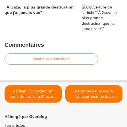
"À Gaza, la plus grande destruction
que j'ai jamais vue"
Commentaires
Ajouter un commentaire
< Prism : Snowden "en
Le projet de loi sur la
zone de transit à Moscou"
"transparence de la vie
(Poutine) ne sera pas
politique" voté : la
extradé par la Russie aux
transparence s'assombrit >
Etats-Unis
Hébergé par Overblog
Top articles