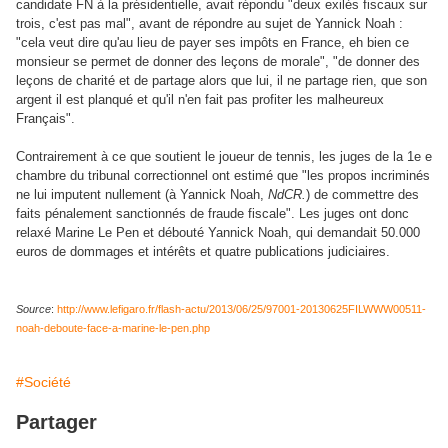
candidate FN à la présidentielle,
avait répondu "deux exilés fiscaux sur
trois, c'est pas mal", avant de répondre au sujet de Yannick Noah :
"cela veut dire qu'au lieu de payer ses impôts en France, eh bien ce
monsieur se permet de donner des leçons de morale", "de donner des
leçons de charité et de partage alors que lui, il ne partage rien, que son
argent il est planqué et qu'il n'en fait pas profiter les malheureux
Français".
Contrairement à ce que soutient le joueur de tennis, les juges de la 1e e
chambre du tribunal correctionnel ont estimé que "les propos incriminés
ne lui imputent nullement (à Yannick Noah,
NdCR.
) de commettre des
faits pénalement sanctionnés de fraude fiscale". Les juges ont donc
relaxé Marine Le Pen et débouté Yannick Noah, qui demandait 50.000
euros de dommages et intérêts et quatre publications judiciaires.
Source
:
http://www.lefigaro.fr/flash-actu/2013/06/25/97001-20130625FILWWW00511-
noah-deboute-face-a-marine-le-pen.php
#Société
Partager