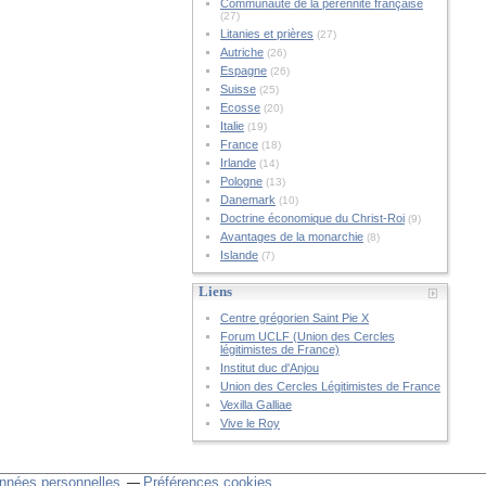
Communauté de la pérennité française
(27)
Litanies et prières
(27)
Autriche
(26)
Espagne
(26)
Suisse
(25)
Ecosse
(20)
Italie
(19)
France
(18)
Irlande
(14)
Pologne
(13)
Danemark
(10)
Doctrine économique du Christ-Roi
(9)
Avantages de la monarchie
(8)
Islande
(7)
Liens
Centre grégorien Saint Pie X
Forum UCLF (Union des Cercles
légitimistes de France)
Institut duc d'Anjou
Union des Cercles Légitimistes de France
Vexilla Galliae
Vive le Roy
nnées personnelles
Préférences cookies