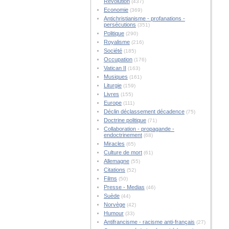
Révolution
(437)
Economie
(369)
Antichristianisme - profanations -
persécutions
(351)
Politique
(290)
Royalisme
(216)
Société
(185)
Occupation
(176)
Vatican II
(163)
Musiques
(161)
Liturgie
(159)
Livres
(155)
Europe
(111)
Déclin déclassement décadence
(75)
Doctrine politique
(71)
Collaboration - propagande -
endoctrinement
(68)
Miracles
(65)
Culture de mort
(61)
Allemagne
(55)
Citations
(52)
Films
(50)
Presse - Medias
(46)
Suède
(44)
Norvège
(42)
Humour
(33)
Antifrancisme - racisme anti-français
(27)