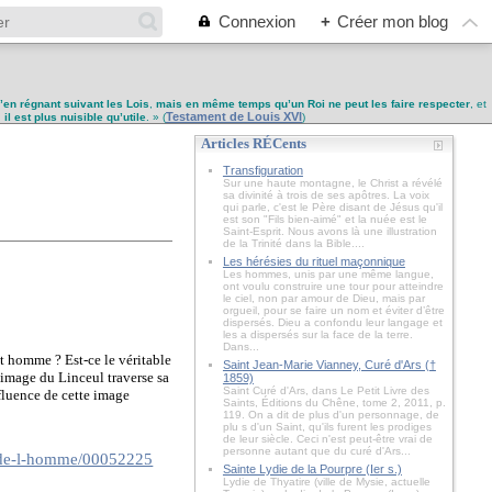
Connexion
+
Créer mon blog
u’en régnant suivant les Lois
,
mais en même temps qu’un Roi ne peut les faire respecter
, et
Testament de Louis XVI
,
il est plus nuisible qu’utile
. » (
)
Articles RÉCents
Transfiguration
Sur une haute montagne, le Christ a révélé
sa divinité à trois de ses apôtres. La voix
qui parle, c'est le Père disant de Jésus qu'il
est son "Fils bien-aimé" et la nuée est le
Saint-Esprit. Nous avons là une illustration
de la Trinité dans la Bible....
Les hérésies du rituel maçonnique
Les hommes, unis par une même langue,
ont voulu construire une tour pour atteindre
le ciel, non par amour de Dieu, mais par
orgueil, pour se faire un nom et éviter d’être
dispersés. Dieu a confondu leur langage et
les a dispersés sur la face de la terre.
Dans...
cet homme ? Est-ce le véritable
Saint Jean-Marie Vianney, Curé d'Ars (†
l'image du Linceul traverse sa
1859)
Saint Curé d'Ars, dans Le Petit Livre des
nfluence de cette image
Saints, Éditions du Chêne, tome 2, 2011, p.
119. On a dit de plus d'un personnage, de
plu s d'un Saint, qu'ils furent les prodiges
de leur siècle. Ceci n'est peut-être vrai de
personne autant que du curé d'Ars...
e-de-l-homme/00052225
Sainte Lydie de la Pourpre (Ier s.)
Lydie de Thyatire (ville de Mysie, actuelle