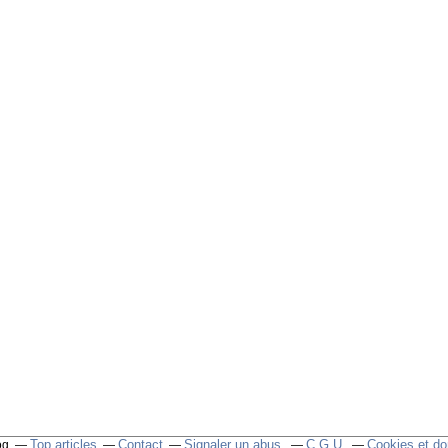
Top articles
Contact
Signaler un abus
C.G.U.
Cookies et do
og