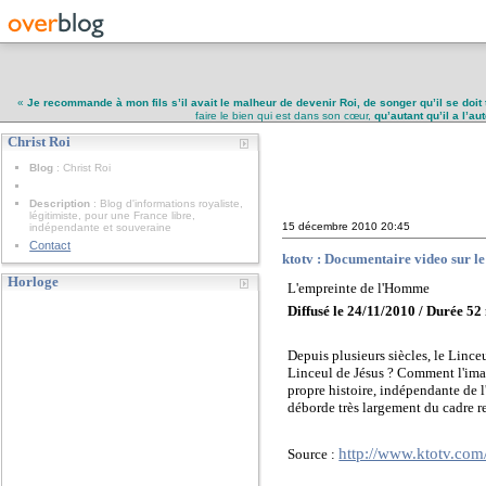
«
Je recommande à mon fils s’il avait le malheur de devenir Roi, de songer qu’il se doit 
faire le bien qui est dans son cœur,
qu’autant qu’il a l’a
Christ Roi
Christ Roi
Blog
: Christ Roi
Description
: Blog d'informations royaliste,
légitimiste, pour une France libre,
15 décembre 2010
20:45
indépendante et souveraine
Contact
ktotv : Documentaire video sur le
Horloge
L'empreinte de l'Homme
Diffusé le 24/11/2010 / Durée 5
Depuis plusieurs siècles, le Linceu
Linceul de Jésus ? Comment l'image
propre histoire, indépendante de l
déborde très largement du cadre r
http://www.ktotv.com
Source :