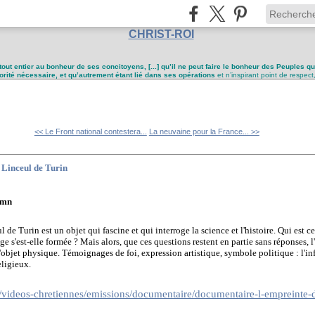
CHRIST-ROI
tout entier au bonheur de ses concitoyens, [...] qu’il ne peut faire le bonheur des Peuples q
utorité nécessaire, et qu’autrement étant lié dans ses opérations
et n’inspirant point de respect
<< Le Front national contestera...
La neuvaine pour la France... >>
 Linceul de Turin
2 mn
l de Turin est un objet qui fascine et qui interroge la science et l'histoire. Qui est 
 s'est-elle formée ? Mais alors, que ces questions restent en partie sans réponses, 
'objet physique. Témoignages de foi, expression artistique, symbole politique : l'i
eligieux.
/videos-chretiennes/emissions/documentaire/documentaire-l-empreint