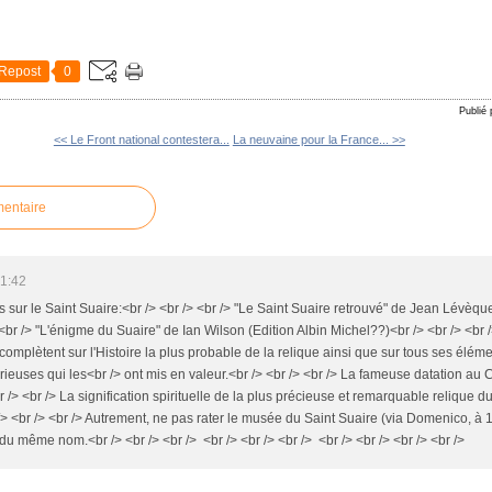
Repost
0
Publié
<< Le Front national contestera...
La neuvaine pour la France... >>
mentaire
21:42
es sur le Saint Suaire:<br /> <br /> <br /> "Le Saint Suaire retrouvé" de Jean Lévèq
 <br /> "L'énigme du Suaire" de Ian Wilson (Edition Albin Michel??)<br /> <br /> <br 
complètent sur l'Histoire la plus probable de la relique ainsi que sur tous ses élément
rieuses qui les<br /> ont mis en valeur.<br /> <br /> <br /> La fameuse datation au
/> <br /> La signification spirituelle de la plus précieuse et remarquable relique d
> <br /> <br /> Autrement, ne pas rater le musée du Saint Suaire (via Domenico, à 
 du même nom.<br /> <br /> <br /> <br /> <br /> <br /> <br /> <br /> <br /> <br />