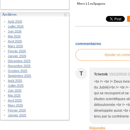
Merci à LouSpagnou
Archives
Août 2026
Juillet 2026
Juin 2026
Mai 2026
Avril 2026
commentaires
Mars 2026
Février 2026
Ajouter un com
Janvier 2026
Décembre 2025
Novembre 2025
Octobre 2025
T
Tchetnik
15/12/2010 
Septembre 2025
Août 2025
<br /> <br /> Deux livr
Juillet 2025
du Jubilé)<br /> <br />
Juin 2025
qui se recoupent et se 
Mai 2025
études scientifiques sé
Avril 2025
déboulonnée.<br /> <br 
Mars 2025
Février 2025
développée aussi.<br /
Janvier 2025
tenu par la confrérerie
Répondre