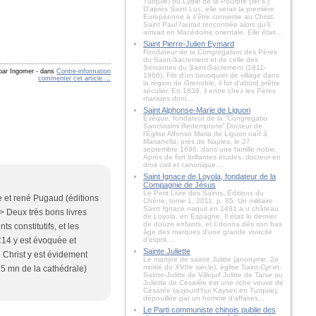
Turquie) ou Lydie de la Pourpre (Ier s.)
D'après Saint Luc, elle serait la première
Européenne à s'être convertie au Christ.
Saint Paul l'aurait rencontrée alors qu'il
arrivait en Macédoine orientale. Elle était...
Saint Pierre-Julien Eymard
Fondateur de la Congrégation des Pères
du Saint-Sacrement et de celle des
Servantes du Saint-Sacrement (1811-
 par Ingomer
-
dans
Contre-information
1868). Fils d'un boutiquier de village dans
commenter cet article
…
la région de Grenoble, il fut d'abord prêtre
séculier. En 1839, il entre chez les Pères
maristes dont...
Saint Alphonse-Marie de Liguori
Évêque, fondateur de la “Congregatio
Sanctissimi Redemptoris” Docteur de
l'Église Alfonso Maria de Liguori naît à
Marianella, près de Naples, le 27
septembre 1696, dans une famille noble.
Après de fort brillantes études, docteur en
droit civil et canonique...
Saint Ignace de Loyola, fondateur de la
Compagnie de Jésus
Le Petit Livre des Saints, Éditions du
ue et rené Pugaud (éditions
Chêne, tome 1, 2011, p. 85. Un militaire
Saint Ignace naquit en 1491 a u château
/> Deux très bons livres
de Loyola, en Espagne. Il était le dernier
de douze enfants, et il donna dès son bas
s constitutifs, et les
âge des marques d'une grande vivacité
d'esprit....
 C14 y est évoquée et
Sainte Juliette
u Christ y est évidement
Le martyre de sainte Julitte (anonyme, 2e
moitié du XVIIe siècle), église Saint-Cyr-et-
15 mn de la cathédrale)
Sainte-Julitte de Villejuif Julitte de Tarse ou
Juliette de Césarée est une riche veuve de
Césarée (aujourd'hui Kayseri en Turquie),
dépouillée par un homme d'affaires...
Le Parti communiste chinois publie des