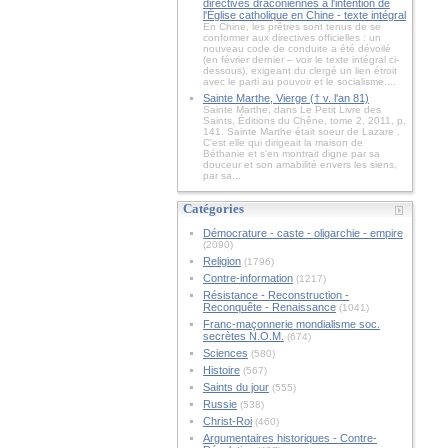
directives draconiennes à l'intention de
l'Église catholique en Chine - texte intégral
En Chine, les prêtres sont tenus de se
conformer aux directives officielles : un
nouveau code de conduite a été dévoilé
(en février dernier – voir le texte intégral ci-
dessous), exigeant du clergé un lien étroit
avec le parti au pouvoir et le socialisme....
Sainte Marthe, Vierge († v. l'an 81)
Sainte Marthe, dans Le Petit Livre des
Saints, Éditions du Chêne, tome 2, 2011, p.
141. Sainte Marthe était soeur de Lazare .
C'est elle qui dirigeait la maison de
Béthanie et s'en montrait digne par sa
douceur et son amabilité envers les siens,
par sa...
Catégories
Démocrature - caste - oligarchie - empire
(2090)
Religion
(1796)
Contre-information
(1217)
Résistance - Reconstruction -
Reconquête - Renaissance
(1041)
Franc-maçonnerie mondialisme soc.
secrètes N.O.M.
(674)
Sciences
(580)
Histoire
(567)
Saints du jour
(555)
Russie
(538)
Christ-Roi
(460)
Argumentaires historiques - Contre-