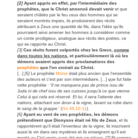
[2]
Ayant appris en effet, par l'intermédiaire des
prophètes, que le Christ annoncé devait venir
et que
seraient châtiés par le feu ceux des hommes qui se
seraient montrés impies, ils produisirent des récits
attribuant à Zeus une quantité de fils, dans l'idée qu'ils
pourraient ainsi amener les hommes à considérer comme
un conte prodigieux, analogue aux récits des poètes, ce
qui se rapporte au Christ.
[3]
Ces récits furent colportés chez les Grecs,
comme
dans toutes les nations
, et particulièrement là où les
démons avaient appris des proclamations des
prophètes
que l'on croirait au Christ.
[...]
[5]
Le prophète
Moïse
était plus ancien que l'ensemble
des auteurs et c'est par son intermédiaire, [...] que fut faite
cette prophétie : '
Il ne manquera pas de prince issu de
Juda ni de chef issu de ses cuisses jusqu'à ce que vienne
Celui à qui cela est réservé. Et lui, il sera l'attente des
nations, attachant son ânon à la vigne, lavant sa robe dans
le sang de la grappe
.' (
Gn 49,10-11
).
[6]
Ayant eu vent de ces prophéties, les démons
prétendirent que Dionysos était né fils de Zeus
, et ils
rapportèrent qu'il était l'inventeur de la vigne; ils inscrivent
aussi le vin dans ses mystères et ils enseignent qu'il est
monté au Ciel après avoir été mis en pièces.
[7]
Et comme