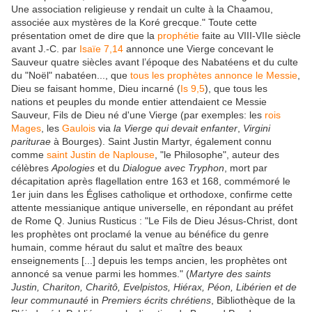
Une association religieuse y rendait un culte à la Chaamou,
associée aux mystères de la Koré grecque." Toute cette
présentation omet de dire que la
prophétie
faite au VIII-VIIe siècle
avant J.-C. par
Isaïe 7,14
annonce une Vierge concevant le
Sauveur quatre siècles avant l’époque des Nabatéens et du culte
du "Noël" nabatéen..., que
tous les prophètes annonce le Messie
,
Dieu se faisant homme, Dieu incarné (
Is 9,5
), que tous les
nations et peuples du monde entier attendaient ce Messie
Sauveur, Fils de Dieu né d'une Vierge
(par exemples: les
rois
Mages
, les
Gaulois
via
la Vierge qui devait enfanter
,
Virgini
pariturae
à Bourges). Saint Justin Martyr, également connu
comme
saint Justin de Naplouse
, "le Philosophe", auteur des
célèbres
Apologies
et du
Dialogue avec Tryphon
, mort par
décapitation après flagellation entre 163 et 168, commémoré le
1er juin dans les Églises catholique et orthodoxe, confirme cette
attente messianique antique universelle, en répondant au préfet
de Rome Q. Junius Rusticus : "Le Fils de Dieu Jésus-Christ, dont
les prophètes ont proclamé la venue au bénéfice du genre
humain, comme héraut du salut et maître des beaux
enseignements [...] depuis les temps ancien, les prophètes ont
annoncé sa venue parmi les hommes." (
Martyre des saints
Justin, Chariton, Charitô, Evelpistos, Hiérax, Péon, Libérien et de
leur communauté
in
Premiers écrits chrétiens
, Bibliothèque de la