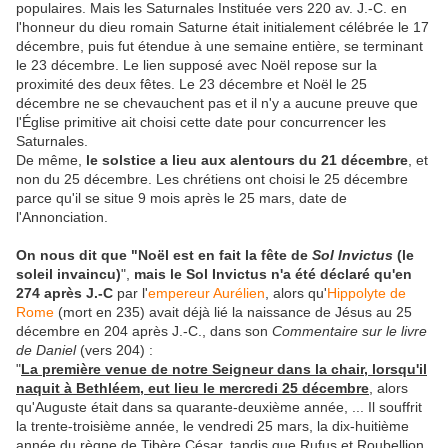
populaires. Mais l
es Saturnales
Instituée vers 220 av. J.-C.
en
l'honneur du dieu romain Saturne
était initialement célébrée le 17
décembre, puis fut étendue à une semaine entière, se terminant
le 23 décembre. Le lien supposé avec Noël repose sur la
proximité des deux fêtes.
Le 23 décembre et Noël le 25
décembre ne se chevauchent pas et
il n'y a aucune preuve que
l'Église primitive ait choisi cette date pour concurrencer les
Saturnales.
De même,
le solstice
a lieu aux alentours du 21 décembre
, et
non du 25 décembre. Les chrétiens ont choisi le 25 décembre
parce qu'il se situe 9 mois après le 25 mars, date de
l'Annonciation.
On nous dit que "Noël est en fait la fête de
Sol Invictus
(le
soleil invaincu)
",
mais le Sol Invictus n'a été déclaré qu'en
274 après J.-C
par l'
empereur Aurélien
, alors qu'
Hippolyte de
Rome
(mort en 235) avait déjà lié la naissance de Jésus au 25
décembre en 204 après J.-C., dans son
Commentaire sur le livre
de Daniel
(vers 204) :
"
La première venue de notre Seigneur dans la chair, lorsqu'il
naquit à Bethléem, eut lieu le mercredi 25 décembre
, alors
qu'Auguste était dans sa quarante-deuxième année, ... Il souffrit
la trente-troisième année, le vendredi 25 mars, la dix-huitième
année du règne de Tibère César, tandis que Rufus et Roubellion