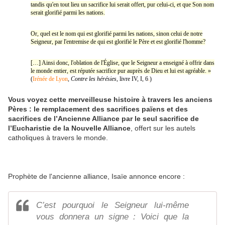
tandis qu'en tout lieu un sacrifice lui serait offert, pur celui-ci, et que Son nom
serait glorifié parmi les nations.
Or, quel est le nom qui est glorifié parmi les nations, sinon celui de notre
Seigneur, par l'entremise de qui est glorifié le Père et est glorifié l'homme?
[…] Ainsi donc, l'oblation de l'Église, que le Seigneur a enseigné à offrir dans
le monde entier, est réputée sacrifice pur auprès de Dieu et lui est agréable. »
(
Irénée de Lyon
,
Contre les hérésies
, livre IV, I, 6
.
)
Vous voyez cette merveilleuse histoire à travers les anciens
Pères : le remplacement des sacrifices païens et des
sacrifices de l’Ancienne Alliance par le seul sacrifice de
l’Eucharistie de la Nouvelle Alliance
, offert sur les autels
catholiques à travers le monde.
Prophète de l'ancienne alliance, Isaïe annonce encore :
C’est pourquoi le Seigneur lui-même
vous donnera un signe : Voici que la