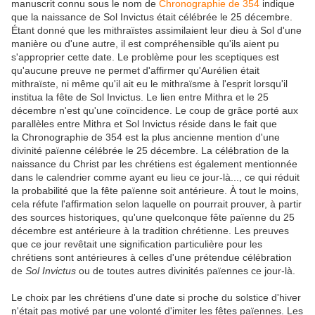
manuscrit connu sous le nom de
Chronographie de 354
indique
que la naissance de Sol Invictus était célébrée le 25 décembre.
Étant donné que les mithraïstes assimilaient leur dieu à Sol d'une
manière ou d'une autre, il est compréhensible qu'ils aient pu
s'approprier cette date. Le problème pour les sceptiques est
qu'aucune preuve ne permet d'affirmer qu'Aurélien était
mithraïste, ni même qu'il ait eu le mithraïsme à l'esprit lorsqu'il
institua la fête de Sol Invictus. Le lien entre Mithra et le 25
décembre n'est qu'une coïncidence. Le coup de grâce porté aux
parallèles entre Mithra et Sol Invictus réside dans le fait que
la Chronographie de 354 est la plus ancienne mention d'une
divinité païenne célébrée le 25 décembre. La célébration de la
naissance du Christ par les chrétiens est également mentionnée
dans le calendrier comme ayant eu lieu ce jour-là..., ce qui réduit
la probabilité que la fête païenne soit antérieure. À tout le moins,
cela réfute l'affirmation selon laquelle on pourrait prouver, à partir
des sources historiques, qu'une quelconque fête païenne du 25
décembre est antérieure à la tradition chrétienne. Les preuves
que ce jour revêtait une signification particulière pour les
chrétiens sont antérieures à celles d'une prétendue célébration
de
Sol Invictus
ou de toutes autres divinités païennes ce jour-là.
Le choix par les chrétiens d'une date si proche du solstice d'hiver
n'était pas motivé par une volonté d'imiter les fêtes païennes. Les