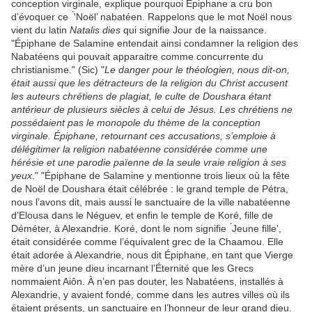
conception virginale, explique pourquoi Épiphane a cru bon
d’évoquer ce ́'Noël’ nabatéen. Rappelons que le mot Noël nous
vient du latin
Natalis dies
qui signifie Jour de la naissance.
"Épiphane de Salamine entendait ainsi condamner la religion des
Nabatéens qui pouvait apparaitre comme concurrente du
christianisme." (Sic) "
Le danger pour le théologien, nous dit-on,
était aussi que les détracteurs de la religion du Christ accusent
les auteurs chrétiens de plagiat, le culte de Doushara étant
antérieur de plusieurs siècles à celui de Jésus. Les chrétiens ne
possédaient pas le monopole du thème de la conception
virginale. Épiphane, retournant ces accusations, s’emploie à
délégitimer la religion nabatéenne considérée comme une
hérésie et une parodie païenne de la seule vraie religion à ses
yeux
." "Épiphane de Salamine y mentionne trois lieux où la fête
de Noël de Doushara était célébrée : le grand temple de Pétra,
nous l’avons dit, mais aussi le sanctuaire de la ville nabatéenne
d’Elousa dans le Néguev, et enfin le temple de Koré, fille de
Déméter, à Alexandrie. Koré, dont le nom signifie ́Jeune fille',
était considérée comme l’équivalent grec de la Chaamou. Elle
était adorée à Alexandrie, nous dit Épiphane, en tant que Vierge
mère d’un jeune dieu incarnant l’Éternité que les Grecs
nommaient Aiôn. À n’en pas douter, les Nabatéens, installés à
Alexandrie, y avaient fondé, comme dans les autres villes où ils
étaient présents, un sanctuaire en l’honneur de leur grand dieu.