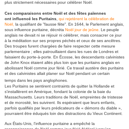
plus strictement nécessaires pour célébrer Noël.
Ces comparaisons entre Noël et des fêtes païennes
ont influencé les Puritains
,
qui rejetèrent la célébration de
Noël,
la qualifiant de "fausse fête". En 1644, le Parlement anglais,
sous influence puritaine, décréta
Noël jour de jeûne
. Le peuple
anglais ne devait ni se réjouir ni célébrer, mais consacrer ce jour
à la méditation sur ses propres péchés et ceux de ses ancêtres.
Des troupes furent chargées de faire respecter cette mesure
parlementaire ; elles patrouillaient dans les rues de Londres et
faisaient du porte-à-porte. En Écosse, les descendants calvinistes
de John Knox étaient allés plus loin que les puritains anglais en
abolissant Noël comme jour férié. Ce travail austère des puritains
et des calvinistes allait planer sur Noël pendant un certain
temps dans les pays anglophones.
Les Puritains se sentirent contraints de quitter la Hollande et
s'installèrent en Amérique, fondant la colonie de la baie du
Massachusetts. Leurs traditions de Noël, empreintes de tristesse
et de morosité, les suivirent. Ils espéraient que leurs enfants,
parfois qualifiés par leurs prédicateurs de « démons du diable »,
pourraient être éduqués loin des distractions du Vieux Continent.
Aux États-Unis, l'influence puritaine a empêché la