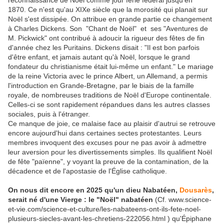
reconnaissance de Noël comme jour férié fédéral jusqu'en
1870. Ce n'est qu'au XIXe siècle que la morosité qui planait sur
Noël s'est dissipée. On attribue en grande partie ce changement
à Charles Dickens. Son "Chant de Noël" et ses "Aventures de
M. Pickwick" ont contribué à adoucir la rigueur des fêtes de fin
d'année chez les Puritains. Dickens disait : "Il est bon parfois
d'être enfant, et jamais autant qu'à Noël, lorsque le grand
fondateur du christianisme était lui-même un enfant." Le mariage
de la reine Victoria avec le prince Albert, un Allemand, a permis
l'introduction en Grande-Bretagne, par le biais de la famille
royale, de nombreuses traditions de Noël d'Europe continentale.
Celles-ci se sont rapidement répandues dans les autres classes
sociales, puis à l'étranger.
Ce manque de joie, ce malaise face au plaisir d'autrui se retrouve
encore aujourd'hui dans certaines sectes protestantes. Leurs
membres invoquent des excuses pour ne pas avoir à admettre
leur aversion pour les divertissements simples. Ils qualifient Noël
de fête "païenne", y voyant la preuve de la contamination, de la
décadence et de l'apostasie de l'Église catholique.
On nous dit encore en 2025
qu'un dieu Nabatéen,
Dousarès
,
serait né d'une Vierge : le "Noël" nabatéen
(Cf. www.science-
et-vie.com/science-et-culture/les-nabateens-ont-ils-fete-noel-
plusieurs-siecles-avant-les-chretiens-222056.html ) qu'Épiphane