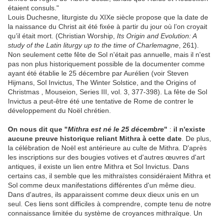
étaient consuls."
Louis Duchesne, liturgiste du XIXe siècle propose que la date de
la naissance du Christ ait été fixée à partir du jour où l’on croyait
qu’il était mort. (Christian Worship,
Its Origin and Evolution: A
study of the Latin liturgy up to the time of Charlemagne
, 261).
Non seulement cette fête de Sol n'était pas annuelle, mais il n'est
pas non plus historiquement possible de la documenter comme
ayant été établie le 25 décembre par Aurélien (voir Steven
Hijmans, Sol Invictus, The Winter Solstice, and the Origins of
Christmas , Mouseion, Series III, vol. 3, 377-398). La fête de Sol
Invictus a peut-être été une tentative de Rome de contrer le
développement du Noël chrétien.
On nous dit que "
Mithra est né le 25 décembre
"
:
il n'existe
aucune preuve historique reliant Mithra à cette date
. De plus,
la célébration de Noël est antérieure au culte de Mithra. D'après
les inscriptions sur des bougies votives et d'autres œuvres d'art
antiques, il existe un lien entre Mithra et Sol Invictus. Dans
certains cas, il semble que les mithraïstes considéraient Mithra et
Sol comme deux manifestations différentes d'un même dieu.
Dans d'autres, ils apparaissent comme deux dieux unis en un
seul. Ces liens sont difficiles à comprendre, compte tenu de notre
connaissance limitée du système de croyances mithraïque. Un