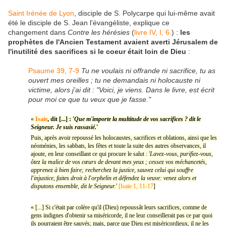
Saint Irénée de Lyon
, disciple de S. Polycarpe qui lui-même avait
été le disciple de S. Jean l'évangéliste, explique ce
changement dans
Contre les hérésies
(
livre IV, I, 6.
) :
les
prophètes de l'Ancien Testament avaient averti Jérusalem de
l'inutilité des sacrifices si le coeur était loin de Dieu
:
Psaume 39, 7-9
Tu ne voulais ni offrande ni sacrifice, tu as
ouvert mes oreilles ; tu ne demandais ni holocauste ni
victime, alors j'ai dit : "Voici, je viens. Dans le livre, est écrit
pour moi ce que tu veux que je fasse."
«
Isaïe
, dit [...] : '
Que m'importe la multitude de vos sacrifices ? dit le
Seigneur. Je suis rassasié.
'
Puis, après avoir repoussé les holocaustes, sacrifices et oblations, ainsi que les
néoménies, les sabbats, les fêtes et toute la suite des autres observances, il
ajoute, en leur conseillant ce qui procure le salut : '
Lavez-vous, purifiez-vous,
ôtez la malice de vos cœurs de devant mes yeux ; cessez vos méchancetés,
apprenez à bien faire; recherchez la justice, sauvez celui qui souffre
l'injustice, faites droit à l'orphelin et défendez la veuve: venez alors et
disputons ensemble, dit le Seigneur.
'
[Isaïe 1, 11-17
]
« [...] Si c'était par colère qu'il (Dieu) repoussât leurs sacrifices, comme de
gens indignes d'obtenir sa miséricorde, il ne leur conseillerait pas ce par quoi
ils pourraient être sauvés; mais, parce que Dieu est miséricordieux, il ne les