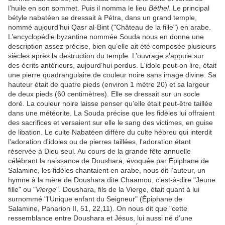
l’huile en son sommet. Puis il nomma le lieu
Béthel
. Le principal
bétyle nabatéen se dressait à Pétra, dans un grand temple,
nommé aujourd’hui Qasr al-Bint ("Château de la fille") en arabe.
L’encyclopédie byzantine nommée Souda nous en donne une
description assez précise, bien qu’elle ait été composée plusieurs
siècles après la destruction du temple. L’ouvrage s’appuie sur
des écrits antérieurs, aujourd’hui perdus. L'idole peut-on lire, était
une pierre quadrangulaire de couleur noire sans image divine. Sa
hauteur était de quatre pieds (environ 1 mètre 20) et sa largeur
de deux pieds (60 centimètres). Elle se dressait sur un socle
doré. La couleur noire laisse penser qu’elle était peut-être taillée
dans une météorite. La Souda précise que les fidèles lui offraient
des sacrifices et versaient sur elle le sang des victimes, en guise
de libation. Le culte Nabatéen diffère du culte hébreu qui interdit
l'adoration d'idoles ou de pierres taillées, l'adoration étant
réservée à Dieu seul. Au cours de la grande fête annuelle
célébrant la naissance de Doushara, évoquée par Épiphane de
Salamine, les fidèles chantaient en arabe, nous dit l’auteur, un
hymne à la mère de Doushara dite Chaamou, c’est-à-dire "Jeune
fille" ou "
Vierge
". Doushara, fils de la Vierge, était quant à lui
surnommé "l’Unique enfant du Seigneur" (Épiphane de
Salamine, Panarion II, 51, 22,11). On nous dit que "cette
ressemblance entre Doushara et Jésus, lui aussi né d’une