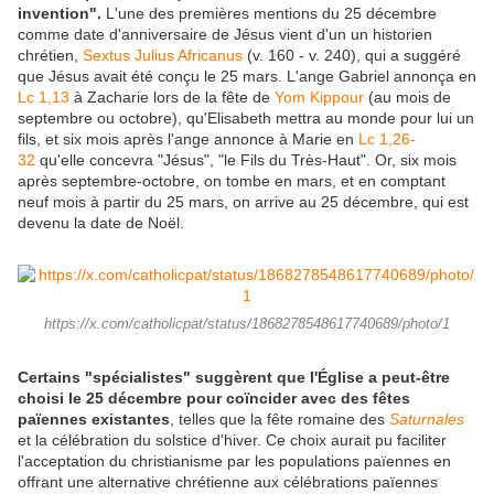
invention".
L'une des premières mentions du 25 décembre
comme date d'anniversaire de Jésus vient d'un un historien
chrétien,
Sextus Julius Africanus
(v. 160 - v. 240), qui a suggéré
que Jésus avait été conçu le 25 mars. L'ange Gabriel annonça en
Lc 1,13
à Zacharie lors de la fête de
Yom Kippour
(au mois de
septembre ou octobre), qu'Elisabeth mettra au monde pour lui un
fils, et six mois après l'ange annonce à Marie en
Lc 1,26-
32
qu'elle concevra "Jésus", "le Fils du Très-Haut". Or, six mois
après septembre-octobre, on tombe en mars, et en comptant
neuf mois à partir du 25 mars, on arrive au 25 décembre, qui est
devenu la date de Noël.
https://x.com/catholicpat/status/1868278548617740689/photo/1
Certains "spécialistes" suggèrent que l'Église a peut-être
choisi le 25 décembre pour coïncider avec des fêtes
païennes existantes
, telles que la fête romaine des
Saturnales
et la célébration du solstice d'hiver. Ce choix aurait pu faciliter
l'acceptation du christianisme par les populations païennes en
offrant une alternative chrétienne aux célébrations païennes