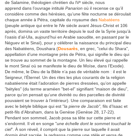
de Salamine, théologien chrétien du IVᵉ siècle, nous
apprend dans l’ouvrage intitulé
Panarion
où il recense ce qu’il
considère comme des hérésies, qu’une fête nocturne se déroulait
chaque année à Pétra, capitale du royaume des
Nabatéens
(peuple antique qui entre le IVe siècle avant Jésus-Christ et 106
après, domina un vaste territoire depuis le sud de la Syrie jusqu’à
l’oasis d’al-Ula, aujourd’hui en Arabie saoudite, en passant par le
Néguev et le Sinaï), pour y célébrer la naissance du principal dieu
des Nabatéens, Doushara (
Dousarès
, en grec, "celui du Shara",
appellation d’une montagne près de Pétra, qui signifie le dieu qui
se trouve au sommet de la montagne. Un lieu élevé qui rappelle
le mont Sinaï où se manifeste le dieu de Moïse, dans l’Exode).
De même, le Dieu de la Bible n’a pas de véritable nom : il est le
Seigneur, l’Éternel. Un des rites les plus courants de la religion
nabatéenne était l’adoration de pierres dressées, qu’on appelle
"bétyles" (du terme araméen "bet-el" signifiant "maison de dieu",
parce qu’on pensait qu’une divinité ou des parcelles de divinité
pouvaient se trouver à l’intérieur). Une comparaison est faite
avec le bétyle biblique qui est "
la pierre de Jacob"
, fils d’Isaac et
petit-fils d’Abraham, dans la Genèse (Genèse 28, 17-22).
Pendant son sommeil, Jacob posa sa tête sur cette pierre et
s’endormit. Il vit en songe "
une échelle dont le sommet touchait le
ciel
". À son réveil, il comprit que la pierre sur laquelle il avait
dormis était sacrée, la redressa comme une stèle et versa de