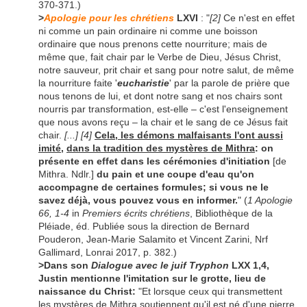
370-371.)
>
Apologie pour les chrétiens
LXVI
: "
[2]
Ce n'est en effet
ni comme un pain ordinaire ni comme une boisson
ordinaire que nous prenons cette nourriture; mais de
même que, fait chair par le Verbe de Dieu, Jésus Christ,
notre sauveur, prit chair et sang pour notre salut, de même
la nourriture faite '
eucharistie
' par la parole de prière que
nous tenons de lui, et dont notre sang et nos chairs sont
nourris par transformation, est-elle – c'est l'enseignement
que nous avons reçu – la chair et le sang de ce Jésus fait
chair.
[...]
[4]
Cela, les démons malfaisants l'ont aussi
imité
,
dans la tradition des mystères de Mithra
: on
présente en effet dans les cérémonies d'initiation
[de
Mithra. Ndlr.]
du pain et une coupe d'eau qu'on
accompagne de certaines formules; si vous ne le
savez déjà, vous pouvez vous en informer.
" (
1 Apologie
66, 1-4
in
Premiers écrits chrétiens
, Bibliothèque de la
Pléiade, éd. Publiée sous la direction de Bernard
Pouderon, Jean-Marie Salamito et Vincent Zarini, Nrf
Gallimard, Lonrai 2017, p. 382.)
>Dans son
Dialogue avec le juif Tryphon
LXX 1,4,
Justin mentionne l'imitation sur le grotte, lieu de
naissance du Christ:
"Et lorsque ceux qui transmettent
les mystères de Mithra soutiennent qu'il est né d'une pierre