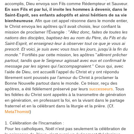
accomplis, Dieu envoya son Fils comme Rédempteur et Sauveur.
En son Fils et par lui, il invite les hommes à devenir, dans le
Saint-Esprit, ses enfants adoptifs et ainsi héritiers de sa vie
bienheureuse
. Afin que cet appel résonne dans le monde entier,
le Christ envoya les apôtres qu'il avait choisis, leur confiant la
mission de proclamer l'Évangile : ''
Allez donc, faites de toutes les
nations des disciples, baptisez-les au nom du Père, du Fils et du
Saint-Esprit, et enseignez-leur à observer tout ce que je vous ai
prescrit. Et voici, je suis avec vous tous les jours, jusqu'à la fin du
monde.
'' Fortifiés par cette mission, les apôtres ''
allèrent prêcher
partout, tandis que le Seigneur agissait avec eux et confirmait le
message par les signes qui l’accompagnaient.
'' Ceux qui, avec
l’aide de Dieu, ont accueilli l’appel du Christ et y ont répondu
librement sont poussés par l’amour du Christ à proclamer la
Bonne Nouvelle partout dans le monde. Ce trésor, reçu des
apôtres, a été fidèlement préservé par leurs
successeurs
. Tous
les fidèles du Christ sont appelés à la transmettre de génération
en génération, en professant la foi, en la vivant dans le partage
fraternel et en la célébrant dans la liturgie et la prière. (Cf.
MetaThomist
)
1. Célébration de l'Incarnation :
Pour les catholiques, Noël n'est pas seulement la célébration de