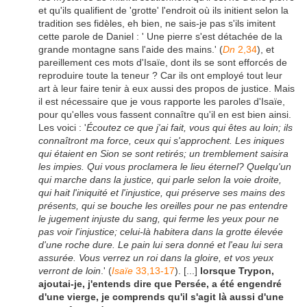
et qu'ils qualifient de 'grotte' l'endroit où ils initient selon la
tradition ses fidèles, eh bien, ne sais-je pas s'ils imitent
cette parole de Daniel : ' Une pierre s'est détachée de la
grande montagne sans l'aide des mains.' (
Dn
2,34
), et
pareillement ces mots d'Isaïe, dont ils se sont efforcés de
reproduire toute la teneur ? Car ils ont employé tout leur
art à leur faire tenir à eux aussi des propos de justice. Mais
il est nécessaire que je vous rapporte les paroles d'Isaïe,
pour qu'elles vous fassent connaître qu'il en est bien ainsi.
Les voici : '
Écoutez ce que j'ai fait, vous qui êtes au loin; ils
connaîtront ma force, ceux qui s'approchent. Les iniques
qui étaient en Sion se sont retirés; un tremblement saisira
les impies. Qui vous proclamera le lieu éternel? Quelqu'un
qui marche dans la justice, qui parle selon la voie droite,
qui hait l'iniquité et l'injustice, qui préserve ses mains des
présents, qui se bouche les oreilles pour ne pas entendre
le jugement injuste du sang, qui ferme les yeux pour ne
pas voir l'injustice; celui-là habitera dans la grotte élevée
d'une roche dure. Le pain lui sera donné et l'eau lui sera
assurée. Vous verrez un roi dans la gloire, et vos yeux
verront de loin
.' (
Isaïe
33,13-17
). [...]
lorsque Trypon,
ajoutai-je, j'entends dire que Persée, a été engendré
d'une vierge, je comprends qu'il s'agit là aussi d'une