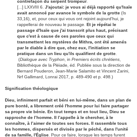
contrefaçon du serpent trompeur
.
[...] LXXVIII 6.
J'ajoutai: je vous ai déjà rapporté qu'Isaïe
avait annoncé par avance le symbole de la grotte
(Is
33,16), et, pour ceux qui vous ont rejoint aujourd'hui, je
rappellerai de nouveau le passage.
Et je répétai le
passage d'Isaïe que j'ai transcrit plus haut, précisant
que c'est à cause de ces paroles que ceux qui
transmettent les mystères de Mithra, ont été amenés
par le diable à dire que, chez eux, l'initiation se
pratique dans un lieu qu'ils qualifient de grotte
.
(
Dialogue avec Tryphon
, in
Premiers écrits chrétiens
,
Bibliothèque de la Pléiade, éd. Publiée sous la direction de
Bernard Pouderon, Jean-Marie Salamito et Vincent Zarini,
Nrf Gallimard, Lonrai 2017, p. 489-490 et p. 498.)
Signification théologique
Dieu, infiniment parfait et béni en lui-même, dans un plan de
pure bonté, a librement créé l'homme pour lui faire partager
sa propre vie bénie. En tout temps et en tout lieu, Dieu se
rapproche de l’homme. Il l’appelle à le chercher, à le
connaître, à l’aimer de toutes ses forces. Il rassemble tous
les hommes, dispersés et divisés par le péché, dans l'unité
de sa famille, l'Église
. Pour ce faire, lorsque les temps furent