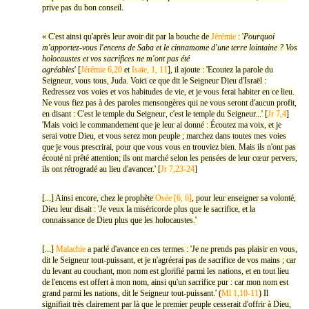
prive pas du bon conseil.
« C'est ainsi qu'après leur avoir dit par la bouche de
Jérémie
: '
Pourquoi
m'apportez-vous l'encens de Saba et le cinnamome d'une terre lointaine ? Vos
holocaustes et vos sacrifices ne m'ont pas été
agréables
' [
Jérémie 6,20
et
Isaïe, 1, 11
], il ajoute : 'Ecoutez la parole du
Seigneur, vous tous, Juda. Voici ce que dit le Seigneur Dieu d'Israël :
Redressez vos voies et vos habitudes de vie, et je vous ferai habiter en ce lieu.
Ne vous fiez pas à des paroles mensongères qui ne vous seront d'aucun profit,
en disant : C'est le temple du Seigneur, c'est le temple du Seigneur...' [
Jr 7,4
]
'Mais voici le commandement que je leur ai donné : Écoutez ma voix, et je
serai votre Dieu, et vous serez mon peuple ; marchez dans toutes mes voies
que je vous prescrirai, pour que vous vous en trouviez bien. Mais ils n'ont pas
écouté ni prêté attention; ils ont marché selon les pensées de leur cœur pervers,
ils ont rétrogradé au lieu d'avancer.' [
Jr 7,23-24
]
[...] Ainsi encore, chez le prophète
Osée [6, 6]
, pour leur enseigner sa volonté,
Dieu leur disait : 'Je veux la miséricorde plus que le sacrifice, et la
connaissance de Dieu plus que les holocaustes.'
[...]
Malachie
a parlé d'avance en ces termes : 'Je ne prends pas plaisir en vous,
dit le Seigneur tout-puissant, et je n'agréerai pas de sacrifice de vos mains ; car
du levant au couchant, mon nom est glorifié parmi les nations, et en tout lieu
de l'encens est offert à mon nom, ainsi qu'un sacrifice pur : car mon nom est
grand parmi les nations, dit le Seigneur tout-puissant.' (
Ml 1,10-11
) Il
signifiait très clairement par là que le premier peuple cesserait d'offrir à Dieu,