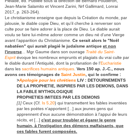
Pléiade, éd. Publiée sous la direction de Bernard Pouderon,
Jean-Marie Salamito et Vincent Zarini, Nrf Gallimard, Lonrai
2017, p. 263-264).
Le christianisme enseigne que depuis la Création du monde, par
jalousie, le diable copie Dieu, et qu'il cherche à renverser son
culte pour se faire adorer à la place de Dieu. Le diable aurait
voulu se faire lui-même adorer comme un dieu né d’une Vierge
avant l’apparition du Christianisme.
Ce serait alors le "Noël
nabatéen" qui aurait plagié le judaïsme antique
et non
l'inverse
... Mgr Gaume dans son ouvrage
Traité du Saint-
Esprit
évoque les nombreux emprunts et plagiats du vrai culte par
le diable durant l’Antiquité, dont la profanation de l’
Eucharistie
dans les
sacrifices humains antiques
.
Vers 150 ap. J.-C., nous
avons ces témoignages de
Saint Justin
, qui le confirme :
>
Apologie pour les chrétiens
LIV : DETOURNEMENTS
DE LA PROPHETIE, INSPIRES PAR LES DEMONS, DANS
LA FABLE MYTHOLOGIQUE
PROPHETIES IMITEES PAR LES DEMONS
[1]
Ceux (Cf.
Is 5,20
) qui transmettent les fables inventées
par les poètes n'apportent [...] aux jeunes gens qui
apprennent d'eux aucune démonstration à l'appui de leurs
récits, et [...]
c'est pour troubler et égarer le genre
humain, à l'instigation des démons malfaisants, que
ces fables furent composées.