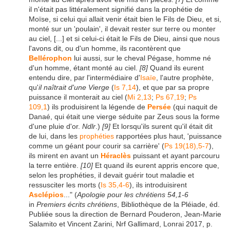
il n'était pas littéralement signifié dans la prophétie de
Moïse, si celui qui allait venir était bien le Fils de Dieu, et si,
monté sur un 'poulain', il devait rester
sur terre ou monter
au ciel, [...] et si celui-ci était le Fils de Dieu, ainsi que nous
l'avons dit, ou d'un homme, ils racontèrent que
Bellérophon
lui aussi, sur le cheval Pégase, homme né
d'un homme, étant monté au ciel.
[8]
Quand ils eurent
entendu dire, par l'intermédiaire d'
Isaïe
, l'autre prophète,
qu'
il naîtrait d'une Vierge
(
Is 7,14
), et que par sa propre
puissance il monterait au ciel (
Mi 2,13
;
Ps 67,19
;
Ps
109,1
) ils produisirent la légende de
Persée
(qui naquit de
Danaé, qui était une vierge séduite par Zeus sous la forme
d'une pluie d'or.
Ndlr
.)
[9]
Et lorsqu'ils surent qu'il était dit
de lui, dans les
prophéties
rapportées plus haut, 'puissance
comme un géant pour courir sa carrière' (
Ps 19(18),5-7
),
ils mirent en avant un
Héraclès
puissant et ayant parcouru
la terre entière.
[10]
Et quand ils eurent appris encore que,
selon les prophéties, il devait guérir tout maladie et
ressusciter les morts (
Is 35,4-6
), ils introduisirent
Asclépios
..." (
Apologie pour les chrétiens
54,1-6
in
Premiers écrits chrétiens
, Bibliothèque de la Pléiade, éd.
Publiée sous la direction de Bernard Pouderon, Jean-Marie
Salamito et Vincent Zarini, Nrf Gallimard, Lonrai 2017, p.