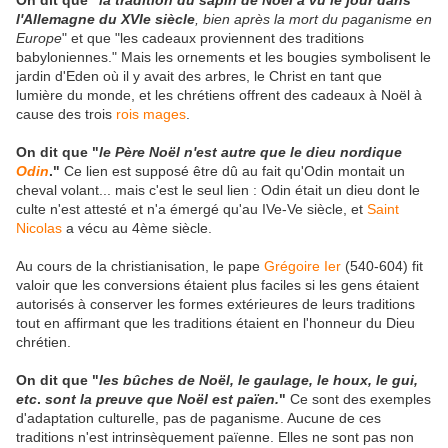
On dit que "
la tradition du sapin de Noël a vu le jour dans
l'Allemagne du XVIe siècle
, bien après la mort du paganisme en
Europe
" et que "les cadeaux proviennent des traditions
babyloniennes." Mais les ornements et les bougies symbolisent le
jardin d'Eden où il y avait des arbres, le Christ en tant que
lumière du monde, et les chrétiens offrent des cadeaux à Noël à
cause des trois
rois mages
.
On dit que "
le Père Noël n'est autre que le dieu nordique
Odin
."
Ce lien est supposé être dû au fait qu'Odin montait un
cheval volant... mais c'est le seul lien : Odin était un dieu dont le
culte n'est attesté et n'a émergé qu'au IVe-Ve siècle, et
Saint
Nicolas
a vécu au 4ème siècle.
Au cours de la christianisation, le pape
Grégoire Ier
(540-604) fit
valoir que les conversions étaient plus faciles si les gens étaient
autorisés à conserver les formes extérieures de leurs traditions
tout en affirmant que les traditions étaient en l'honneur du Dieu
chrétien.
On dit que "
les bûches de Noël, le gaulage, le houx, le gui,
etc
.
sont la preuve que Noël est païen.
"
Ce sont des exemples
d'adaptation culturelle, pas de paganisme. Aucune de ces
traditions n'est intrinsèquement païenne. Elles ne sont pas non