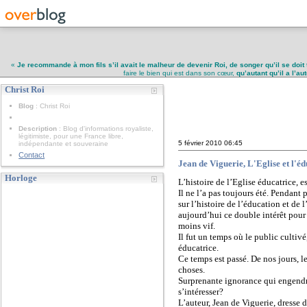
«
Je recommande à mon fils s’il avait le malheur de devenir Roi, de songer qu’il se doit 
faire le bien qui est dans son cœur,
qu’autant qu’il a l’a
Christ Roi
Christ Roi
Blog
: Christ Roi
Description
: Blog d'informations royaliste,
légitimiste, pour une France libre,
5 février 2010
06:45
indépendante et souveraine
Contact
Jean de Viguerie, L'Eglise et l'é
Horloge
L’histoire de l’Eglise éducatrice, 
Il ne l’a pas toujours été. Pendan
sur l’histoire de l’éducation et de
aujourd’hui ce double intérêt pour 
moins vif.
Il fut un temps où le public culti
éducatrice.
Ce temps est passé. De nos jours, l
choses.
Surprenante ignorance qui engendre
s’intéresser?
L’auteur, Jean de Viguerie, dresse 