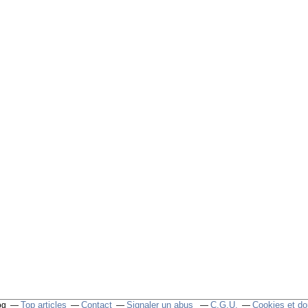
Top articles
Contact
Signaler un abus
C.G.U.
Cookies et do
og