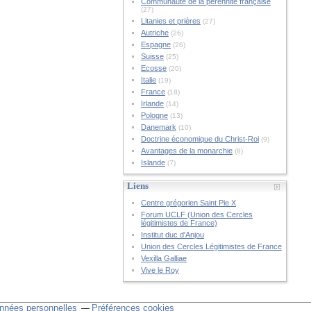
Communauté de la pérennité française
(27)
Litanies et prières
(27)
Autriche
(26)
Espagne
(26)
Suisse
(25)
Ecosse
(20)
Italie
(19)
France
(18)
Irlande
(14)
Pologne
(13)
Danemark
(10)
Doctrine économique du Christ-Roi
(9)
Avantages de la monarchie
(8)
Islande
(7)
Liens
Centre grégorien Saint Pie X
Forum UCLF (Union des Cercles
légitimistes de France)
Institut duc d'Anjou
Union des Cercles Légitimistes de France
Vexilla Galliae
Vive le Roy
nnées personnelles
Préférences cookies