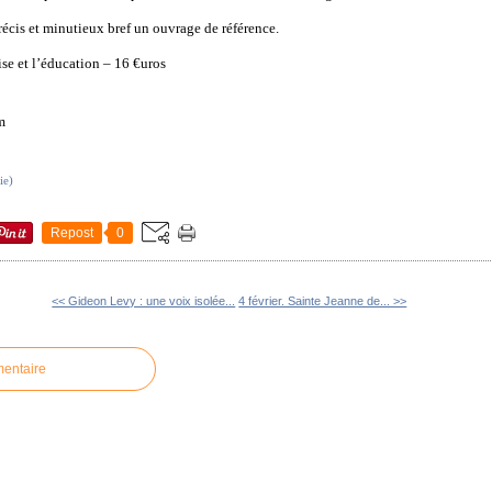
précis et minutieux bref un ouvrage de référence.
e et l’éducation – 16 €uros
m
-
ie)
Repost
0
<< Gideon Levy : une voix isolée...
4 février. Sainte Jeanne de... >>
mentaire