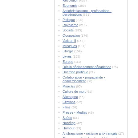
Révolution
(437)
Economie
(369)
Antichristianisme - profanations -
persécutions
(351)
Politique
(290)
Royalisme
(216)
Société
(185)
Occupation
(176)
Vatican II
(163)
Musiques
(161)
Liturgie
(159)
Livres
(155)
Europe
(111)
Déclin déclassement décadence
(75)
Doctrine politique
(71)
Collaboration - propagande -
endoctrinement
(68)
Miracles
(65)
Culture de mort
(61)
Allemagne
(55)
Citations
(52)
Films
(50)
Presse - Medias
(46)
Suède
(44)
Norvège
(42)
Humour
(33)
Antifrancisme - racisme anti-français
(27)