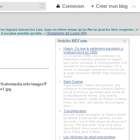
Connexion
+
Créer mon blog
u’en régnant suivant les Lois
,
mais en même temps qu’un Roi ne peut les faire respecter
, et
Testament de Louis XVI
,
il est plus nuisible qu’utile
. » (
)
Articles RÉCents
Haarp: Ce que le parlement européen a
vraiment écrit en 1999
Le 14 janvier 1999, une commission du
Parlement européen adoptait un rapport
peu connu consacré à l'environnement, à la
sécurité et à la politique étrangère. On y
trouve un passage surprenant concernant
le projet américain HAARP (High Frequency
Active...
Saint Gaétan
Saint Gaétan, Patron des théatins, des
chômeurs et demandeurs d'emploi Gaétan
est né à Vicence, qui faisait alors partie de
la république de Venise. Ses parents
étaient Gaspard, comte de Thiène, et Maria
Porto. Sa mère, très pieuse, l'encouragea
dans...
Transfiguration
Sur une haute montagne, le Christ a révélé
sa divinité à trois de ses apôtres. La voix
qui parle, c'est le Père disant de Jésus qu'il
est son "Fils bien-aimé" et la nuée est le
Saint-Esprit. Nous avons là une illustration
de la Trinité dans la Bible....
Les hérésies du rituel maçonnique