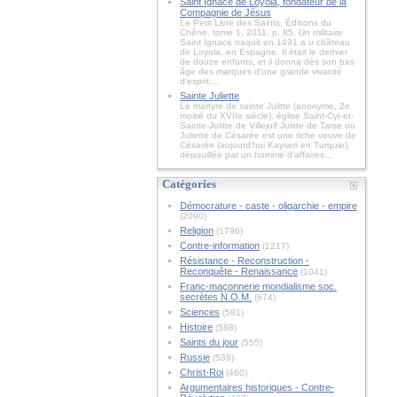
Saint Ignace de Loyola, fondateur de la
Compagnie de Jésus
Le Petit Livre des Saints, Éditions du
Chêne, tome 1, 2011, p. 85. Un militaire
Saint Ignace naquit en 1491 a u château
de Loyola, en Espagne. Il était le dernier
de douze enfants, et il donna dès son bas
âge des marques d'une grande vivacité
d'esprit....
Sainte Juliette
Le martyre de sainte Julitte (anonyme, 2e
moitié du XVIIe siècle), église Saint-Cyr-et-
Sainte-Julitte de Villejuif Julitte de Tarse ou
Juliette de Césarée est une riche veuve de
Césarée (aujourd'hui Kayseri en Turquie),
dépouillée par un homme d'affaires...
Catégories
Démocrature - caste - oligarchie - empire
(2090)
Religion
(1796)
Contre-information
(1217)
Résistance - Reconstruction -
Reconquête - Renaissance
(1041)
Franc-maçonnerie mondialisme soc.
secrètes N.O.M.
(674)
Sciences
(581)
Histoire
(568)
Saints du jour
(555)
Russie
(538)
Christ-Roi
(460)
Argumentaires historiques - Contre-