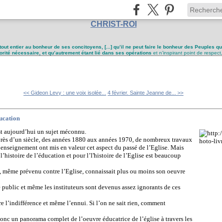
CHRIST-ROI
tout entier au bonheur de ses concitoyens, [...] qu’il ne peut faire le bonheur des Peuples q
utorité nécessaire, et qu’autrement étant lié dans ses opérations
et n’inspirant point de respect
<< Gideon Levy : une voix isolée...
4 février. Sainte Jeanne de... >>
ducation
est aujourd’hui un sujet méconnu.
t près d’un siècle, des années 1880 aux années 1970, de nombreux travaux
 l’enseignement ont mis en valeur cet aspect du passé de l’Eglise. Mais
l’histoire de l’éducation et pour l’l'histoire de l’Eglise est beaucoup
vé, même prévenu contre l’Eglise, connaissait plus ou moins son oeuvre
e public et même les instituteurs sont devenus assez ignorants de ces
 l’indifférence et même l’ennui. Si l’on ne sait rien, comment
donc un panorama complet de l’oeuvre éducatrice de l’église à travers les