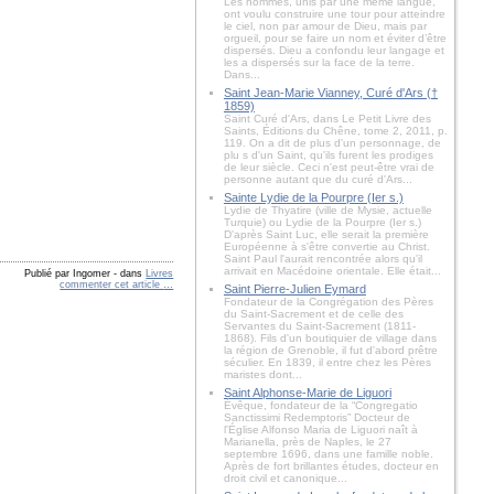
Les hommes, unis par une même langue,
ont voulu construire une tour pour atteindre
le ciel, non par amour de Dieu, mais par
orgueil, pour se faire un nom et éviter d’être
dispersés. Dieu a confondu leur langage et
les a dispersés sur la face de la terre.
Dans...
Saint Jean-Marie Vianney, Curé d'Ars (†
1859)
Saint Curé d'Ars, dans Le Petit Livre des
Saints, Éditions du Chêne, tome 2, 2011, p.
119. On a dit de plus d'un personnage, de
plu s d'un Saint, qu'ils furent les prodiges
de leur siècle. Ceci n'est peut-être vrai de
personne autant que du curé d'Ars...
Sainte Lydie de la Pourpre (Ier s.)
Lydie de Thyatire (ville de Mysie, actuelle
Turquie) ou Lydie de la Pourpre (Ier s.)
D'après Saint Luc, elle serait la première
Européenne à s'être convertie au Christ.
Saint Paul l'aurait rencontrée alors qu'il
arrivait en Macédoine orientale. Elle était...
Publié par Ingomer
-
dans
Livres
commenter cet article
…
Saint Pierre-Julien Eymard
Fondateur de la Congrégation des Pères
du Saint-Sacrement et de celle des
Servantes du Saint-Sacrement (1811-
1868). Fils d'un boutiquier de village dans
la région de Grenoble, il fut d'abord prêtre
séculier. En 1839, il entre chez les Pères
maristes dont...
Saint Alphonse-Marie de Liguori
Évêque, fondateur de la “Congregatio
Sanctissimi Redemptoris” Docteur de
l'Église Alfonso Maria de Liguori naît à
Marianella, près de Naples, le 27
septembre 1696, dans une famille noble.
Après de fort brillantes études, docteur en
droit civil et canonique...