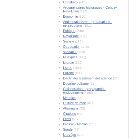
Christ-Roi
(460)
Argumentaires historiques - Contre-
Révolution
(437)
Economie
(369)
Antichristianisme - profanations -
persécutions
(351)
Politique
(290)
Royalisme
(216)
Société
(185)
Occupation
(176)
Vatican II
(163)
Musiques
(161)
Liturgie
(159)
Livres
(155)
Europe
(111)
Déclin déclassement décadence
(75)
Doctrine politique
(71)
Collaboration - propagande -
endoctrinement
(68)
Miracles
(65)
Culture de mort
(61)
Allemagne
(55)
Citations
(52)
Films
(50)
Presse - Medias
(46)
Suède
(44)
Norvège
(42)