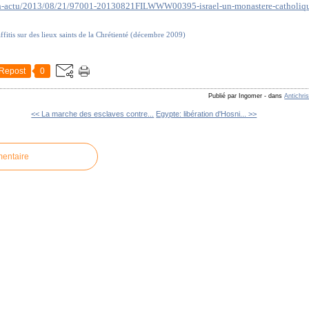
lash-actu/2013/08/21/97001-20130821FILWWW00395-israel-un-monastere-catholiq
ffitis sur des lieux saints de la Chrétienté (décembre 2009)
Repost
0
Publié par Ingomer
-
dans
Antichri
<< La marche des esclaves contre...
Egypte: libération d'Hosni... >>
mentaire