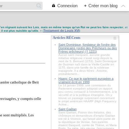
Connexion
+
Créer mon blog
u’en régnant suivant les Lois
,
mais en même temps qu’un Roi ne peut les faire respecter
, et
Testament de Louis XVI
,
il est plus nuisible qu’utile
. » (
)
Articles RÉCents
Saint Dominique, fondateur de l'ordre des
Dominicains (ordre des Prêcheurs ou des
Frères prêcheurs) († 1221)
Aucun saint marquant, aucune grande
initiative religieuse n'avait surgi depuis la
mort de S. Bernard (1153). Saint Dominique
de Guzman naît dans la Vieille-Castille en
1170, dans une famille de la noblesse
espagnole. Il a deux frères : Antoine,
probablement...
Haarp: Ce que le parlement européen a
astère catholique de Beit
vraiment écrit en 1999
Le 14 janvier 1999, une commission du
Parlement européen adoptait un rapport
peu connu consacré à l'environnement, à la
sécurité et à la politique étrangère. On y
 envisagées, y compris celle
trouve un passage surprenant concernant
le projet américain HAARP (High Frequency
Active...
Saint Gaétan
Saint Gaétan, Patron des théatins, des
e sont multipliés. Les
chômeurs et demandeurs d'emploi Gaétan
est né à Vicence, qui faisait alors partie de
la république de Venise. Ses parents
étaient Gaspard, comte de Thiène, et Maria
Porto. Sa mère, très pieuse, l'encouragea