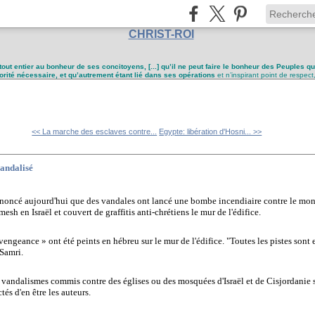
CHRIST-ROI
tout entier au bonheur de ses concitoyens, [...] qu’il ne peut faire le bonheur des Peuples q
utorité nécessaire, et qu’autrement étant lié dans ses opérations
et n’inspirant point de respect
<< La marche des esclaves contre...
Egypte: libération d'Hosni... >>
vandalisé
nnoncé aujourd'hui que des vandales ont lancé une bombe incendiaire contre le mon
mesh en Israël et couvert de graffitis anti-chrétiens le mur de l'édifice.
engeance » ont été peints en hébreu sur le mur de l'édifice. "Toutes les pistes sont
 Samri.
e vandalismes commis contre des églises ou des mosquées d'Israël et de Cisjordanie s
tés d'en être les auteurs.