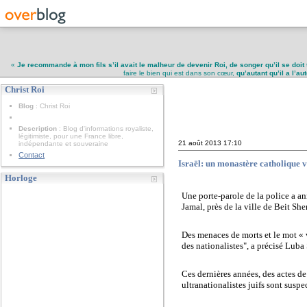
«
Je recommande à mon fils s’il avait le malheur de devenir Roi, de songer qu’il se doit 
faire le bien qui est dans son cœur,
qu’autant qu’il a l’a
Christ Roi
Christ Roi
Blog
: Christ Roi
Description
: Blog d'informations royaliste,
légitimiste, pour une France libre,
21 août 2013
17:10
indépendante et souveraine
Contact
Israël: un monastère catholique 
Horloge
Une porte-parole de la police a a
Jamal, près de la ville de Beit She
Des menaces de morts et le mot « v
des nationalistes", a précisé Luba
Ces dernières années, des actes d
ultranationalistes juifs sont suspec