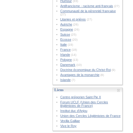
Humour
(33)
Antifrancisme - racisme anti-français
(27)
Communauté de la pérennité française
(27)
Litanies et prières
(27)
Autriche
(26)
Espagne
(26)
Suisse
(25)
Ecosse
(20)
Italie
(19)
France
(18)
Irlande
(14)
Pologne
(13)
Danemark
(10)
Doctrine économique du Christ-Roi
(9)
Avantages de la monarchie
(8)
Islande
(7)
Liens
Centre grégorien Saint Pie X
Forum UCLF (Union des Cercles
légitimistes de France)
Institut duc d'Anjou
Union des Cercles Légitimistes de France
Vexilla Galliae
Vive le Roy