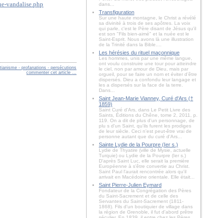
ue-vandalise.php
dans...
Transfiguration
Sur une haute montagne, le Christ a révélé
sa divinité à trois de ses apôtres. La voix
qui parle, c'est le Père disant de Jésus qu'il
est son "Fils bien-aimé" et la nuée est le
Saint-Esprit. Nous avons là une illustration
de la Trinité dans la Bible....
Les hérésies du rituel maçonnique
Les hommes, unis par une même langue,
ont voulu construire une tour pour atteindre
stianisme - profanations - persécutions
le ciel, non par amour de Dieu, mais par
commenter cet article
…
orgueil, pour se faire un nom et éviter d’être
dispersés. Dieu a confondu leur langage et
les a dispersés sur la face de la terre.
Dans...
Saint Jean-Marie Vianney, Curé d'Ars (†
1859)
Saint Curé d'Ars, dans Le Petit Livre des
Saints, Éditions du Chêne, tome 2, 2011, p.
119. On a dit de plus d'un personnage, de
plu s d'un Saint, qu'ils furent les prodiges
de leur siècle. Ceci n'est peut-être vrai de
personne autant que du curé d'Ars...
Sainte Lydie de la Pourpre (Ier s.)
Lydie de Thyatire (ville de Mysie, actuelle
Turquie) ou Lydie de la Pourpre (Ier s.)
D'après Saint Luc, elle serait la première
Européenne à s'être convertie au Christ.
Saint Paul l'aurait rencontrée alors qu'il
arrivait en Macédoine orientale. Elle était...
Saint Pierre-Julien Eymard
Fondateur de la Congrégation des Pères
du Saint-Sacrement et de celle des
Servantes du Saint-Sacrement (1811-
1868). Fils d'un boutiquier de village dans
la région de Grenoble, il fut d'abord prêtre
séculier. En 1839, il entre chez les Pères