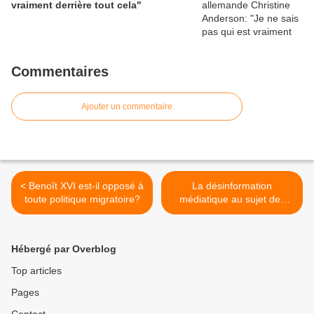
vraiment derrière tout cela"
Commentaires
Ajouter un commentaire
< Benoît XVI est-il opposé à
La désinformation
toute politique migratoire?
médiatique au sujet des
Roms et de l'accueil des
"légitimes diversités
humaines" (Benoît XVI) >
Hébergé par Overblog
Top articles
Pages