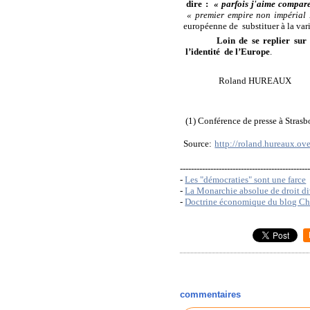
dire :
« parfois j'aime compare
« premier empire non impérial 
européenne de
substituer à la var
Loin de se replier sur 
l’identité
de l’Europe
.
Roland HUREAUX
(1) Conférence de presse à Strasb
Source:
http://roland.hureaux.ov
----------------------------------------------
-
Les "démocraties" sont une farce
-
La Monarchie absolue de droit div
-
Doctrine économique du blog Ch
commentaires