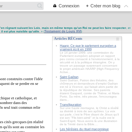
Connexion
+
Créer mon blog
u’en régnant suivant les Lois
,
mais en même temps qu’un Roi ne peut les faire respecter
, et
Testament de Louis XVI
,
il est plus nuisible qu’utile
. » (
)
Articles RÉCents
Haarp: Ce que le parlement européen a
vraiment écrit en 1999
Le 14 janvier 1999, une commission du
Parlement européen adoptait un rapport
peu connu consacré à l'environnement, à la
sécurité et à la politique étrangère. On y
trouve un passage surprenant concernant
le projet américain HAARP (High Frequency
Active...
Saint Gaétan
sont construits contre l'idée
Saint Gaétan, Patron des théatins, des
isquent de se perdre en se
chômeurs et demandeurs d'emploi Gaétan
est né à Vicence, qui faisait alors partie de
la république de Venise. Ses parents
étaient Gaspard, comte de Thiène, et Maria
Porto. Sa mère, très pieuse, l'encouragea
chique et catholique, et
dans...
t sombrer dans des
Transfiguration
 Un seul trait commun relie
Sur une haute montagne, le Christ a révélé
sa divinité à trois de ses apôtres. La voix
qui parle, c'est le Père disant de Jésus qu'il
est son "Fils bien-aimé" et la nuée est le
Saint-Esprit. Nous avons là une illustration
 les cités grecques (en réalité
de la Trinité dans la Bible....
s qu'ils sont au contraire les
Les hérésies du rituel maçonnique
termine sur cette