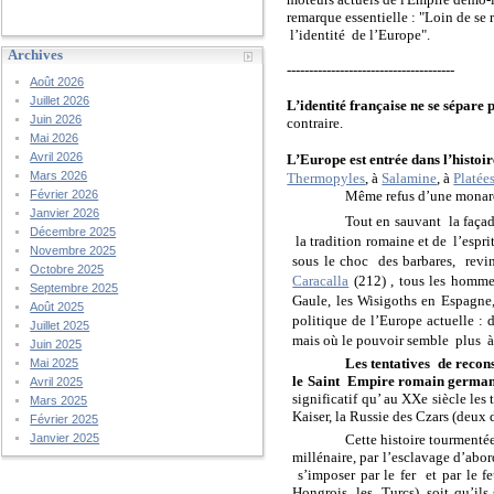
remarque essentielle : "Loin de se r
l’identité
de l’Europe".
Archives
--------------------------------------
Août 2026
Juillet 2026
L’identité française ne se sépare 
Juin 2026
contraire.
Mai 2026
Avril 2026
L’Europe est entrée dans l’histoir
Mars 2026
Thermopyles
, à
Salamine
, à
Platée
Même refus d’une monarch
Février 2026
Janvier 2026
Tout en sauvant
la faça
Décembre 2025
la tradition romaine et de
l’espri
Novembre 2025
sous le choc
des barbares,
revin
Octobre 2025
Caracalla
(212) , tous les homme
Septembre 2025
Gaule, les Wisigoths en Espagne,
Août 2025
politique de l’Europe actuelle :
Juillet 2025
mais où le pouvoir semble
plus
Juin 2025
Les tentatives
de recon
Mai 2025
le Saint
Empire romain germani
Avril 2025
significatif qu’ au XXe siècle les
Mars 2025
Kaiser, la Russie des Czars (deux
Février 2025
Cette histoire tourmenté
Janvier 2025
millénaire, par l’esclavage d’abor
s’imposer par le fer
et par le f
Hongrois, les
Turcs), soit qu’il