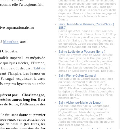
Les hommes, unis par une même langue,
ont voulu construire une tour pour atteindre
 comme elle l’a toujours fait,
le ciel, non par amour de Dieu, mais par
orgueil, pour se faire un nom et éviter d’être
dispersés. Dieu a confondu leur langage et
les a dispersés sur la face de la terre.
Dans...
Saint Jean-Marie Vianney, Curé d'Ars (†
ive supranationale, au
1859)
Saint Curé d'Ars, dans Le Petit Livre des
Saints, Éditions du Chêne, tome 2, 2011, p.
119. On a dit de plus d'un personnage, de
plu s d'un Saint, qu'ils furent les prodiges
 à
Marathon
, aux
de leur siècle. Ceci n'est peut-être vrai de
personne autant que du curé d'Ars...
t Cléopâtre.
Sainte Lydie de la Pourpre (Ier s.)
Lydie de Thyatire (ville de Mysie, actuelle
odèle impérial,
au mépris de
Turquie) ou Lydie de la Pourpre (Ier s.)
D'après Saint Luc, elle serait la première
e quelques siècles,
l’Europe,
Européenne à s'être convertie au Christ.
 Europe où, depuis l’
Edit de
Saint Paul l'aurait rencontrée alors qu'il
arrivait en Macédoine orientale. Elle était...
eant l’Empire, Les Francs en
Saint Pierre-Julien Eymard
 Portugal
esquissent la carte
Fondateur de la Congrégation des Pères
du Saint-Sacrement et de celle des
nds empires byzantin ou arabe
Servantes du Saint-Sacrement (1811-
1868). Fils d'un boutiquier de village dans
la région de Grenoble, il fut d'abord prêtre
uèrent pas:
Charlemagne,
séculier. En 1839, il entre chez les Pères
maristes dont...
près les autres long feu
. Il est
Saint Alphonse-Marie de Liguori
res de Rome, l’Allemagne des
Évêque, fondateur de la “Congregatio
Sanctissimi Redemptoris” Docteur de
l'Église Alfonso Maria de Liguori naît à
e le fut
sans doute au premier
Marianella, près de Naples, le 27
septembre 1696, dans une famille noble.
 nouveaux venus tentaient de
Après de fort brillantes études, docteur en
mps de bataille (les Huns, les
droit civil et canonique...
rt des peuples germains du
Ier