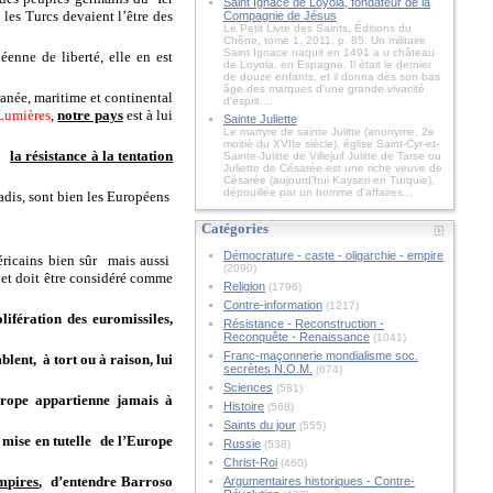
Saint Ignace de Loyola, fondateur de la
 les Turcs devaient l’être des
Compagnie de Jésus
Le Petit Livre des Saints, Éditions du
Chêne, tome 1, 2011, p. 85. Un militaire
Saint Ignace naquit en 1491 a u château
éenne de liberté, elle en est
de Loyola, en Espagne. Il était le dernier
de douze enfants, et il donna dès son bas
âge des marques d'une grande vivacité
rranée, maritime et continental
d'esprit....
Lumières
,
notre pays
est à lui
Sainte Juliette
Le martyre de sainte Julitte (anonyme, 2e
moitié du XVIIe siècle), église Saint-Cyr-et-
la résistance à la tentation
Sainte-Julitte de Villejuif Julitte de Tarse ou
Juliette de Césarée est une riche veuve de
Césarée (aujourd'hui Kayseri en Turquie),
dépouillée par un homme d'affaires...
jadis, sont bien les Européens
Catégories
Démocrature - caste - oligarchie - empire
ricains bien sûr
mais aussi
(2090)
 et doit être considéré comme
Religion
(1796)
Contre-information
(1217)
ifération des euromissiles,
Résistance - Reconstruction -
Reconquête - Renaissance
(1041)
Franc-maçonnerie mondialisme soc.
blent,
à tort ou à raison, lui
secrètes N.O.M.
(674)
Sciences
(581)
rope appartienne jamais à
Histoire
(568)
Saints du jour
(555)
 mise en tutelle
de l’Europe
Russie
(538)
Christ-Roi
(460)
empires
,
d’entendre Barroso
Argumentaires historiques - Contre-