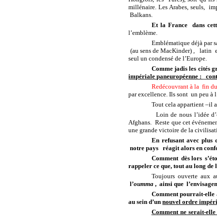
millénaire. Les Arabes, seuls,
imp
Balkans.
Et la France
dans cet
l’emblème.
Emblématique déjà par sa
(au sens de MacKinder) ,
latin
seul un condensé de l’Europe.
Comme jadis les cités g
impériale paneuropéenne :
con
Redécouvrant à la
fin du
par excellence. Ils sont
un peu à 
Tout cela appartient –il 
Loin de nous l’idée d’
Afghans.
Reste que cet événemen
une grande victoire de la civilisa
En refusant avec plus d
notre pays
réagit alors en con
Comment
dès lors
s’ét
rappeler ce que, tout au long de l
Toujours ouverte aux au
l’
oumma
,
ainsi que
l’envisage
Comment pourrait-elle 
au sein d’un
nouvel ordre impér
Comment ne serait-elle p