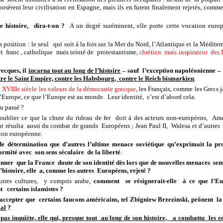
osèrent leur civilisation en Espagne, mais ils en furent finalement rejetés, comme
te histoire,
dira-t-on ?
A un degré suréminent, elle porte cette vocation europ
 position : le seul
qui soit à la fois sur la Mer du Nord, l’Atlantique et la Médite
et
franc , catholique
mais teinté de
protestantisme,
chrétien
mais inspirateur
des 
recques, il
incarna tout au long de l’histoire
– sauf
l’exception napoléonienne –
tre le Saint Empire, contre les Habsbourg,
contre le Reich bismarkien
.
 XVIIIe siècle les valeurs de la démocratie grecque
, les Français, comme les Grecs 
l’Europe, ce que l’Europe est au monde.
Leur identité,
c’est d’abord cela.
au passé ?
oublier ce que la chute du rideau de fer
doit à des acteurs non-européens,
Amé
t résulta
aussi du combat de grands
Européens ; Jean Paul II,
Walesa et d’autres
tion européenne.
e détermination que d’autres l’ultime menace soviétique qu’exprimait la prol
formité avec
son sens séculaire
de la liberté
.
onner
que la France
doute de son identité dès lors que de nouvelles menaces
sem
’histoire, elle
a, comme les autres
Européens, rejeté ?
tres cultures,
y compris arabe,
comment
se résignerait-elle
à ce que l’Eu
nt
certains islamistes ?
accepter que
certains faucons américains, tel Zbigniew Brzezinski, prônent
la
ial
?
as inquiète, elle qui, presque tout
au long de son histoire,
a combattu
les 