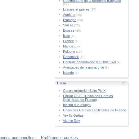
Communauté de la pérennité française
(27)
Litanies et prières
(27)
Autriche
(26)
Espagne
(26)
Suisse
(25)
Ecosse
(20)
Italie
(19)
France
(18)
Irlande
(14)
Pologne
(13)
Danemark
(10)
Doctrine économique du Christ-Roi
(9)
Avantages de la monarchie
(8)
Islande
(7)
Liens
Centre grégorien Saint Pie X
Forum UCLF (Union des Cercles
légitimistes de France)
Institut duc d'Anjou
Union des Cercles Légitimistes de France
Vexilla Galliae
Vive le Roy
nnées personnelles
Préférences cookies