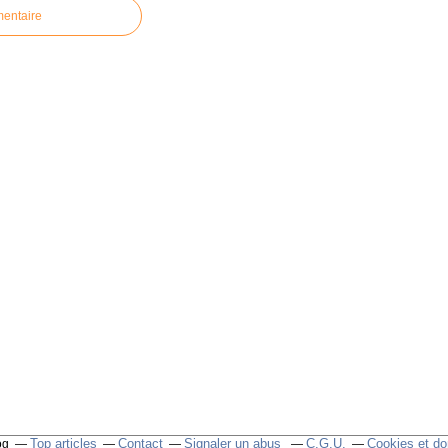
mentaire
Top articles
Contact
Signaler un abus
C.G.U.
Cookies et do
og