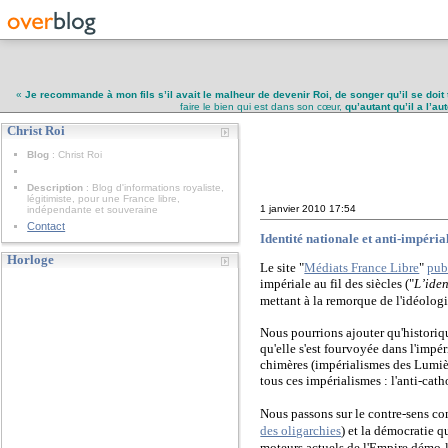
«
Je recommande à mon fils s’il avait le malheur de devenir Roi, de songer qu’il se doit 
faire le bien qui est dans son cœur,
qu’autant qu’il a l’a
Christ Roi
Christ Roi
Blog
: Christ Roi
Description
: Blog d'informations royaliste,
légitimiste, pour une France libre,
1 janvier 2010
17:54
indépendante et souveraine
Contact
Identité nationale et anti-impéri
Horloge
Le site "
Médiats France Libre
"
pub
impériale au fil des siècles ("
L’iden
mettant à la remorque de l'idéolo
Nous pourrions ajouter qu'historiqu
qu'elle s'est fourvoyée dans l'impér
chimères (impérialismes des Lumière
tous ces impérialismes : l'anti-cath
Nous passons sur le contre-sens com
des oligarchies
) et la démocratie q
moteurs actuels de l'Empire démo-li