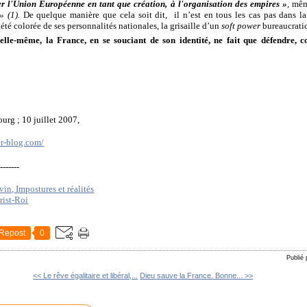
r l'Union Européenne en tant que création, à l'organisation des empires »
,
même
» (1).
De quelque manière que cela soit dit,
il n’est en tous les cas pas dans l
iété colorée de ses personnalités nationales, la grisaille d’un
soft power
bureaucrati
elle-même, la France, en se souciant de son identité, ne fait que défendre, c
ourg ; 10 juillet 2007,
er-blog.com/
--------
in, Impostures et réalités
rist-Roi
Repost
0
Publié
<< Le rêve égalitaire et libéral,...
Dieu sauve la France. Bonne... >>