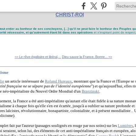
CHRIST-ROI
tout entier au bonheur de ses concitoyens, [...] qu’il ne peut faire le bonheur des Peuples q
utorité nécessaire, et qu’autrement étant lié dans ses opérations
et n’inspirant point de respect
<< Le rêve égalitaire et libéral,...
Dieu sauve la France. Bonne... >>
alisme
lie
un article intéressant de
Roland Hureaux
, montrant que la France et l'Europe se 
tité française ne se sépare pas de l’identité européenne
") et qu'aujourd'hui, elles r
gie néo-impérialiste du Nouvel Ordre Mondial d'un
Brzezinski
.
ement, la France a été anti-impérialiste qu'autant elle était fidèle à sa nature monar
ialisme à chaque fois qu'elle s'en est écartée, jusqu'à a oublier sa nature profonde e
s laïcistes, révolutionnaire, bonapartiste, colonialiste, et à présent mondialiste...
olicisme).
plet fait par l'auteur (passages soulignés en rouge par nos soins) sur les
Lumières
,
ui seraient, selon lui, des éléments de cet anti-impérialisme français et européen, alor
béral (Ex : "croisade pour la liberté et la démocratie" d'un
George Bush
). L'auteur 