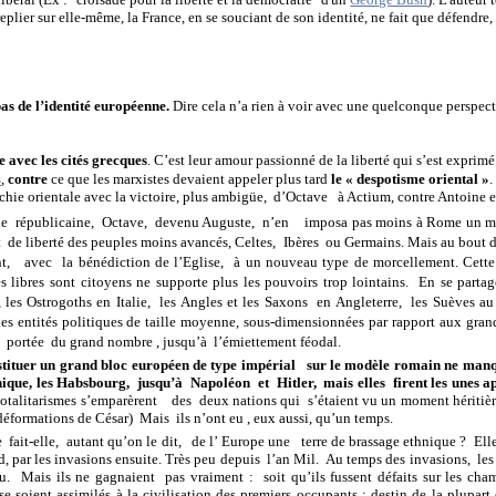
eplier sur elle-même, la France, en se souciant de son identité, ne fait que défendre,
pas de l’identité européenne.
Dire cela n’a rien à voir avec une quelconque perspect
e avec les cités grecques
. C’est leur amour passionné de la liberté qui s’est exprimé
s
,
contre
ce que les marxistes devaient appeler plus tard
le « despotisme oriental »
.
ie orientale avec la victoire, plus ambigüe,
d’Octave
à Actium, contre Antoine e
de
républicaine,
Octave,
devenu Auguste,
n’en
imposa pas moins à Rome un m
t
de liberté des peuples moins avancés, Celtes,
Ibères
ou Germains. Mais au bout d
t,
avec
la bénédiction de l’Eglise,
à un nouveau type de morcellement. Cette
s libres sont citoyens ne supporte plus les pouvoirs trop lointains.
En se partag
 les Ostrogoths en Italie,
les Angles et les Saxons
en Angleterre,
les Suèves au
 des entités politiques de taille moyenne, sous-dimensionnées par rapport aux gra
à
portée
du grand nombre , jusqu’à
l’émiettement féodal.
stituer un grand bloc européen de type impérial
sur le modèle romain ne manq
que, les Habsbourg,
jusqu’à
Napoléon
et
Hitler,
mais elles
firent les unes a
 totalitarismes s’emparèrent
des
deux nations qui
s’étaient vu un moment héritiè
 déformations de César) Mais
ils n’ont eu , eux aussi, qu’un temps.
e
fait-elle,
autant qu’on le dit,
de l’ Europe une
terre de brassage ethnique ?
Ell
d, par les invasions ensuite. Très peu depuis
l’an Mil.
Au temps des invasions,
les
eu.
Mais ils ne gagnaient
pas vraiment :
soit qu’ils fussent défaits sur les cha
s se soient assimilés à la civilisation des premiers occupants : destin de la plupa