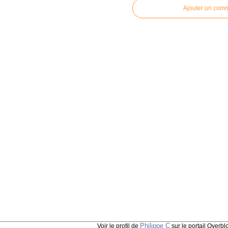
Ajouter un com
Philippe C
Voir le profil de
sur le portail Overbl