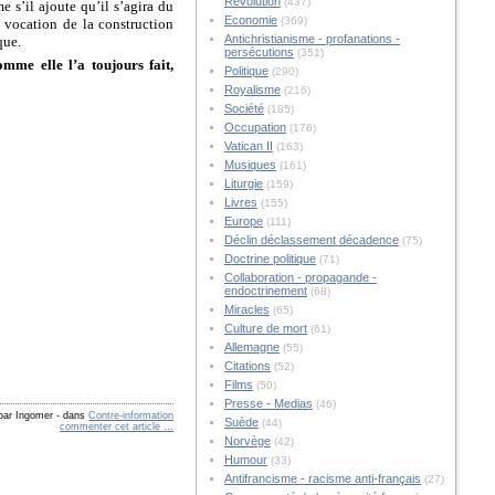
Révolution
(437)
 s’il ajoute qu’il s’agira du
Economie
(369)
a vocation de la construction
Antichristianisme - profanations -
que.
persécutions
(351)
omme elle l’a toujours fait,
Politique
(290)
Royalisme
(216)
Société
(185)
Occupation
(176)
Vatican II
(163)
Musiques
(161)
Liturgie
(159)
Livres
(155)
Europe
(111)
Déclin déclassement décadence
(75)
Doctrine politique
(71)
Collaboration - propagande -
endoctrinement
(68)
Miracles
(65)
Culture de mort
(61)
Allemagne
(55)
Citations
(52)
Films
(50)
Presse - Medias
(46)
 par Ingomer
-
dans
Contre-information
Suède
(44)
commenter cet article
…
Norvège
(42)
Humour
(33)
Antifrancisme - racisme anti-français
(27)