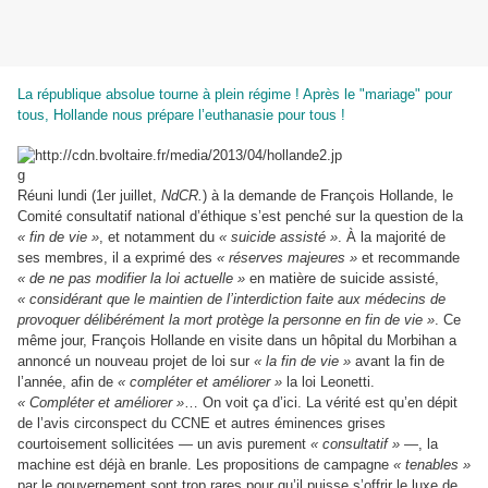
La république absolue tourne à plein régime ! Après le "mariage" pour
tous, Hollande nous prépare l’euthanasie pour tous !
Réuni lundi (1er juillet,
NdCR.
) à la demande de François Hollande, le
Comité consultatif national d’éthique s’est penché sur la question de la
« fin de vie »
, et notamment du
« suicide assisté »
. À la majorité de
ses membres, il a exprimé des
« réserves majeures »
et recommande
« de ne pas modifier la loi actuelle »
en matière de suicide assisté,
« considérant que le maintien de l’interdiction faite aux médecins de
provoquer délibérément la mort protège la personne en fin de vie »
. Ce
même jour, François Hollande en visite dans un hôpital du Morbihan a
annoncé un nouveau projet de loi sur
« la fin de vie »
avant la fin de
l’année, afin de
« compléter et améliorer »
la loi Leonetti.
« Compléter et améliorer »
… On voit ça d’ici. La vérité est qu’en dépit
de l’avis circonspect du CCNE et autres éminences grises
courtoisement sollicitées — un avis purement
« consultatif »
—, la
machine est déjà en branle. Les propositions de campagne
« tenables »
par le gouvernement sont trop rares pour qu’il puisse s’offrir le luxe de