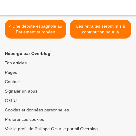
< Une député espagnole au
Les retraités seront mis à
Parlement européen
contribution pour la
dénonce les chemtrails et le
première fois : une question
géoingénierie
«d'équité» ! >
Hébergé par Overblog
Top articles
Pages
Contact
Signaler un abus
C.G.U.
Cookies et données personnelles
Préférences cookies
Voir le profil de Philippe C sur le portail Overblog