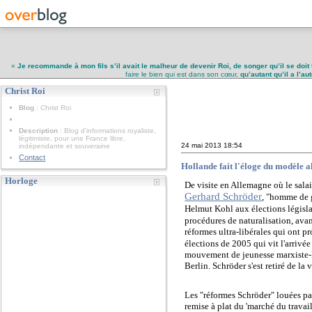
«
Je recommande à mon fils s’il avait le malheur de devenir Roi, de songer qu’il se doit 
faire le bien qui est dans son cœur,
qu’autant qu’il a l’a
Christ Roi
Christ Roi
Blog
: Christ Roi
Description
: Blog d'informations royaliste,
légitimiste, pour une France libre,
24 mai 2013
18:54
indépendante et souveraine
Contact
Hollande fait l'éloge du modèle 
Horloge
De visite en Allemagne où le salai
Gerhard Schröder
, "homme de g
Helmut Kohl aux élections législat
procédures de naturalisation,
avan
réformes ultra-libérales qui ont 
élections de 2005 qui vit l'arrivée
mouvement de jeunesse marxiste-lén
Berlin. Schröder s'est retiré de la
Les "réformes Schröder" louées pa
remise à plat du 'marché du travail