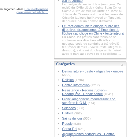
Sainte Juliette
Le martyre de sainte Julitte (anonyme, 2e
moitié du XVIIe siècle), église Saint-Cyr-et-
 par Ingomer
-
dans
Contre-information
Sainte-Julitte de Villejuif Julitte de Tarse ou
commenter cet article
…
Juliette de Césarée est une riche veuve de
Césarée (aujourd'hui Kayseri en Turquie),
dépouillée par un homme d'affaires...
Le Parti communiste chinois publie des
directives draconiennes à l'intention de
l'Église catholique en Chine - texte intégral
En Chine, les prêtres sont tenus de se
conformer aux directives officielles : un
nouveau code de conduite a été dévoilé
(en février dernier – voir le texte intégral ci-
dessous), exigeant du clergé un lien étroit
avec le parti au pouvoir et le socialisme....
Catégories
Démocrature - caste - oligarchie - empire
(2090)
Religion
(1796)
Contre-information
(1217)
Résistance - Reconstruction -
Reconquête - Renaissance
(1041)
Franc-maçonnerie mondialisme soc.
secrètes N.O.M.
(674)
Sciences
(580)
Histoire
(567)
Saints du jour
(555)
Russie
(538)
Christ-Roi
(460)
Argumentaires historiques - Contre-