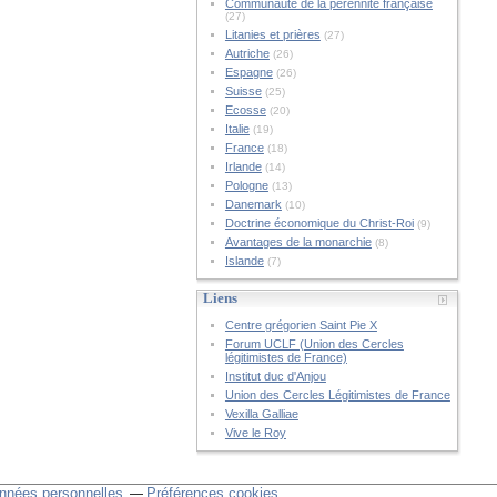
Communauté de la pérennité française
(27)
Litanies et prières
(27)
Autriche
(26)
Espagne
(26)
Suisse
(25)
Ecosse
(20)
Italie
(19)
France
(18)
Irlande
(14)
Pologne
(13)
Danemark
(10)
Doctrine économique du Christ-Roi
(9)
Avantages de la monarchie
(8)
Islande
(7)
Liens
Centre grégorien Saint Pie X
Forum UCLF (Union des Cercles
légitimistes de France)
Institut duc d'Anjou
Union des Cercles Légitimistes de France
Vexilla Galliae
Vive le Roy
nnées personnelles
Préférences cookies