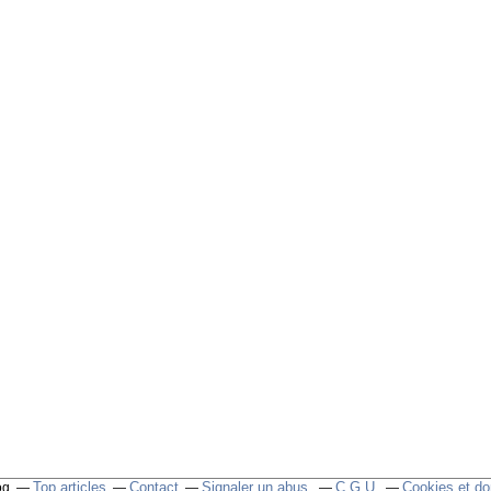
Top articles
Contact
Signaler un abus
C.G.U.
Cookies et do
og