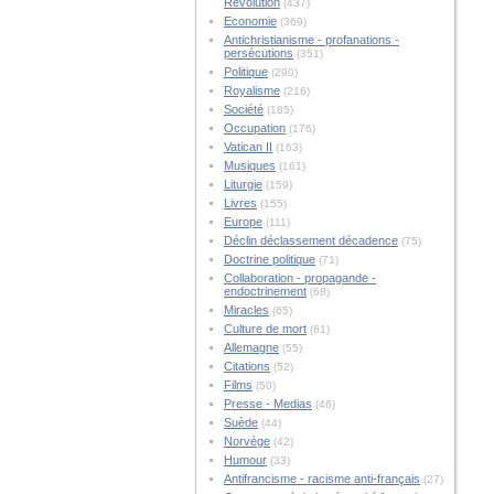
Révolution
(437)
Economie
(369)
Antichristianisme - profanations -
persécutions
(351)
Politique
(290)
Royalisme
(216)
Société
(185)
Occupation
(176)
Vatican II
(163)
Musiques
(161)
Liturgie
(159)
Livres
(155)
Europe
(111)
Déclin déclassement décadence
(75)
Doctrine politique
(71)
Collaboration - propagande -
endoctrinement
(68)
Miracles
(65)
Culture de mort
(61)
Allemagne
(55)
Citations
(52)
Films
(50)
Presse - Medias
(46)
Suède
(44)
Norvège
(42)
Humour
(33)
Antifrancisme - racisme anti-français
(27)