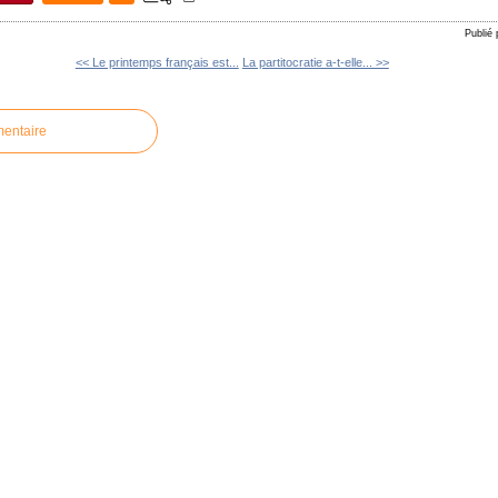
Publié
<< Le printemps français est...
La partitocratie a-t-elle... >>
mentaire