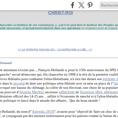
CHRIST-ROI
tout entier au bonheur de ses concitoyens, [...] qu’il ne peut faire le bonheur des Peuples q
utorité nécessaire, et qu’autrement étant lié dans ses opérations
et n’inspirant point de respect
<< Le printemps français est...
La partitocratie a-t-elle... >>
allemand
re minimum n'existe pas..., François Hollande a,
pour le 150e anniversaire du SPD,
l
auche" social-démocrate qui, élu chancelier en 1998 à la tête de la première coalit
premier 
ives fédérales pour combattre l'ultra-libéralisme, n'a rien fait durant son
second
a
t dans le
de faire une politique ultra-libérale avec la mise en place de l'"
provoqué une hausse du chômage, la colère de son électorat, une chute de sa populari
Angela Merkel
adhérente
Jeunesse libre alleman
 au pouvoir d'
, ancienne
de
iniste officiel des 14-25 ans ... ralliée à l'économie de marché et à l'ultra-libéral
 vie politique et lancé dans le monde des affaires... Que du beau monde !
Agenda 2010
r Hollande, du nom d'"
", avaient pour "objectif de 'faire un choc de
', se conjuguant par des mesures intéressantes pour les patrons comme la 'baisse du co