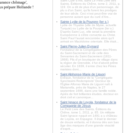
Saint Curé d'Ars, dans Le Petit Livre des
ssurance chômage',
Saints, Éditions du Chêne, tome 2, 2011, p.
ous prépare Hollande !
119. On a dit de plus d'un personnage, de
plu s d'un Saint, qu'ils furent les prodiges
de leur siècle. Ceci n'est peut-être vrai de
personne autant que du curé d'Ars...
Sainte Lydie de la Pourpre (Ier s.)
Lydie de Thyatire (ville de Mysie, actuelle
Turquie) ou Lydie de la Pourpre (Ier s.)
D'après Saint Luc, elle serait la première
Européenne à s'être convertie au Christ.
Saint Paul l'aurait rencontrée alors qu'il
arrivait en Macédoine orientale. Elle était...
Saint Pierre-Julien Eymard
Fondateur de la Congrégation des Pères
du Saint-Sacrement et de celle des
Servantes du Saint-Sacrement (1811-
1868). Fils d'un boutiquier de village dans
la région de Grenoble, il fut d'abord prêtre
séculier. En 1839, il entre chez les Pères
maristes dont...
Saint Alphonse-Marie de Liguori
Évêque, fondateur de la “Congregatio
Sanctissimi Redemptoris” Docteur de
l'Église Alfonso Maria de Liguori naît à
Marianella, près de Naples, le 27
septembre 1696, dans une famille noble.
Après de fort brillantes études, docteur en
droit civil et canonique...
Saint Ignace de Loyola, fondateur de la
Compagnie de Jésus
Le Petit Livre des Saints, Éditions du
Chêne, tome 1, 2011, p. 85. Un militaire
Saint Ignace naquit en 1491 a u château
de Loyola, en Espagne. Il était le dernier
de douze enfants, et il donna dès son bas
âge des marques d'une grande vivacité
d'esprit....