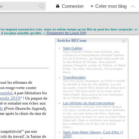
Connexion
+
Créer mon blog
u’en régnant suivant les Lois
,
mais en même temps qu’un Roi ne peut les faire respecter
, et
Testament de Louis XVI
,
il est plus nuisible qu’utile
. » (
)
Articles RÉCents
Saint Gaétan
Saint Gaétan, Patron des théatins, des
chômeurs et demandeurs d'emploi Gaétan
est né à Vicence, qui faisait alors partie de
la république de Venise. Ses parents
étaient Gaspard, comte de Thiène, et Maria
Porto. Sa mère, très pieuse, l'encouragea
dans...
Transfiguration
Sur une haute montagne, le Christ a révélé
oué les réformes de
sa divinité à trois de ses apôtres. La voix
ion rouge-verte contre
qui parle, c'est le Père disant de Jésus qu'il
est son "Fils bien-aimé" et la nuée est le
mandat
, à part libéraliser les
Saint-Esprit. Nous avons là une illustration
genda 2010
" ! Un paquet de
de la Trinité dans la Bible....
té et entraîné son échec aux
Les hérésies du rituel maçonnique
Les hommes, unis par une même langue,
de
(
Freie Deutsche Jugend
),
ont voulu construire une tour pour atteindre
isme après la chute du mur de
le ciel, non par amour de Dieu, mais par
orgueil, pour se faire un nom et éviter d’être
dispersés. Dieu a confondu leur langage et
les a dispersés sur la face de la terre.
Dans...
 compétitivité'" par une
Saint Jean-Marie Vianney, Curé d'Ars (†
ût du travail', la 'baisse de
1859)