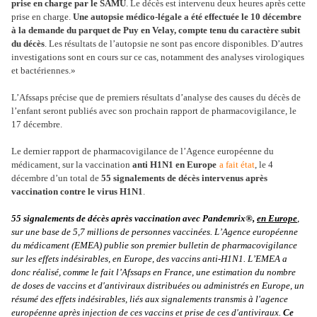
prise en charge par le SAMU
. Le décès est intervenu deux heures après cette
prise en charge.
Une autopsie médico-légale a été effectuée le 10 décembre
à la demande du parquet de Puy en Velay, compte tenu du caractère subit
du décès
. Les résultats de l’autopsie ne sont pas encore disponibles. D’autres
investigations sont en cours sur ce cas, notamment des analyses virologiques
et bactériennes.»
L’Afssaps précise que de premiers résultats d’analyse des causes du décès de
l’enfant seront publiés avec son prochain rapport de pharmacovigilance, le
17 décembre.
Le dernier rapport de pharmacovigilance de l’Agence européenne du
médicament, sur la vaccination
anti H1N1 en Europe
a fait état
, le 4
décembre d’un total de
55 signalements de décès intervenus après
vaccination contre le virus H1N1
.
55 signalements de décès après vaccination avec Pandemrix®,
en Europe
,
sur une base de 5,7 millions de personnes vaccinées. L’Agence européenne
du médicament (EMEA) publie son premier bulletin de pharmacovigilance
sur les effets indésirables, en Europe, des vaccins anti-H1N1. L’EMEA a
donc réalisé, comme le fait l’Afssaps en France, une estimation du nombre
de doses de vaccins et d'antiviraux distribuées ou administrés en Europe, un
résumé des effets indésirables, liés aux signalements transmis à l'agence
européenne après injection de ces vaccins et prise de ces d'antiviraux.
Ce