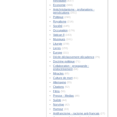
Révolution
(437)
Economie
(369)
Antichristianisme - profanations -
persécutions
(351)
Politique
(290)
Royalisme
(216)
Société
(185)
Occupation
(176)
Vatican II
(163)
Musiques
(161)
Liturgie
(159)
Livres
(155)
Europe
(111)
Déclin déclassement décadence
(75)
Doctrine politique
(71)
Collaboration - propagande -
endoctrinement
(68)
Miracles
(65)
Culture de mort
(61)
Allemagne
(55)
Citations
(52)
Films
(50)
Presse - Medias
(46)
Suède
(44)
Norvège
(42)
Humour
(33)
Antifrancisme - racisme anti-français
(27)