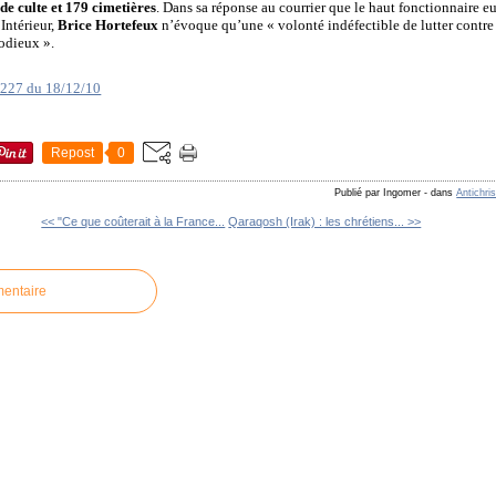
 de culte et 179 cimetières
. Dans sa réponse au courrier que le haut fonctionnaire eu
’Intérieur,
Brice Hortefeux
n’évoque qu’une « volonté indéfectible de lutter contre 
odieux ».
 227 du 18/12/10
Repost
0
Publié par Ingomer
-
dans
Antichri
<< "Ce que coûterait à la France...
Qaraqosh (Irak) : les chrétiens... >>
mentaire