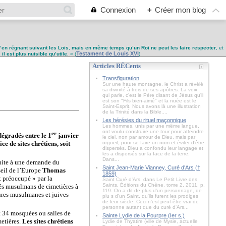
Connexion
+
Créer mon blog
u’en régnant suivant les Lois
,
mais en même temps qu’un Roi ne peut les faire respecter
, et
Testament de Louis XVI
,
il est plus nuisible qu’utile
. » (
)
Articles RÉCents
Transfiguration
Sur une haute montagne, le Christ a révélé
sa divinité à trois de ses apôtres. La voix
qui parle, c'est le Père disant de Jésus qu'il
est son "Fils bien-aimé" et la nuée est le
Saint-Esprit. Nous avons là une illustration
de la Trinité dans la Bible....
Les hérésies du rituel maçonnique
Les hommes, unis par une même langue,
ont voulu construire une tour pour atteindre
er
 dégradés entre le 1
janvier
le ciel, non par amour de Dieu, mais par
ce de sites chrétiens, soit
orgueil, pour se faire un nom et éviter d’être
dispersés. Dieu a confondu leur langage et
les a dispersés sur la face de la terre.
Dans...
 suite à une demande du
Saint Jean-Marie Vianney, Curé d'Ars (†
eil de l’Europe
Thomas
1859)
t préoccupé » par la
Saint Curé d'Ars, dans Le Petit Livre des
Saints, Éditions du Chêne, tome 2, 2011, p.
és musulmans de cimetières à
119. On a dit de plus d'un personnage, de
tures musulmanes et juives
plu s d'un Saint, qu'ils furent les prodiges
de leur siècle. Ceci n'est peut-être vrai de
personne autant que du curé d'Ars...
t 34 mosquées ou salles de
Sainte Lydie de la Pourpre (Ier s.)
metières.
Les sites chrétiens
Lydie de Thyatire (ville de Mysie, actuelle