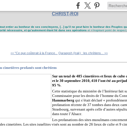
CHRIST-ROI
tout entier au bonheur de ses concitoyens, [...] qu’il ne peut faire le bonheur des Peuples q
utorité nécessaire, et qu’autrement étant lié dans ses opérations
et n’inspirant point de respect
<< "Ce que coûterait à la France...
Qaraqosh (Irak) : les chrétiens... >>
ou cimetières profanés sont chrétiens
Sur un total de 485 cimetières et lieux de culte
et le 30 septembre 2010, 410 l’ont été au préjudi
95 %
.
Cette statistique du ministère de l’Intérieur fait
Commissaire pour les droits de l’homme du Cons
Hammarberg
qui s’était déclaré « profondémen
profanation récente de 37 tombes dans deux carr
Strasbourg, survenant après celle d’autres sépul
dans toute l’Alsace.
Les profanations des sites musulmans concernen
des cimetières. Les sites israélites visés sont au nombre de 26 lieux de culte et 9 ci