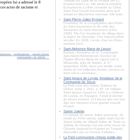
Turquie) ou Lydie de la Pourpre (Ier s.)
ropéen lui a adressé le 8
D'après Saint Luc, elle serait la première
ces actes de racisme et
Européenne à s'être convertie au Christ.
Saint Paul l'aurait rencontrée alors qu'il
arrivait en Macédoine orientale. Elle était...
Saint Pierre-Julien Eymard
Fondateur de la Congrégation des Pères
du Saint-Sacrement et de celle des
Servantes du Saint-Sacrement (1811-
1868). Fils d'un boutiquier de village dans
la région de Grenoble, il fut d'abord prêtre
séculier. En 1839, il entre chez les Pères
maristes dont...
Saint Alphonse-Marie de Liguori
Évêque, fondateur de la “Congregatio
stianisme - profanations - persécutions
Sanctissimi Redemptoris” Docteur de
commenter cet article
…
l'Église Alfonso Maria de Liguori naît à
Marianella, près de Naples, le 27
septembre 1696, dans une famille noble.
Après de fort brillantes études, docteur en
droit civil et canonique...
Saint Ignace de Loyola, fondateur de la
Compagnie de Jésus
Le Petit Livre des Saints, Éditions du
Chêne, tome 1, 2011, p. 85. Un militaire
Saint Ignace naquit en 1491 a u château
de Loyola, en Espagne. Il était le dernier
de douze enfants, et il donna dès son bas
âge des marques d'une grande vivacité
d'esprit....
Sainte Juliette
Le martyre de sainte Julitte (anonyme, 2e
moitié du XVIIe siècle), église Saint-Cyr-et-
Sainte-Julitte de Villejuif Julitte de Tarse ou
Juliette de Césarée est une riche veuve de
Césarée (aujourd'hui Kayseri en Turquie),
dépouillée par un homme d'affaires...
Le Parti communiste chinois publie des