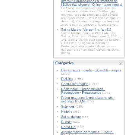
directives draconiennes à l'intention de
l'Église catholique en Chine - texte intégral
En Chine, les prêtres sont tenus de se
conformer aux directives officielles : un
nouveau code de conduite a été dévoilé
(en février dernier – voir le texte intégral ci-
dessous), exigeant du clergé un lien étroit
avec le parti au pouvoir et le socialisme....
Sainte Marthe, Vierge († v. l'an 81)
Sainte Marthe, dans Le Petit Livre des
Saints, Éditions du Chêne, tome 2, 2011, p.
141. Sainte Marthe était soeur de Lazare .
C'est elle qui dirigeait la maison de
Béthanie et s'en montrait digne par sa
douceur et son amabilité envers les siens,
par sa...
Catégories
Démocrature - caste - oligarchie - empire
(2090)
Religion
(1796)
Contre-information
(1217)
Résistance - Reconstruction -
Reconquête - Renaissance
(1041)
Franc-maçonnerie mondialisme soc.
secrètes N.O.M.
(674)
Sciences
(580)
Histoire
(567)
Saints du jour
(555)
Russie
(538)
Christ-Roi
(460)
Argumentaires historiques - Contre-