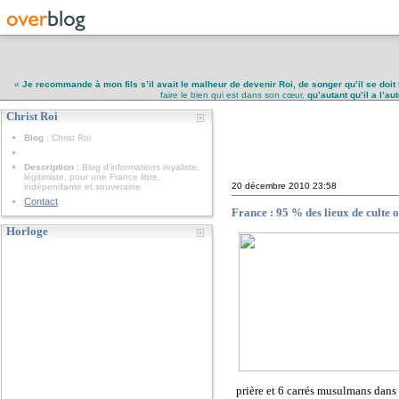
«
Je recommande à mon fils s’il avait le malheur de devenir Roi, de songer qu’il se doit 
faire le bien qui est dans son cœur,
qu’autant qu’il a l’a
Christ Roi
Christ Roi
Blog
: Christ Roi
Description
: Blog d'informations royaliste,
légitimiste, pour une France libre,
20 décembre 2010
23:58
indépendante et souveraine
Contact
France : 95 % des lieux de culte 
Horloge
prière et 6 carrés musulmans dans 