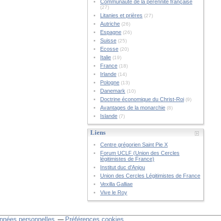
Communauté de la pérennité française
(27)
Litanies et prières
(27)
Autriche
(26)
Espagne
(26)
Suisse
(25)
Ecosse
(20)
Italie
(19)
France
(18)
Irlande
(14)
Pologne
(13)
Danemark
(10)
Doctrine économique du Christ-Roi
(9)
Avantages de la monarchie
(8)
Islande
(7)
Liens
Centre grégorien Saint Pie X
Forum UCLF (Union des Cercles
légitimistes de France)
Institut duc d'Anjou
Union des Cercles Légitimistes de France
Vexilla Galliae
Vive le Roy
nnées personnelles
Préférences cookies