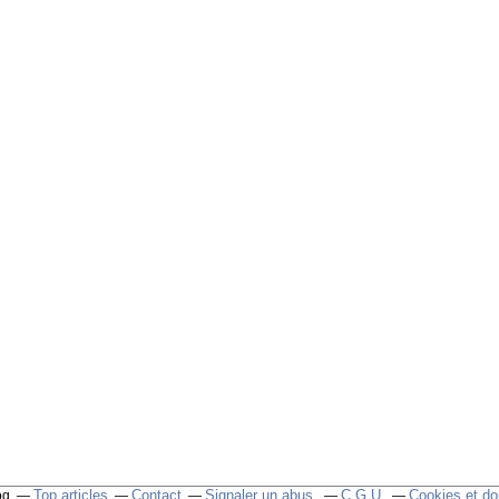
Top articles
Contact
Signaler un abus
C.G.U.
Cookies et do
og