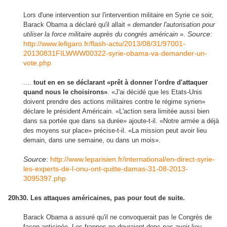
Lors d'une intervention sur l'intervention militaire en Syrie ce soir,
Barack Obama a déclaré qu'il allait «
demander l'autorisation pour
Source
:
utiliser la force militaire auprès du congrès américain
».
http://www.lefigaro.fr/flash-actu/2013/08/31/97001-
20130831FILWWW00322-syrie-obama-va-demander-un-
vote.php
....
tout en en se déclarant «prêt à donner l'ordre d'attaquer
quand nous le choisirons»
. «J'ai décidé que les Etats-Unis
doivent prendre des actions militaires contre le régime syrien»
déclare le président Américain. «L'action sera limitée aussi bien
dans sa portée que dans sa durée» ajoute-t-il. «Notre armée a déjà
des moyens sur place» précise-t-il. «La mission peut avoir lieu
demain, dans une semaine, ou dans un mois».
Source
:
http://www.leparisien.fr/international/en-direct-syrie-
les-experts-de-l-onu-ont-quitte-damas-31-08-2013-
3095397.php
20h30. Les attaques américaines, pas pour tout de suite.
Barack Obama a assuré qu'il ne convoquerait pas le Congrès de
façon anticipée. Les frappes ne devraient donc pas avoir lieu