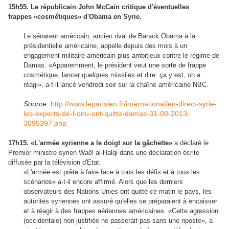
15h55. Le républicain John McCain critique d'éventuelles
frappes
«cosmétiques» d'Obama en
Syrie.
Le sénateur américain, ancien rival de Barack Obama à la
présidentielle américaine, appelle depuis des mois à un
engagement militaire américain plus ambitieux contre le régime de
Damas. «Apparemment, le président veut une sorte de frappe
cosmétique, lancer quelques missiles et dire: ça y est, on a
réagi», a-t-il lancé vendredi soir sur la chaîne américaine NBC.
Source
:
http://www.leparisien.fr/international/en-direct-syrie-
les-experts-de-l-onu-ont-quitte-damas-31-08-2013-
3095397.php
17h15. «L'armée syrienne a le doigt sur la gâchette»
a déclaré le
Premier ministre syrien Waël al-Halqi dans une déclaration écrite
diffusée par la télévision d'Etat.
«L'armée est prête à faire face à tous les défis et à tous les
scénarios» a-t-il encore affirmé. Alors que les derniers
observateurs des Nations Unies ont quitté ce matin le pays, les
autorités syriennes ont assuré qu'elles se préparaient à encaisser
et à réagir à des frappes aériennes américaines. «Cette agression
(occidentale) non justifiée ne passerait pas sans une riposte», a