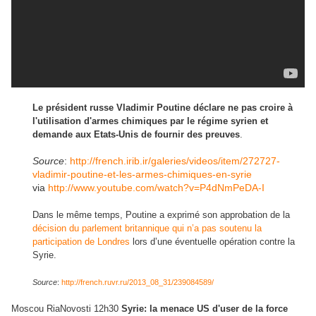
Le président russe Vladimir Poutine déclare ne pas croire à
l'utilisation d'armes chimiques par le régime syrien et
demande aux Etats-Unis de fournir des preuves
.
Source
:
http://french.irib.ir/galeries/videos/item/272727-
vladimir-poutine-et-les-armes-chimiques-en-syrie
via
http://www.youtube.com/watch?v=P4dNmPeDA-I
Dans le même temps, Poutine a exprimé son approbation de la
décision du parlement britannique qui n’a pas soutenu la
participation de Londres
lors d’une éventuelle opération contre la
Syrie.
Source
:
http://french.ruvr.ru/2013_08_31/239084589/
Moscou RiaNovosti 12h30
Syrie: la menace US d'user de la force