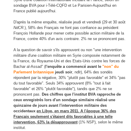
sondage BVA pour i-Télé-CQFD et Le Parisien-Aujourd'hui en
France publié aujourd'hui.
D'après la même enquête, réalisée jeudi et vendredi (29 et 30 août
NdCR.
), 58% des Français ne font pas confiance au président
François Hollande pour mener cette possible action militaire de la
France, contre 40% d'un avis contraire. 2% ne se prononcent pas.
A la question de savoir s'ils approuvent ou non "une intervention
militaire d'une coalition militaire en Syrie composée notamment de
la France, du Royaume-Uni et des Etats-Unis contre les forces de
Bachar al-Assad" (
l'enquête a commencé avant le
"non" du
Parlement britannique
jeudi soir
, ndlr), 64% des sondés
répondent par la négative, 30% "plutôt pas favorable" et 34% "pas
du tout favorable". Seuls 34% approuvent (8% "tout à fait
favorable" et 26% "plutôt favorable"), tandis que 2% ne se
prononcent pas.
Des chiffres que l'institut BVA rapproche de
ceux enregistrés lors d'un sondage similaire réalisé une
quinzaine de jours avant l'intervention militaire des
occidentaux
en Libye, en mars 2011. A l'époque 36% des
Français seulement s'étaient dits favorables à une telle
intervention, 63% la désapprouvant
(1% NSP), selon le même
institut.