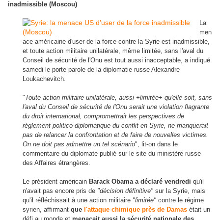
inadmissible (Moscou)
La
men
ace américaine d'user de la force contre la Syrie est inadmissible,
et toute action militaire unilatérale, même limitée, sans l'aval du
Conseil de sécurité de l'Onu est tout aussi inacceptable, a indiqué
samedi le porte-parole de la diplomatie russe Alexandre
Loukachevitch.
"
Toute action militaire unilatérale, aussi +limitée+ qu'elle soit, sans
l'aval du Conseil de sécurité de l'Onu serait une violation flagrante
du droit international, compromettrait les perspectives de
règlement politico-diplomatique du conflit en Syrie, ne manquerait
pas de relancer la confrontation et de faire de nouvelles victimes.
On ne doit pas admettre un tel scénario
", lit-on dans le
commentaire du diplomate publié sur le site du ministère russe
des Affaires étrangères.
Le président américain
Barack Obama a déclaré vendredi
qu'il
n'avait pas encore pris de
"décision définitive"
sur la Syrie, mais
qu'il réfléchissait à une action militaire
"limitée"
contre le régime
syrien, affirmant
que
l'attaque chimique près de Damas
était un
défi au monde et
menaçait aussi la sécurité nationale des