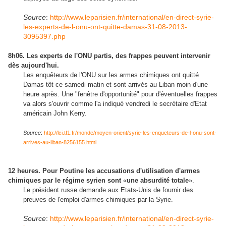
Source
:
http://www.leparisien.fr/international/en-direct-syrie-
les-experts-de-l-onu-ont-quitte-damas-31-08-2013-
3095397.php
8h06. Les experts de l'ONU partis, des frappes peuvent intervenir
dès aujourd'hui.
Les enquêteurs de l'ONU sur les armes chimiques ont quitté
Damas tôt ce samedi matin et sont arrivés au Liban moin d'une
heure après. Une "fenêtre d'opportunité" pour d'éventuelles frappes
va alors s'ouvrir comme l'a indiqué vendredi le secrétaire d'Etat
américain John Kerry.
Source
:
http://lci.tf1.fr/monde/moyen-orient/syrie-les-enqueteurs-de-l-onu-sont-
arrives-au-liban-8256155.html
12 heures. Pour Poutine les accusations d'utilisation d'armes
chimiques par le régime syrien sont
«
une absurdité totale
».
Le président russe demande aux Etats-Unis de fournir des
preuves de l'emploi d'armes chimiques par la Syrie.
Source
:
http://www.leparisien.fr/international/en-direct-syrie-