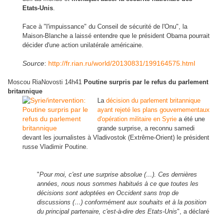
Etats-Unis
.
Face à "l'impuissance" du Conseil de sécurité de l'Onu", la
Maison-Blanche a laissé entendre que le président Obama pourrait
décider d'une action unilatérale américaine.
Source
:
http://fr.rian.ru/world/20130831/199164575.html
Moscou RiaNovosti 14h41
Poutine surpris par le refus du parlement
britannique
La
décision du parlement britannique
ayant rejeté les plans gouvernementaux
d'opération militaire en Syrie
a été une
grande surprise, a reconnu samedi
devant les journalistes à Vladivostok (Extrême-Orient) le président
russe Vladimir Poutine.
"
Pour moi, c'est une surprise absolue (…). Ces dernières
années, nous nous sommes habitués à ce que toutes les
décisions sont adoptées en Occident sans trop de
discussions (…) conformément aux souhaits et à la position
du principal partenaire, c'est-à-dire des Etats-Unis
", a déclaré