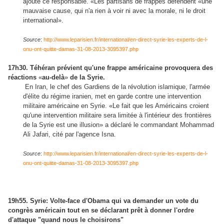
ajouté ce responsable. «Les partisans de frappes défendent «une
mauvaise cause, qui n'a rien à voir ni avec la morale, ni le droit
international».
Source
:
http://www.leparisien.fr/international/en-direct-syrie-les-experts-de-l-
onu-ont-quitte-damas-31-08-2013-3095397.php
17h30. Téhéran prévient qu'une frappe américaine provoquera des
réactions
«
au-delà
»
de la Syrie.
En Iran, le chef des Gardiens de la révolution islamique, l'armée
d'élite du régime iranien, met en garde contre une intervention
militaire américaine en Syrie. «Le fait que les Américains croient
qu'une intervention militaire sera limitée à l'intérieur des frontières
de la Syrie est une illusion» a déclaré le commandant Mohammad
Ali Jafari, cité par l'agence Isna.
Source
:
http://www.leparisien.fr/international/en-direct-syrie-les-experts-de-l-
onu-ont-quitte-damas-31-08-2013-3095397.php
19h55. Syrie: Volte-face d'Obama qui va demander un vote du
congrès américain tout en se déclarant prêt à donner l'ordre
d'attaque "quand nous le choisirons"