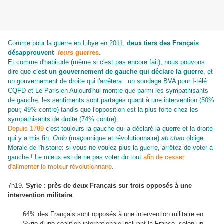
Comme pour la guerre en Libye en 2011,
deux tiers des Français
désapprouvent
leurs
guerres
.
Et comme d'habitude (même si c'est pas encore fait), nous pouvons
dire que
c'est un gouvernement de gauche qui déclare la guerre
, et
un gouvernement de droite qui l'arrêtera : un sondage BVA pour I-télé
CQFD et Le Parisien Aujourd'hui montre que parmi les sympathisants
de gauche, les sentiments sont partagés quant à une intervention (50%
pour, 49% contre) tandis que l'opposition est la plus forte chez les
sympathisants de droite (74% contre).
Depuis 1789
c'est toujours la gauche qui a déclaré la guerre et la droite
qui y a mis fin.
Ordo
(maçonnique et révolutionnaire)
ab chao
oblige.
Morale de l'histoire: si vous ne voulez plus la guerre, arrêtez de voter à
gauche !
Le mieux est de ne pas voter du tout
afin de cesser
d'alimenter le moteur révolutionnaire
.
7h19.
Syrie : près de deux Français sur trois opposés à une
intervention militaire
64% des Français sont opposés à une intervention militaire en
Syrie d'une coalition internationale incluant la France, selon un