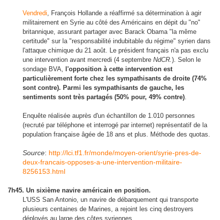
Vendredi
, François Hollande a réaffirmé sa détermination à agir
militairement en Syrie au côté des Américains en dépit du "no"
britannique, assurant partager avec Barack Obama "la même
certitude" sur la "responsabilité indubitable du régime" syrien dans
l'attaque chimique du 21 août. Le président français n'a pas exclu
une intervention avant mercredi (4 septembre
NdCR.
). Selon le
sondage BVA,
l'opposition à cette intervention est
particulièrement forte chez les sympathisants de droite (74%
sont contre). Parmi les sympathisants de gauche, les
sentiments sont très partagés (50% pour, 49% contre)
.
Enquête réalisée auprès d'un échantillon de 1.010 personnes
(recruté par téléphone et interrogé par internet) représentatif de la
population française âgée de 18 ans et plus. Méthode des quotas.
Source
:
http://lci.tf1.fr/monde/moyen-orient/syrie-pres-de-
deux-francais-opposes-a-une-intervention-militaire-
8256153.html
7h45. Un sixième navire américain en position.
L'USS San Antonio, un navire de débarquement qui transporte
plusieurs centaines de Marines, a rejoint les cinq destroyers
déployés au large des côtes syriennes.