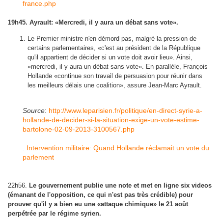
france.php
19h45. Ayrault: «Mercredi, il y aura un débat sans vote».
Le Premier ministre n'en démord pas, malgré la pression de
certains parlementaires, «c'est au président de la République
qu'il appartient de décider si un vote doit avoir lieu». Ainsi,
«mercredi, il y aura un débat sans vote». En parallèle, François
Hollande «continue son travail de persuasion pour réunir dans
les meilleurs délais une coalition», assure Jean-Marc Ayrault.
Source
:
http://www.leparisien.fr/politique/en-direct-syrie-a-
hollande-de-decider-si-la-situation-exige-un-vote-estime-
bartolone-02-09-2013-3100567.php
.
Intervention militaire: Quand Hollande réclamait un vote du
parlement
22h56.
Le gouvernement publie une note et met en ligne six videos
(émanant de l'opposition, ce qui n'est pas très crédible) pour
prouver qu'il y a bien eu une «attaque chimique» le 21 août
perpétrée par le régime syrien.