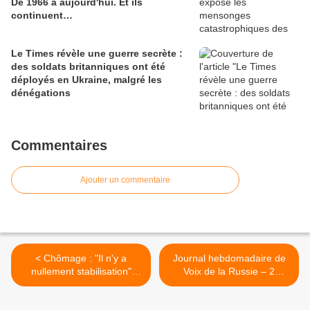
De 1966 à aujourd'hui. Et ils
continuent…
Le Times révèle une guerre secrète :
des soldats britanniques ont été
déployés en Ukraine, malgré les
dénégations
Commentaires
Ajouter un commentaire
< Chômage : "Il n'y a
Journal hebdomadaire de
nullement stabilisation"
Voix de la Russie – 2
mais une augmentation "de
septembre 2013 >
près de 420 000 personnes