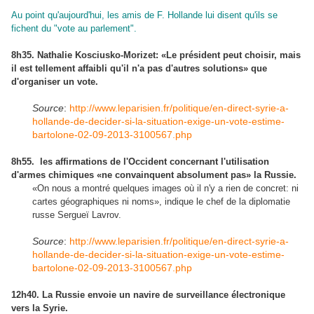
Au point qu'aujourd'hui, les amis de F. Hollande lui disent qu'ils se
fichent du "vote au parlement".
8h35.
Nathalie Kosciusko-Morizet: «Le président peut choisir, mais
il est tellement affaibli qu'il n'a pas d'autres solutions» que
d'organiser un vote.
Source
:
http://www.leparisien.fr/politique/en-direct-syrie-a-
hollande-de-decider-si-la-situation-exige-un-vote-estime-
bartolone-02-09-2013-3100567.php
8h55. les affirmations de l'Occident concernant l'utilisation
d'armes chimiques «ne convainquent absolument pas» la Russie.
«On nous a montré quelques images où il n'y a rien de concret: ni
cartes géographiques ni noms», indique le chef de la diplomatie
russe Sergueï Lavrov.
Source
:
http://www.leparisien.fr/politique/en-direct-syrie-a-
hollande-de-decider-si-la-situation-exige-un-vote-estime-
bartolone-02-09-2013-3100567.php
12h40. La Russie envoie un navire de surveillance électronique
vers la Syrie.