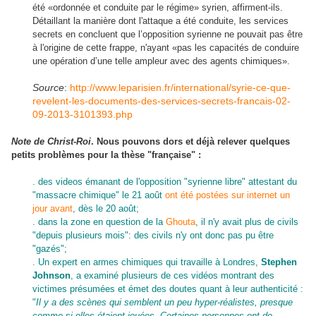
été «ordonnée et conduite par le régime» syrien, affirment-ils.
Détaillant la manière dont l'attaque a été conduite, les services
secrets en concluent que l’opposition syrienne ne pouvait pas être
à l'origine de cette frappe, n'ayant «pas les capacités de conduire
une opération d’une telle ampleur avec des agents chimiques».
Source
:
http://www.leparisien.fr/international/syrie-ce-que-
revelent-les-documents-des-services-secrets-francais-02-
09-2013-3101393.php
Note de Christ-Roi
. Nous pouvons dors et déjà relever quelques
petits problèmes pour la thèse "française" :
. des videos émanant de l'opposition "syrienne libre" attestant du
"massacre chimique" le 21 août
ont été postées sur internet un
jour avant
, dès le 20 août;
. dans la zone en question de
la
Ghouta
, il n'y avait plus de civils
"depuis plusieurs mois": des civils n'y ont donc pas pu être
"gazés";
. Un expert en armes chimiques qui travaille à Londres,
Stephen
Johnson
,
a examiné plusieurs de ces vidéos montrant des
victimes présumées et émet des doutes quant à leur authenticité :
"
Il y a des scènes qui semblent un peu hyper-réalistes, presque
comme si elles étaient jouées.
Certaines personnes ont de