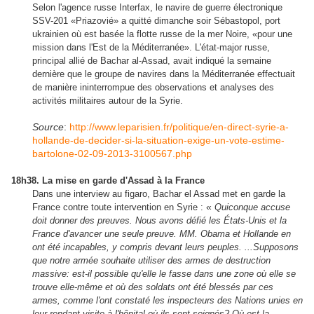
Selon l'agence russe Interfax, le navire de guerre électronique
SSV-201 «Priazovié» a quitté dimanche soir Sébastopol, port
ukrainien où est basée la flotte russe de la mer Noire, «pour une
mission dans l'Est de la Méditerranée». L'état-major russe,
principal allié de Bachar al-Assad, avait indiqué la semaine
dernière que le groupe de navires dans la Méditerranée effectuait
de manière ininterrompue des observations et analyses des
activités militaires autour de la Syrie.
Source
:
http://www.leparisien.fr/politique/en-direct-syrie-a-
hollande-de-decider-si-la-situation-exige-un-vote-estime-
bartolone-02-09-2013-3100567.php
18h38. La mise en garde d'Assad à la France
Dans une interview au figaro, Bachar el Assad met en garde la
«
France contre toute intervention en Syrie :
Quiconque accuse
doit donner des preuves. Nous avons défié les États-Unis et la
France d'avancer une seule preuve. MM. Obama et Hollande en
ont été incapables, y compris devant leurs peuples. ...Supposons
que notre armée souhaite utiliser des armes de destruction
massive: est-il possible qu'elle le fasse dans une zone où elle se
trouve elle-même et où des soldats ont été blessés par ces
armes, comme l'ont constaté les inspecteurs des Nations unies en
leur rendant visite à l'hôpital où ils sont soignés? Où est la