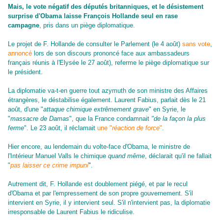
Mais, le vote négatif des députés britanniques, et le désistement
surprise d'Obama laisse François Hollande seul en rase
campagne
, pris dans un piège diplomatique.
Le projet de F. Hollande de consulter le Parlement (le 4 août)
sans vote
,
annoncé
lors de son
discours prononcé face aux ambassadeurs
français réunis à l'Elysée le 27 août)
, referme le piège diplomatique sur
le président.
La diplomatie va-t-en guerre tout azymuth de son ministre des Affaires
étrangères, le déstabilise également. Laurent Fabius, parlait dès le 21
août, d'
une "
attaque chimique extrêmement grave
" en Syrie
, le
"
massacre de Damas
", que la France condamnait
"
de la façon la plus
ferme
". Le 23 août,
il réclamait
une "
réaction de force
"
.
Hier encore, au lendemain du volte-face d'Obama, le ministre de
l'Intérieur Manuel Valls le chimique
quand même
, déclarait qu'il ne fallait
"
pas laisser ce crime impuni
"
.
Autrement dit, F. Hollande est doublement piégé, et par le recul
d'Obama et par l'empressement de son propre gouvernement. S'il
intervient en Syrie, il y intervient seul. S'il n'intervient pas, la diplomatie
irresponsable de Laurent Fabius le ridiculise.