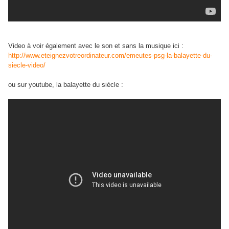
Video à voir également avec le son et sans la musique ici :
http://www.eteignezvotreordinateur.com/emeutes-psg-la-balayette-du-
siecle-video/
ou sur youtube, la balayette du siècle :