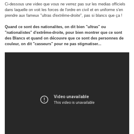
Ci-dessous une video que vous ne verrez pas sur les medias officiels
dans laquelle on voit les forces de l'ordre en civil et en uniforme s'en
prendre aux fameux "ultras d'extrême-droite", pas si blancs que ça !
Quand ce sont des nationalites, on dit bien "ultras" ou
"nationalistes" d'extrême-droite, pour bien montrer que ce sont
des Blancs et quand on découvre que ce sont des personnes de
couleur, on dit "casseurs" pour ne pas stigmatiser...