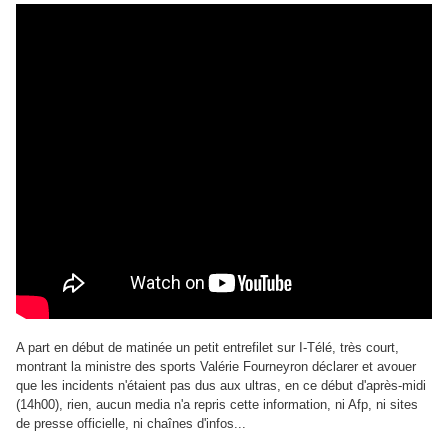
A part en début de matinée un petit entrefilet sur I-Télé, très court,
montrant la ministre des sports Valérie Fourneyron déclarer et avouer
que les incidents n'étaient pas dus aux ultras, en ce début d'après-midi
(14h00), rien, aucun media n'a repris cette information, ni Afp, ni sites
de presse officielle, ni chaînes d'infos...