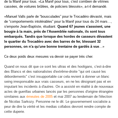
de la Manif pour tous
.
«La Manif pour tous, c'est combien de vitrines
cassées, de voitures brûlées, de policiers blessés
», a-t-il demandé.
«Manuel Valls parle de “bousculades” pour le Trocadéro dévasté, mais
de “comportements intolérables” pour la Manif pour tous du 24 mars…,
s'emporte Jean-Baptiste, étudiant.
Quand 67 jeunes s'assoient, une
bougie à la main, près de l'Assemblée nationale, ils sont tous
embarqués. Tandis que lorsque des hordes de casseurs dévastent
le quartier du Trocadéro avec des barres de fer, blessant 32
personnes, on n'a qu'une bonne trentaine de gardés à vue
…»
Ce deux poids deux mesures va devoir se payer très cher.
Quand on nous dit que ce sont les ultras et des hooligans, c'est-à-dire
des Blancs et des nationalistes d'extrême-droite "qui ont causé les
débordements" c'est insupportable car cela revient à donner un blanc
seing irresponsable aux vrais casseurs, en ne les désignant pas et en
imputant les incidents à d'autres. On a assisté en réalité à de nouveaux
actes de guerillas urbaines lancés par les personnes d'origine étrangère
similaires aux
émeutes de 2005
et mai 2007 au lendemain de l'élection
de Nicolas Sarkozy. Personne ne le dit. Le gouvernement socialiste a
peur de dire la vérité et les medias collabos devront rendre compte de
cette duperie.