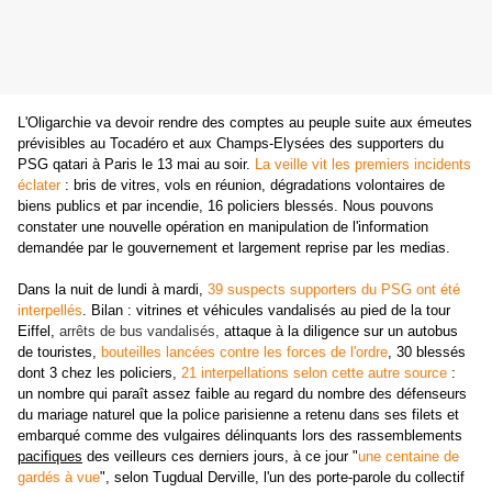
L'Oligarchie va devoir rendre des comptes au peuple suite aux émeutes
prévisibles au Tocadéro et aux Champs-Elysées des supporters du
PSG qatari à Paris le 13 mai au soir.
La veille vit les premiers incidents
éclater
: bris de vitres, vols en réunion, dégradations volontaires de
biens publics et par incendie, 16 policiers blessés. Nous pouvons
constater une nouvelle opération en manipulation de l'information
demandée par le gouvernement et largement reprise par les medias.
Dans la nuit de lundi à mardi,
39 suspects supporters du PSG ont été
interpellés
. Bilan :
vitrines et véhicules vandalisés au pied de la tour
Eiffel,
arrêts de bus vandalisés,
attaque à la diligence sur un autobus
de touristes,
bouteilles lancées contre les forces de l'ordre
, 30 blessés
dont 3 chez les policiers,
21 interpellations selon cette autre source
:
un nombre qui paraît assez faible au regard du nombre des défenseurs
du mariage naturel que la police parisienne a retenu dans ses filets et
embarqué comme des vulgaires délinquants lors des rassemblements
pacifiques
des veilleurs ces derniers jours, à ce jour "
une centaine de
gardés à vue
",
selon Tugdual Derville,
l'un des porte-parole du collectif