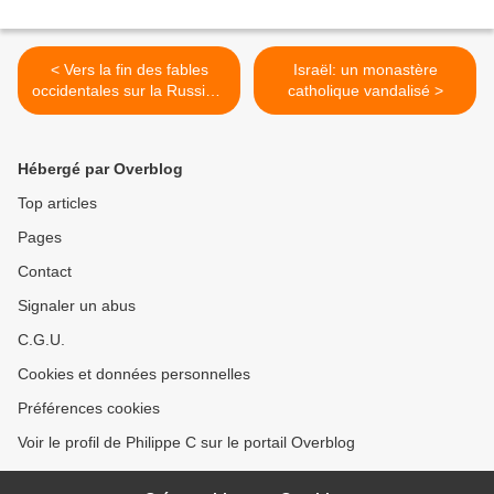
< Vers la fin des fables
Israël: un monastère
occidentales sur la Russie ?
catholique vandalisé >
(affaires des sportives
russes, "femen", "pussy
riot" et Navalny)
Hébergé par Overblog
Top articles
Pages
Contact
Signaler un abus
C.G.U.
Cookies et données personnelles
Préférences cookies
Voir le profil de Philippe C sur le portail Overblog