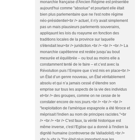
monarchie française d'Ancien Régime est présentée
aujourd'hui comme "absolue" et pourtant elle était
bien plus parlementaire que ne l'est notre régime
néo-présidentiel<br /> actuel, il n'y avait simplement
pas un mais plausieurs parlements souverains,
appliqaunt les lois du roayume en fonction des
traditions locales de la province sur laquelle
s'étendait leur<br /> juridiction.<br /> <br /> <br /> La
monarchie capétienne est restée jusqu’au bout
mesurée et équilibrée – ou tout au moins elle a
constamment tenté de le faire – et c’est avec la
Révolution puis l’Empire que s’est mis en place<br />
un État d’un genre nouveau, un État véritablement
absolu et qui n’a jamais cessé d’étendre son
emprise sur tous les aspects de la vie des individus
et<br /> des groupes, comme on ne cesse de le
constater encore de nos jours.<br /> <br /> <br />
"lexploitation de l'amérique espagnole a été féroce et
méprisait l'indien au nom de principes racistes."<br
/> <br /> <br /> C'est faux, la vérité historique est
même inverse, c'est l'Eglise qui a donné à l'indien la
dignité humaine (controverse de Valladolid).<br />
<br /> <br /> "l'or était plus important que les