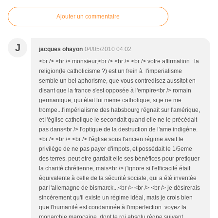
Ajouter un commentaire
J
jacques ohayon
04/05/2010 04:02
<br /> <br /> monsieur,<br /> <br /> <br /> votre affirmation : la
religion(le catholicisme ?) est un frein à l'imperialisme
semble un bel aphorisme, que vous contredisez aussitot en
disant que la france s'est opposée à l'empire<br /> romain
germanique, qui était lui meme catholique, si je ne me
trompe...l'impérialisme des habsbourg régnait sur l'amérique,
et l'église catholique le secondait quand elle ne le précédait
pas dans<br /> l'optique de la destruction de l'ame indigène.
<br /> <br /> <br /> l'église sous l'ancien régime avait le
privilège de ne pas payer d'impots, et possédait le 1/5eme
des terres. peut etre gardait elle ses bénéfices pour pretiquer
la charité chrétienne, mais<br /> j'ignore si l'efficacité était
équivalente à celle de la sécurité sociale, qui a été inventée
par l'allemagne de bismarck...<br /> <br /> <br /> je désirerais
sincèrement qu'il existe un régime idéal, mais je crois bien
que l'humanité est condamnée à l'imperfection. voyez la
monarchie marocaine, dont le roi absolu règne suivant