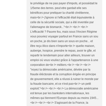
le privilège de ne pas payer d'impots, et possédait le
1/5eme des terres. peut etre gardait elle ses
bénéfices pour pretiquer la charité chrétienne,
mais<br /> j'ignore si l'efficacité était équivalente à
celle de la sécurité sociale, qui a été inventée par
l'allemagne de bismarck..."<br /> <br /> <br />
L'efficacité ? Pauvre fou, mais sous l'Ancien Régime
vous pouviez voyager partout en France sans un sou
en poche, je dis bien sans un sous en poche... et
être reçu illico dans n'importe<br /> quelle maison,
auberge, hospice, prendre le repas, avoir le gîte, et
repartir le lendemain pour aller ailleurs, trouver un
emploi où vous vouliez grâce à l'appartenance à une
corporation de<br /> métiers.<br /> <br /> <br />
"voyez la démocratie américaine, déviée par la
fraude éléctorale et la corruption érigée en principe
de gouvernement, elle a réussi à ruiner le monde par
la fraude bancaire, et ce n'est pas<br /> un petit
exploit."<br /> <br /> <br /> La démocratie américaine
est tenue par les banksters internationaux, les
mêmes qui tiennent l'Europe depuis au moins 1945...
<br /> <br /> <br /> S'agissant de la France, la