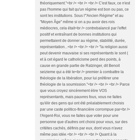
théoriquement."<br /> <br /> <br /> C'est faux, ce n'est
pas l'homme qui fait qu'un régime est bon ou pas, ce
sont les institutions. Sous l'"Ancien Régime" et au
"Moyen Âge" même si on a pu avoir des rois
médiocres, cela était<br /> contrebalancé par l'effet
positif et entraînant de bonnes institutions qui
permettaient de donner au régime, stabilité, durée,
représentation...<br /> <br /> <br /> "la religion aussi
peut devenir mauvaise si ses représentants le sont (
et à cet égard le catholicisme perd des points, à
cause en grande partie de Ratzinger, dit Benoit
seizieme qui a été le<br /> premier à combattre la
théologie de la libération, pour lui préférer une
théologie de la soumission."<br /> <br /> <br /> Parce
que vous croyez sincèrement élire VOS
représentants, mais pauvres fous, vous ne faites
qu'élir des gens qui ont été préalablement choisis
par une caste politico-financière corrompue par<br />
l'Argent-Roi, vous ne faites que voter pour une
personne que d'autres ont choisi pour vous, sur des
critètes cachés, définis par eux, dont vous n'avez
même pas idée.<br /> <br /> <br /> Quant à la