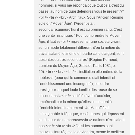
hommes. si vous me répondait que tout cela c'est du
passé, au nom de quoi défendrez vous le présent ?"
<br /> <br /> <br /> Archi faux. Sous l'Ancien Régime
et le dit "Moyen Âge", l'Argent était
secondaire,aujourd'hui il est au premier rang. C'est
une vérité historique. " Pour comprendre le Moyen
Âge, il faut se<br /> représenter une société vivant
sur un mode totalement différent, d'où la notion de
travail salarié, et même en partie celle d'argent, sont
absentes ou très secondaires" (Régine Pernoud,
Lumière du Moyen Âge, Grasset, Paris 1981, p.
29). <br /> <br /> <br /> L'institution elle-même de la
noblesse (pour qui le commerce était interdit et
l'enrichissement une incongruité), cet ordre
prestigieux auquel toute famille désireuse de se
hisser dans la<br /> société rêvait d'accéder,
empêchait par là même qu'elles continuent à
s'enrichir interminablement. Un Madoff était
inimaginable à l'époque, ces fortunes qui dépassent
la richesse de nombreuses<br /> nations n'existaient
pas.<br /> <br /> <br /> "et si les hommes sont
mauvais, tout régime le deviendra, meme le meilleur