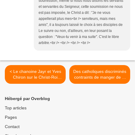
soumission, même si nous nous disons les servants
et servantes du Seigneur, cette soumission ne nous
est pas imposée, le Christ a dit : "Je ne vous
appellerait plus mes<br /> serviteurs, mais mes
amis", il a toujours laissé le choix à ses disciples de
Le suivre ou non, d'ailleurs, en leur posant la
question : "Veux-tu venir à ma suite". C'est le libre
arbitre.<br /> <br /> <br /> <br />
< Le chanoine Jayr et Yves
Des catholiques discriminés
Chiron sur le Christ-Roi
contraints de manger de la
(Direct 8)
viande le vendredi >
Hébergé par Overblog
Top articles
Pages
Contact