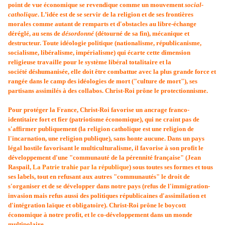
point de vue économique se revendique comme un mouvement
social-
catholique
. L’idée est de se servir de la religion et de ses frontières
morales comme autant de remparts et d'obstacles au libre-échange
déréglé, au sens de
désordonné
(détourné de sa fin), mécanique et
destructeur. Toute idéologie politique (nationalisme, républicanisme,
socialisme, libéralisme, impérialisme) qui écarte cette dimension
religieuse travaille pour le système libéral totalitaire et la
société déshumanisée, elle doit être combattue avec la plus grande force et
rangée dans le camp des idéologies de mort ("culture de mort"), ses
partisans assimilés à des collabos. Christ-Roi prône le protectionnisme.
Pour protéger la France, Christ-Roi favorise un ancrage franco-
identitaire fort et fier (patriotisme économique
), qui ne craint pas de
s'affirmer publiquement (la religion catholique est une religion de
l'incarnation, une religion publique), sans honte aucune. Dans un pays
légal hostile favorisant le multiculturalisme, il favorise à son profit le
développement d'une "communauté de la pérennité française" (Jean
Raspail,
La Patrie trahie par la république
) sous toutes ses formes et tous
ses labels, tout en refusant aux autres "communautés" le droit de
s'organiser et de se développer dans notre pays (refus de l'immigration-
invasion mais refus aussi des politiques républicaines d'assimilation et
d'intégration laïque et obligatoire). Christ-Roi prône le boycott
économique à notre profit, et le co-développement dans un monde
multipolaire.