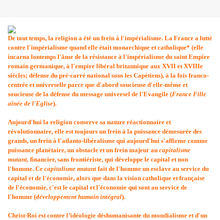
De tout temps, la religion a été un frein à l'impérialisme. La France a lutté
contre l'impérialisme quand elle était monarchique et catholique* (elle
incarna lontemps l'âme de la résistance à l'impérialisme du saint Empire
romain germanique, à l'empire libéral britannique aux XVII et XVIIIe
siècles; défense du pré-carré national sous les Capétiens), à la fois franco-
centrée et universelle parce que d'abord soucieuse d'elle-même et
soucieuse de la défense du message universel de l'Evangile (
France Fille
aînée de l'Eglise
).
Aujourd'hui la religion conserve sa nature réactionnaire et
révolutionnaire, elle est toujours un frein à la puissance démesurée des
grands, un frein à l'atlanto-libéralisme qui aujourd'hui s'affirme comme
puissance planétaire, un obstacle et un frein majeur au
capitalisme
mutant,
financier, sans frontiériste, qui développe le capital et non
l'homme. Ce
capitalisme mutant
fait de l'homme un esclave au service du
capital et de l'économie, alors que dans la vision catholique et française
de l'économie, c'est le capital et l'économie qui sont au service de
l'homme (
développement humain intégral
).
Christ-Roi est contre l’idéologie déshumanisante du mondialisme et d'un