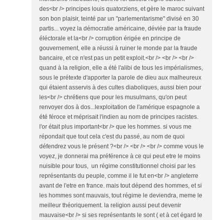
des<br /> principes louis quatorziens, et gère le maroc suivant
son bon plaisir, teinté par un "parlementarisme" divisé en 30
partis... voyez la démocratie américaine, déviée par la fraude
éléctorale et la<br /> corruption érigée en principe de
gouvernement, elle a réussi à ruiner le monde par la fraude
bancaire, et ce n'est pas un petit exploit.<br /> <br /> <br />
quand à la religion, elle a été l'alibi de tous les impérialismes,
sous le prétexte d'apporter la parole de dieu aux malheureux
qui étaient asservis à des cultes diaboliques, aussi bien pour
les<br /> chrétiens que pour les musulmans, qu'on peut
renvoyer dos à dos...lexploitation de l'amérique espagnole a
été féroce et méprisait l'indien au nom de principes racistes.
l'or était plus important<br /> que les hommes. si vous me
répondait que tout cela c'est du passé, au nom de quoi
défendrez vous le présent ?<br /> <br /> <br /> comme vous le
voyez, je donnerai ma préférence à ce qui peut etre le moins
nuisible pour tous, un régime constitutionnel choisi par les
représentants du peuple, comme il le fut en<br /> angleterre
avant de l'etre en france. mais tout dépend des hommes, et si
les hommes sont mauvais, tout régime le deviendra, meme le
meilleur théoriquement. la religion aussi peut devenir
mauvaise<br /> si ses représentants le sont ( et à cet égard le