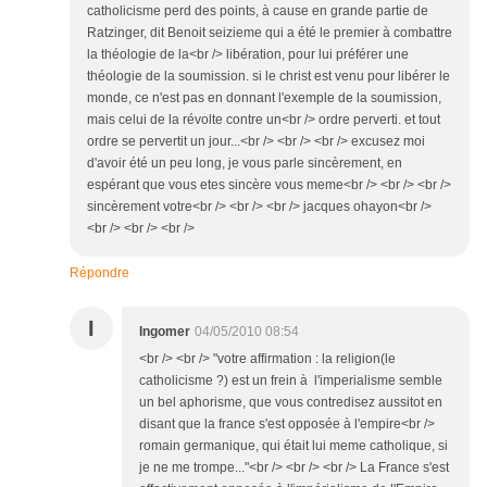
catholicisme perd des points, à cause en grande partie de
Ratzinger, dit Benoit seizieme qui a été le premier à combattre
la théologie de la<br /> libération, pour lui préférer une
théologie de la soumission. si le christ est venu pour libérer le
monde, ce n'est pas en donnant l'exemple de la soumission,
mais celui de la révolte contre un<br /> ordre perverti. et tout
ordre se pervertit un jour...<br /> <br /> <br /> excusez moi
d'avoir été un peu long, je vous parle sincèrement, en
espérant que vous etes sincère vous meme<br /> <br /> <br />
sincèrement votre<br /> <br /> <br /> jacques ohayon<br />
<br /> <br /> <br />
Répondre
I
Ingomer
04/05/2010 08:54
<br /> <br /> "votre affirmation : la religion(le
catholicisme ?) est un frein à l'imperialisme semble
un bel aphorisme, que vous contredisez aussitot en
disant que la france s'est opposée à l'empire<br />
romain germanique, qui était lui meme catholique, si
je ne me trompe..."<br /> <br /> <br /> La France s'est