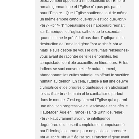
effectivement opposée à l'impérialisme de l'Empire
romain germanique et l'Eglise n'a pas pris partie
pour l'Empire... Que l'Eglise soutienne tout de même
un même empire catholique<br /> est logique.<br />
<br /> <br /> "l'impérialisme des habsbourg régnait
sur l'amérique, et l'église catholique le secondait
quand elle ne le précédait pas dans l'optique de la
destruction de l'ame indigène."<br /> <br /> <br />
Mais je suis désolé de vous le dire, mais renseignez-
vous avant de raconter de telles énormités, les
conquistadors ont été accueillis en libérateurs. Et les
Indiens se sont convertis<br /> naturellement,
abandonnant les cultes sataniques offrant le sacrifice
humain au démon. En cela, l'Eglise a fait une oeuvre
civilisatrice et de progrès gigantesque, en abolissant
le sacrifice<br /> humain et le canibalisme partout
dans le monde. C'est également l'Eglise qui a permi
une abolition progressive de l'esclavage et ce dès le
Haut-Moen Âge en France (sainte Bathilde, reine).
<br /> Faut vraiment avoir une intelligence
dégénérée et un esprit complètement empoisonné
par l'idéologie courante pour ne pas le comprendre.
<br /> <br /> <br /> "l'église sous l'ancien régime avait