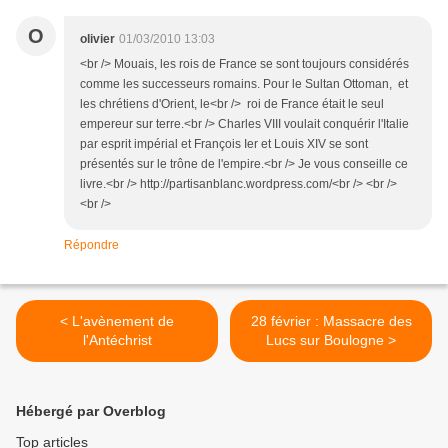
O
olivier
01/03/2010 13:03
<br /> Mouais, les rois de France se sont toujours considérés
comme les successeurs romains. Pour le Sultan Ottoman, et
les chrétiens d'Orient, le<br /> roi de France était le seul
empereur sur terre.<br /> Charles VIII voulait conquérir l'Italie
par esprit impérial et François Ier et Louis XIV se sont
présentés sur le trône de l'empire.<br /> Je vous conseille ce
livre.<br /> http://partisanblanc.wordpress.com/<br /> <br />
<br />
Répondre
< L'avènement de
28 février : Massacre des
l'Antéchrist
Lucs sur Boulogne >
Hébergé par Overblog
Top articles