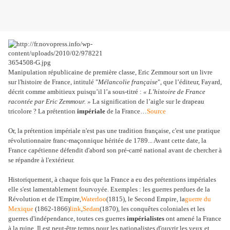
Manipulation républicaine de première classe, Eric Zemmour sort un livre
sur l'histoire de France, intitulé "
Mélancolie française
", que l’éditeur, Fayard,
décrit comme ambitieux puisqu’il l’a sous-titré :
« L’histoire de France
racontée par Eric Zemmour. »
La signification de l’aigle sur le drapeau
tricolore ? La prétention
impériale
de la France…
Source
Or, la prétention impériale n'est pas une tradition française, c'est une pratique
révolutionnaire franc-maçonnique héritée de 1789... Avant cette date, la
France capétienne défendit d'abord son pré-carré national avant de chercher à
se répandre à l'extérieur.
Historiquement, à chaque fois que la France a eu des prétentions impériales
elle s'est lamentablement fourvoyée. Exemples : les guerres perdues de la
Révolution et de l'Empire,
Waterloo
(1815), le Second Empire, la
guerre du
Mexique
(1862-1866)
link
,
Sedan
(1870), les conquêtes coloniales et les
guerres d'indépendance, toutes ces guerres
impérialistes
ont amené la France
à la ruine. Il est peut-être temps pour les nationalistes d'ouvrir les yeux et