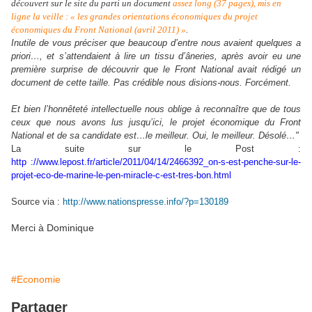
découvert sur le site du parti un document
assez long (37 pages), mis en
ligne la veille : « les grandes orientations économiques du projet
économiques du Front National (avril 2011) »
.
Inutile de vous préciser que beaucoup d’entre nous avaient quelques a
priori…, et s’attendaient à lire un tissu d’âneries, après avoir eu une
première surprise de découvrir que le Front National avait rédigé un
document de cette taille. Pas crédible nous disions-nous. Forcément.
Et bien l’honnêteté intellectuelle nous oblige à reconnaître que de tous
ceux que nous avons lus jusqu’ici, le projet économique du Front
National et de sa candidate est…le meilleur. Oui, le meilleur. Désolé…"
La suite sur le Post :
http ://www.lepost.fr/article/2011/04/14/2466392_on-s-est-penche-sur-le-
projet-eco-de-marine-le-pen-miracle-c-est-tres-bon.html
Source via :
http://www.nationspresse.info/?p=130189
Merci à Dominique
#Economie
Partager