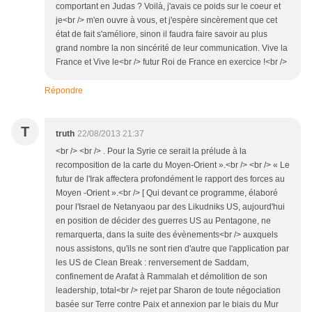
comportant en Judas ? Voilà, j'avais ce poids sur le coeur et
je<br /> m'en ouvre à vous, et j'espère sincèrement que cet
état de fait s'améliore, sinon il faudra faire savoir au plus
grand nombre la non sincérité de leur communication. Vive la
France et Vive le<br /> futur Roi de France en exercice !<br />
Répondre
T
truth
22/08/2013 21:37
<br /> <br /> . Pour la Syrie ce serait la prélude à la
recomposition de la carte du Moyen-Orient ».<br /> <br /> « Le
futur de l'Irak affectera profondément le rapport des forces au
Moyen -Orient ».<br /> [ Qui devant ce programme, élaboré
pour l'Israel de Netanyaou par des Likudniks US, aujourd'hui
en position de décider des guerres US au Pentagone, ne
remarquerta, dans la suite des évènements<br /> auxquels
nous assistons, qu'ils ne sont rien d'autre que l'application par
les US de Clean Break : renversement de Saddam,
confinement de Arafat à Rammalah et démolition de son
leadership, total<br /> rejet par Sharon de toute négociation
basée sur Terre contre Paix et annexion par le biais du Mur