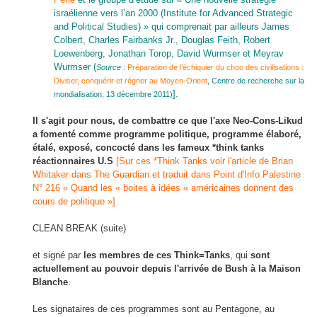
israélienne vers l’an 2000 (Institute for Advanced Strategic
and Political Studies) » qui comprenait par ailleurs James
Colbert, Charles Fairbanks Jr., Douglas Feith, Robert
Loewenberg, Jonathan Torop, David Wurmser et Meyrav
Wurmser (
Source
:
Préparation de l’échiquier du choc des civilisations :
Diviser, conquérir et régner au Moyen-Orient
, Centre de recherche sur la
].
mondialisation, 13 décembre 2011)
Il s'agit pour nous, de combattre ce que l'axe Neo-Cons-Likud
a fomenté comme programme politique, programme élaboré,
étalé, exposé, concocté dans les fameux *think tanks
réactionnaires U.S
[Sur ces *Think Tanks voir l'article de Brian
Whitaker dans The Guardian et traduit dans Point d'Info Palestine
N° 216 « Quand les « boites à idées « américaines donnent des
cours de politique »]
CLEAN BREAK (suite)
et signé par
les membres de ces Think=Tanks
, qui
sont
actuellement au pouvoir depuis l'arrivée de Bush à la Maison
Blanche
.
Les signataires de ces programmes sont au Pentagone, au