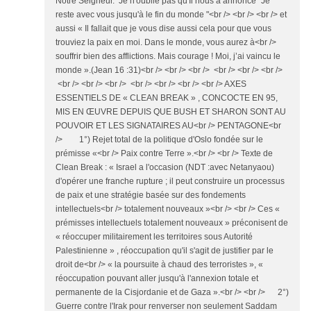
Notre Seigneur. Je n'oublie pas qu'Il nous a annoncé "Je
reste avec vous jusqu'à le fin du monde "<br /> <br /> <br /> et
aussi « Il fallait que je vous dise aussi cela pour que vous
trouviez la paix en moi. Dans le monde, vous aurez à<br />
souffrir bien des afflictions. Mais courage ! Moi, j’ai vaincu le
monde ».(Jean 16 :31)<br /> <br /> <br /> <br /> <br /> <br />
<br /> <br /> <br /> <br /> <br /> <br /> <br /> AXES
ESSENTIELS DE « CLEAN BREAK » , CONCOCTE EN 95,
MIS EN ŒUVRE DEPUIS QUE BUSH ET SHARON SONT AU
POUVOIR ET LES SIGNATAIRES AU<br /> PENTAGONE<br
/> 1°) Rejet total de la politique d'Oslo fondée sur le
prémisse «<br /> Paix contre Terre ».<br /> <br /> Texte de
Clean Break : « Israel a l'occasion (NDT :avec Netanyaou)
d'opérer une franche rupture ; il peut construire un processus
de paix et une stratégie basée sur des fondements
intellectuels<br /> totalement nouveaux »<br /> <br /> Ces «
prémisses intellectuels totalement nouveaux » préconisent de
« réoccuper militairement les territoires sous Autorité
Palestinienne » , réoccupation qu'il s'agit de justifier par le
droit de<br /> « la poursuite à chaud des terroristes », «
réoccupation pouvant aller jusqu'à l'annexion totale et
permanente de la Cisjordanie et de Gaza ».<br /> <br /> 2°)
Guerre contre l'Irak pour renverser non seulement Saddam