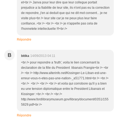
et<br /> Janva pour leur dire que leur collegue portait
prejudice a la fiabilite de leur site, ils n'ont pas eu la correction
de repondre, j'en ai deduit que qui ne dit mot consent... je ne
visite plus<br /> leur site car je ne peux plus leur faire
confiance..<br /> <br /> <br /> je n'appelle pas cela de
l'honnetete intellectuelle !!!<br />
Répondre
B
bitika
14/09/2013 04:11
<br /> pour repondre a 'truth', voila le lien concernant la
declaration de la fille du President libanais Frangie<br /> <br
/> <br /> http://www.alterinfo.net/Kissinger-Le-Liban-est-une-
erreur-vous-n-etes-pas-une-nation-_a51771.html<br /> <br />
<br /> <br /> <br /> <br /> et voila qui corrobore qu'il y a bien
eu une tension diplomatique entre le President Libanais et
Kissinger :<br /> <br /> <br />
http://www.fordlibrarymuseum.gov/library/document/0351/155
5829.pdf<br />
Répondre