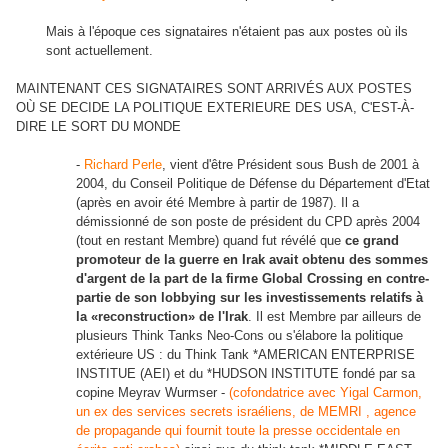
Mais à l'époque ces signataires n'étaient pas aux postes où ils
sont actuellement.
MAINTENANT CES SIGNATAIRES SONT ARRIVÉS AUX POSTES
OÙ SE DECIDE LA POLITIQUE EXTERIEURE DES USA, C'EST-À-
DIRE LE SORT DU MONDE
-
Richard Perle
, vient d'être Président sous Bush de 2001 à
2004, du Conseil Politique de Défense du Département d'Etat
(après en avoir été Membre à partir de 1987). Il a
démissionné de son poste de président du CPD après 2004
(tout en restant Membre) quand fut révélé que
ce grand
promoteur de la guerre en Irak avait obtenu des sommes
d'argent de la part de la firme Global Crossing en contre-
partie de son lobbying sur les investissements relatifs à
la «reconstruction
»
de l'Irak
. Il est Membre par ailleurs de
plusieurs Think Tanks Neo-Cons ou s'élabore la politique
extérieure US : du Think Tank *AMERICAN ENTERPRISE
INSTITUE (AEI) et du *HUDSON INSTITUTE fondé par sa
copine Meyrav Wurmser -
(cofondatrice avec Yigal Carmon,
un ex des services secrets israéliens, de MEMRI , agence
de propagande qui fournit toute la presse occidentale en