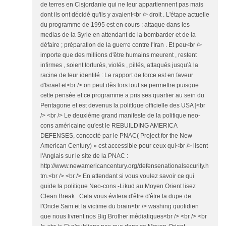
de terres en Cisjordanie qui ne leur appartiennent pas mais
dont ils ont décidé qu'ils y avaient<br /> droit . L'étape actuelle
du programme de 1995 est en cours : attaque dans les
medias de la Syrie en attendant de la bombarder et de la
défaire ; préparation de la guerre contre l'Iran . Et peu<br />
importe que des millions d'être humains meurent , restent
infirmes , soient torturés, violés , pillés, attaqués jusqu'à la
racine de leur identité : Le rapport de force est en faveur
d'Israel et<br /> on peut dès lors tout se permettre puisque
cette pensée et ce programme a pris ses quartier au sein du
Pentagone et est devenus la politIque officielle des USA ]<br
/> <br /> Le deuxième grand manifeste de la politique neo-
cons américaine qu'est le REBUILDING AMERICA
DEFENSES, concocté par le PNAC( Project for the New
American Century) » est accessible pour ceux qui<br /> lisent
l'Anglais sur le site de la PNAC :
http://www.newamericancentury.org/defensenationalsecurity.h
tm.<br /> <br /> En attendant si vous voulez savoir ce qui
guide la politique Neo-cons -Likud au Moyen Orient lisez
Clean Break . Cela vous évitera d'être d'être la dupe de
l'Oncle Sam et la victime du brain<br /> washing quotidien
que nous livrent nos Big Brother médiatiques<br /> <br /> <br