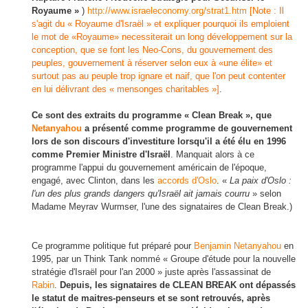
Royaume »
)
http://www.israeleconomy.org/strat1.htm
[Note : Il
s'agit du « Royaume d'Israël » et expliquer pourquoi ils emploient
le mot de «Royaume» necessiterait un long développement sur la
conception, que se font les Neo-Cons, du gouvernement des
peuples, gouvernement à réserver selon eux à «une élite» et
surtout pas au peuple trop ignare et naif, que l'on peut contenter
en lui délivrant des « mensonges charitables »]
.
Ce sont des extraits du programme « Clean Break », que
Netanyahou
a présenté comme programme de gouvernement
lors de son discours d'investiture lorsqu'il a été élu en 1996
comme Premier Ministre d'Israël
. Manquait alors à ce
programme l'appui du gouvernement américain de l'époque,
engagé, avec Clinton, dans les
accords d'Oslo
. «
La paix d'Oslo :
l'un des plus grands dangers qu'Israël ait jamais courru
» selon
Madame Meyrav Wurmser, l'une des signataires de Clean Break.)
Ce programme politique fut préparé pour
Benjamin Netanyahou
en
1995, par un Think Tank nommé « Groupe d'étude pour la nouvelle
stratégie d'Israël pour l'an 2000 » juste après l'assassinat de
Rabin
.
Depuis, les signataires de CLEAN BREAK ont dépassés
le statut de maitres-penseurs et se sont retrouvés, après