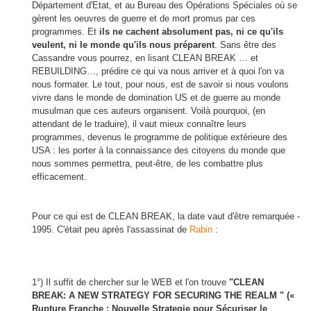
Département d'Etat, et au Bureau des Opérations Spéciales où se
gèrent les oeuvres de guerre et de mort promus par ces
programmes. Et
ils ne cachent absolument pas, ni ce qu'ils
veulent, ni le monde qu'ils nous préparent
. Sans être des
Cassandre vous pourrez, en lisant CLEAN BREAK … et
REBUILDING…, prédire ce qui va nous arriver et à quoi l'on va
nous formater. Le tout, pour nous, est de savoir si nous voulons
vivre dans le monde de domination US et de guerre au monde
musulman que ces auteurs organisent. Voilà pourquoi, (en
attendant de le traduire), il vaut mieux connaître leurs
programmes, devenus le programme de politique extérieure des
USA : les porter à la connaissance des citoyens du monde que
nous sommes permettra, peut-être, de les combattre plus
efficacement.
Pour ce qui est de CLEAN BREAK, la date vaut d'être remarquée -
1995. C'était peu après l'assassinat de
Rabin
:
1°) Il suffit de chercher sur le WEB et l'on trouve
"CLEAN
BREAK: A NEW STRATEGY FOR SECURING THE REALM " («
Rupture Franche : Nouvelle Strategie pour Sécuriser le