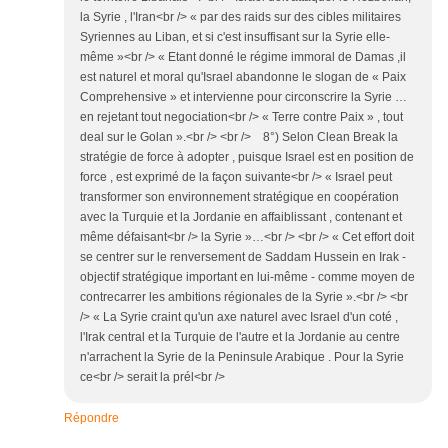
la Syrie , l'Iran<br /> « par des raids sur des cibles militaires
Syriennes au Liban, et si c'est insuffisant sur la Syrie elle-
même »<br /> « Etant donné le régime immoral de Damas ,il
est naturel et moral qu'Israel abandonne le slogan de « Paix
Comprehensive » et intervienne pour circonscrire la Syrie …
en rejetant tout negociation<br /> « Terre contre Paix » , tout
deal sur le Golan ».<br /> <br /> 8°) Selon Clean Break la
stratégie de force à adopter , puisque Israel est en position de
force , est exprimé de la façon suivante<br /> « Israel peut
transformer son environnement stratégique en coopération
avec la Turquie et la Jordanie en affaiblissant , contenant et
même défaisant<br /> la Syrie »…<br /> <br /> « Cet effort doit
se centrer sur le renversement de Saddam Hussein en Irak -
objectif stratégique important en lui-même - comme moyen de
contrecarrer les ambitions régionales de la Syrie ».<br /> <br
/> « La Syrie craint qu'un axe naturel avec Israel d'un coté ,
l'Irak central et la Turquie de l'autre et la Jordanie au centre
n'arrachent la Syrie de la Peninsule Arabique . Pour la Syrie
ce<br /> serait la prél<br />
Répondre