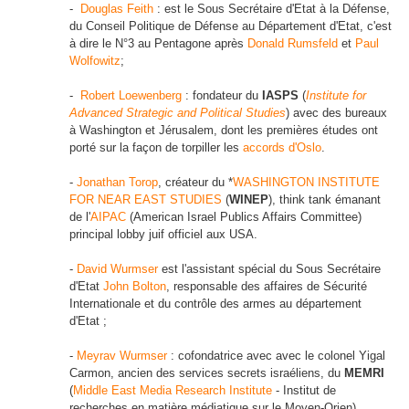
-
Douglas Feith
: est le Sous Secrétaire d'Etat à la Défense,
du Conseil Politique de Défense au Département d'Etat, c'est
à dire le N°3 au Pentagone après
Donald Rumsfeld
et
Paul
Wolfowitz
;
-
Robert Loewenberg
: fondateur du
IASPS
(
Institute for
Advanced Strategic and Political Studies
) avec des bureaux
à Washington et Jérusalem, dont les premières études ont
porté sur la façon de torpiller les
accords d'Oslo
.
-
Jonathan Torop
, créateur du *
WASHINGTON INSTITUTE
FOR NEAR EAST STUDIES
(
WINEP
), think tank émanant
de l'
AIPAC
(American Israel Publics Affairs Committee)
principal lobby juif officiel aux USA.
-
David Wurmser
est l'assistant spécial du Sous Secrétaire
d'Etat
John Bolton
, responsable des affaires de Sécurité
Internationale et du contrôle des armes au département
d'Etat ;
-
Meyrav Wurmser
: cofondatrice avec avec le colonel Yigal
Carmon, ancien des services secrets israéliens, du
MEMRI
(
Middle East Media Research Institute
- Institut de
recherches en matière médiatique sur le Moyen-Orien).