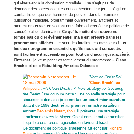
qui viseraient à la domination mondiale. Il ne s'agit pas de
dénoncer des forces occultes qui cacheraient leur jeu. Il s'agit de
combattre ce que des hommes de pouvoir, dans la première
puissance mondiale, programment ouvertement, affichent et
mettent en œuvre, en voulant nous faire adhérer à leur politique de
conquête et de domination.
Ce qu'ils mettent en œuvre ne
tombe pas du ciel évènementiel mais est préparé dans les
programmes affichés
- ce sont des intellos ces messieurs ! -
et
les deux programme essentiels qu'ils nous ont concoctés
sont facilement accessibles pour tout un chacun qui a accès à
l'internet
- je veux parler essentiellement du programme
« Clean
Break »
et de
« Rebuilding America Defense »
.
[
Note de Christ-Roi
.
"
Clean Break
" sur
Wikipedia
: «
A Clean Break : A New Strategy for Securing
the Realm
(une coupure nette : Une nouvelle stratégie pour
sécuriser le domaine )»
constitue un court mémorandum
datant de 1996 destiné au premier ministre israélien
entrant
Benjamin Netanyahou
. Il présente une stratégie
israélienne envers le Moyen-Orient dans le but de modifier
l’équilibre des forces régionales en faveur d’Israël.
Ce document de politique israélienne fut écrit par
Richard
Perle
et le groupe d’étude sur « Une nouvelle stratégie