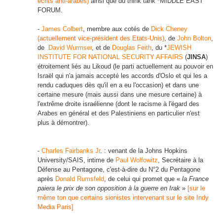
écrits anti-arabes)
ainsi que du think tank *MIDDLE EAST
FORUM.
-
James Colbert
, membre aux cotés de
Dick Cheney
(actuellement vice-président des Etats-Unis)
, de
John Bolton
,
de
David Wurmser
, et de
Douglas Feith
, du *
JEWISH
INSTITUTE FOR NATIONAL SECURITY AFFAIRS
(
JINSA
)
étroitement liés au Likoud (le parti actuellement au pouvoir en
Israël qui n'a jamais accepté les accords d'Oslo et qui les a
rendu caduques dès qu'il en a eu l'occasion) et dans une
certaine mesure (mais aussi dans une mesure certaine) à
l'extrême droite israélienne (dont le racisme à l'égard des
Arabes en général et des Palestiniens en particulier n'est
plus à démontrer).
-
Charles Fairbanks Jr
.
: venant de la Johns Hopkins
University/SAIS, intime de
Paul Wolfowitz
, Secrétaire à la
Défense au Pentagone, c'est-à-dire du N°2 du Pentagone
après
Donald Rumsfeld
, de celui qui promet que «
la France
paiera le prix de son opposition à la guerre en Irak
»
[sur le
même ton que certains sionistes intervenant sur le site Indy
Media Paris]