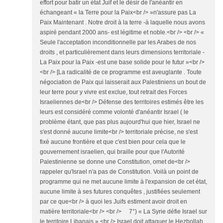
effort pour batir un état Juif et le désir de l'anéantir en
échangeant « la Terre pour la Paix<br /> »n'assure pas La
Paix Maintenant . Notre droit à la terre -à laquelle nous avons
aspiré pendant 2000 ans- est légitime et noble.<br /> <br /> «
Seule l'acceptation inconditionnelle par les Arabes de nos
droits , et particulièrement dans leurs dimensions territoriale -
La Paix pour la Paix -est une base solide pour le futur »<br />
<br /> [La radicalité de ce programme est aveuglante . Toute
négociation de Paix qui laisserait aux Palestiniens un bout de
leur terre pour y vivre est exclue, tout retrait des Forces
Israeliennes de<br /> Défense des territoires estimés être les
leurs est considéré comme volonté d'anéantir Israel ( le
problème étant, que pas plus aujourd'hui que hier, Israel ne
s'est donné aucune limite<br /> territoriale précise, ne s'est
fixé aucune frontière et que c'est bien pour cela que le
gouvernement israelien, qui braille pour que l'Autorité
Palestinienne se donne une Constitution, omet de<br />
rappeler qu'Israel n'a pas de Constitution. Voilà un point de
programme qui ne met aucune limite à l'expansion de cet état,
aucune limite à ses futures conquêtes , justifiées seulement
par ce que<br /> à quoi les Juifs estiment avoir droit en
matière territoriale<br /> <br /> 7°) « La Syrie défie Israel sur
le territoire Libanais ».<br /> Israel doit attaquer le Hezbollah,