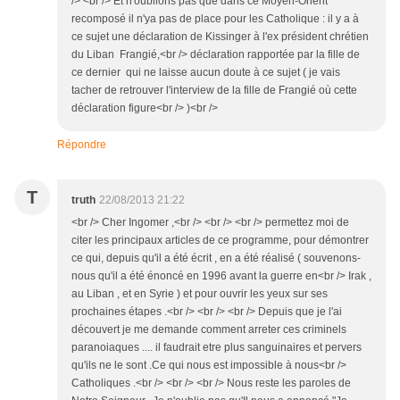
/> <br /> Et n'oublions pas que dans ce Moyen-Orient
recomposé il n'ya pas de place pour les Catholique : il y a à
ce sujet une déclaration de Kissinger à l'ex président chrétien
du Liban Frangié,<br /> déclaration rapportée par la fille de
ce dernier qui ne laisse aucun doute à ce sujet ( je vais
tacher de retrouver l'interview de la fille de Frangié où cette
déclaration figure<br /> )<br />
Répondre
T
truth
22/08/2013 21:22
<br /> Cher Ingomer ,<br /> <br /> <br /> permettez moi de
citer les principaux articles de ce programme, pour démontrer
ce qui, depuis qu'il a été écrit , en a été réalisé ( souvenons-
nous qu'il a été énoncé en 1996 avant la guerre en<br /> Irak ,
au Liban , et en Syrie ) et pour ouvrir les yeux sur ses
prochaines étapes .<br /> <br /> <br /> Depuis que je l'ai
découvert je me demande comment arreter ces criminels
paranoiaques .... il faudrait etre plus sanguinaires et pervers
qu'ils ne le sont .Ce qui nous est impossible à nous<br />
Catholiques .<br /> <br /> <br /> Nous reste les paroles de