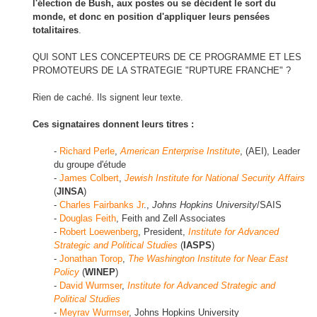
l'élection de Bush, aux postes ou se décident le sort du
monde, et donc en position d'appliquer leurs pensées
totalitaires
.
QUI SONT LES CONCEPTEURS DE CE PROGRAMME ET LES
PROMOTEURS DE LA STRATEGIE "RUPTURE FRANCHE" ?
Rien de caché. Ils signent leur texte.
Ces signataires donnent leurs titres :
-
Richard Perle
,
American Enterprise Institute
, (AEI), Leader
du groupe d'étude
-
James Colbert
,
Jewish Institute for National Security Affairs
(
JINSA
)
-
Charles Fairbanks Jr
.,
Johns Hopkins University
/SAIS
-
Douglas Feith
, Feith and Zell Associates
-
Robert Loewenberg
, President,
Institute for Advanced
Strategic and Political Studies
(
IASPS
)
-
Jonathan Torop
,
The Washington Institute for Near East
Policy
(
WINEP
)
-
David Wurmser
,
Institute for Advanced Strategic and
Political Studies
-
Meyrav Wurmser
, Johns Hopkins University