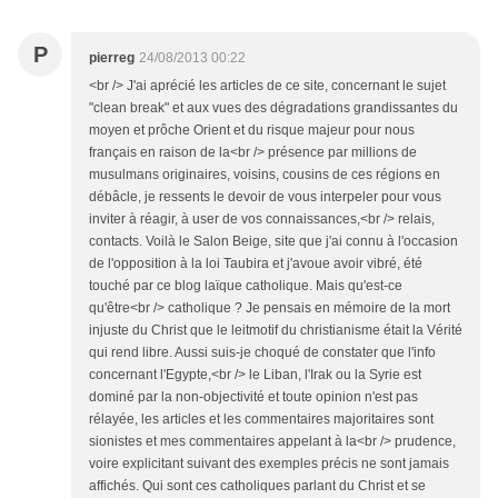
P
pierreg
24/08/2013 00:22
<br /> J'ai aprécié les articles de ce site, concernant le sujet
"clean break" et aux vues des dégradations grandissantes du
moyen et prôche Orient et du risque majeur pour nous
français en raison de la<br /> présence par millions de
musulmans originaires, voisins, cousins de ces régions en
débâcle, je ressents le devoir de vous interpeler pour vous
inviter à réagir, à user de vos connaissances,<br /> relais,
contacts. Voilà le Salon Beige, site que j'ai connu à l'occasion
de l'opposition à la loi Taubira et j'avoue avoir vibré, été
touché par ce blog laïque catholique. Mais qu'est-ce
qu'être<br /> catholique ? Je pensais en mémoire de la mort
injuste du Christ que le leitmotif du christianisme était la Vérité
qui rend libre. Aussi suis-je choqué de constater que l'info
concernant l'Egypte,<br /> le Liban, l'Irak ou la Syrie est
dominé par la non-objectivité et toute opinion n'est pas
rélayée, les articles et les commentaires majoritaires sont
sionistes et mes commentaires appelant à la<br /> prudence,
voire explicitant suivant des exemples précis ne sont jamais
affichés. Qui sont ces catholiques parlant du Christ et se