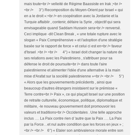
mais toute<br /> velleité de Régime Baassiste en Irak ;<br />
<br /> 3°) Recomposition du Moyen-Orient par Israel « qui
en a le droit »:<br /> en coopération avec la Jordanie et la
Turquie affaiblir , contenir, défaire la Syrie , objectif qui sera
envisageable quand Saddam Hussein sera<br /> renversé.
Ceci implique -dit Clean Break , « une totale rupture avec le
slogan « Paix Compréhensive » et l'adoption d'une stratégie
basée sur le rapport de force » et celui ci est en<br /> faveur
d'Israel .<br /> <br /> 4°) « Israel doit changer la nature de
ses relations avec les Palestiniens , s'attribuer pour sa
défense le droit de poursuite<br /> dans toute l'aire
palestinienne et alimenter l'idée d'une alternative à la main
mise d'Arafat sur la société palestinienne »<br /> <br /> 5°)
« Alors que les gouvernements précédents , ainsi que
beaucoup d'autres étrangers insistaient sur le prémisse «
Terre contre<br /> Paix », ce qui plaçait Israel sur une position
de retraite culturelle, économique, politique, diplomatique et
militaire, -le nouveau gouvernement doit promouvoir les
valeurs et traditions<br /> Occidentales . Une telle approche
inclus …. La Paix contre rien d 'autre que la Paix …. La Paix
par la Force…et nul autre condition que les forces en jeux » ;
<br /> <br /> 6°) « Etaler son ambivalence morale entre son