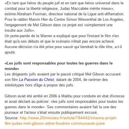
«En tant que héros du peuple juif et en tant que héros universel dans le
combat pour la liberté religieuse, Judas Maccabée mérite mieux»,
estime Abraham Foxman, directeur national de la Ligue anti-diffamation.
Pour le rabbin Marvin Hier du Centre Simon Wiesenthal de Los Angeles,
l'engagement de Mel Gibson dans ce projet est «simplement une
insulte aux Juifs».
Un porte-parole de la Warner a expliqué que pour l'instant le film n'en
était qu'à ses débuts et que le scénario n'était pas encore achevé.
Aucune décision n'a été prise pour savoir qui tiendrait le rôle titre, a-t-il
ajouté.
«Les juifs sont responsables pour toutes les guerres dans le
monde»
Les dirigeants juifs avaient par le passé critiqué Mel Gibson accusant
son film
La Passion du Christ
, datant de 2004, de ranimer des
stéréotypes hors d'âge à propos des juifs.
Gibson avait été arrêté en 2006 à Malibu pour conduite en état d'ivresse
et avait déclaré au policier: «les juifs sont responsables pour toutes les
guerres dans le monde». Ses commentaires avaient fait la une des
journaux et l'acteur s'était ensuite publiquement excusé.
Source:
http://www.20minutes.fr/article/784442/cinema-projet-
film-judas-mel-gibson-attire-foudres-communaute-juive