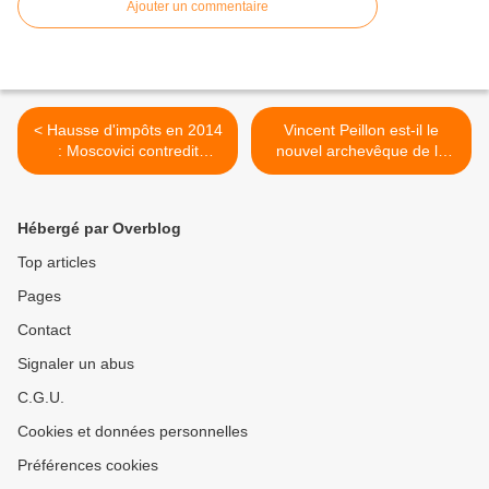
Ajouter un commentaire
< Hausse d'impôts en 2014
Vincent Peillon est-il le
: Moscovici contredit
nouvel archevêque de la
Hollande
religion du genre ? >
Hébergé par Overblog
Top articles
Pages
Contact
Signaler un abus
C.G.U.
Cookies et données personnelles
Préférences cookies