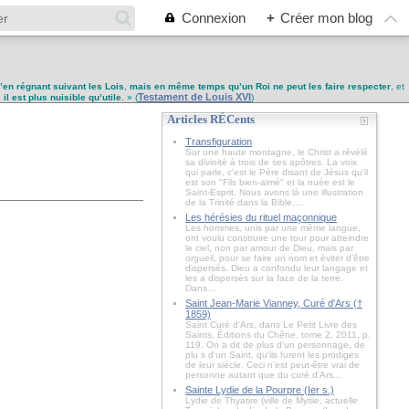
Connexion
+
Créer mon blog
u’en régnant suivant les Lois
,
mais en même temps qu’un Roi ne peut les faire respecter
, et
Testament de Louis XVI
,
il est plus nuisible qu’utile
. » (
)
Articles RÉCents
Transfiguration
Sur une haute montagne, le Christ a révélé
sa divinité à trois de ses apôtres. La voix
qui parle, c'est le Père disant de Jésus qu'il
est son "Fils bien-aimé" et la nuée est le
Saint-Esprit. Nous avons là une illustration
de la Trinité dans la Bible....
Les hérésies du rituel maçonnique
Les hommes, unis par une même langue,
ont voulu construire une tour pour atteindre
le ciel, non par amour de Dieu, mais par
orgueil, pour se faire un nom et éviter d’être
dispersés. Dieu a confondu leur langage et
les a dispersés sur la face de la terre.
Dans...
Saint Jean-Marie Vianney, Curé d'Ars (†
1859)
Saint Curé d'Ars, dans Le Petit Livre des
Saints, Éditions du Chêne, tome 2, 2011, p.
119. On a dit de plus d'un personnage, de
plu s d'un Saint, qu'ils furent les prodiges
de leur siècle. Ceci n'est peut-être vrai de
personne autant que du curé d'Ars...
Sainte Lydie de la Pourpre (Ier s.)
Lydie de Thyatire (ville de Mysie, actuelle