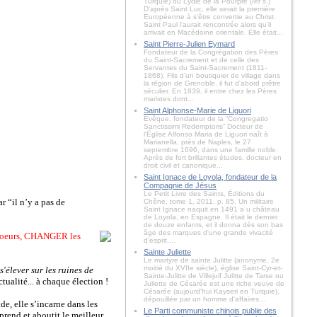
Turquie) ou Lydie de la Pourpre (Ier s.)
D'après Saint Luc, elle serait la première
Européenne à s'être convertie au Christ.
Saint Paul l'aurait rencontrée alors qu'il
arrivait en Macédoine orientale. Elle était...
Saint Pierre-Julien Eymard
Fondateur de la Congrégation des Pères
du Saint-Sacrement et de celle des
Servantes du Saint-Sacrement (1811-
1868). Fils d'un boutiquier de village dans
la région de Grenoble, il fut d'abord prêtre
séculier. En 1839, il entre chez les Pères
maristes dont...
Saint Alphonse-Marie de Liguori
Évêque, fondateur de la “Congregatio
Sanctissimi Redemptoris” Docteur de
l'Église Alfonso Maria de Liguori naît à
Marianella, près de Naples, le 27
septembre 1696, dans une famille noble.
Après de fort brillantes études, docteur en
droit civil et canonique...
Saint Ignace de Loyola, fondateur de la
Compagnie de Jésus
Le Petit Livre des Saints, Éditions du
 “il n’y a pas de
Chêne, tome 1, 2011, p. 85. Un militaire
Saint Ignace naquit en 1491 a u château
de Loyola, en Espagne. Il était le dernier
de douze enfants, et il donna dès son bas
âge des marques d'une grande vivacité
oeurs, CHANGER les
d'esprit....
Sainte Juliette
Le martyre de sainte Julitte (anonyme, 2e
moitié du XVIIe siècle), église Saint-Cyr-et-
élever sur les ruines de
Sainte-Julitte de Villejuif Julitte de Tarse ou
tualité... à chaque élection !
Juliette de Césarée est une riche veuve de
Césarée (aujourd'hui Kayseri en Turquie),
dépouillée par un homme d'affaires...
de, elle s’incarne dans les
Le Parti communiste chinois publie des
eprend et aboutit le meilleur