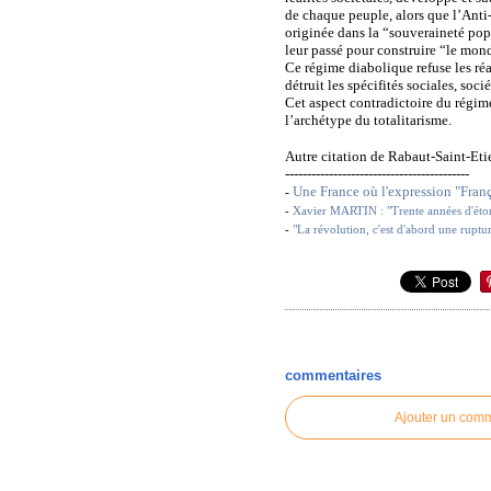
de chaque peuple, alors que l’Anti-
originée dans la “souveraineté popu
leur passé pour construire “le mon
Ce régime diabolique refuse les réa
détruit les spécifités sociales, soc
Cet aspect contradictoire du régime
l’archétype du totalitarisme.
Autre citation de Rabaut-Saint-Etie
------------------------------------------
Une France où l'expression "Fran
-
-
Xavier MARTIN : "Trente années d'ét
-
"La révolution, c'est d'abord une ruptu
commentaires
Ajouter un com