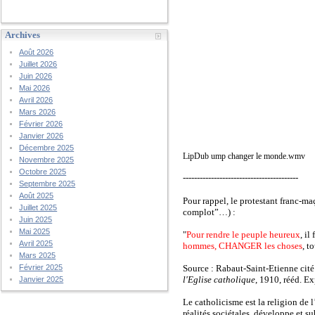
Archives
Août 2026
Juillet 2026
Juin 2026
Mai 2026
Avril 2026
Mars 2026
Février 2026
Janvier 2026
Décembre 2025
LipDub ump changer le monde.wmv
Novembre 2025
Octobre 2025
-----------------------------------------
Septembre 2025
Août 2025
Pour rappel, le protestant franc-m
Juillet 2025
complot”…) :
Juin 2025
Mai 2025
"
Pour rendre le peuple heureux
, i
Avril 2025
hommes, CHANGER les choses
, t
Mars 2025
Source : Rabaut-Saint-Etienne cité
Février 2025
l'Eglise catholique
, 1910, rééd. Ex
Janvier 2025
Le catholicisme est la religion de l
réalités sociétales, développe et s