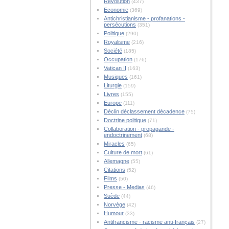
Révolution
(437)
Economie
(369)
Antichristianisme - profanations -
persécutions
(351)
Politique
(290)
Royalisme
(216)
Société
(185)
Occupation
(176)
Vatican II
(163)
Musiques
(161)
Liturgie
(159)
Livres
(155)
Europe
(111)
Déclin déclassement décadence
(75)
Doctrine politique
(71)
Collaboration - propagande -
endoctrinement
(68)
Miracles
(65)
Culture de mort
(61)
Allemagne
(55)
Citations
(52)
Films
(50)
Presse - Medias
(46)
Suède
(44)
Norvège
(42)
Humour
(33)
Antifrancisme - racisme anti-français
(27)