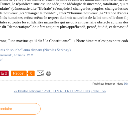
France, le républicanisme est une idée, une idéologie désincarnée, totalitaire, qui t
laire” (démocratie dite “libérale”) s’emploie à changer les peuples, changer les soci
de nouveau”, ici "changer le monde".., créer “l’homme nouveau”, la “France d’après”,
lités humaines, refuse même le respect du droit naturel et de la loi naturelle dont i
iétales et toutes les solidarités naturelles qui ne doivent pas faire obstacle au plan d
 dit “démocratique” doit être toujours plus appréhendé, pensé, étudié, et démasqué 
nne, "une maxime qu’il dit à la Constituante" : « Notre histoire n’est pas notre code
çais de souche" aura disparu (Nicolas Sarkozy)
onnement", Editions DMM
re"
Repost
0
Publié par Ingomer
-
dans
Dém
<< Identité nationale : Pont...
LES ALTER EUROPEENS, Cette... >>
mentaire