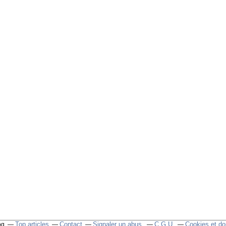
Top articles
Contact
Signaler un abus
C.G.U.
Cookies et do
og