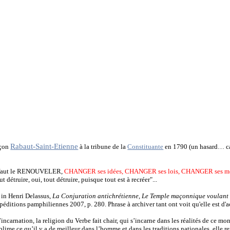
Rabaut-Saint-Etienne
açon
à la tribune de la
Constituante
en 1790 (un hasard… car
l faut le RENOUVELER,
CHANGER ses idées, CHANGER ses lois, CHANGER ses m
out détruire, oui, tout détruire, puisque tout est à recréer"...
 in Henri Delassus,
La Conjuration antichrétienne, Le Temple maçonnique voulant s'
péditions pamphiliennes 2007, p. 280. Phrase à archiver tant ont voit qu'elle est d'ac
’incarnation, la religion du Verbe fait chair, qui s’incarne dans les réalités de ce mon
ublime ce qu’il y a de meilleur dans l’homme et dans les traditions nationales, elle r