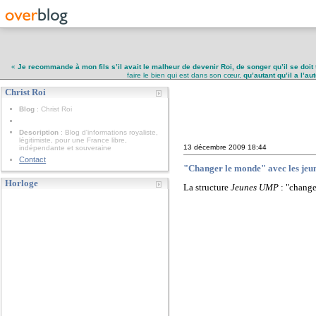
«
Je recommande à mon fils s’il avait le malheur de devenir Roi, de songer qu’il se doit 
faire le bien qui est dans son cœur,
qu’autant qu’il a l’a
Christ Roi
Christ Roi
Blog
: Christ Roi
Description
: Blog d'informations royaliste,
légitimiste, pour une France libre,
13 décembre 2009
18:44
indépendante et souveraine
Contact
"Changer le monde" avec les je
Horloge
La structure
Jeunes UMP
: "change