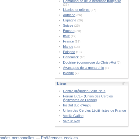
Communauté de la pérennité française
(27)
Litanies et prières
(27)
Autriche
(26)
Espagne
(26)
Suisse
(25)
Ecosse
(20)
Italie
(19)
France
(18)
Irlande
(14)
Pologne
(13)
Danemark
(10)
Doctrine économique du Christ-Roi
(9)
Avantages de la monarchie
(8)
Islande
(7)
Liens
Centre grégorien Saint Pie X
Forum UCLF (Union des Cercles
légitimistes de France)
Institut duc d'Anjou
Union des Cercles Légitimistes de France
Vexilla Galliae
Vive le Roy
nnées personnelles
Préférences cookies