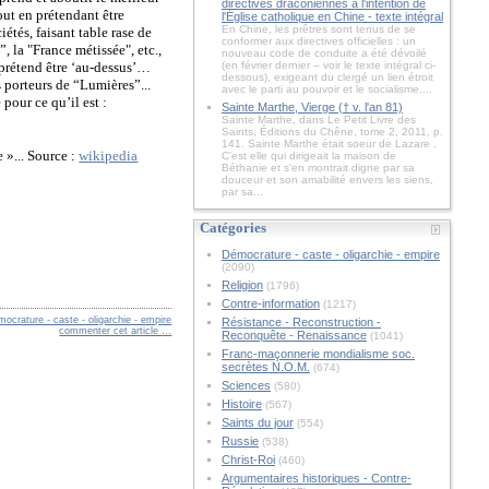
directives draconiennes à l'intention de
out en prétendant être
l'Église catholique en Chine - texte intégral
En Chine, les prêtres sont tenus de se
étés, faisant table rase de
conformer aux directives officielles : un
 la "France métissée", etc.,
nouveau code de conduite a été dévoilé
l prétend être ‘au-dessus’…
(en février dernier – voir le texte intégral ci-
dessous), exigeant du clergé un lien étroit
es porteurs de “Lumières”...
avec le parti au pouvoir et le socialisme....
pour ce qu’il est :
Sainte Marthe, Vierge († v. l'an 81)
Sainte Marthe, dans Le Petit Livre des
Saints, Éditions du Chêne, tome 2, 2011, p.
141. Sainte Marthe était soeur de Lazare .
 »... Source :
wikipedia
C'est elle qui dirigeait la maison de
Béthanie et s'en montrait digne par sa
douceur et son amabilité envers les siens,
par sa...
Catégories
Démocrature - caste - oligarchie - empire
(2090)
Religion
(1796)
Contre-information
(1217)
ocrature - caste - oligarchie - empire
Résistance - Reconstruction -
commenter cet article
…
Reconquête - Renaissance
(1041)
Franc-maçonnerie mondialisme soc.
secrètes N.O.M.
(674)
Sciences
(580)
Histoire
(567)
Saints du jour
(554)
Russie
(538)
Christ-Roi
(460)
Argumentaires historiques - Contre-