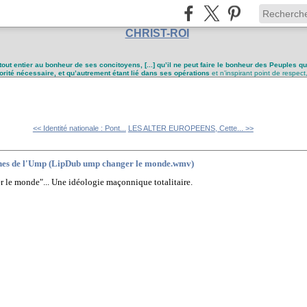
CHRIST-ROI
tout entier au bonheur de ses concitoyens, [...] qu’il ne peut faire le bonheur des Peuples q
utorité nécessaire, et qu’autrement étant lié dans ses opérations
et n’inspirant point de respect
<< Identité nationale : Pont...
LES ALTER EUROPEENS, Cette... >>
unes de l'Ump (LipDub ump changer le monde.wmv)
r le monde"... Une idéologie maçonnique totalitaire.