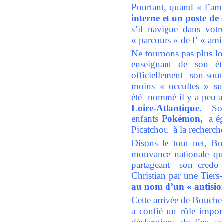
Pourtant, quand « l’am
interne et
un poste de
s’il navigue dans vo
« parcours » de l’ « ami
Ne tournons pas plus l
enseignant de son é
officiellement son sout
moins « occultes » s
été nommé il y a peu a
Loire-Atlantique
. So
enfants
Pokémon,
a ég
Picatchou à la recherc
Disons le tout net, Bo
mouvance nationale que
partageant son credo «
Christian par une Tie
au nom d’un « antisio
Cette arrivée de Bouch
a confié un rôle impor
déclarations de l’ex 