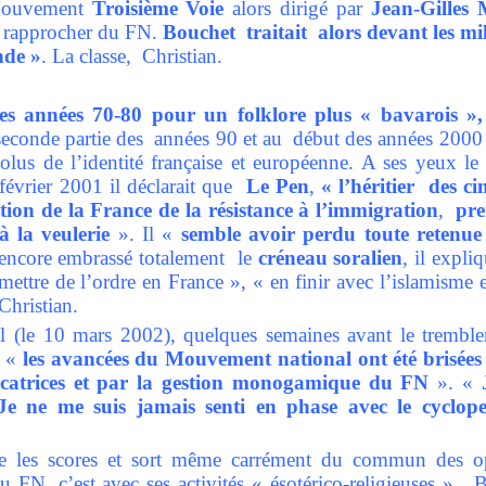
 Mouvement
Troisième Voie
alors dirigé par
Jean-Gilles 
e rapprocher du FN.
Bouchet traitait alors devant les mi
nde »
. La classe, Christian.
des années 70-80 pour un folklore plus « bavarois »,
 seconde partie des années 90 et au début des années 2000 p
solus de l’identité française et européenne. A ses yeux l
février 2001 il déclarait que
Le Pen
,
« l’héritier des 
ation de la France de la résistance à l’immigration
,
pre
 à la veulerie
». Il «
semble avoir perdu toute retenue
s encore embrassé totalement le
créneau soralien
, il expliq
ettre de l’ordre en France », « en finir avec l’islamisme et
Christian.
l (le 10 mars 2002), quelques semaines avant le trembl
: «
les avancées du Mouvement national ont été brisée
vocatrices et par la gestion monogamique du FN
». «
e ne me suis jamais senti en phase avec le
cyclop
 les scores et sort même carrément du commun des op
 FN, c’est avec ses activités « ésotérico-religieuses ». 