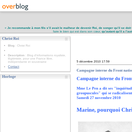
«
Je recommande à mon fils s’il avait le malheur de devenir Roi, de songer qu’il se doit 
faire le bien qui est dans son cœur,
qu’autant qu’il a l’a
Christ Roi
Christ Roi
Blog
: Christ Roi
Description
: Blog d'informations royaliste,
légitimiste, pour une France libre,
5 décembre 2010
17:59
indépendante et souveraine
Contact
Campagne interne du Front natio
Horloge
Campagne interne du Front n
Mme Le Pen a dit ses "inquiétude
groupuscules" qui se radicalisen
Samedi 27 novembre 2010
Marine, pourquoi Chri