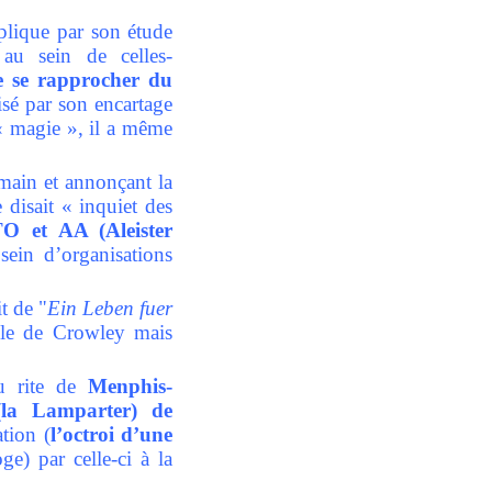
xplique par son étude
au sein de celles-
de se rapprocher du
isé par son encartage
 « magie », il a même
 main et annonçant la
 disait « inquiet des
O et AA (Aleister
ein d’organisations
t de "
Ein Leben fuer
le de Crowley mais
au rite de
Menphis-
(la Lamparter) de
ation (
l’octroi d’une
e) par celle-ci à la