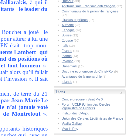
Malliarakis,
à qui il
Humour
(33)
Antifrancisme - racisme anti-français
(27)
litants le leader du
Communauté de la pérennité française
(27)
Litanies et prières
(27)
Autriche
(26)
Espagne
(26)
Bouchet a joué le
Suisse
(25)
our attirer à lui une
Ecosse
(20)
e FN était trop mou.
Italie
(19)
ciments Lambert qui
France
(18)
Irlande
(14)
nd des positions où
Pologne
(13)
 et tout honneur »
Danemark
(10)
uait alors qu’il fallait
Doctrine économique du Christ-Roi
(9)
Avantages de la monarchie
(8)
 l’invasion ». Il sait
Islande
(7)
Liens
ement de terre du 21
s par Jean-Marie Le
Centre grégorien Saint Pie X
Forum UCLF (Union des Cercles
Je n’ai jamais voté
légitimistes de France)
e de Montretout
».
Institut duc d'Anjou
Union des Cercles Légitimistes de France
Vexilla Galliae
posants historiques
Vive le Roy
Bouchet qui, avec un