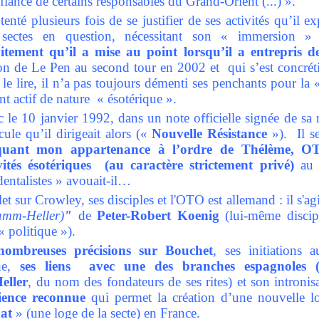
iance de certains responsables du Grand-Orient (...) ».
nté plusieurs fois de se justifier de ses activités qu’il e
 sectes en question, nécessitant son « immersion » 
tement qu’il a mise au point lorsqu’il a entrepris 
ion de Le Pen au second tour en 2002 et qui s’est concrét
e lire, il n’a pas toujours démenti ses penchants pour la
 actif de nature « ésotérique ».
anc le 10 janvier 1992, dans un note officielle signée de sa
ule qu’il dirigeait alors («
Nouvelle Résistance
»). Il se
iquant mon appartenance à l’ordre de Thélème, OT
vités ésotériques (au caractère strictement privé)
au s
identalistes » avouait-il…
t sur Crowley, ses disciples et l'OTO est allemand : il s'agi
umm-Heller)
"
de
Peter-Robert Koenig
(lui-même discip
 politique »).
nombreuses précisions sur Bouchet
, ses initiations 
ne,
ses liens avec une des branches espagnoles 
ller
, du nom des fondateurs de ses rites) et son intronis
ience reconnue
qui permet la création d’une nouvelle log
at
» (une loge de la secte) en France.