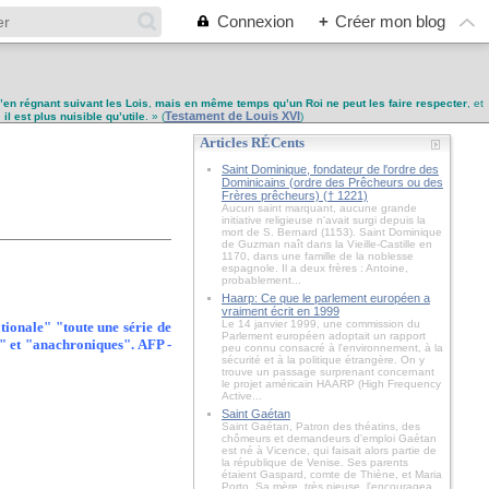
Connexion
+
Créer mon blog
u’en régnant suivant les Lois
,
mais en même temps qu’un Roi ne peut les faire respecter
, et
Testament de Louis XVI
,
il est plus nuisible qu’utile
. » (
)
Articles RÉCents
Saint Dominique, fondateur de l'ordre des
Dominicains (ordre des Prêcheurs ou des
Frères prêcheurs) († 1221)
Aucun saint marquant, aucune grande
initiative religieuse n'avait surgi depuis la
mort de S. Bernard (1153). Saint Dominique
de Guzman naît dans la Vieille-Castille en
1170, dans une famille de la noblesse
espagnole. Il a deux frères : Antoine,
probablement...
Haarp: Ce que le parlement européen a
vraiment écrit en 1999
Le 14 janvier 1999, une commission du
tionale" "toute une série de
Parlement européen adoptait un rapport
x" et "anachroniques". AFP -
peu connu consacré à l'environnement, à la
sécurité et à la politique étrangère. On y
trouve un passage surprenant concernant
le projet américain HAARP (High Frequency
Active...
Saint Gaétan
Saint Gaétan, Patron des théatins, des
chômeurs et demandeurs d'emploi Gaétan
est né à Vicence, qui faisait alors partie de
la république de Venise. Ses parents
étaient Gaspard, comte de Thiène, et Maria
Porto. Sa mère, très pieuse, l'encouragea