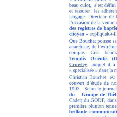
beau culot, s’est défin
et rassurer les adhére
langage. Directeur de
l’occasion de la venue
des registres de bapt
citoyen
» expliquait-t-i
Que Bouchet pousse sa
anarchiste, de l’extrêm
compte. Cela tien
Templis Orientis (
Crowley
-auquel il a
« spécialisée » dans la
Christian Bouchet est
couvert d’étude de no
1993. Selon le journal
du Groupe de Thèbe
Cadet) du GODF, dans l
première réunion tenu
brillante communicat