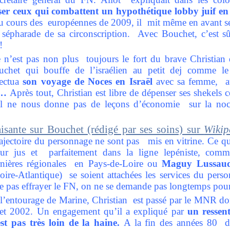
ser ceux qui combattent un hypothétique lobby juif en 
u cours des européennes de 2009, il mit même en avant ses
t sépharade de sa circonscription. Avec Bouchet, c’est sû
!
 n’est pas non plus toujours le fort du brave Christian
ouchet qui bouffe de l’israélien au petit dej comme l
fectua
son voyage de Noces en Israël
avec sa femme, au
b…
Après tout, Christian est libre de dépenser ses shekels
l ne nous donne pas de leçons d’économie sur la noc
isante sur Bouchet (rédigé par ses soins) sur
Wikip
trajectoire du personnage ne sont pas mis en vitrine. Ce q
pur jus et parfaitement dans la ligne lepéniste, co
rnières régionales en Pays-de-Loire ou
Maguy Lussau
ire-Atlantique) se soient attachées les services du pers
e pas effrayer le FN, on ne se demande pas longtemps pou
s l’entourage de Marine, Christian est passé par le MNR dont
 et 2002. Un engagement qu’il a expliqué par
un ressen
t pas très loin de la haine.
A la fin des années 80 d