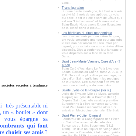
dans...
Transfiguration
Sur une haute montagne, le Christ a révélé
sa divinité à trois de ses apôtres. La voix
qui parle, c'est le Père disant de Jésus qu'il
est son "Fils bien-aimé" et la nuée est le
Saint-Esprit. Nous avons là une illustration
de la Trinité dans la Bible....
Les hérésies du rituel maçonnique
Les hommes, unis par une même langue,
ont voulu construire une tour pour atteindre
le ciel, non par amour de Dieu, mais par
orgueil, pour se faire un nom et éviter d’être
dispersés. Dieu a confondu leur langage et
les a dispersés sur la face de la terre.
Dans...
Saint Jean-Marie Vianney, Curé d'Ars (†
1859)
Saint Curé d'Ars, dans Le Petit Livre des
Saints, Éditions du Chêne, tome 2, 2011, p.
119. On a dit de plus d'un personnage, de
plu s d'un Saint, qu'ils furent les prodiges
de leur siècle. Ceci n'est peut-être vrai de
sociétés secrètes à tendance
personne autant que du curé d'Ars...
Sainte Lydie de la Pourpre (Ier s.)
Lydie de Thyatire (ville de Mysie, actuelle
Turquie) ou Lydie de la Pourpre (Ier s.)
D'après Saint Luc, elle serait la première
Européenne à s'être convertie au Christ.
 très présentable ni
Saint Paul l'aurait rencontrée alors qu'il
arrivait en Macédoine orientale. Elle était...
s, un « boulet » dont
Saint Pierre-Julien Eymard
e vous épargne sa
Fondateur de la Congrégation des Pères
du Saint-Sacrement et de celle des
combrants qui font
Servantes du Saint-Sacrement (1811-
1868). Fils d'un boutiquier de village dans
rs choisir ses amis
?
la région de Grenoble, il fut d'abord prêtre
séculier. En 1839, il entre chez les Pères