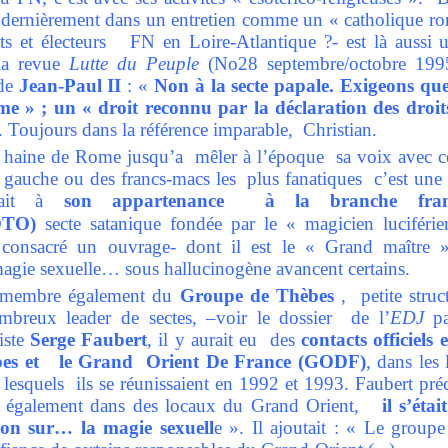
i dernièrement dans un entretien comme un « catholique ro
nts et électeurs FN en Loire-Atlantique ?- est là aussi
 la revue
Lutte du Peuple
(No28 septembre/octobre 1995) 
 de
Jean-Paul II
: «
Non à la secte papale. Exigeons que
ême » ; un « droit reconnu par la déclaration des droi
l. Toujours dans la référence imparable, Christian.
 haine de Rome jusqu’a mêler à l’époque sa voix avec c
e gauche ou des francs-macs les plus fanatiques c’est une
drait à
son appartenance à la branche fran
OTO)
secte satanique fondée par le « magicien luciféri
 consacré un ouvrage- dont il est le « Grand maître 
 magie sexuelle… sous hallucinogène avancent certains.
membre également du
Groupe de Thèbes
, petite struc
mbreux leader de sectes, –voir le dossier de l’
EDJ
p
iste
Serge Faubert
, il y aurait eu des
contacts officiels
s et le Grand Orient De France (GODF)
, dans les
esquels ils se réunissaient en 1992 et 1993. Faubert préc
e également dans des locaux du Grand Orient,
il s’éta
ion sur… la magie sexuell
e ». Il ajoutait : « Le group