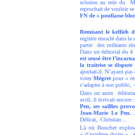
scission au sein du
reprochait de vouloir s
FN de « poufiasse blo
Remisant le keffieh 
registre musclé dans la
partie des militants ré
Dans un éditorial du 4 
est sensé être l’incarn
la traitrise se dispute
ajoutait-il. N’ayant pa
voter
Mégret
pour « rem
s’adapter à son public, 
Dans un autre éditoria
avril, il écrivait encore 
Pen, ses saillies pro
Jean-Marie Le Pen. J
Délicat, Christian…
Là où Bouchet explose
« d’extrême droite » au