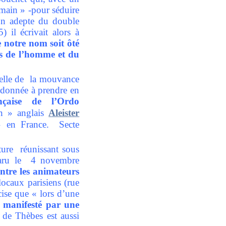
main » -pour séduire
 un adepte du double
il écrivait alors à
 notre nom soit ôté
ts de l’homme et du
elle de la mouvance
 donnée à prendre en
çaise de l’Ordo
en » anglais
Aleister
» en France. Secte
ture réunissant sous
aru le 4 novembre
 entre les animateurs
 locaux parisiens (rue
ise que « lors d’une
it manifesté par une
e de Thèbes est aussi