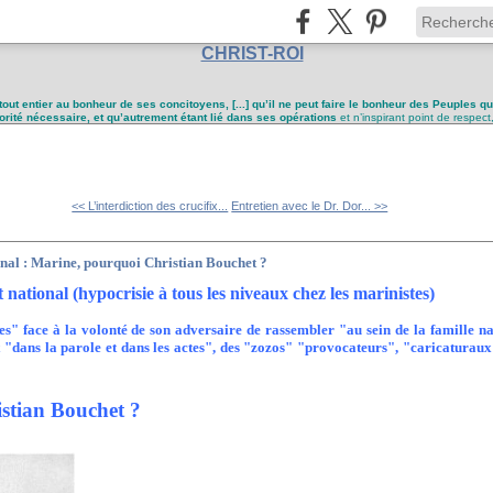
CHRIST-ROI
tout entier au bonheur de ses concitoyens, [...] qu’il ne peut faire le bonheur des Peuples q
utorité nécessaire, et qu’autrement étant lié dans ses opérations
et n’inspirant point de respect
<< L’interdiction des crucifix...
Entretien avec le Dr. Dor... >>
nal : Marine, pourquoi Christian Bouchet ?
ational (hypocrisie à tous les niveaux chez les marinistes)
s" face à la volonté de son adversaire de rassembler "au sein de la famille na
t "dans la parole et dans les actes", des "zozos" "provocateurs", "caricaturau
stian Bouchet ?