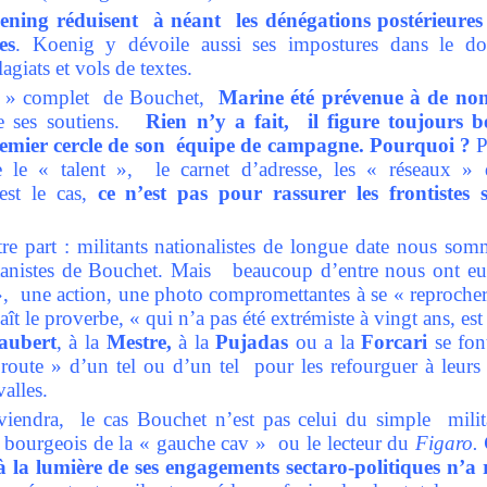
ning réduisent à néant les dénégations postérieures 
es
. Koenig y dévoile aussi ses impostures dans le do
agiats et vols de textes.
 » complet de Bouchet,
Marine été prévenue à de nom
 ses soutiens.
Rien n’y a fait, il figure toujours be
remier cercle de son équipe de campagne. Pourquoi ?
P
e le « talent », le carnet d’adresse, les « réseaux »
 est le cas,
ce n’est pas pour rassurer les frontistes
re part : militants nationalistes de longue date nous som
atanistes de Bouchet. Mais beaucoup d’entre nous ont e
», une action, une photo compromettantes à se « reprocher
ît le proverbe, « qui n’a pas été extrémiste à vingt ans, es
aubert
, à la
Mestre,
à la
Pujadas
ou a la
Forcari
se fon
e route » d’un tel ou d’un tel pour les refourguer à leur
valles.
endra, le cas Bouchet n’est pas celui du simple milita
le bourgeois de la « gauche cav » ou le lecteur du
Figaro.
 la lumière de ses engagements sectaro-politiques n’a r