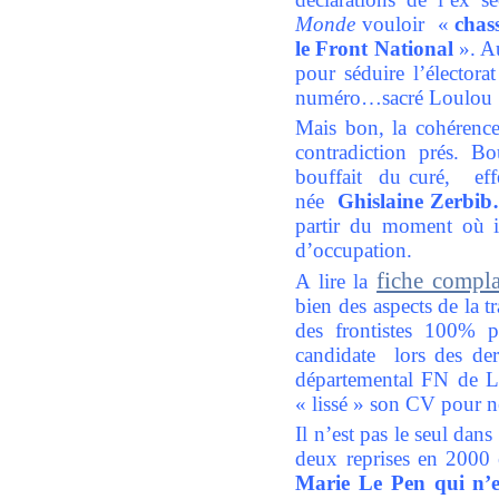
Monde
vouloir
«
chas
le Front National
». A
pour séduire l’électora
numéro…sacré Loulou 
Mais bon, la cohérence
contradiction prés. B
bouffait du curé, ef
née
Ghislaine Zerbi
partir du moment où i
d’occupation.
fiche compla
A lire la
bien des aspects de la 
des frontistes 100% 
candidate lors des de
départemental FN de Lo
« lissé » son CV pour n
Il n’est pas le seul dan
deux reprises en 2000
Marie Le Pen qui n’es