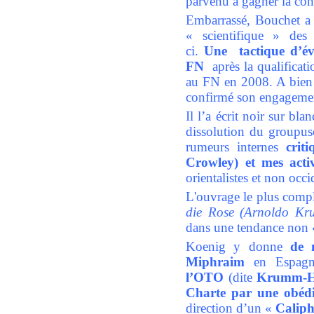
parvenu à gagner la conf
Embarrassé, Bouchet a te
« scientifique » des
ci.
Une tactique d’évi
FN
après la qualificat
au FN en 2008. A bien l
confirmé son engagement
Il l’a écrit noir sur bl
dissolution du groupusc
rumeurs internes
crit
Crowley) et
mes acti
orientalistes et non occ
L'ouvrage le plus comple
die Rose (Arnoldo Kr
dans une tendance non «
Koenig y donne
de 
Miphraim
en Espag
l’OTO
(dite
Krumm-He
Charte par une obéd
direction d’un «
Caliph