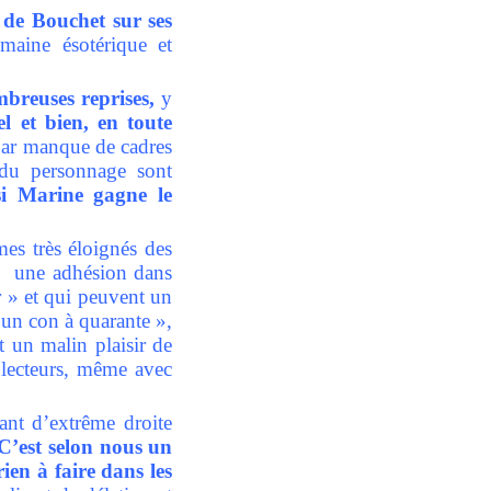
de Bouchet sur ses
maine ésotérique et
breuses reprises,
y
l et bien, en toute
ar manque de cadres
 du personnage sont
 si Marine gagne le
mes très éloignés des
u une adhésion dans
 » et qui peuvent un
t un con à quarante »,
t un malin plaisir de
s lecteurs, même avec
nt d’extrême droite
C’est selon nous un
ien à faire dans les