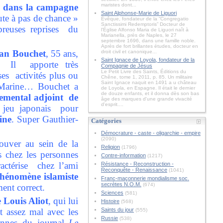
s dans la campagne
maristes dont...
Saint Alphonse-Marie de Liguori
aute à pas de chance »
Évêque, fondateur de la “Congregatio
Sanctissimi Redemptoris” Docteur de
reuses reprises du
l'Église Alfonso Maria de Liguori naît à
Marianella, près de Naples, le 27
septembre 1696, dans une famille noble.
Après de fort brillantes études, docteur en
ian Bouchet
, 55 ans,
droit civil et canonique...
Saint Ignace de Loyola, fondateur de la
s. Il apporte très
Compagnie de Jésus
Le Petit Livre des Saints, Éditions du
ses activités plus ou
Chêne, tome 1, 2011, p. 85. Un militaire
Saint Ignace naquit en 1491 a u château
e Marine… Bouchet a
de Loyola, en Espagne. Il était le dernier
de douze enfants, et il donna dès son bas
temental adjoint de
âge des marques d'une grande vivacité
d'esprit....
u jeu japonais pour
ine
. Super Gauthier-
Catégories
Démocrature - caste - oligarchie - empire
(2090)
rouver au sein de la
Religion
(1796)
s chez les personnes
Contre-information
(1217)
actérise chez l’ami
Résistance - Reconstruction -
Reconquête - Renaissance
(1041)
phénomène islamiste
Franc-maçonnerie mondialisme soc.
secrètes N.O.M.
(674)
ent correct.
Sciences
(581)
e
Louis Aliot
, qui lui
Histoire
(568)
t assez mal avec les
Saints du jour
(555)
Russie
(538)
lonnes du journal
Le