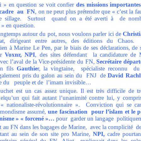
i » en question se voit confier
des missions importante
 cadre
au FN
, on ne peut plus prétendre que « c’est la f
tre sillage. Surtout quand on a été averti à de nomb
 » en question.
ongtemps autour du pot, nous voulons parler ici de
Christ
tat, dirigeant entre autres, des éditions du Chao
ien à Marine Le Pen, par le biais de ses déclarations, de 
ur
Voxnr, NPI
, des sites défendant la candidature d
vec l’aval de la Vice-présidente du FN,
Secrétaire dépar
n fils
Gauthie
r, la vingtaine, spécialiste reconnu d
alement pris du galon au sein du FNJ de
David Rachl
he du peuple et de l’imam invisible…
uchet est un cas assez unique. Il est très difficile de t
lqu’un qui fait autant l’unanimité contre lui, y compri
 nationaliste-révolutionnaire ». Conviction qui se car
rs-mondisme assumé,
une fascination pour l’islam et le 
nisme » « forcené »…
pour garder un langage politiquem
et au FN dans les bagages de Marine, avec la complicité d
tant au sein de son site pro Marine,
NPI,
cadre pourtan
secrétaire général du FN. Aliot expliquait dans les co