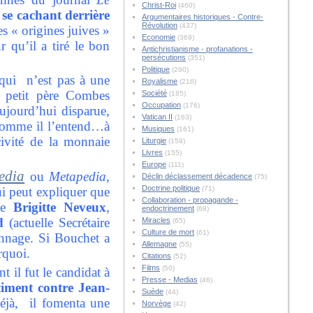
Christ-Roi
(460)
se cachant derrière
Argumentaires historiques - Contre-
Révolution
(437)
 « origines juives »
Economie
(369)
r qu’il a tiré le bon
Antichristianisme - profanations -
persécutions
(351)
Politique
(290)
 qui n’est pas à une
Royalisme
(216)
e petit père Combes
Société
(185)
Occupation
(176)
jourd’hui disparue,
Vatican II
(163)
 comme il l’entend…à
Musiques
(161)
ivité de la monnaie
Liturgie
(159)
Livres
(155)
Europe
(111)
edia
ou
Metapedia
,
Déclin déclassement décadence
(75)
Doctrine politique
ui peut expliquer que
(71)
Collaboration - propagande -
mme
Brigitte Neveux
,
endoctrinement
(68)
d
(actuelle Secrétaire
Miracles
(65)
Culture de mort
(61)
onnage. Si Bouchet a
Allemagne
(55)
rquoi.
Citations
(52)
Films
(50)
 il fut le candidat à
Presse - Medias
(46)
timent contre Jean-
Suède
(44)
éjà, il fomenta une
Norvège
(42)