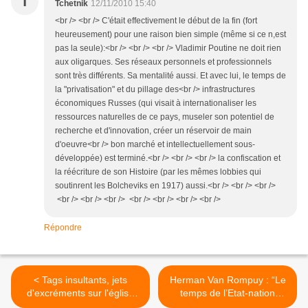
T
Tchetnik
12/11/2010 15:40
<br /> <br /> C'était effectivement le début de la fin (fort
heureusement) pour une raison bien simple (même si ce n,est
pas la seule):<br /> <br /> <br /> Vladimir Poutine ne doit rien
aux oligarques. Ses réseaux personnels et professionnels
sont très différents. Sa mentalité aussi. Et avec lui, le temps de
la "privatisation" et du pillage des<br /> infrastructures
économiques Russes (qui visait à internationaliser les
ressources naturelles de ce pays, museler son potentiel de
recherche et d'innovation, créer un réservoir de main
d'oeuvre<br /> bon marché et intellectuellement sous-
développée) est terminé.<br /> <br /> <br /> la confiscation et
la réécriture de son Histoire (par les mêmes lobbies qui
soutinrent les Bolcheviks en 1917) aussi.<br /> <br /> <br />
<br /> <br /> <br /> <br /> <br /> <br /> <br />
Répondre
< Tags insultants, jets
Herman Van Rompuy : “Le
d'excréments sur l'église
temps de l’Etat-nation
Saint-Jean à Avignon
homogène est terminé” >