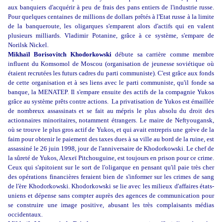
aux banquiers d'acquérir à peu de frais des pans entiers de l'industrie russe.
Pour quelques centaines de millions de dollars prêtés à l'Etat russe à la limite
de la banqueroute, les oligarques s'emparent alors d'actifs qui en valent
plusieurs milliards. Vladimir Potanine, grâce à ce système, s'empare de
Norilsk Nickel.
Mikhaïl Borisovitch Khodorkowski
débute sa carrière comme membre
influent du Komsomol de Moscou (organisation de jeunesse soviétique où
étaient recrutées les futurs cadres du parti communiste). C'est grâce aux fonds
de cette organisation et à ses liens avec le parti communiste, qu'il fonde sa
banque, la MENATEP. Il s'empare ensuite des actifs de la compagnie Yukos
grâce au système prêts contre actions. La privatisation de Yukos est émaillée
de nombreux assassinats et se fait au mépris le plus absolu du droit des
actionnaires minoritaires, notamment étrangers. Le maire de Neftyougansk,
où se trouve le plus gros actif de Yukos, et qui avait entrepris une grève de la
faim pour obtenir le paiement des taxes dues à sa ville au bord de la ruine, est
assassiné le 26 juin 1998, jour de l'anniversaire de Khodorkowski. Le chef de
la sûreté de Yukos, Alexeï Pitchouguine, est toujours en prison pour ce crime.
Ceux qui s'apitoient sur le sort de l'oligarque en pensant qu'il paie très cher
des opérations financières feraient bien de s'informer sur les crimes de sang
de l'ère Khodorkowski. Khodorkowski se lie avec les milieux d'affaires états-
uniens et dépense sans compter auprès des agences de communication pour
se construire une image positive, abusant les très complaisants médias
occidentaux.