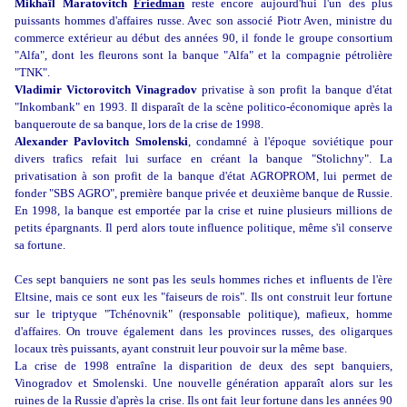
Mikhaïl Maratovitch
Friedman
reste encore aujourd'hui l'un des plus
puissants hommes d'affaires russe. Avec son associé Piotr Aven, ministre du
commerce extérieur au début des années 90, il fonde le groupe consortium
"Alfa", dont les fleurons sont la banque "Alfa" et la compagnie pétrolière
"TNK".
Vladimir Victorovitch Vinagradov
privatise à son profit la banque d'état
"Inkombank" en 1993. Il disparaît de la scène politico-économique après la
banqueroute de sa banque, lors de la crise de 1998.
Alexander Pavlovitch Smolenski
, condamné à l'époque soviétique pour
divers trafics refait lui surface en créant la banque "Stolichny". La
privatisation à son profit de la banque d'état AGROPROM, lui permet de
fonder "SBS AGRO", première banque privée et deuxième banque de Russie.
En 1998, la banque est emportée par la crise et ruine plusieurs millions de
petits épargnants. Il perd alors toute influence politique, même s'il conserve
sa fortune.
Ces sept banquiers ne sont pas les seuls hommes riches et influents de l'ère
Eltsine, mais ce sont eux les "faiseurs de rois". Ils ont construit leur fortune
sur le triptyque "Tchénovnik" (responsable politique), mafieux, homme
d'affaires. On trouve également dans les provinces russes, des oligarques
locaux très puissants, ayant construit leur pouvoir sur la même base.
La crise de 1998 entraîne la disparition de deux des sept banquiers,
Vinogradov et Smolenski. Une nouvelle génération apparaît alors sur les
ruines de la Russie d'après la crise. Ils ont fait leur fortune dans les années 90