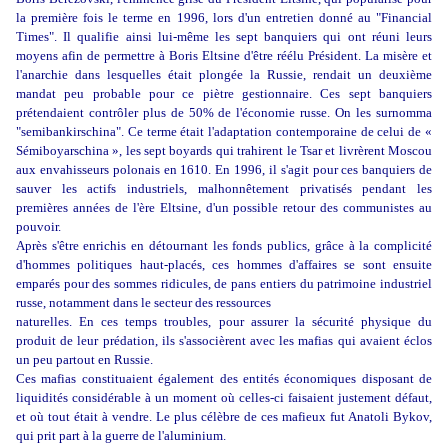
la première fois le terme en 1996, lors d'un entretien donné au "Financial
Times". Il qualifie ainsi lui-même les sept banquiers qui ont réuni leurs
moyens afin de permettre à Boris Eltsine d'être réélu Président. La misère et
l'anarchie dans lesquelles était plongée la Russie, rendait un deuxième
mandat peu probable pour ce piètre gestionnaire. Ces sept banquiers
prétendaient contrôler plus de 50% de l'économie russe. On les surnomma
"semibankirschina". Ce terme était l'adaptation contemporaine de celui de «
Sémiboyarschina », les sept boyards qui trahirent le Tsar et livrèrent Moscou
aux envahisseurs polonais en 1610. En 1996, il s'agit pour ces banquiers de
sauver les actifs industriels, malhonnêtement privatisés pendant les
premières années de l'ère Eltsine, d'un possible retour des communistes au
pouvoir.
Après s'être enrichis en détournant les fonds publics, grâce à la complicité
d'hommes politiques haut-placés, ces hommes d'affaires se sont ensuite
emparés pour des sommes ridicules, de pans entiers du patrimoine industriel
russe, notamment dans le secteur des ressources
naturelles. En ces temps troubles, pour assurer la sécurité physique du
produit de leur prédation, ils s'associèrent avec les mafias qui avaient éclos
un peu partout en Russie.
Ces mafias constituaient également des entités économiques disposant de
liquidités considérable à un moment où celles-ci faisaient justement défaut,
et où tout était à vendre. Le plus célèbre de ces mafieux fut Anatoli Bykov,
qui prit part à la guerre de l'aluminium.