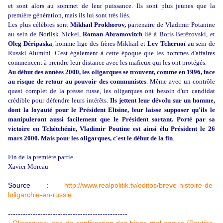
et sont alors au sommet de leur puissance. Ils sont plus jeunes que la
première génération, mais ils lui sont très liés.
Les plus célèbres sont
Mikhaïl Prokhorov,
partenaire de Vladimir Potanine
au sein de Norilsk Nickel,
Roman Abramovitch
lié à Boris Berëzovski, et
Oleg Déripaska
, homme-lige des frères Mikhaïl et
Lev Tchernoï
au sein de
Russki Alumini. C'est également à cette époque que les hommes d'affaires
commencent à prendre leur distance avec les mafieux qui les ont protégés.
Au début des années 2000, les oligarques se trouvent, comme en 1996, face
au risque de retour au pouvoir des communistes
. Même avec un contrôle
quasi complet de la presse russe, les oligarques ont besoin d'un candidat
crédible pour défendre leurs intérêts.
Ils jettent leur dévolu sur un homme,
dont la loyauté pour le Président Eltsine, leur laisse supposer qu'ils le
manipuleront aussi facilement que le Président sortant. Porté par sa
victoire en Tchétchénie, Vladimir Poutine est ainsi élu Président le 26
mars 2000. Mais pour les oligarques, c'est le début de la fin
.
Fin de la première partie
Xavier Moreau
Source :
http://www.realpolitik.tv/editos/breve-histoire-de-
loligarchie-en-russie
------------------------------------------------