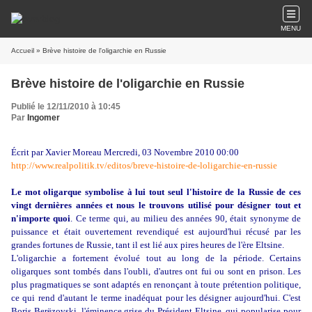
MENU
Accueil
» Brève histoire de l'oligarchie en Russie
Brève histoire de l'oligarchie en Russie
Publié le 12/11/2010 à 10:45
Par
Ingomer
Écrit par Xavier Moreau
Mercredi, 03 Novembre 2010 00:00
http://www.realpolitik.tv/editos/breve-histoire-de-loligarchie-en-russie
Le mot oligarque symbolise à lui tout seul l'histoire de la Russie de ces
vingt dernières années et nous le trouvons utilisé pour désigner tout et
n'importe quoi
. Ce terme qui, au milieu des années 90, était synonyme de
puissance et était ouvertement revendiqué est aujourd'hui récusé par les
grandes fortunes de Russie, tant il est lié aux pires heures de l'ère Eltsine.
L'oligarchie a fortement évolué tout au long de la période. Certains
oligarques sont tombés dans l'oubli, d'autres ont fui ou sont en prison. Les
plus pragmatiques se sont adaptés en renonçant à toute prétention politique,
ce qui rend d'autant le terme inadéquat pour les désigner aujourd'hui. C'est
Boris Berëzovski, l'éminence grise du Président Eltsine, qui popularise pour