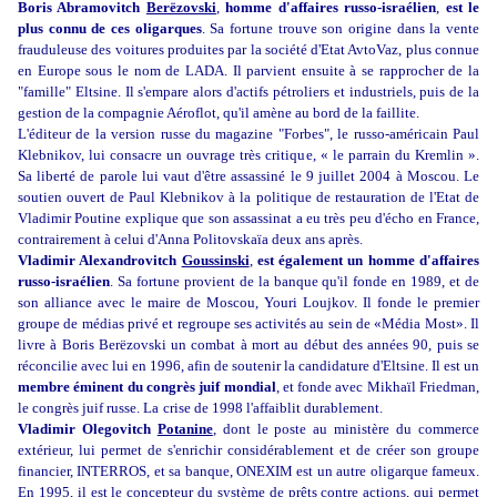
Boris Abramovitch
Berëzovski
,
homme d'affaires russo-israélien
,
est le
plus connu de ces oligarques
. Sa fortune trouve son origine dans la vente
frauduleuse des voitures produites par la société d'Etat AvtoVaz, plus connue
en Europe sous le nom de LADA. Il parvient ensuite à se rapprocher de la
"famille" Eltsine. Il s'empare alors d'actifs pétroliers et industriels, puis de la
gestion de la compagnie Aéroflot, qu'il amène au bord de la faillite.
L'éditeur de la version russe du magazine "Forbes", le russo-américain Paul
Klebnikov, lui consacre un ouvrage très critique, « le parrain du Kremlin ».
Sa liberté de parole lui vaut d'être assassiné le 9 juillet 2004 à Moscou. Le
soutien ouvert de Paul Klebnikov à la politique de restauration de l'Etat de
Vladimir Poutine explique que son assassinat a eu très peu d'écho en France,
contrairement à celui d'Anna Politovskaïa deux ans après.
Vladimir Alexandrovitch
Goussinski
,
est également un homme d'affaires
russo-israélien
. Sa fortune provient de la banque qu'il fonde en 1989, et de
son alliance avec le maire de Moscou, Youri Loujkov. Il fonde le premier
groupe de médias privé et regroupe ses activités au sein de «Média Most». Il
livre à Boris Berëzovski un combat à mort au début des années 90, puis se
réconcilie avec lui en 1996, afin de soutenir la candidature d'Eltsine. Il est un
membre éminent du congrès juif mondial
, et fonde avec Mikhaïl Friedman,
le congrès juif russe. La
crise de 1998 l'affaiblit durablement.
Vladimir Olegovitch
Potanine
, dont le poste au ministère du commerce
extérieur, lui permet de s'enrichir considérablement et de créer son groupe
financier, INTERROS, et sa banque, ONEXIM est un autre oligarque fameux.
En 1995, il est le concepteur du système de prêts contre actions, qui permet