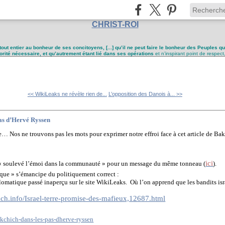
CHRIST-ROI
tout entier au bonheur de ses concitoyens, [...] qu’il ne peut faire le bonheur des Peuples q
utorité nécessaire, et qu’autrement étant lié dans ses opérations
et n’inspirant point de respect
<< WikiLeaks ne révèle rien de...
L’opposition des Danois à... >>
pas d’Hervé Ryssen
… Nos ne trouvons pas les mots pour exprimer notre effroi face à cet article de Bakchi
ici
 « soulevé l’émoi dans la communauté » pour un message du même tonneau (
).
irique » s’émancipe du politiquement correct :
lomatique passé inaperçu sur le site WikiLeaks. Où l’on apprend que les bandits is
ch.info/Israel-terre-promise-des-mafieux,12687.html
kchich-dans-les-pas-dherve-ryssen