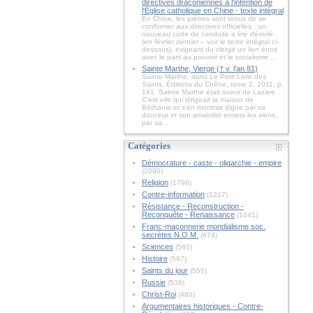
directives draconiennes à l'intention de
l'Église catholique en Chine - texte intégral
En Chine, les prêtres sont tenus de se
conformer aux directives officielles : un
nouveau code de conduite a été dévoilé
(en février dernier – voir le texte intégral ci-
dessous), exigeant du clergé un lien étroit
avec le parti au pouvoir et le socialisme....
Sainte Marthe, Vierge († v. l'an 81)
Sainte Marthe, dans Le Petit Livre des
Saints, Éditions du Chêne, tome 2, 2011, p.
141. Sainte Marthe était soeur de Lazare .
C'est elle qui dirigeait la maison de
Béthanie et s'en montrait digne par sa
douceur et son amabilité envers les siens,
par sa...
Catégories
Démocrature - caste - oligarchie - empire
(2090)
Religion
(1796)
Contre-information
(1217)
Résistance - Reconstruction -
Reconquête - Renaissance
(1041)
Franc-maçonnerie mondialisme soc.
secrètes N.O.M.
(674)
Sciences
(580)
Histoire
(567)
Saints du jour
(555)
Russie
(538)
Christ-Roi
(460)
Argumentaires historiques - Contre-