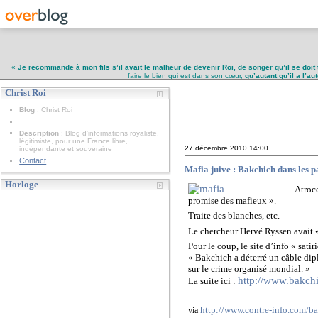
«
Je recommande à mon fils s’il avait le malheur de devenir Roi, de songer qu’il se doit 
faire le bien qui est dans son cœur,
qu’autant qu’il a l’a
Christ Roi
Christ Roi
Blog
: Christ Roi
Description
: Blog d'informations royaliste,
légitimiste, pour une France libre,
27 décembre 2010
14:00
indépendante et souveraine
Contact
Mafia juive : Bakchich dans les 
Horloge
Atroce
promise des mafieux ».
Traite des blanches, etc.
Le chercheur Hervé Ryssen avait
Pour le coup, le site d’info « sat
« Bakchich a déterré un câble dip
sur le crime organisé mondial. »
http://www.bakchi
La suite ici :
http://www.contre-info.com/ba
via