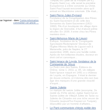
Turquie) ou Lydie de la Pourpre (Ier s.)
D'après Saint Luc, elle serait la première
Européenne à s'être convertie au Christ.
Saint Paul l'aurait rencontrée alors qu'il
arrivait en Macédoine orientale. Elle était...
Saint Pierre-Julien Eymard
Fondateur de la Congrégation des Pères
 par Ingomer
-
dans
Contre-information
du Saint-Sacrement et de celle des
commenter cet article
…
Servantes du Saint-Sacrement (1811-
1868). Fils d'un boutiquier de village dans
la région de Grenoble, il fut d'abord prêtre
séculier. En 1839, il entre chez les Pères
maristes dont...
Saint Alphonse-Marie de Liguori
Évêque, fondateur de la “Congregatio
Sanctissimi Redemptoris” Docteur de
l'Église Alfonso Maria de Liguori naît à
Marianella, près de Naples, le 27
septembre 1696, dans une famille noble.
Après de fort brillantes études, docteur en
droit civil et canonique...
Saint Ignace de Loyola, fondateur de la
Compagnie de Jésus
Le Petit Livre des Saints, Éditions du
Chêne, tome 1, 2011, p. 85. Un militaire
Saint Ignace naquit en 1491 a u château
de Loyola, en Espagne. Il était le dernier
de douze enfants, et il donna dès son bas
âge des marques d'une grande vivacité
d'esprit....
Sainte Juliette
Le martyre de sainte Julitte (anonyme, 2e
moitié du XVIIe siècle), église Saint-Cyr-et-
Sainte-Julitte de Villejuif Julitte de Tarse ou
Juliette de Césarée est une riche veuve de
Césarée (aujourd'hui Kayseri en Turquie),
dépouillée par un homme d'affaires...
Le Parti communiste chinois publie des