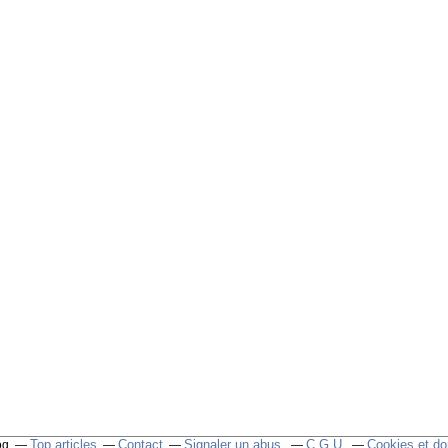
Top articles
Contact
Signaler un abus
C.G.U.
Cookies et do
og