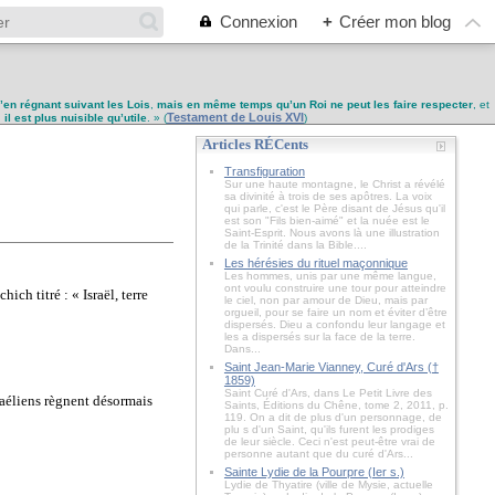
Connexion
+
Créer mon blog
u’en régnant suivant les Lois
,
mais en même temps qu’un Roi ne peut les faire respecter
, et
Testament de Louis XVI
,
il est plus nuisible qu’utile
. » (
)
Articles RÉCents
Transfiguration
Sur une haute montagne, le Christ a révélé
sa divinité à trois de ses apôtres. La voix
qui parle, c'est le Père disant de Jésus qu'il
est son "Fils bien-aimé" et la nuée est le
Saint-Esprit. Nous avons là une illustration
de la Trinité dans la Bible....
Les hérésies du rituel maçonnique
Les hommes, unis par une même langue,
ont voulu construire une tour pour atteindre
ch titré : « Israël, terre
le ciel, non par amour de Dieu, mais par
orgueil, pour se faire un nom et éviter d’être
dispersés. Dieu a confondu leur langage et
les a dispersés sur la face de la terre.
Dans...
Saint Jean-Marie Vianney, Curé d'Ars (†
1859)
Saint Curé d'Ars, dans Le Petit Livre des
raéliens règnent désormais
Saints, Éditions du Chêne, tome 2, 2011, p.
119. On a dit de plus d'un personnage, de
plu s d'un Saint, qu'ils furent les prodiges
de leur siècle. Ceci n'est peut-être vrai de
personne autant que du curé d'Ars...
Sainte Lydie de la Pourpre (Ier s.)
Lydie de Thyatire (ville de Mysie, actuelle