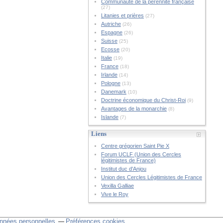
Communauté de la pérennité française
(27)
Litanies et prières
(27)
Autriche
(26)
Espagne
(26)
Suisse
(25)
Ecosse
(20)
Italie
(19)
France
(18)
Irlande
(14)
Pologne
(13)
Danemark
(10)
Doctrine économique du Christ-Roi
(9)
Avantages de la monarchie
(8)
Islande
(7)
Liens
Centre grégorien Saint Pie X
Forum UCLF (Union des Cercles
légitimistes de France)
Institut duc d'Anjou
Union des Cercles Légitimistes de France
Vexilla Galliae
Vive le Roy
nnées personnelles
Préférences cookies