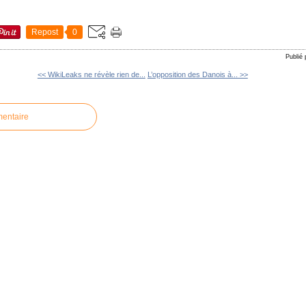
Repost
0
Publié
<< WikiLeaks ne révèle rien de...
L’opposition des Danois à... >>
mentaire