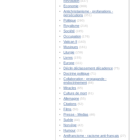
Révolution
(437)
Economie
(369)
Antichristianisme - profanations -
persécutions
(351)
Politique
(290)
Royalisme
(216)
Société
(185)
Occupation
(176)
Vatican II
(163)
Musiques
(161)
Liturgie
(159)
Livres
(155)
Europe
(111)
Déclin déclassement décadence
(75)
Doctrine politique
(71)
Collaboration - propagande -
endoctrinement
(68)
Miracles
(65)
Culture de mort
(61)
Allemagne
(55)
Citations
(52)
Films
(50)
Presse - Medias
(46)
Suède
(44)
Norvège
(42)
Humour
(33)
Antifrancisme - racisme anti-français
(27)