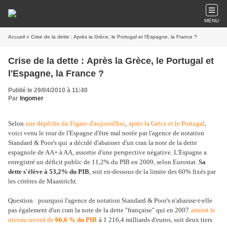
MENU
Accueil
» Crise de la dette : Après la Grèce, le Portugal et l'Espagne, la France ?
Crise de la dette : Après la Grèce, le Portugal et
l'Espagne, la France ?
Publié le 29/04/2010 à 11:40
Par
Ingomer
Selon
une dépêche du Figaro d'aujourd'hui
,
après la Grèce et le Portugal
,
voici venu le tour de l'Espagne d'être mal notée par l'agence de notation
Standard & Poor's qui
a décidé d'abaisser
d'un cran la note de la dette
espagnole de AA+ à AA, assortie d'une perspective négative. L'Espagne a
enregistré un déficit public de 11,2% du PIB en 2009, selon Eurostat.
Sa
dette s'élève à 53,2% du PIB
, soit en-dessous de la limite des 60% fixés par
les critères de Maastricht.
Question : pourquoi l'agence de notation Standard & Poor's n'abaisse-t-elle
pas également d'un cran la note de la dette "française" qui en 2007
atteint le
niveau record de
66,6 % du PIB
à 1 216,4 milliards d'euros, soit deux tiers