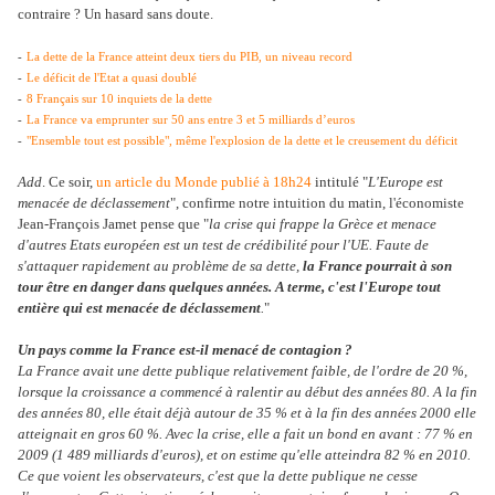
contraire ? Un hasard sans doute.
-
La dette de la France atteint deux tiers du PIB, un niveau record
-
Le déficit de l'Etat a quasi doublé
-
8 Français sur 10 inquiets de la dette
-
La France va emprunter sur 50 ans entre 3 et 5 milliards d’euros
-
"Ensemble tout est possible", même l'explosion de la dette et le creusement du déficit
Add
. Ce soir,
un article du Monde publié à 18h24
intitulé "
L'Europe est
menacée de déclassement
", confirme notre intuition du matin, l'économiste
Jean-François Jamet pense que "
la crise qui frappe la Grèce et menace
d'autres Etats européen est un test de crédibilité pour l'UE. Faute de
s'attaquer rapidement au problème de sa dette,
la France pourrait à son
tour être en danger dans quelques années. A terme, c'est l'Europe tout
entière qui est menacée de déclassement
.
"
Un pays comme la France est-il menacé de contagion ?
La France avait une dette publique relativement faible, de l'ordre de 20 %,
lorsque la croissance a commencé à ralentir au début des années 80. A la fin
des années 80, elle était déjà autour de 35 % et à la fin des années 2000 elle
atteignait en gros 60 %. Avec la crise, elle a fait un bond en avant : 77 % en
2009 (1 489 milliards d'euros), et on estime qu'elle atteindra 82 % en 2010.
Ce que voient les observateurs, c'est que la dette publique ne cesse