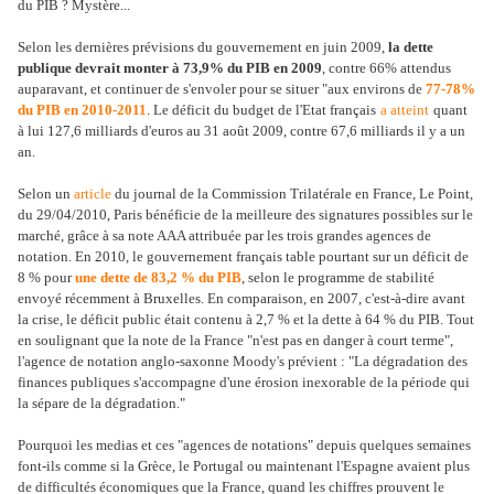
du PIB ? Mystère...
Selon les dernières prévisions du gouvernement en juin 2009,
la dette
publique devrait monter à 73,9% du PIB en 2009
, contre 66% attendus
auparavant, et continuer de s'envoler pour se situer "aux environs de
77-78%
du PIB en 2010-2011
. Le déficit du budget de l'Etat français
a atteint
quant
à lui 127,6 milliards d'euros au 31 août 2009, contre 67,6 milliards il y a un
an.
Selon un
article
du journal de la Commission Trilatérale en France, Le Point,
du 29/04/2010, Paris bénéficie de la meilleure des signatures possibles sur le
marché, grâce à sa note AAA attribuée par les trois grandes agences de
notation. En 2010, le gouvernement français table pourtant sur un déficit de
8 % pour
une dette de 83,2 % du PIB
, selon le programme de stabilité
envoyé récemment à Bruxelles. En comparaison, en 2007, c'est-à-dire avant
la crise, le déficit public était contenu à 2,7 % et la dette à 64 % du PIB. Tout
en soulignant que la note de la France "n'est pas en danger à court terme",
l'agence de notation anglo-saxonne Moody's prévient : "La dégradation des
finances publiques s'accompagne d'une érosion inexorable de la période qui
la sépare de la dégradation."
Pourquoi les medias et ces "agences de notations" depuis quelques semaines
font-ils comme si la Grèce, le Portugal ou maintenant l'Espagne avaient plus
de difficultés économiques que la France, quand les chiffres prouvent le