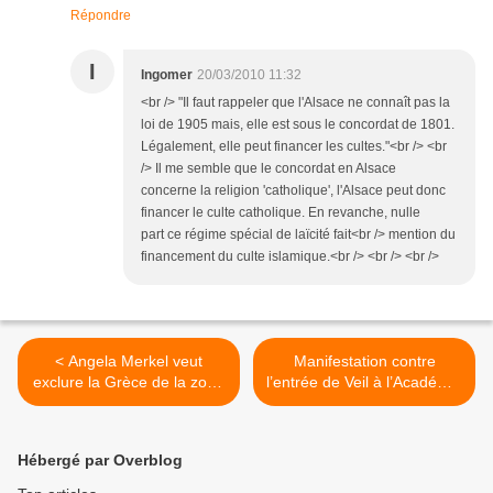
Répondre
I
Ingomer
20/03/2010 11:32
<br /> "Il faut rappeler que l'Alsace ne connaît pas la
loi de 1905 mais, elle est sous le concordat de 1801.
Légalement, elle peut financer les cultes."<br /> <br
/> Il me semble que le concordat en Alsace
concerne la religion 'catholique', l'Alsace peut donc
financer le culte catholique. En revanche, nulle
part ce régime spécial de laïcité fait<br /> mention du
financement du culte islamique.<br /> <br /> <br />
< Angela Merkel veut
Manifestation contre
exclure la Grèce de la zone
l’entrée de Veil à l’Académie
euro
française 18 mars 2010
(compte-rendu) >
Hébergé par Overblog