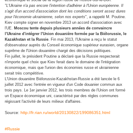
"L'Ukraine n'a pas encore l'intention d'adhérer à l'Union européenne. Il
s'agit d'un accord d'association dont les conditions seront assez dures
pour l'économie ukrainienne, selon nos experts
", a rappelé M. Poutine.
Kiev compte signer en novembre 2013 un accord d'association avec
l'UE.
Moscou tente depuis plusieurs années de convaincre
l'Ukraine d'intégrer l'Union douanière formée par la Biélorussie, le
Kazakhstan et la Russie
. Fin mai 2013, l'Ukraine a reçu le statut
d'observateur auprès du Conseil économique supérieur eurasien, organe
suprême de l'Union douanière chargé des décisions politiques.
Fin juillet, le président Poutine a déclaré que la Russie respecterait
n'importe quel choix que Kiev ferait dans le domaine de l'intégration
économique, mais que l'union des économies russe et ukrainienne
serait très compétitive.
L'Union douanière Biélorussie-Kazakhstan-Russie a été lancée le 6
juillet 2012 avec l'entrée en vigueur d'un Code douanier commun aux
trois pays. Le 1er janvier 2012, les trois membres de l'Union ont formé
un Espace économique uni, caractérisé par des règles communes
régissant l'activité de leurs milieux d'affaires.
Source:
http://fr.rian.ru/world/20130822/199086351.html
#Russie