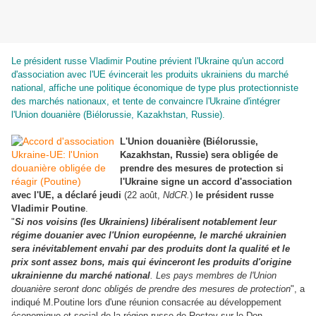
Le président russe Vladimir Poutine prévient
l'Ukraine qu'un accord
d'association avec l'UE évincerait les produits ukrainiens du marché
national, affiche
une politique économique de type plus protectionniste
des marchés nationaux, et tente de convaincre l'Ukraine d'intégrer
l'Union douanière (Biélorussie, Kazakhstan, Russie).
L'Union douanière (Biélorussie,
Kazakhstan, Russie) sera obligée de
prendre des mesures de protection si
l'Ukraine signe un accord d'association
avec l'UE, a déclaré jeudi
(22 août,
NdCR.
)
le président russe
Vladimir Poutine
.
"
Si nos voisins (les Ukrainiens) libéralisent notablement leur
régime douanier avec l'Union européenne, le marché ukrainien
sera inévitablement envahi par des produits dont la qualité et le
prix sont assez bons, mais qui évinceront les produits d'origine
ukrainienne du marché national
. Les pays membres de l'Union
douanière seront donc obligés de prendre des mesures de protection
", a
indiqué M.Poutine lors d'une réunion consacrée au développement
économique et social de la région russe de Rostov-sur-le-Don.