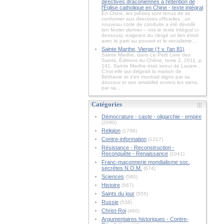
directives draconiennes à l'intention de
l'Église catholique en Chine - texte intégral
En Chine, les prêtres sont tenus de se
conformer aux directives officielles : un
nouveau code de conduite a été dévoilé
(en février dernier – voir le texte intégral ci-
dessous), exigeant du clergé un lien étroit
avec le parti au pouvoir et le socialisme....
Sainte Marthe, Vierge († v. l'an 81)
Sainte Marthe, dans Le Petit Livre des
Saints, Éditions du Chêne, tome 2, 2011, p.
141. Sainte Marthe était soeur de Lazare .
C'est elle qui dirigeait la maison de
Béthanie et s'en montrait digne par sa
douceur et son amabilité envers les siens,
par sa...
Catégories
Démocrature - caste - oligarchie - empire
(2090)
Religion
(1796)
Contre-information
(1217)
Résistance - Reconstruction -
Reconquête - Renaissance
(1041)
Franc-maçonnerie mondialisme soc.
secrètes N.O.M.
(674)
Sciences
(580)
Histoire
(567)
Saints du jour
(555)
Russie
(538)
Christ-Roi
(460)
Argumentaires historiques - Contre-