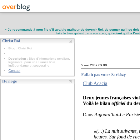
«
Je recommande à mon fils s’il avait le malheur de devenir Roi, de songer qu’il se doit 
faire le bien qui est dans son cœur,
qu’autant qu’il a l’a
Christ Roi
Christ Roi
Blog
: Christ Roi
Description
: Blog d'informations royaliste,
légitimiste, pour une France libre,
5 mai 2007
09:00
indépendante et souveraine
Contact
Fallait pas voter Sarközy
Horloge
Club Acacia
Deux jeunes françaises viol
Voilà le bilan
officiel
du der
Dans
Aujourd’hui-Le Parisi
«(…) La nuit suivante, 
heures. Sur fond de rac