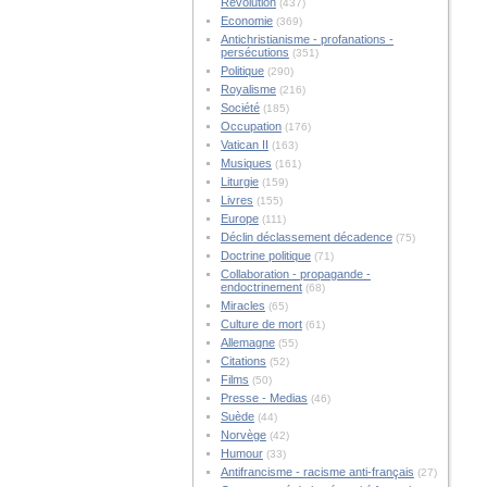
Révolution
(437)
Economie
(369)
Antichristianisme - profanations -
persécutions
(351)
Politique
(290)
Royalisme
(216)
Société
(185)
Occupation
(176)
Vatican II
(163)
Musiques
(161)
Liturgie
(159)
Livres
(155)
Europe
(111)
Déclin déclassement décadence
(75)
Doctrine politique
(71)
Collaboration - propagande -
endoctrinement
(68)
Miracles
(65)
Culture de mort
(61)
Allemagne
(55)
Citations
(52)
Films
(50)
Presse - Medias
(46)
Suède
(44)
Norvège
(42)
Humour
(33)
Antifrancisme - racisme anti-français
(27)