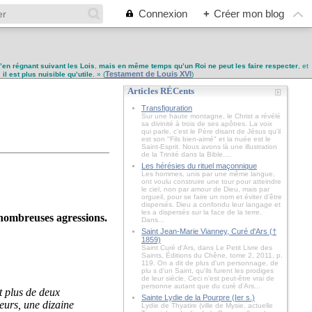
Connexion
+
Créer mon blog
u’en régnant suivant les Lois
,
mais en même temps qu’un Roi ne peut les faire respecter
, et
Testament de Louis XVI
,
il est plus nuisible qu’utile
. » (
)
Articles RÉCents
Transfiguration
Sur une haute montagne, le Christ a révélé
sa divinité à trois de ses apôtres. La voix
qui parle, c'est le Père disant de Jésus qu'il
est son "Fils bien-aimé" et la nuée est le
Saint-Esprit. Nous avons là une illustration
de la Trinité dans la Bible....
Les hérésies du rituel maçonnique
Les hommes, unis par une même langue,
ont voulu construire une tour pour atteindre
le ciel, non par amour de Dieu, mais par
orgueil, pour se faire un nom et éviter d’être
dispersés. Dieu a confondu leur langage et
les a dispersés sur la face de la terre.
e nombreuses agressions.
Dans...
Saint Jean-Marie Vianney, Curé d'Ars (†
1859)
Saint Curé d'Ars, dans Le Petit Livre des
Saints, Éditions du Chêne, tome 2, 2011, p.
119. On a dit de plus d'un personnage, de
plu s d'un Saint, qu'ils furent les prodiges
de leur siècle. Ceci n'est peut-être vrai de
personne autant que du curé d'Ars...
t plus de deux
Sainte Lydie de la Pourpre (Ier s.)
eurs, une dizaine
Lydie de Thyatire (ville de Mysie, actuelle