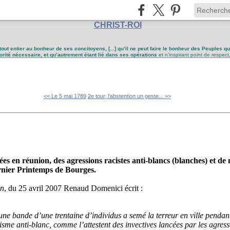
CHRIST-ROI
tout entier au bonheur de ses concitoyens, [...] qu’il ne peut faire le bonheur des Peuples q
utorité nécessaire, et qu’autrement étant lié dans ses opérations
et n’inspirant point de respect
<< Le 5 mai 1789
2e tour, l'abstention un geste... >>
ées en réunion, des agressions racistes anti-blancs (blanches) et d
nier Printemps de Bourges.
en
, du 25 avril 2007 Renaud Domenici écrit :
une bande d’une trentaine d’individus a semé la terreur en ville pendan
isme anti-blanc, comme l’attestent des invectives lancées par les agress