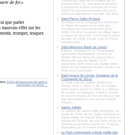
Turquie) ou Lydie de la Pourpre (Ier s.)
arre de fer.»
D'après Saint Luc, elle serait la première
Européenne à s'être convertie au Christ.
Saint Paul l'aurait rencontrée alors qu'il
arrivait en Macédoine orientale. Elle était...
Saint Pierre-Julien Eymard
rai que parler
Fondateur de la Congrégation des Pères
du Saint-Sacrement et de celle des
n mauvais effet sur les
Servantes du Saint-Sacrement (1811-
mentir, tromper, truquer.
1868). Fils d'un boutiquier de village dans
la région de Grenoble, il fut d'abord prêtre
séculier. En 1839, il entre chez les Pères
maristes dont...
Saint Alphonse-Marie de Liguori
Évêque, fondateur de la “Congregatio
Sanctissimi Redemptoris” Docteur de
l'Église Alfonso Maria de Liguori naît à
Marianella, près de Naples, le 27
septembre 1696, dans une famille noble.
Après de fort brillantes études, docteur en
droit civil et canonique...
Saint Ignace de Loyola, fondateur de la
Compagnie de Jésus
dans
Déclin déclassement décadence
Le Petit Livre des Saints, Éditions du
commenter cet article
…
Chêne, tome 1, 2011, p. 85. Un militaire
Saint Ignace naquit en 1491 a u château
de Loyola, en Espagne. Il était le dernier
de douze enfants, et il donna dès son bas
âge des marques d'une grande vivacité
d'esprit....
Sainte Juliette
Le martyre de sainte Julitte (anonyme, 2e
moitié du XVIIe siècle), église Saint-Cyr-et-
Sainte-Julitte de Villejuif Julitte de Tarse ou
Juliette de Césarée est une riche veuve de
Césarée (aujourd'hui Kayseri en Turquie),
dépouillée par un homme d'affaires...
Le Parti communiste chinois publie des