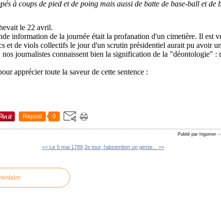
ppés à coups de pied et de poing mais aussi de batte de base-ball et de b
evait le 22 avril.
ande information de la journée était la profanation d'un cimetière. Il est v
cs et de viols collectifs le jour d'un scrutin présidentiel aurait pu avoir u
nos journalistes connaissent bien la signification de la "déontologie" : 
our apprécier toute la saveur de cette sentence :
Repost
0
Publié par Ingomer
-
<< Le 5 mai 1789
2e tour, l'abstention un geste... >>
mentaire