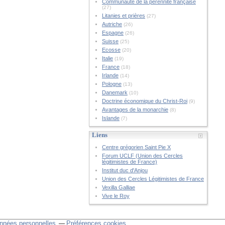
Communauté de la pérennité française
(27)
Litanies et prières
(27)
Autriche
(26)
Espagne
(26)
Suisse
(25)
Ecosse
(20)
Italie
(19)
France
(18)
Irlande
(14)
Pologne
(13)
Danemark
(10)
Doctrine économique du Christ-Roi
(9)
Avantages de la monarchie
(8)
Islande
(7)
Liens
Centre grégorien Saint Pie X
Forum UCLF (Union des Cercles
légitimistes de France)
Institut duc d'Anjou
Union des Cercles Légitimistes de France
Vexilla Galliae
Vive le Roy
nnées personnelles
Préférences cookies