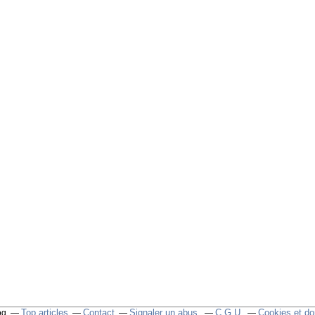
Top articles
Contact
Signaler un abus
C.G.U.
Cookies et do
og