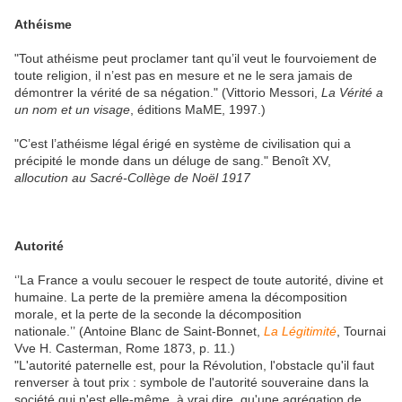
Athéisme
"Tout athéisme peut proclamer tant qu’il veut le fourvoiement de
toute religion, il n’est pas en mesure et ne le sera jamais de
démontrer la vérité de sa négation." (Vittorio Messori,
La Vérité a
un nom et un visage
, éditions MaME, 1997.)
"C’est l’athéisme légal érigé en système de civilisation qui a
précipité le monde dans un déluge de sang." Benoît XV,
allocution au Sacré-Collège de Noël 1917
Autorité
‘’La France a voulu secouer le respect de toute autorité, divine et
humaine. La perte de la première amena la décomposition
morale, et la perte de la seconde la décomposition
nationale.’’ (Antoine Blanc de Saint-Bonnet,
La Légitimité
, Tournai
Vve H. Casterman, Rome 1873, p. 11.)
"L'autorité paternelle est, pour la Révolution, l'obstacle qu'il faut
renverser à tout prix : symbole de l'autorité souveraine dans la
société qui n'est elle-même, à vrai dire, qu'une agrégation de