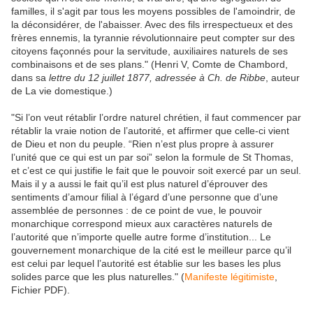
familles, il s'agit par tous les moyens possibles de l'amoindrir, de
la déconsidérer, de l'abaisser. Avec des fils irrespectueux et des
frères ennemis, la tyrannie révolutionnaire peut compter sur des
citoyens façonnés pour la servitude, auxiliaires naturels de ses
combinaisons et de ses plans." (Henri V, Comte de Chambord,
dans sa
lettre du 12 juillet 1877, adressée à Ch. de Ribbe
, auteur
de La vie domestique.)
"Si l’on veut rétablir l’ordre naturel chrétien, il faut commencer par
rétablir la vraie notion de l’autorité, et affirmer que celle-ci vient
de Dieu et non du peuple. “Rien n’est plus propre à assurer
l’unité que ce qui est un par soi” selon la formule de St Thomas,
et c’est ce qui justifie le fait que le pouvoir soit exercé par un seul.
Mais il y a aussi le fait qu’il est plus naturel d’éprouver des
sentiments d’amour filial à l’égard d’une personne que d’une
assemblée de personnes : de ce point de vue, le pouvoir
monarchique correspond mieux aux caractères naturels de
l’autorité que n’importe quelle autre forme d’institution... Le
gouvernement monarchique de la cité est le meilleur parce qu’il
est celui par lequel l’autorité est établie sur les bases les plus
solides parce que les plus naturelles." (
Manifeste légitimiste
,
Fichier PDF).