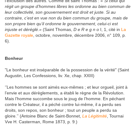
l’exclusion des autres. Comme dit saint Thomas : «
Si celui qui
régit un
groupe d’hommes libres les ordonne au bien commun de
leur collectivité, son gouvernement est droit et juste. Si au
contraire, c’est en vue non du bien commun du groupe, mais de
son propre bien qu’il ordonne le gouvernement, celui-ci est
injuste et déréglé.»
(Saint Thomas,
D e R e g n o
I, 1, cité in
La
Gazette royale
, octobre, novembre, décembre 2006, n° 109, p.
6).
Bonheur
"Le bonheur est inséparable de la possession de la vérité" (Saint
Augustin, Les Confessions, liv. Xe, chap. XXIII)
‘’Les hommes se sont aimés eux-mêmes ; et leur orgueil, joint à
l’envie et aux dérèglements, a établi le règne de la Révolution.
Mais l’homme succombe sous le joug de l’homme. En péchant
contre le Créateur, il a péché contre lui-même, il a perdu ses
droits, son repos, son bonheur ; tout un peuple a perdu sa
gloire.’’ (Antoine Blanc de Saint-Bonnet,
La Légitimité
, Tournai
Vve H. Casterman, Rome 1873, p. 9.)