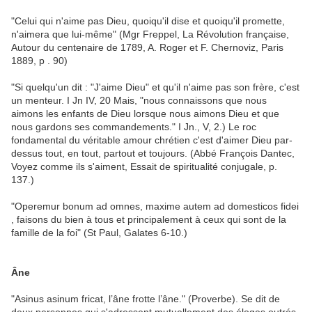
"Celui qui n'aime pas Dieu, quoiqu'il dise et quoiqu'il promette,
n'aimera que lui-même" (Mgr Freppel, La Révolution française,
Autour du centenaire de 1789, A. Roger et F. Chernoviz, Paris
1889, p . 90)
"Si quelqu'un dit : "J'aime Dieu" et qu'il n'aime pas son frère, c'est
un menteur. I Jn IV, 20 Mais, "nous connaissons que nous
aimons les enfants de Dieu lorsque nous aimons Dieu et que
nous gardons ses commandements." I Jn., V, 2.) Le roc
fondamental du véritable amour chrétien c'est d'aimer Dieu par-
dessus tout, en tout, partout et toujours. (Abbé François Dantec,
Voyez comme ils s'aiment, Essait de spiritualité conjugale, p.
137.)
"Operemur bonum ad omnes, maxime autem ad domesticos fidei
, faisons du bien à tous et principalement à ceux qui sont de la
famille de la foi" (St Paul, Galates 6-10.)
Âne
"Asinus asinum fricat, l’âne frotte l’âne." (Proverbe). Se dit de