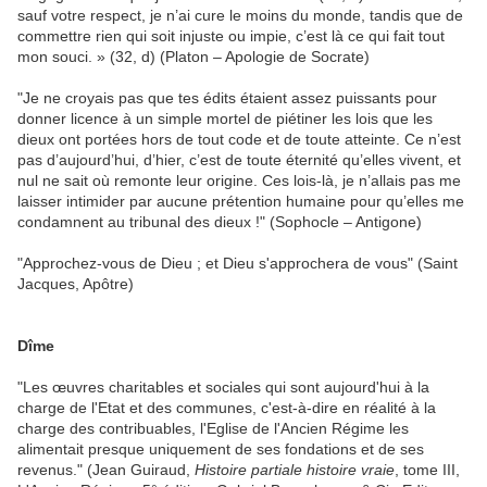
sauf votre respect, je n’ai cure le moins du monde, tandis que de
commettre rien qui soit injuste ou impie, c’est là ce qui fait tout
mon souci. » (32, d) (Platon – Apologie de Socrate)
"Je ne croyais pas que tes édits étaient assez puissants pour
donner licence à un simple mortel de piétiner les lois que les
dieux ont portées hors de tout code et de toute atteinte. Ce n’est
pas d’aujourd’hui, d’hier, c’est de toute éternité qu’elles vivent, et
nul ne sait où remonte leur origine. Ces lois-là, je n’allais pas me
laisser intimider par aucune prétention humaine pour qu’elles me
condamnent au tribunal des dieux !" (Sophocle – Antigone)
"Approchez-vous de Dieu ; et Dieu s'approchera de vous" (Saint
Jacques, Apôtre)
Dîme
"Les œuvres charitables et sociales qui sont aujourd'hui à la
charge de l'Etat et des communes, c'est-à-dire en réalité à la
charge des contribuables, l'Eglise de l'Ancien Régime les
alimentait presque uniquement de ses fondations et de ses
revenus." (Jean Guiraud,
Histoire partiale histoire vraie
, tome III,