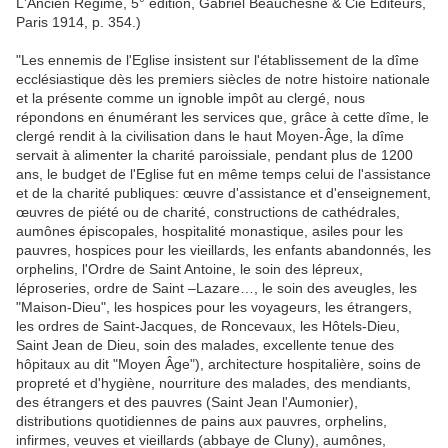
L'Ancien Régime, 5° édition, Gabriel Beauchesne & Cie Editeurs,
Paris 1914, p. 354.)
"Les ennemis de l'Eglise insistent sur l'établissement de la dîme
ecclésiastique dès les premiers siècles de notre histoire nationale
et la présente comme un ignoble impôt au clergé, nous
répondons en énumérant les services que, grâce à cette dîme, le
clergé rendit à la civilisation dans le haut Moyen-Âge, la dîme
servait à alimenter la charité paroissiale, pendant plus de 1200
ans, le budget de l'Eglise fut en même temps celui de l'assistance
et de la charité publiques: œuvre d'assistance et d'enseignement,
œuvres de piété ou de charité, constructions de cathédrales,
aumônes épiscopales, hospitalité monastique, asiles pour les
pauvres, hospices pour les vieillards, les enfants abandonnés, les
orphelins, l'Ordre de Saint Antoine, le soin des lépreux,
léproseries, ordre de Saint –Lazare…, le soin des aveugles, les
"Maison-Dieu", les hospices pour les voyageurs, les étrangers,
les ordres de Saint-Jacques, de Roncevaux, les Hôtels-Dieu,
Saint Jean de Dieu, soin des malades, excellente tenue des
hôpitaux au dit "Moyen Âge"), architecture hospitalière, soins de
propreté et d'hygiène, nourriture des malades, des mendiants,
des étrangers et des pauvres (Saint Jean l'Aumonier),
distributions quotidiennes de pains aux pauvres, orphelins,
infirmes, veuves et vieillards (abbaye de Cluny), aumônes,