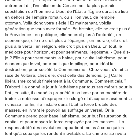
autrement dit, l'installation du Césarisme : la plus parfaite
substitution de l'homme à Dieu, de l'État à l'Église qui ait eu lieu
en dehors de l'empire romain, ou si l'on veut, de l'empire
ottoman. Voilà donc votre siècle ! Et maintenant, voicila
génération que vous avez formée. En histoire, elle ne croit plus à
la Providence ; en politique, elle ne croit plus à l'autorité ; en
économique, elle ne croit plus à l'épargne ; en morale, elle croit
plus à la vertu ; en religion, elle croit plus en Dieu. En tout, le
médiocre pour horizon, et pour sentiments, l'égoïsme. - Que dis-
je ? Elle a pour sentiments la haine, pour culte l'athéisme, pour
économique le vol, pour politique le pillage, pour idéal la
destruction, pour société le Communisme.. Chez vous, c'était la
race de Voltaire, chez elle, c'est celle des démons. [...] Car le
libéralisme conduit finalement à la Commune. Comment cela ?
D'abord il a donné le jour à l'athéisme par tous ses mépris pour la
Foi ; ensuite, il a sapé la propriété à sa base par sa manière de
traiter la noblesse, d'exproprier le clergé et d'acquérir aisément la
richesse ; enfin, il a installé dans l'État la force brutale des
masses, en livrant le pouvoir au suffrage universel. Or la
Commune prend pour base l'athéisme, pour but l'usurpation du
capital, et pour moyen la force employée par les masses... La
responsabilité des révolutions appartient moins à ceux qui les
font qu'à ceux qui les rendent inévitables. Le crime ici se rive à