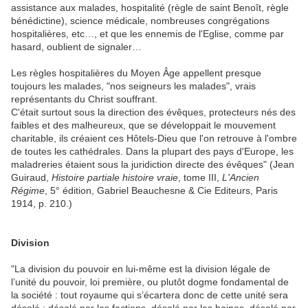
assistance aux malades, hospitalité (règle de saint Benoît, règle
bénédictine), science médicale, nombreuses congrégations
hospitalières, etc…, et que les ennemis de l'Eglise, comme par
hasard, oublient de signaler…
Les règles hospitalières du Moyen Âge appellent presque
toujours les malades, "nos seigneurs les malades", vrais
représentants du Christ souffrant.
C'était surtout sous la direction des évêques, protecteurs nés des
faibles et des malheureux, que se développait le mouvement
charitable, ils créaient ces Hôtels-Dieu que l'on retrouve à l'ombre
de toutes les cathédrales. Dans la plupart des pays d'Europe, les
maladreries étaient sous la juridiction directe des évêques" (Jean
Guiraud,
Histoire partiale histoire vraie
, tome III,
L'Ancien
Régime
, 5° édition, Gabriel Beauchesne & Cie Editeurs, Paris
1914, p. 210.)
Division
"La division du pouvoir en lui-même est la division légale de
l’unité du pouvoir, loi première, ou plutôt dogme fondamental de
la société : tout royaume qui s’écartera donc de cette unité sera
désolé : désolé par les factions, désolé par les haines, désolé par