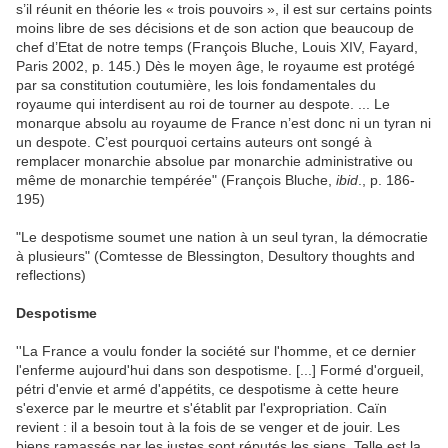
s’il réunit en théorie les « trois pouvoirs », il est sur certains points
moins libre de ses décisions et de son action que beaucoup de
chef d’Etat de notre temps (François Bluche, Louis XIV, Fayard,
Paris 2002, p. 145.) Dès le moyen âge, le royaume est protégé
par sa constitution coutumière, les lois fondamentales du
royaume qui interdisent au roi de tourner au despote. ... Le
monarque absolu au royaume de France n’est donc ni un tyran ni
un despote. C’est pourquoi certains auteurs ont songé à
remplacer monarchie absolue par monarchie administrative ou
même de monarchie tempérée" (François Bluche,
ibid
., p. 186-
195)
"Le despotisme soumet une nation à un seul tyran, la démocratie
à plusieurs" (Comtesse de Blessington, Desultory thoughts and
reflections)
Despotisme
''La France a voulu fonder la société sur l'homme, et ce dernier
l'enferme aujourd'hui dans son despotisme. [...] Formé d'orgueil,
pétri d'envie et armé d'appétits, ce despotisme à cette heure
s'exerce par le meurtre et s'établit par l'expropriation. Caïn
revient : il a besoin tout à la fois de se venger et de jouir. Les
biens ramassés par les justes sont réputés les siens. Telle est la