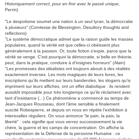
Historiquement correct, pour en finir avec le passé unique
,
Perrin)
"Le despotisme soumet une nation à un seul tyran, la démocratie
à plusieurs" (Comtesse de Blessington, Desultory thoughts and
reflections)
"Le système démocratique admet que la raison guide les masses
populaires, quand la vérité est que celles-ci obéissent plus
généralement à la passion. Or, toute fiction s'expie, parce que la
vérité se venge. C'est pourquoi la démocratie, si belle en théorie,
peut, dans la pratique, conduire à d'insignes horreurs" (Alain)
"Les promesses des idéalistes ont toujours abouti à des réalités
exactement inverses. Les mots magiques de leurs livres, les
inscriptions qu'ils mettent sur leurs banderoles, les slogans qu'is
impriment sur leurs affiches, ont un effet diabolique : ils rendent
aussitôt impossible pour très longtemps ce qu'ils réclament avec
tant d'insistance (...) Ce phénomène a commencé au temps de
Jean-Jacques Rousseau, dont l'âme sensible a finalement
suscité Robespierre, et depuis on nous en répète l'exhibition à
interevalles réguliers. On vous annonce "le pain, la paix, la
liberté" : cela signifie que vous verrez successivement la vie
chère, la guerre et les camps de concentration. On affiche la
représentation de la Défense de la personne Humaine : ce