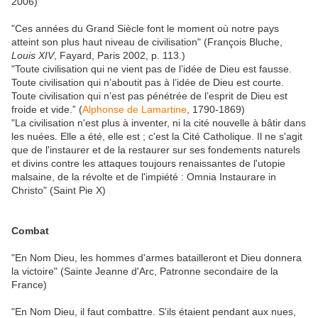
2006)
"Ces années du Grand Siècle font le moment où notre pays
atteint son plus haut niveau de civilisation" (François Bluche,
Louis XIV
, Fayard, Paris 2002, p. 113.)
"Toute civilisation qui ne vient pas de l’idée de Dieu est fausse.
Toute civilisation qui n’aboutit pas à l’idée de Dieu est courte.
Toute civilisation qui n’est pas pénétrée de l’esprit de Dieu est
froide et vide.” (
Alphonse de Lamartine
, 1790-1869)
"La civilisation n'est plus à inventer, ni la cité nouvelle à bâtir dans
les nuées. Elle a été, elle est ; c'est la Cité Catholique. Il ne s'agit
que de l'instaurer et de la restaurer sur ses fondements naturels
et divins contre les attaques toujours renaissantes de l'utopie
malsaine, de la révolte et de l'impiété : Omnia Instaurare in
Christo" (Saint Pie X)
Combat
"En Nom Dieu, les hommes d'armes batailleront et Dieu donnera
la victoire" (Sainte Jeanne d'Arc, Patronne secondaire de la
France)
"En Nom Dieu, il faut combattre. S'ils étaient pendant aux nues,