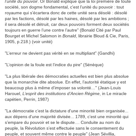
l’unité du pouvoir
. Or Bonald explique que la loi première de toute
société, son dogme fondamental, c'est l'unité du pouvoir : tout
royaume qui s’écartera donc de cette unité sera désolé : désolé
par les factions, désolé par les haines, désolé par les ambitions ;
il sera désolé et détruit, car deux pouvoirs forment deux sociétés
toujours en guerre l’une contre l’autre" (Bonald Cité par Paul
Bourget et Michel Salomon in
Bonald
, librairie Bloud & Cie, Paris,
1905, p.218.) (voir unité)
"L’erreur ne devient pas vérité en se multipliant" (Gandhi)
"L’opinion de la foule est l’indice du pire" (Sénèque)
"La plus libérale des démocraties actuelles est bien plus absolue
que la monarchie dite absolue. En effet, l’autorité étatique y est
beaucoup plus à même d’imposer sa volonté…" (Jean-Louis
Harouel,
L’esprit des institutions d’Ancien Régime
, in Le miracle
capétien, Perrin, 1987)
"La démocratie c’est la dictature d'une minorité bien organisée...
aux dépens d'une majorité divisée... 1789, c’est une minorité qui
s’empare du pouvoir et se le dispute.... Conduite au nom du
peuple, la Révolution s’est effectuée sans le consentement du
peuple, et souvent même contre le peuple" (Jean Sévillia,