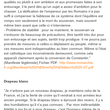
qualités ou plutôt à son ambition et aux promesses faites à son
entourage, il le perd dès qu’un sujet a assez d’ambition pour le
chasser. La déification de l’empereur par les Romains n’a pas
suffi à compenser la faiblesse de ce système dont l’équilibre est
rompu non seulement à la mort du souverain, mais souvent
même bien avant que celle-ci n’intervienne.
- Problème de stabilité : pour se maintenir, le souverain va
s’entourer de beaucoup de précautions, être tantôt très dur pour
son entourage et ses sujets, tantôt trop prodigue. Il ne pourra pas
prendre de mesures si celles-ci déplaisent au peuple, même si
ces mesures sont indispensables au bien commun. Même si l’état
est catholique ces inconvénients demeurent, comme cela
apparaît clairement après la conversion de Constantin."
(Manifeste légitimiste) Fichier PDF:
http://www.monarchie-
fr.org/Manifeste%202%E8me%20%E9dition%2020-07.pdf
Drapeau blanc
"Je n'arbore pas un nouveau drapeau, je maintiens celui de la
France, et j'ai la fierté de croire qu'il rendrait à nos armées leur
ancien prestige. Si le drapeau blanc a éprouvé des revers, il y a
des humiliations qu'il n'a pas connues... Par mon inébranlable
fidélité à ma foi et à mon drapeau, c'est l'honneur même de la