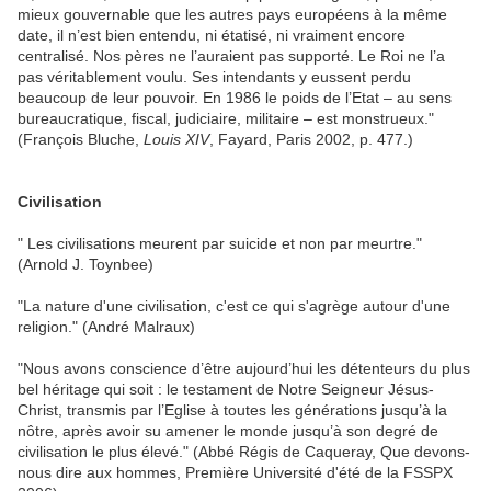
mieux gouvernable que les autres pays européens à la même
date, il n’est bien entendu, ni étatisé, ni vraiment encore
centralisé. Nos pères ne l’auraient pas supporté. Le Roi ne l’a
pas véritablement voulu. Ses intendants y eussent perdu
beaucoup de leur pouvoir. En 1986 le poids de l’Etat – au sens
bureaucratique, fiscal, judiciaire, militaire – est monstrueux."
(François Bluche,
Louis XIV
, Fayard, Paris 2002, p. 477.)
Civilisation
" Les civilisations meurent par suicide et non par meurtre."
(Arnold J. Toynbee)
"La nature d'une civilisation, c'est ce qui s'agrège autour d'une
religion." (André Malraux)
"Nous avons conscience d’être aujourd’hui les détenteurs du plus
bel héritage qui soit : le testament de Notre Seigneur Jésus-
Christ, transmis par l’Eglise à toutes les générations jusqu’à la
nôtre, après avoir su amener le monde jusqu’à son degré de
civilisation le plus élevé." (Abbé Régis de Caqueray, Que devons-
nous dire aux hommes, Première Université d'été de la FSSPX