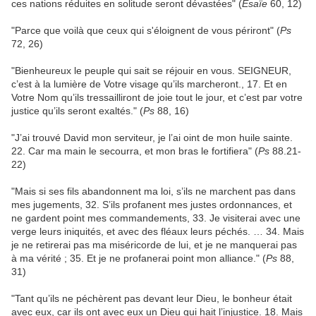
ces nations réduites en solitude seront dévastées" (
Esaïe
60, 12)
"Parce que voilà que ceux qui s'éloignent de vous périront" (
Ps
72, 26)
"Bienheureux le peuple qui sait se réjouir en vous. SEIGNEUR,
c’est à la lumière de Votre visage qu’ils marcheront., 17. Et en
Votre Nom qu’ils tressailliront de joie tout le jour, et c’est par votre
justice qu’ils seront exaltés." (
Ps
88, 16)
"J’ai trouvé David mon serviteur, je l’ai oint de mon huile sainte.
22. Car ma main le secourra, et mon bras le fortifiera" (
Ps
88.21-
22)
"Mais si ses fils abandonnent ma loi, s’ils ne marchent pas dans
mes jugements, 32. S’ils profanent mes justes ordonnances, et
ne gardent point mes commandements, 33. Je visiterai avec une
verge leurs iniquités, et avec des fléaux leurs péchés. … 34. Mais
je ne retirerai pas ma miséricorde de lui, et je ne manquerai pas
à ma vérité ; 35. Et je ne profanerai point mon alliance." (
Ps
88,
31)
"Tant qu’ils ne péchèrent pas devant leur Dieu, le bonheur était
avec eux, car ils ont avec eux un Dieu qui hait l’injustice. 18. Mais