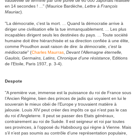
vaudeville se termine par une purée de 60 000 Japonais réalisée
en 14 secondes ! ..." (Maurice Bardèche,
Lettre à François
Mauriac
).
"La démocratie, c'est la mort. ... Quand la démocratie arrive à
diriger une civilisation elle la tue immanquablement. ... Les plus
incapables dirigent seuls les destinées du pays. ... Toute société
humaine doit être hiérarchisée et sa direction confiée à une élite,
comme Proudhon avait raison de dire:
la démocratie, c'est la
médiocratie
" (
Charles Maurras
,
Devant l'Allemagne éternelle,
Gaulois, Germains, Latins, Chronique d'une résistance
, Editions
de l'Etoile, Paris 1937, p. 3-4).
Despote
"A première vue, immense est la puissance du roi de France sous
l’Ancien Régime, bien des princes de jadis qui voyaient en lui le
souverain le mieux obéi de l’Europe y trouvaient matière à
jalousie. Louis XIV peut créer des impôts ce qui n’est pas le cas
du roi d’Angleterre. Il peut se passer des Etats généraux,
contrairement au roi de Suède. Il est seigneur et roi par toutes
ses provinces, à l’opposé du Habsbourg qui règne à Vienne. Mais
s’il n’est pas soumis au contrôle d’une représentation populaire,