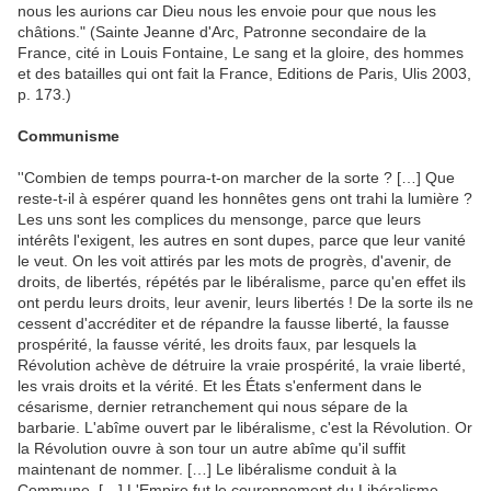
nous les aurions car Dieu nous les envoie pour que nous les
châtions." (Sainte Jeanne d'Arc, Patronne secondaire de la
France, cité in Louis Fontaine, Le sang et la gloire, des hommes
et des batailles qui ont fait la France, Editions de Paris, Ulis 2003,
p. 173.)
Communisme
''Combien de temps pourra-t-on marcher de la sorte ? […] Que
reste-t-il à espérer quand les honnêtes gens ont trahi la lumière ?
Les uns sont les complices du mensonge, parce que leurs
intérêts l'exigent, les autres en sont dupes, parce que leur vanité
le veut. On les voit attirés par les mots de progrès, d'avenir, de
droits, de libertés, répétés par le libéralisme, parce qu'en effet ils
ont perdu leurs droits, leur avenir, leurs libertés ! De la sorte ils ne
cessent d'accréditer et de répandre la fausse liberté, la fausse
prospérité, la fausse vérité, les droits faux, par lesquels la
Révolution achève de détruire la vraie prospérité, la vraie liberté,
les vrais droits et la vérité. Et les États s'enferment dans le
césarisme, dernier retranchement qui nous sépare de la
barbarie. L'abîme ouvert par le libéralisme, c'est la Révolution. Or
la Révolution ouvre à son tour un autre abîme qu'il suffit
maintenant de nommer. […] Le libéralisme conduit à la
Commune. […] L'Empire fut le couronnement du Libéralisme,