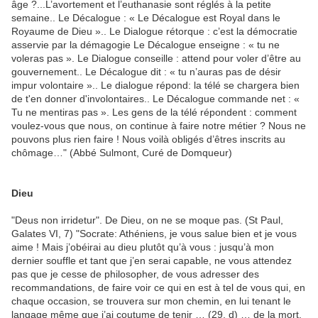
âge ?...L’avortement et l’euthanasie sont réglés à la petite
semaine.. Le Décalogue : « Le Décalogue est Royal dans le
Royaume de Dieu ».. Le Dialogue rétorque : c’est la démocratie
asservie par la démagogie Le Décalogue enseigne : « tu ne
voleras pas ». Le Dialogue conseille : attend pour voler d’être au
gouvernement.. Le Décalogue dit : « tu n’auras pas de désir
impur volontaire ».. Le dialogue répond: la télé se chargera bien
de t'en donner d'involontaires.. Le Décalogue commande net : «
Tu ne mentiras pas ». Les gens de la télé répondent : comment
voulez-vous que nous, on continue à faire notre métier ? Nous ne
pouvons plus rien faire ! Nous voilà obligés d’êtres inscrits au
chômage…" (Abbé Sulmont, Curé de Domqueur)
Dieu
"Deus non irridetur". De Dieu, on ne se moque pas. (St Paul,
Galates VI, 7) "Socrate: Athéniens, je vous salue bien et je vous
aime ! Mais j’obéirai au dieu plutôt qu’à vous : jusqu’à mon
dernier souffle et tant que j’en serai capable, ne vous attendez
pas que je cesse de philosopher, de vous adresser des
recommandations, de faire voir ce qui en est à tel de vous qui, en
chaque occasion, se trouvera sur mon chemin, en lui tenant le
langage même que j’ai coutume de tenir … (29, d) … de la mort,