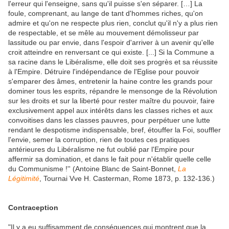
l'erreur qui l'enseigne, sans qu'il puisse s'en séparer. […] La
foule, comprenant, au lange de tant d'hommes riches, qu'on
admire et qu'on ne respecte plus rien, conclut qu'il n'y a plus rien
de respectable, et se mêle au mouvement démolisseur par
lassitude ou par envie, dans l'espoir d'arriver à un avenir qu'elle
croit atteindre en renversant ce qui existe. [...] Si la Commune a
sa racine dans le Libéralisme, elle doit ses progrès et sa réussite
à l'Empire. Détruire l'indépendance de l'Eglise pour pouvoir
s'emparer des âmes, entretenir la haine contre les grands pour
dominer tous les esprits, répandre le mensonge de la Révolution
sur les droits et sur la liberté pour rester maître du pouvoir, faire
exclusivement appel aux intérêts dans les classes riches et aux
convoitises dans les classes pauvres, pour perpétuer une lutte
rendant le despotisme indispensable, bref, étouffer la Foi, souffler
l'envie, semer la corruption, rien de toutes ces pratiques
antérieures du Libéralisme ne fut oublié par l'Empire pour
affermir sa domination, et dans le fait pour n'établir quelle celle
du Communisme !'' (Antoine Blanc de Saint-Bonnet,
La
Légitimité
, Tournai Vve H. Casterman, Rome 1873, p. 132-136.)
Contraception
"Il y a eu suffisamment de conséquences qui montrent que la