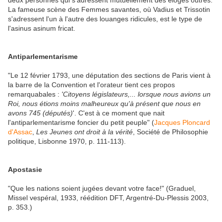
deux personnes qui s'adressent mutuellement des éloges outrés.
La fameuse scène des Femmes savantes, où Vadius et Trissotin
s'adressent l'un à l'autre des louanges ridicules, est le type de
l'asinus asinum fricat.
Antiparlementarisme
"Le 12 février 1793, une députation des sections de Paris vient à
la barre de la Convention et l'orateur tient ces propos
remarquabales :
'Citoyens législateurs,... lorsque nous avions un
Roi, nous étions moins malheureux qu'à présent que nous en
avons 745 (députés)
'. C'est à ce moment que nait
l'antiparlementarisme foncier du petit peuple" (
Jacques Ploncard
d'Assac
,
Les Jeunes ont droit à la vérité
, Société de Philosophie
politique, Lisbonne 1970, p. 111-113).
Apostasie
"Que les nations soient jugées devant votre face!" (Graduel,
Missel vespéral, 1933, réédition DFT, Argentré-Du-Plessis 2003,
p. 353.)