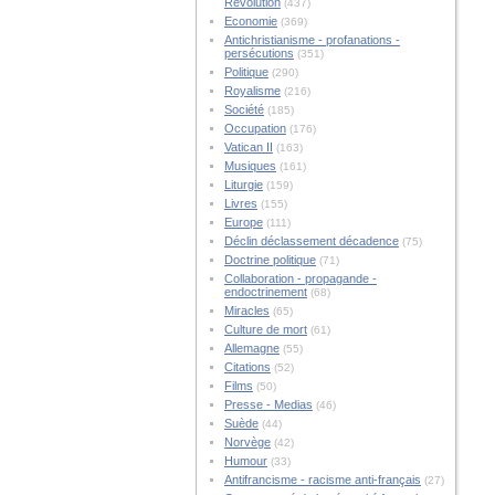
Révolution
(437)
Economie
(369)
Antichristianisme - profanations -
persécutions
(351)
Politique
(290)
Royalisme
(216)
Société
(185)
Occupation
(176)
Vatican II
(163)
Musiques
(161)
Liturgie
(159)
Livres
(155)
Europe
(111)
Déclin déclassement décadence
(75)
Doctrine politique
(71)
Collaboration - propagande -
endoctrinement
(68)
Miracles
(65)
Culture de mort
(61)
Allemagne
(55)
Citations
(52)
Films
(50)
Presse - Medias
(46)
Suède
(44)
Norvège
(42)
Humour
(33)
Antifrancisme - racisme anti-français
(27)