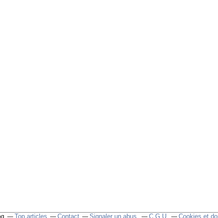
Top articles
Contact
Signaler un abus
C.G.U.
Cookies et do
og