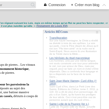
Connexion
+
Créer mon blog
u’en régnant suivant les Lois
,
mais en même temps qu’un Roi ne peut les faire respecter
, et
Testament de Louis XVI
,
il est plus nuisible qu’utile
. » (
)
Articles RÉCents
Transfiguration
Sur une haute montagne, le Christ a révélé
sa divinité à trois de ses apôtres. La voix
qui parle, c'est le Père disant de Jésus qu'il
est son "Fils bien-aimé" et la nuée est le
Saint-Esprit. Nous avons là une illustration
de la Trinité dans la Bible....
Les hérésies du rituel maçonnique
Les hommes, unis par une même langue,
ont voulu construire une tour pour atteindre
ups de pierres... Les vitraux
le ciel, non par amour de Dieu, mais par
 monument historique
,
orgueil, pour se faire un nom et éviter d’être
dispersés. Dieu a confondu leur langage et
 de pierres.
les a dispersés sur la face de la terre.
Dans...
Saint Jean-Marie Vianney, Curé d'Ars (†
1859)
our les paroissiens la
Saint Curé d'Ars, dans Le Petit Livre des
déposée au sujet des
Saints, Éditions du Chêne, tome 2, 2011, p.
t, une batisse massive
119. On a dit de plus d'un personnage, de
plu s d'un Saint, qu'ils furent les prodiges
x cassés,
détruits à coups de
de leur siècle. Ceci n'est peut-être vrai de
personne autant que du curé d'Ars...
Sainte Lydie de la Pourpre (Ier s.)
Lydie de Thyatire (ville de Mysie, actuelle
s vitraux datent de la