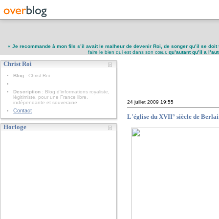
«
Je recommande à mon fils s’il avait le malheur de devenir Roi, de songer qu’il se doit 
faire le bien qui est dans son cœur,
qu’autant qu’il a l’a
Christ Roi
Christ Roi
Blog
: Christ Roi
Description
: Blog d'informations royaliste,
légitimiste, pour une France libre,
24 juillet 2009
19:55
indépendante et souveraine
Contact
L'église du XVII° siècle de Berl
Horloge