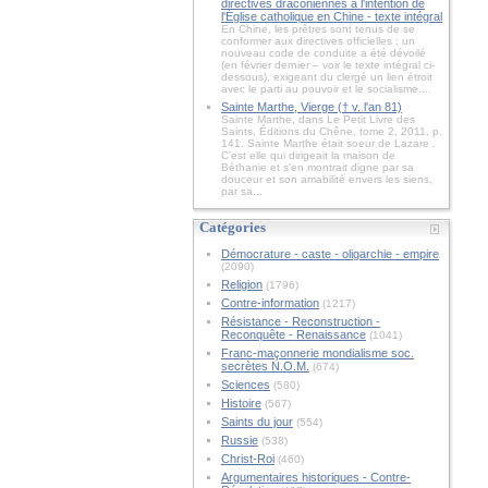
directives draconiennes à l'intention de
l'Église catholique en Chine - texte intégral
En Chine, les prêtres sont tenus de se
conformer aux directives officielles : un
nouveau code de conduite a été dévoilé
(en février dernier – voir le texte intégral ci-
dessous), exigeant du clergé un lien étroit
avec le parti au pouvoir et le socialisme....
Sainte Marthe, Vierge († v. l'an 81)
Sainte Marthe, dans Le Petit Livre des
Saints, Éditions du Chêne, tome 2, 2011, p.
141. Sainte Marthe était soeur de Lazare .
C'est elle qui dirigeait la maison de
Béthanie et s'en montrait digne par sa
douceur et son amabilité envers les siens,
par sa...
Catégories
Démocrature - caste - oligarchie - empire
(2090)
Religion
(1796)
Contre-information
(1217)
Résistance - Reconstruction -
Reconquête - Renaissance
(1041)
Franc-maçonnerie mondialisme soc.
secrètes N.O.M.
(674)
Sciences
(580)
Histoire
(567)
Saints du jour
(554)
Russie
(538)
Christ-Roi
(460)
Argumentaires historiques - Contre-