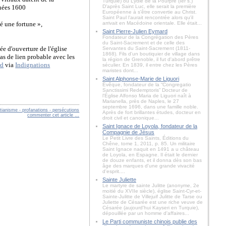
Turquie) ou Lydie de la Pourpre (Ier s.)
nnées 1600
D'après Saint Luc, elle serait la première
Européenne à s'être convertie au Christ.
Saint Paul l'aurait rencontrée alors qu'il
té une fortune »,
arrivait en Macédoine orientale. Elle était...
Saint Pierre-Julien Eymard
Fondateur de la Congrégation des Pères
du Saint-Sacrement et de celle des
ée d'ouverture de l'église
Servantes du Saint-Sacrement (1811-
1868). Fils d'un boutiquier de village dans
Pas de lien probable avec les
la région de Grenoble, il fut d'abord prêtre
rd
via
Indignations
séculier. En 1839, il entre chez les Pères
maristes dont...
Saint Alphonse-Marie de Liguori
Évêque, fondateur de la “Congregatio
Sanctissimi Redemptoris” Docteur de
l'Église Alfonso Maria de Liguori naît à
Marianella, près de Naples, le 27
septembre 1696, dans une famille noble.
stianisme - profanations - persécutions
Après de fort brillantes études, docteur en
commenter cet article
…
droit civil et canonique...
Saint Ignace de Loyola, fondateur de la
Compagnie de Jésus
Le Petit Livre des Saints, Éditions du
Chêne, tome 1, 2011, p. 85. Un militaire
Saint Ignace naquit en 1491 a u château
de Loyola, en Espagne. Il était le dernier
de douze enfants, et il donna dès son bas
âge des marques d'une grande vivacité
d'esprit....
Sainte Juliette
Le martyre de sainte Julitte (anonyme, 2e
moitié du XVIIe siècle), église Saint-Cyr-et-
Sainte-Julitte de Villejuif Julitte de Tarse ou
Juliette de Césarée est une riche veuve de
Césarée (aujourd'hui Kayseri en Turquie),
dépouillée par un homme d'affaires...
Le Parti communiste chinois publie des