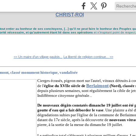
CHRIST-ROI
tout entier au bonheur de ses concitoyens, [...] qu’il ne peut faire le bonheur des Peuples q
utorité nécessaire, et qu’autrement étant lié dans ses opérations
et n’inspirant point de respect
<< Un maire d'un village gaulois...
La liberté de religion continue... >>
aimont, classé monument historique, vandalisée
Cierges écrasés, pigeon mort sur l'autel, vitraux détruits à co
Berlaimont
de l'
église du XVIIe siècle de
(Nord), classée
depuis plusieurs semaines, sont régulièrement la cible de jets
Indifférence citoyenne générale...
De nouveaux dégâts constatés dimanche 19 juillet ont été p
goutte d'eau qui a fait déborder le vase
. Une plainte a été 
dégradations subies par l'église de la commune de Berlaimon
datant du 17e siècle, après la découverte de
nouveaux vitrau
pierre, à la sortie de la messe du dimanche 19 juillet.
Le préjudice total s'élèverait à plusieurs milliers d'euros. Le