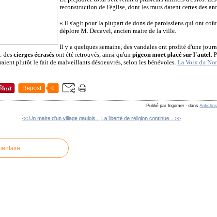
reconstruction de l'église, dont les murs datent certes des a
« Il s'agit pour la plupart de dons de paroissiens qui ont coû
déplore M. Decavel, ancien maire de la ville.
Il y a quelques semaine, des vandales ont profité d'une journ
 : des
cierges écrasés
ont été retrouvés, ainsi qu'un
pigeon mort placé sur l'autel
. 
raient plutôt le fait de malveillants désoeuvrés, selon les bénévoles.
La Voix du No
Repost
0
Publié par Ingomer
-
dans
Antichri
<< Un maire d'un village gaulois...
La liberté de religion continue... >>
mentaire