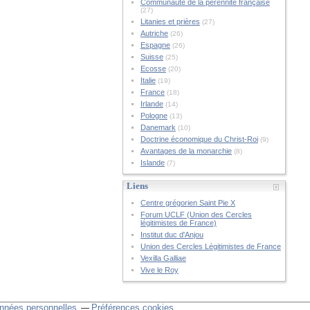
Communauté de la pérennité française
(27)
Litanies et prières
(27)
Autriche
(26)
Espagne
(26)
Suisse
(25)
Ecosse
(20)
Italie
(19)
France
(18)
Irlande
(14)
Pologne
(13)
Danemark
(10)
Doctrine économique du Christ-Roi
(9)
Avantages de la monarchie
(8)
Islande
(7)
Liens
Centre grégorien Saint Pie X
Forum UCLF (Union des Cercles
légitimistes de France)
Institut duc d'Anjou
Union des Cercles Légitimistes de France
Vexilla Galliae
Vive le Roy
nnées personnelles
Préférences cookies