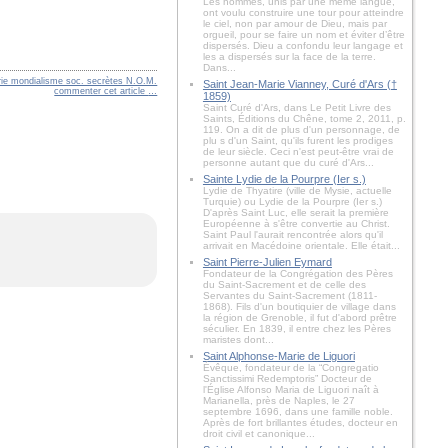
Les hommes, unis par une même langue,
ont voulu construire une tour pour atteindre
le ciel, non par amour de Dieu, mais par
orgueil, pour se faire un nom et éviter d’être
dispersés. Dieu a confondu leur langage et
les a dispersés sur la face de la terre.
Dans...
ie mondialisme soc. secrètes N.O.M.
Saint Jean-Marie Vianney, Curé d'Ars (†
commenter cet article
…
1859)
Saint Curé d'Ars, dans Le Petit Livre des
Saints, Éditions du Chêne, tome 2, 2011, p.
119. On a dit de plus d'un personnage, de
plu s d'un Saint, qu'ils furent les prodiges
de leur siècle. Ceci n'est peut-être vrai de
personne autant que du curé d'Ars...
Sainte Lydie de la Pourpre (Ier s.)
Lydie de Thyatire (ville de Mysie, actuelle
Turquie) ou Lydie de la Pourpre (Ier s.)
D'après Saint Luc, elle serait la première
Européenne à s'être convertie au Christ.
Saint Paul l'aurait rencontrée alors qu'il
arrivait en Macédoine orientale. Elle était...
Saint Pierre-Julien Eymard
Fondateur de la Congrégation des Pères
du Saint-Sacrement et de celle des
Servantes du Saint-Sacrement (1811-
1868). Fils d'un boutiquier de village dans
la région de Grenoble, il fut d'abord prêtre
séculier. En 1839, il entre chez les Pères
maristes dont...
Saint Alphonse-Marie de Liguori
Évêque, fondateur de la “Congregatio
Sanctissimi Redemptoris” Docteur de
l'Église Alfonso Maria de Liguori naît à
Marianella, près de Naples, le 27
septembre 1696, dans une famille noble.
Après de fort brillantes études, docteur en
droit civil et canonique...