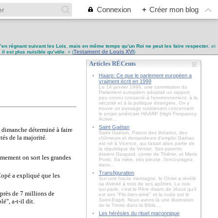
Connexion
+
Créer mon blog
u’en régnant suivant les Lois
,
mais en même temps qu’un Roi ne peut les faire respecter
, et
Testament de Louis XVI
,
il est plus nuisible qu’utile
. » (
)
Articles RÉCents
Haarp: Ce que le parlement européen a
vraiment écrit en 1999
Le 14 janvier 1999, une commission du
Parlement européen adoptait un rapport
peu connu consacré à l'environnement, à la
sécurité et à la politique étrangère. On y
trouve un passage surprenant concernant
le projet américain HAARP (High Frequency
Active...
Saint Gaétan
é
dimanche déterminé à faire
Saint Gaétan, Patron des théatins, des
tés de la majorité.
chômeurs et demandeurs d'emploi Gaétan
est né à Vicence, qui faisait alors partie de
la république de Venise. Ses parents
étaient Gaspard, comte de Thiène, et Maria
èmement on sort les grandes
Porto. Sa mère, très pieuse, l'encouragea
dans...
Transfiguration
Copé a expliqué que les
Sur une haute montagne, le Christ a révélé
sa divinité à trois de ses apôtres. La voix
qui parle, c'est le Père disant de Jésus qu'il
 près de 7 millions de
est son "Fils bien-aimé" et la nuée est le
Saint-Esprit. Nous avons là une illustration
", a-t-il dit.
de la Trinité dans la Bible....
Les hérésies du rituel maçonnique