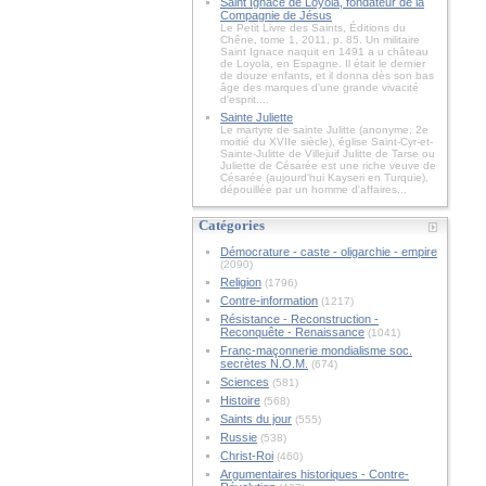
Saint Ignace de Loyola, fondateur de la
Compagnie de Jésus
Le Petit Livre des Saints, Éditions du
Chêne, tome 1, 2011, p. 85. Un militaire
Saint Ignace naquit en 1491 a u château
de Loyola, en Espagne. Il était le dernier
de douze enfants, et il donna dès son bas
âge des marques d'une grande vivacité
d'esprit....
Sainte Juliette
Le martyre de sainte Julitte (anonyme, 2e
moitié du XVIIe siècle), église Saint-Cyr-et-
Sainte-Julitte de Villejuif Julitte de Tarse ou
Juliette de Césarée est une riche veuve de
Césarée (aujourd'hui Kayseri en Turquie),
dépouillée par un homme d'affaires...
Catégories
Démocrature - caste - oligarchie - empire
(2090)
Religion
(1796)
Contre-information
(1217)
Résistance - Reconstruction -
Reconquête - Renaissance
(1041)
Franc-maçonnerie mondialisme soc.
secrètes N.O.M.
(674)
Sciences
(581)
Histoire
(568)
Saints du jour
(555)
Russie
(538)
Christ-Roi
(460)
Argumentaires historiques - Contre-