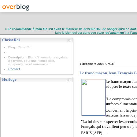
«
Je recommande à mon fils s’il avait le malheur de devenir Roi, de songer qu’il se doit 
faire le bien qui est dans son cœur,
qu’autant qu’il a l’a
Christ Roi
Christ Roi
Blog
: Christ Roi
Description
: Blog d'informations royaliste,
légitimiste, pour une France libre,
1 décembre 2008
07:16
indépendante et souveraine
Contact
Le franc-maçon Jean-François Cop
Horloge
Le franc-maçon Jea
adopter le texte su
"Le compromis cons
surfaces alimentair
Concernant la prin
secteurs faisant déj
"La loi devra respecter les accord
Français qui travaillent peu ou pro
PARIS (AFP) —