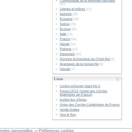
Communauté de la pérennité française
(27)
Litanies et prières
(27)
Autriche
(26)
Espagne
(26)
Suisse
(25)
Ecosse
(20)
Italie
(19)
France
(18)
Irlande
(14)
Pologne
(13)
Danemark
(10)
Doctrine économique du Christ-Roi
(9)
Avantages de la monarchie
(8)
Islande
(7)
Liens
Centre grégorien Saint Pie X
Forum UCLF (Union des Cercles
légitimistes de France)
Institut duc d'Anjou
Union des Cercles Légitimistes de France
Vexilla Galliae
Vive le Roy
nnées personnelles
Préférences cookies