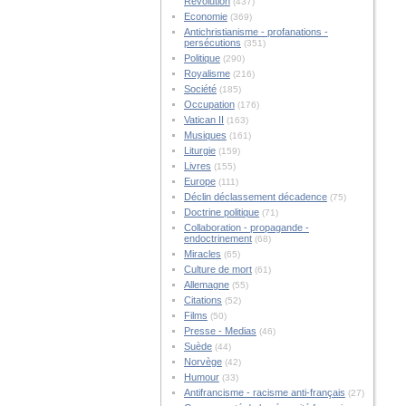
Révolution
(437)
Economie
(369)
Antichristianisme - profanations -
persécutions
(351)
Politique
(290)
Royalisme
(216)
Société
(185)
Occupation
(176)
Vatican II
(163)
Musiques
(161)
Liturgie
(159)
Livres
(155)
Europe
(111)
Déclin déclassement décadence
(75)
Doctrine politique
(71)
Collaboration - propagande -
endoctrinement
(68)
Miracles
(65)
Culture de mort
(61)
Allemagne
(55)
Citations
(52)
Films
(50)
Presse - Medias
(46)
Suède
(44)
Norvège
(42)
Humour
(33)
Antifrancisme - racisme anti-français
(27)