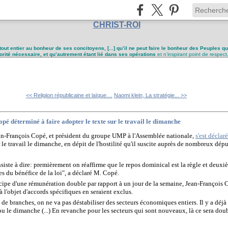
CHRIST-ROI
tout entier au bonheur de ses concitoyens, [...] qu’il ne peut faire le bonheur des Peuples q
utorité nécessaire, et qu’autrement étant lié dans ses opérations
et n’inspirant point de respect
<< Religion républicaine et laïque....
Naomi klein, La stratégie... >>
é déterminé à faire adopter le texte sur le travail le dimanche
n-François Copé, et président du groupe UMP à l'Assemblée nationale,
s'est déclar
r le travail le dimanche, en dépit de l'hostilité qu'il suscite auprès de nombreux dépu
iste à dire: premièrement on réaffirme que le repos dominical est la règle et deuxi
es du bénéfice de la loi", a déclaré M. Copé.
cipe d'une rémunération double par rapport à un jour de la semaine, Jean-François 
à l'objet d'accords spécifiques en seraient exclus.
s de branches, on ne va pas déstabiliser des secteurs économiques entiers. Il y a déjà
u le dimanche (...) En revanche pour les secteurs qui sont nouveaux, là ce sera doublé