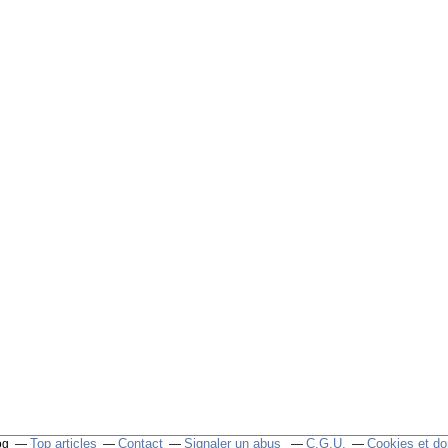
Top articles
Contact
Signaler un abus
C.G.U.
Cookies et do
og