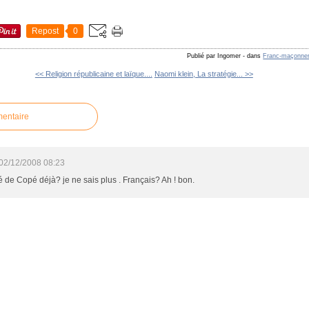
Repost
0
Publié par Ingomer
-
dans
Franc-maçonner
<< Religion républicaine et laïque....
Naomi klein, La stratégie... >>
mentaire
02/12/2008 08:23
té de Copé déjà? je ne sais plus . Français? Ah ! bon.