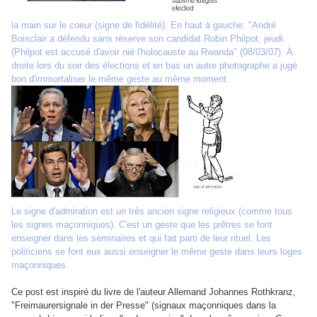
la main sur le coeur (signe de fidélité). En haut à gauche: "André
Boisclair a défendu sans réserve son candidat Robin Philpot, jeudi.
(Philpot est accusé d'avoir nié l'holocauste au Rwanda" (08/03/07). À
droite lors du soir des élections et en bas un autre photographe a jugé
bon d'immortaliser le même geste au même moment.
Le signe d'admiration est un très ancien signe religieux (comme tous
les signes maçonniques). C'est un geste que les prêtres se font
enseigner dans les séminaires et qui fait parti de leur rituel. Les
politiciens se font eux aussi enseigner le même geste dans leurs loges
maçonniques.
Ce post est inspiré du livre de l'auteur Allemand Johannes Rothkranz,
"Freimaurersignale in der Presse" (signaux maçonniques dans la