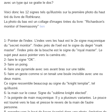
avec un type qui se gratte le dos?
Voici donc les 12 signes tels qu'illustrés sur la première photo du haut
tiré du livre de Rothkranz.
La photo du bas est un collage d'images tirées du livre: "Richardson's
monitor of freemasonry"
lien
1- Pointer de l'index. L'index vers les haut est le 2e signe maçonnique
du "secret monitor". l'index près de l'oeil est le signe du degré "mark
master". l'index près de la bouche est le signe du "royal master". Le
sujet peut aussi pointer vers la caméra etc.
2- faire le signe "OK".
3- faire un poing.
4- faire une pyramide avec ses avant bras sur une table.
5- faire un geste comme si on tenait une boule invisible avec une ou
deux mains.
Ce signe ressemble beaucoup au signe du "knight templar", tel
qu'illustré.
6- la main sur le coeur. Signe du "sublime knight elected".
7- la poignée de main maçonnique. Il y a plusieurs variantes. Le pouce
est tourné vers le bas et presse le revers de la main de l'autre
personne.
8- regarder vers le haut de façon éxagéré dans une photo. (imitation de