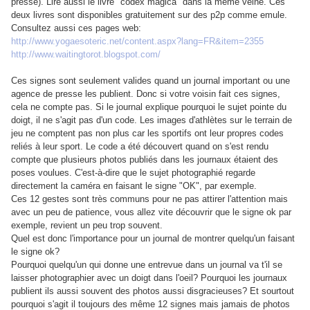
presse). Lire aussi le livre "codex magica" dans la même veine. Ces
deux livres sont disponibles gratuitement sur des p2p comme emule.
Consultez aussi ces pages web:
http://www.yogaesoteric.net/content.aspx?lang=FR&item=2355
http://www.waitingtorot.blogspot.com/
Ces signes sont seulement valides quand un journal important ou une
agence de presse les publient. Donc si votre voisin fait ces signes,
cela ne compte pas. Si le journal explique pourquoi le sujet pointe du
doigt, il ne s'agit pas d'un code. Les images d'athlètes sur le terrain de
jeu ne comptent pas non plus car les sportifs ont leur propres codes
reliés à leur sport. Le code a été découvert quand on s'est rendu
compte que plusieurs photos publiés dans les journaux étaient des
poses voulues. C'est-à-dire que le sujet photographié regarde
directement la caméra en faisant le signe "OK", par exemple.
Ces 12 gestes sont très communs pour ne pas attirer l'attention mais
avec un peu de patience, vous allez vite découvrir que le signe ok par
exemple, revient un peu trop souvent.
Quel est donc l'importance pour un journal de montrer quelqu'un faisant
le signe ok?
Pourquoi quelqu'un qui donne une entrevue dans un journal va t'il se
laisser photographier avec un doigt dans l'oeil? Pourquoi les journaux
publient ils aussi souvent des photos aussi disgracieuses? Et sourtout
pourquoi s'agit il toujours des même 12 signes mais jamais de photos