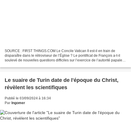
SOURCE : FIRST THINGS.COM Le Concile Vatican II est-il en train de
disparaître dans le rétroviseur de l’Église ? Le pontificat de François a-t-il
soulevé de nouvelles questions difficiles sur l’exercice de l’autorité papale ?
L’Église romaine est-elle...
Le suaire de Turin date de l'époque du Christ,
révèlent les scientifiques
Publié le 03/09/2024 à 16:34
Par
Ingomer