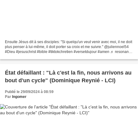
Ensuite Jésus dit à ses disciples: "Si quelqu'un veut venir avec moi, il ne doit
plus penser à lui-même, il doit porter sa croix et me suivre." @juliennoel54
#Dieu #jesuschrist #bible #tiktokchretien #versetdujour #amen ♬ resonance
- landen Dans nos moments...
État défaillant : "Là c'est la fin, nous arrivons au
bout d'un cycle" (Dominique Reynié - LCI)
Publié le 29/09/2024 à 08:59
Par
Ingomer