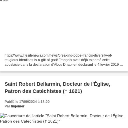
https://www.lifesitenews.com/news/breaking-pope-francis-diversity-of-
religious-identities-is-a-gift-of-god/ François avait déjà exprimé cette
apostasie dans la déclaration d’Abou Dhabi en déclarant le 4 février 2019 :
"le pluralisme et les diversités...
Saint Robert Bellarmin, Docteur de l'Église,
Patron des Catéchistes († 1621)
Publié le 17/09/2024 à 18:00
Par
Ingomer