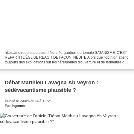
https://metropole.toulouse.fr/sortir/le-gardien-du-temple SATANISME, C'EST
REPARTI ! L'ÉGLISE RÉAGIT DE FAÇON INÉDITE Alors que l'opinion attend
toujours des explications sur les cérémonies d'ouverture et de fermeture des
JO, on apprend que la Compagnie...
Débat Matthieu Lavagna Ab Veyron :
sédévacantisme plausible ?
Publié le 24/09/2024 à 10:21
Par
Ingomer