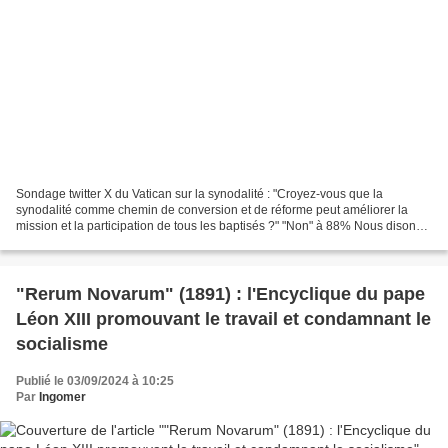
Sondage twitter X du Vatican sur la synodalité : "Croyez-vous que la
synodalité comme chemin de conversion et de réforme peut améliorer la
mission et la participation de tous les baptisés ?" "Non" à 88% Nous disons
"Non, Saint-Père" ! Par le Père Joachim...
"Rerum Novarum" (1891) : l'Encyclique du pape
Léon XIII promouvant le travail et condamnant le
socialisme
Publié le 03/09/2024 à 10:25
Par
Ingomer