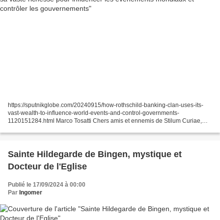
https://sputnikglobe.com/20240915/how-rothschild-banking-clan-uses-its-
vast-wealth-to-influence-world-events-and-control-governments-
1120151284.html Marco Tosatti Chers amis et ennemis de Stilum Curiae,
grâce à notre ami Umberto Pascali, que nous remercions,...
Sainte Hildegarde de Bingen, mystique et
Docteur de l'Eglise
Publié le 17/09/2024 à 00:00
Par
Ingomer