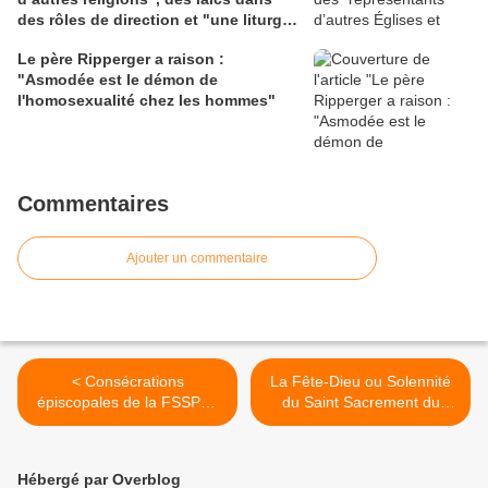
des rôles de direction et "une liturgie
en clé synodale"
Le père Ripperger a raison :
"Asmodée est le démon de
l'homosexualité chez les hommes"
Commentaires
Ajouter un commentaire
< Consécrations
La Fête-Dieu ou Solennité
épiscopales de la FSSPX :
du Saint Sacrement du
"Au fond, le conflit tourne
Corps et du Sang du Christ
autour de la question de la
>
vérité" – Évêque Athanasius
Hébergé par Overblog
Schneider