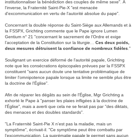
institutionnaliser la bénédiction des couples de même sexe". À
l'inverse, la Fraternité Saint-Pie-X "est menacée
d'excommunication en vertu de l'autorité absolue du pape".
Concernant la double réponse du Saint-Siège aux Allemands et à
la FSSPX, Grichting commente que le Pape ignore Lumen
Gentium n° 21 "concernant le sacrement de l’Ordre et exige
l’acceptation de la Constitution sur la liturgie…
Ces deux poids,
deux mesures détruisent la confiance de nombreux fidèles
."
Soulignant un exercice déformé de l'autorité papale, Grichting
note que les consécrations épiscopales prévues par la FSSPX
constituent "sans aucun doute une tentative problématique de
limiter l'omnipotence papale lorsque sa limite ne semble plus être
la doctrine de l'Église".
Afin de réparer les dégâts au sein de l'Église, Mgr Grichting a
exhorté le Pape à "panser les plaies infligées à la doctrine de
l'Église", mais a averti que cela ne se ferait pas par "des diktats,
des menaces et des doubles standards".
"La Fraternité Saint-Pie X n’est pas la maladie, mais un
symptôme", écrivait-il. "Ce symptôme peut être combattu par
l’excommunication. La suprématie papale le permet sans aucun