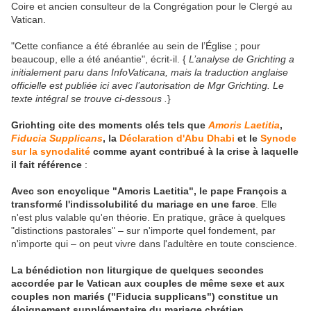
Coire et ancien consulteur de la Congrégation pour le Clergé au
Vatican.
"Cette confiance a été ébranlée au sein de l’Église ; pour
beaucoup, elle a été anéantie", écrit-il. {
L’analyse de Grichting a
initialement paru dans InfoVaticana, mais la traduction anglaise
officielle est publiée ici avec l’autorisation de Mgr Grichting. Le
texte intégral se trouve ci-dessous .
}
Grichting cite des moments clés tels que
Amoris Laetitia
,
Fiducia Supplicans
, la
Déclaration d'Abu Dhabi
et le
Synode
sur la synodalité
comme ayant contribué à la crise à laquelle
il fait référence
:
Avec son encyclique "Amoris Laetitia", le pape François a
transformé l'indissolubilité du mariage en une farce
. Elle
n'est plus valable qu'en théorie. En pratique, grâce à quelques
"distinctions pastorales" – sur n'importe quel fondement, par
n'importe qui – on peut vivre dans l'adultère en toute conscience.
La bénédiction non liturgique de quelques secondes
accordée par le Vatican aux couples de même sexe et aux
couples non mariés ("Fiducia supplicans") constitue un
éloignement supplémentaire du mariage chrétien.