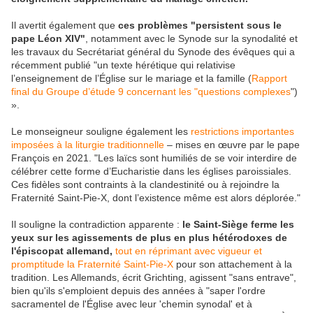
Il avertit également que
ces problèmes "persistent sous le
pape Léon XIV"
, notamment avec le Synode sur la synodalité et
les travaux du Secrétariat général du Synode des évêques qui a
récemment publié "un texte hérétique qui relativise
l’enseignement de l’Église sur le mariage et la famille (
Rapport
final du Groupe d’étude 9 concernant les "questions complexes
")
».
Le monseigneur souligne également les
restrictions importantes
imposées à la liturgie traditionnelle
– mises en œuvre par le pape
François en 2021. "Les laïcs sont humiliés de se voir interdire de
célébrer cette forme d’Eucharistie dans les églises paroissiales.
Ces fidèles sont contraints à la clandestinité ou à rejoindre la
Fraternité Saint-Pie-X, dont l’existence même est alors déplorée."
Il souligne la contradiction apparente :
le Saint-Siège ferme les
yeux sur les agissements de plus en plus hétérodoxes de
l'épiscopat allemand,
tout en réprimant avec vigueur et
promptitude la Fraternité Saint-Pie-X
pour son attachement à la
tradition. Les Allemands, écrit Grichting, agissent "sans entrave",
bien qu'ils s'emploient depuis des années à "saper l'ordre
sacramentel de l'Église avec leur 'chemin synodal' et à