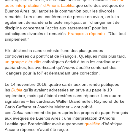
autre interprétation" d'
Amoris Laetitia
que celle des évêques de
Buenos Aires, qui autorise la communion pour les divorcés
remariés. Lors d'une conférence de presse en avion, on lui a
également demandé si le texte impliquait un "changement de
discipline concernant l'accès aux sacrements" pour les
catholiques divorcés et remariés.
François a répondu
: "Oui, tout
simplement."
Elle déclencha sans conteste l'une des plus grandes
controverses du pontificat de François. Quelques mois plus tard,
un groupe d'érudits
catholiques écrivit à tous les cardinaux et
patriarches, les avertissant qu'
Amoris Laetitia
contenait des
"dangers pour la foi" et demandant une correction.
Le 14 novembre 2016, quatre cardinaux ont rendu publiques
les
Dubia
qu'ils avaient adressées en privé au pape le 19
septembre, mais qui étaient restées sans réponse. Les quatre
signataires – les cardinaux Walter Brandmüller, Raymond Burke,
Carlo Caffarra et Joachim Meisner – ont publié
ces
Dubia
seulement dix jours après les propos du pape François
aux évêques de Buenos Aires : une interprétation d'Amoris
Laetitia que Brandmüller avait auparavant
qualifiée
d'hérétique.
Aucune réponse n'avait été reçue.