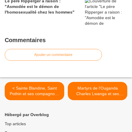
Le père Ripperger a raison :
"Asmodée est le démon de
l'homosexualité chez les hommes"
Commentaires
Ajouter un commentaire
< Sainte Blandine, Saint
Martyrs de l'Ouganda
Pothin et ses compagnons
Charles Lwanga et ses
martyrs, le diacre Sanctus,
compagnons (+ 1886) >
Maturus, le jeune Ponticus,
Attale et le médecin
Hébergé par Overblog
Alexandre (†177)
Top articles