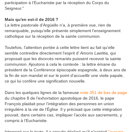
participation à l’Eucharistie par la réception du Corps du
Seigneur."
Mais qu'en est-il de 2016 ?
La lettre pastorale d'Argüello n'a, à première vue, rien de
remarquable, puisqu'elle présente simplement l'enseignement
catholique sur la réception de la sainte communion.
Toutefois, l'attention portée à cette lettre tient au fait qu'elle
semble contredire directement l'esprit d'
Amoris Laetitia,
qui
proposait que les divorcés remariés puissent recevoir la sainte
communion. Ajoutons à cela le contexte : la lettre émane du
président de la Conférence épiscopale espagnole, à deux ans de
la fin de son mandat et sur le point d'accueillir une visite papale,
ce qui lui confère une signification nouvelle.
Dans les quelques lignes de la fameuse
note 351 de bas de page
du chapitre 8 de l’exhortation apostolique de 2016, le pape
François plaidait pour l’intégration des personnes en union
irrégulière à la vie de l’Église. Il y précisait que cette intégration
pouvait, dans certains cas, impliquer l’accès aux sacrements, y
compris à l’Eucharistie.
Interrogé sur le texte, il a ensuite déclaré qu'il n'existait
"aucune