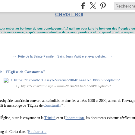
CHRIST-ROI
tout entier au bonheur de ses concitoyens, [...] qu’il ne peut faire le bonheur des Peuples q
utorité nécessaire, et qu’autrement étant lié dans ses opérations
et n’inspirant point de respect
<< Fête de la Sainte Famille...
Saint Jean, Apôtre et évangéliste... >>
 ''l'Eglise de Constantin''
Cf. https://x.com/MrCasey62/status/2004624416718888965/photo/1
resbytérien américain converti au catholicisme dans les années 1990 et 2000, auteur de l'ouvrage
Constantin
lit le mensonge de ''l'Eglise de
'' :
Trinité
Incarnation
l'Église, outre la croyance en la
et en l'
, les documents existants révèlent 
Eucharistie
ang du Christ dans l'