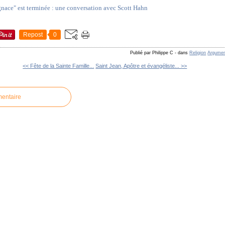
gnace" est terminée : une conversation avec Scott Hahn
Repost
0
Publié par Philippe C
-
dans
Religion
Argument
<< Fête de la Sainte Famille...
Saint Jean, Apôtre et évangéliste... >>
mentaire