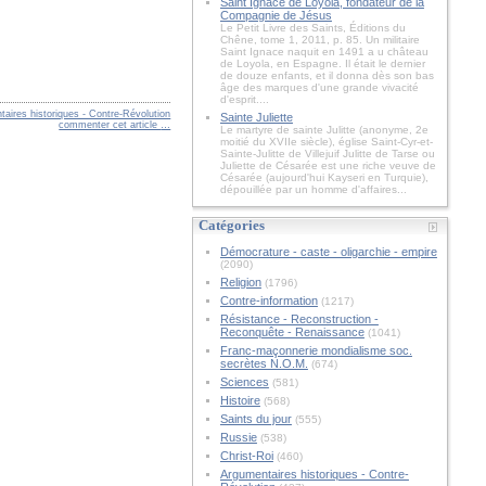
Saint Ignace de Loyola, fondateur de la
Compagnie de Jésus
Le Petit Livre des Saints, Éditions du
Chêne, tome 1, 2011, p. 85. Un militaire
Saint Ignace naquit en 1491 a u château
de Loyola, en Espagne. Il était le dernier
de douze enfants, et il donna dès son bas
âge des marques d'une grande vivacité
d'esprit....
aires historiques - Contre-Révolution
Sainte Juliette
commenter cet article
…
Le martyre de sainte Julitte (anonyme, 2e
moitié du XVIIe siècle), église Saint-Cyr-et-
Sainte-Julitte de Villejuif Julitte de Tarse ou
Juliette de Césarée est une riche veuve de
Césarée (aujourd'hui Kayseri en Turquie),
dépouillée par un homme d'affaires...
Catégories
Démocrature - caste - oligarchie - empire
(2090)
Religion
(1796)
Contre-information
(1217)
Résistance - Reconstruction -
Reconquête - Renaissance
(1041)
Franc-maçonnerie mondialisme soc.
secrètes N.O.M.
(674)
Sciences
(581)
Histoire
(568)
Saints du jour
(555)
Russie
(538)
Christ-Roi
(460)
Argumentaires historiques - Contre-