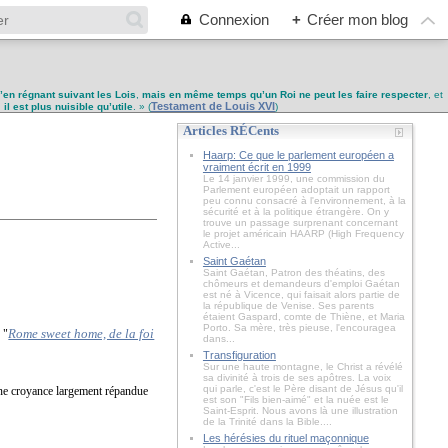
Connexion
+
Créer mon blog
u’en régnant suivant les Lois
,
mais en même temps qu’un Roi ne peut les faire respecter
, et
Testament de Louis XVI
,
il est plus nuisible qu’utile
. » (
)
Articles RÉCents
Haarp: Ce que le parlement européen a
vraiment écrit en 1999
Le 14 janvier 1999, une commission du
Parlement européen adoptait un rapport
peu connu consacré à l'environnement, à la
sécurité et à la politique étrangère. On y
trouve un passage surprenant concernant
le projet américain HAARP (High Frequency
Active...
Saint Gaétan
Saint Gaétan, Patron des théatins, des
chômeurs et demandeurs d'emploi Gaétan
est né à Vicence, qui faisait alors partie de
la république de Venise. Ses parents
étaient Gaspard, comte de Thiène, et Maria
Porto. Sa mère, très pieuse, l'encouragea
Rome sweet home, de la foi
 "
dans...
Transfiguration
Sur une haute montagne, le Christ a révélé
sa divinité à trois de ses apôtres. La voix
qui parle, c'est le Père disant de Jésus qu'il
une croyance largement répandue
est son "Fils bien-aimé" et la nuée est le
Saint-Esprit. Nous avons là une illustration
de la Trinité dans la Bible....
Les hérésies du rituel maçonnique