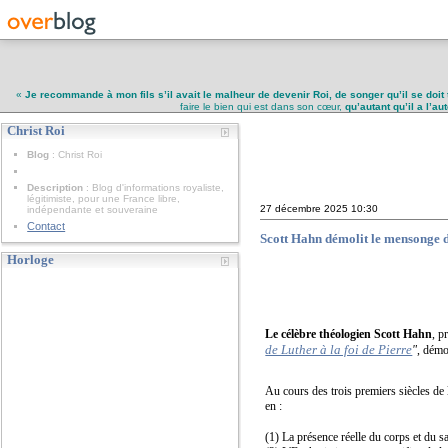
«
Je recommande à mon fils s’il avait le malheur de devenir Roi, de songer qu’il se doit 
faire le bien qui est dans son cœur,
qu’autant qu’il a l’a
Christ Roi
Christ Roi
Blog
: Christ Roi
Description
: Blog d'informations royaliste,
légitimiste, pour une France libre,
27 décembre 2025
10:30
indépendante et souveraine
Contact
Scott Hahn démolit le mensonge de
Horloge
Le célèbre théologien Scott Hahn
, p
de Luther à la foi de Pierre
"
, démo
Au cours des trois premiers siècles de 
en :
(1) La présence réelle du corps et du s