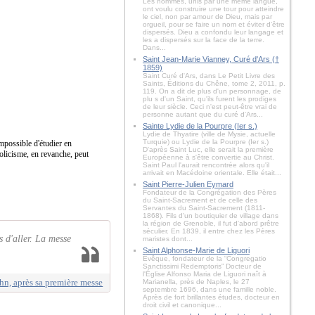
Les hommes, unis par une même langue,
ont voulu construire une tour pour atteindre
le ciel, non par amour de Dieu, mais par
orgueil, pour se faire un nom et éviter d’être
dispersés. Dieu a confondu leur langage et
les a dispersés sur la face de la terre.
Dans...
Saint Jean-Marie Vianney, Curé d'Ars (†
1859)
Saint Curé d'Ars, dans Le Petit Livre des
Saints, Éditions du Chêne, tome 2, 2011, p.
119. On a dit de plus d'un personnage, de
plu s d'un Saint, qu'ils furent les prodiges
de leur siècle. Ceci n'est peut-être vrai de
personne autant que du curé d'Ars...
Sainte Lydie de la Pourpre (Ier s.)
Lydie de Thyatire (ville de Mysie, actuelle
Turquie) ou Lydie de la Pourpre (Ier s.)
 impossible d'étudier en
D'après Saint Luc, elle serait la première
holicisme, en revanche, peut
Européenne à s'être convertie au Christ.
Saint Paul l'aurait rencontrée alors qu'il
arrivait en Macédoine orientale. Elle était...
Saint Pierre-Julien Eymard
Fondateur de la Congrégation des Pères
du Saint-Sacrement et de celle des
Servantes du Saint-Sacrement (1811-
1868). Fils d'un boutiquier de village dans
la région de Grenoble, il fut d'abord prêtre
séculier. En 1839, il entre chez les Pères
s d'aller. La messe
maristes dont...
Saint Alphonse-Marie de Liguori
Évêque, fondateur de la “Congregatio
Sanctissimi Redemptoris” Docteur de
l'Église Alfonso Maria de Liguori naît à
hn, après sa première messe
Marianella, près de Naples, le 27
septembre 1696, dans une famille noble.
Après de fort brillantes études, docteur en
droit civil et canonique...