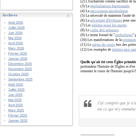
(2) L'Eucharistie comme sacrifice de l
régénération baptismale
(3) La
succession apostolique
(4) La
Archives
(5) La nécessité de maintenir l'unité de 
nécessité d'évêques
(6) La
pour un
Août 2026
prières pour les morts
(7) Les
Juillet 2026
culte des reliques
(8) Le
Juin 2026
catholique
(9) Le terme formel de ''
''
Mai 2026
primaut
(10) Les manifestations de la
Avril 2026
signe de croix
(11) Le
lors des prièr
Mars 2026
prières aux sai
(12) Les exemples de
Février 2026
Janvier 2026
Quelle qu'ait été cette Église primiti
Décembre 2025
profondeur l'histoire de l'Église et d'e
Novembre 2025
remonter le cours de l'histoire jusqu'à 
Octobre 2025
Septembre 2025
Août 2025
Juillet 2025
Juin 2025
Mai 2025
J'ai compris que je n'
Avril 2025
est ce qui m'y emmène
Mars 2025
Février 2025
Janvier 2025
----------------------------