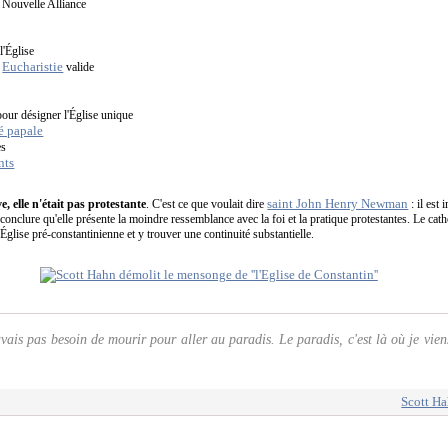
a Nouvelle Alliance
l'Église
Eucharistie
e
valide
 pour désigner l'Église unique
é papale
es
nts
saint John Henry Newman
ve, elle n'était pas protestante
. C'est ce que voulait dire
: il est
n conclure qu'elle présente la moindre ressemblance avec la foi et la pratique protestantes. Le cat
l'Église pré-constantinienne et y trouver une continuité substantielle.
avais pas besoin de mourir pour aller au paradis. Le paradis, c'est là où je vien
.
Scott Ha