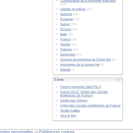
Communauté de la pérennité française
(27)
Litanies et prières
(27)
Autriche
(26)
Espagne
(26)
Suisse
(25)
Ecosse
(20)
Italie
(19)
France
(18)
Irlande
(14)
Pologne
(13)
Danemark
(10)
Doctrine économique du Christ-Roi
(9)
Avantages de la monarchie
(8)
Islande
(7)
Liens
Centre grégorien Saint Pie X
Forum UCLF (Union des Cercles
légitimistes de France)
Institut duc d'Anjou
Union des Cercles Légitimistes de France
Vexilla Galliae
Vive le Roy
nnées personnelles
Préférences cookies