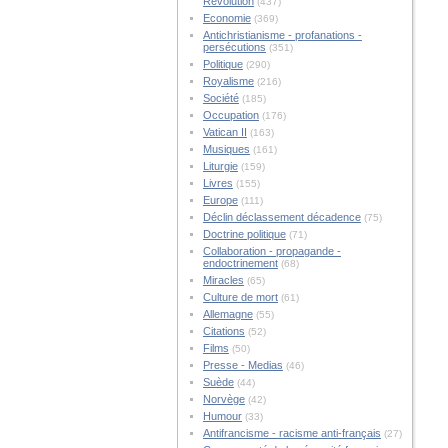
Révolution
(437)
Economie
(369)
Antichristianisme - profanations -
persécutions
(351)
Politique
(290)
Royalisme
(216)
Société
(185)
Occupation
(176)
Vatican II
(163)
Musiques
(161)
Liturgie
(159)
Livres
(155)
Europe
(111)
Déclin déclassement décadence
(75)
Doctrine politique
(71)
Collaboration - propagande -
endoctrinement
(68)
Miracles
(65)
Culture de mort
(61)
Allemagne
(55)
Citations
(52)
Films
(50)
Presse - Medias
(46)
Suède
(44)
Norvège
(42)
Humour
(33)
Antifrancisme - racisme anti-français
(27)