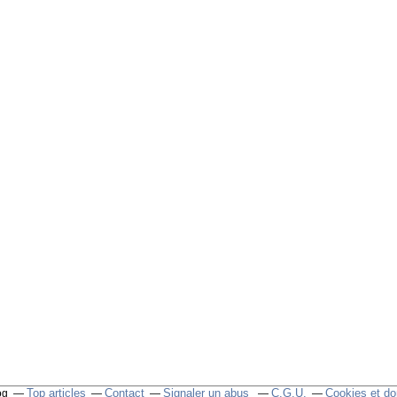
Top articles
Contact
Signaler un abus
C.G.U.
Cookies et do
og