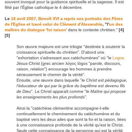
souvent invoqué pour la guidance spirituelle et la sagesse. Il est
fêté par l'Église catholique le 4 décembre.
Le
18 avril 2007, Benoît XVI a repris ses portraits des Pères
de l'Eglise et tracé celui de Clément d'Alexandrie
, "l'
un des
maîtres du dialogue 'foi raison'
dans le contexte chrétien."
[4]
[5]
Son œuvre majeure est une trilogie "destinée à soutenir la
croissance spirituelle du chrétien". D'abord une
"exhortation s'adressant aux catéchumènes" où "le
Logos
Jésus-Christ (grec ancien λόγος lógos "parole, discours,
raison, relation") encourage les hommes à prendre
sérieusement le chemin de la vérité".
Ensuite, une œuvre dans laquelle "
le Christ est pédagogue,
l'éducateur de qui par la grâce du baptême est devenu fils
de Dieu
". Le Christ apparaît comme "
le Maître qui propose
les enseignements les plus profonds
".
Ainsi la "catéchèse clémentine accompagne-t-elle
continuellement le cheminement du catéchumène et du
baptisé vers les deux ailes que sont la foi et la raison, liées
à une connaissance profonde de la vérité qu'est le Christ.
Seule cette connaissance de la personne qui est la vérité