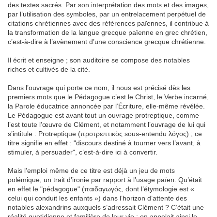
des textes sacrés. Par son interprétation des mots et des images,
par l’utilisation des symboles, par un entrelacement perpétuel de
citations chrétiennes avec des références païennes, il contribue à
la transformation de la langue grecque païenne en grec chrétien,
c’est-à-dire à l’avènement d’une conscience grecque chrétienne.
Il écrit et enseigne ; son auditoire se compose des notables
riches et cultivés de la cité.
Dans l’ouvrage qui porte ce nom, il nous est précisé dès les
premiers mots que le Pédagogue c’est le Christ, le Verbe incarné,
la Parole éducatrice annoncée par l’Écriture, elle-même révélée.
Le Pédagogue est avant tout un ouvrage protreptique, comme
l’est toute l’œuvre de Clément, et notamment l’ouvrage de lui qui
s’intitule : Protreptique (προτρεπτικὸς sous-entendu λόγος) ; ce
titre signifie en effet : "discours destiné à tourner vers l’avant, à
stimuler, à persuader", c’est-à-dire ici à convertir.
Mais l’emploi même de ce titre est déjà un jeu de mots
polémique, un trait d’ironie par rapport à l’usage païen. Qu’était
en effet le "pédagogue" (παιδαγωγός, dont l’étymologie est «
celui qui conduit les enfants ») dans l’horizon d’attente des
notables alexandrins auxquels s’adressait Clément ? C’était une
réalité quotidienne et familière de leur vie : on appelait ainsi le