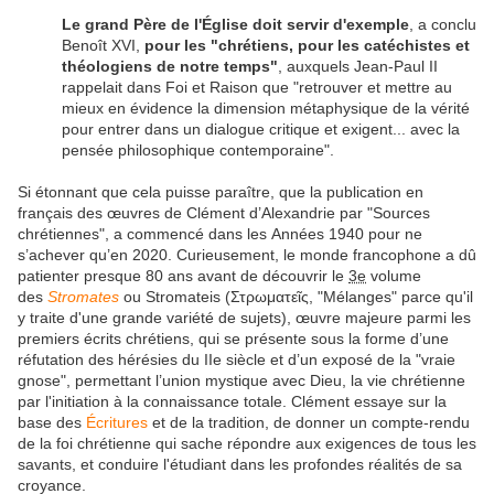
Le grand Père de l'Église doit servir d'exemple
, a conclu
Benoît XVI,
pour les "chrétiens, pour les catéchistes et
théologiens de notre temps"
, auxquels Jean-Paul II
rappelait dans Foi et Raison que "retrouver et mettre au
mieux en évidence la dimension métaphysique de la vérité
pour entrer dans un dialogue critique et exigent... avec la
pensée philosophique contemporaine".
Si étonnant que cela puisse paraître, que la publication en
français des œuvres de Clément d’Alexandrie par "Sources
chrétiennes", a commencé dans les Années 1940 pour ne
s’achever qu’en 2020. Curieusement, le monde francophone a dû
patienter presque 80 ans avant de découvrir le
3e
volume
des
Stromates
ou Stromateis (Στρωματεῖς, "Mélanges" parce qu'il
y traite d'une grande variété de sujets), œuvre majeure parmi les
premiers écrits chrétiens, qui se présente sous la forme d’une
réfutation des hérésies du IIe siècle et d’un exposé de la "vraie
gnose", permettant l’union mystique avec Dieu, la vie chrétienne
par l'initiation à la connaissance totale. Clément essaye sur la
base des
Écritures
et de la tradition, de donner un compte-rendu
de la foi chrétienne qui sache répondre aux exigences de tous les
savants, et conduire l'étudiant dans les profondes réalités de sa
croyance.