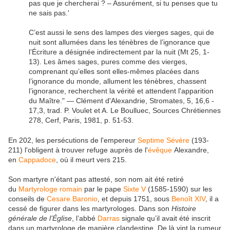
pas que je chercherai ? – Assurément, si tu penses que tu
ne sais pas.'
C’est aussi le sens des lampes des vierges sages, qui de
nuit sont allumées dans les ténèbres de l’ignorance que
l’Écriture a désignée indirectement par la nuit (Mt 25, 1-
13). Les âmes sages, pures comme des vierges,
comprenant qu’elles sont elles-mêmes placées dans
l’ignorance du monde, allument les ténèbres, chassent
l’ignorance, recherchent la vérité et attendent l'apparition
du Maître." — Clément d'Alexandrie, Stromates, 5, 16,6 -
17,3, trad. P. Voulet et A. Le Boulluec, Sources Chrétiennes
278, Cerf, Paris, 1981, p. 51-53.
En 202, les persécutions de l'empereur
Septime Sévère
(193-
211) l'obligent à trouver refuge auprès de l'
évêque
Alexandre,
en
Cappadoce
, où il meurt vers 215.
Son martyre n'étant pas attesté, son nom ait été retiré
du
Martyrologe romain
par le pape
Sixte V
(1585-1590) sur les
conseils de
Cesare Baronio
, et depuis 1751, sous
Benoît XIV
, il a
cessé de figurer dans les martyrologes. Dans son
Histoire
générale de l’Église
, l’abbé
Darras
signale qu’il avait été inscrit
dans un martyrologe de manière clandestine. De là vint la rumeur