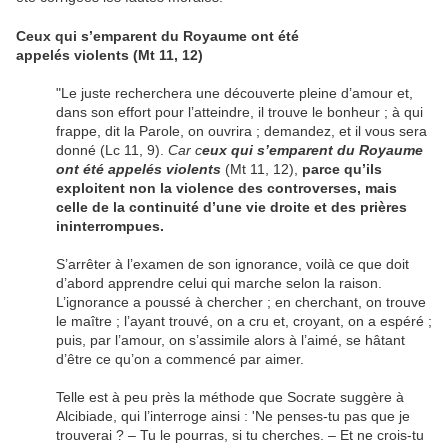
Ceux qui s’emparent du Royaume ont été
appelés violents (Mt 11, 12)
"Le juste recherchera une découverte pleine d’amour et,
dans son effort pour l’atteindre, il trouve le bonheur ; à qui
frappe, dit la Parole, on ouvrira ; demandez, et il vous sera
donné (Lc 11, 9).
Car c
eux qui s’emparent du Royaume
ont été appelés violents
(Mt 11, 12),
parce qu’ils
exploitent non la violence des controverses, mais
celle de la continuité d’une vie droite et des prières
ininterrompues.
S’arrêter à l’examen de son ignorance, voilà ce que doit
d’abord apprendre celui qui marche selon la raison.
L’ignorance a poussé à chercher ; en cherchant, on trouve
le maître ; l’ayant trouvé, on a cru et, croyant, on a espéré ;
puis, par l’amour, on s’assimile alors à l’aimé, se hâtant
d’être ce qu’on a commencé par aimer.
Telle est à peu près la méthode que Socrate suggère à
Alcibiade, qui l’interroge ainsi : 'Ne penses-tu pas que je
trouverai ? – Tu le pourras, si tu cherches. – Et ne crois-tu