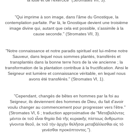
la lutte et de l'exercice" (Stromates VII, 3).
"Qui imprime à son image, dans l'âme du Gnostique, la
contemplation parfaite. Par là, le Gnostique devient une troisième
image divine qui, autant que cela est possible, s'assimile à la
cause seconde." (Stromates VII, 3).
"Notre connaissance et notre paradis spirituel est lui-même notre
Sauveur, dans lequel nous sommes plantés, transférés et
transplantés dans la bonne terre hors de la vie ancienne ; la
transformation de la plantation contribue à la fructification. Ainsi le
Seigneur est lumière et connaissance véritable, en lequel nous
avons été transférés." (Stromates VI, 1).
"Cependant, changés de bêtes en hommes par la foi au
Seigneur, ils deviennent des hommes de Dieu, du fait d'avoir
voulu changer au commencement pour progresser vers l'être."
(Stromates VI, 6 ; traduction approximative de "Μεταβαλόντες
μέντοι ἐκ τοῦ εἶναι θηρία διὰ τῆς κυριακῆς πίστεως ἄνθρωποι
γίνονται θεοῦ, ἐκ τοῦ τὴν ἀρχὴν θελῆσαι μεταβάλλεσθαι εἰς τὸ
γενέσθαι προκόπτοντες.").