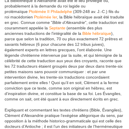
La Bibliothèque d’Alexandrie avait été le lieu privilégié où,
probablement à la demande du roi lagide ou
prolémaïque
Ptolémée II Philadelphe
(309-248 av. J.-C.) fils du
roi macédonien
Ptolémée Ier
, la Bible hébraïque avait été traduite
en grec. Connue comme "
Bible d’Alexandrie
", cette traduction est
couramment appelée la
Septante
(ensemble des plus
anciennes traductions de l'intégralité de la
Bible hébraïque
),
parce que selon la tradition, 70 ou plus exactement 72 prêtres et
savants hébreux (6 pour chacune des 12 tribus juives),
également experts en lettres grecques, l’ont élaborée. Une
légende chrétienne intervenue par la suite, et qui témoigne de la
célébrité de cette traduction aux yeux des croyants, raconte que
les 72 traducteurs étaient groupés deux par deux dans trente-six
petites maisons sans pouvoir communiquer : et par une
intervention divine, les trente-six traductions concordaient
parfaitement entre elles ! Quoi qu’il en soit, Clément a la ferme
conviction que ce texte, comme son original en hébreu, est
d’inspiration divine, et constitue la base de sa foi. Les Évangiles,
comme on sait, ont été quant à eux directement écrits en grec.
Expliquant et commentant les textes chrétiens (Bible, Évangiles),
Clément d'Alexandrie pratique l’exégèse allégorique du sens, par
opposition à la méthode historico-grammaticale qui est celle des
docteurs d’Antioche ; il est l’un des initiateurs de l’herméneutique