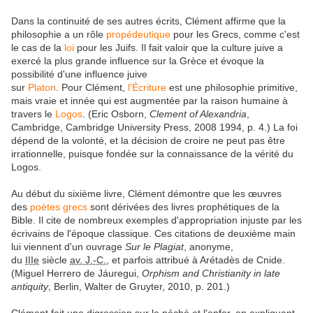
Dans la continuité de ses autres écrits, Clément affirme que la
philosophie a un rôle
propédeutique
pour les Grecs, comme c'est
le cas de la
loi
pour les Juifs. Il fait valoir que la culture juive a
exercé la plus grande influence sur la Grèce et évoque la
possibilité d'une influence juive
sur
Platon
. Pour Clément,
l'Écriture
est une philosophie primitive,
mais vraie et innée qui est augmentée par la raison humaine à
travers le
Logos
. (Eric Osborn,
Clement of Alexandria
,
Cambridge, Cambridge University Press,
2008
1994, p. 4.) La foi
dépend de la volonté, et la décision de croire ne peut pas être
irrationnelle, puisque fondée sur la connaissance de la vérité du
Logos.
Au début du sixième livre, Clément démontre que les œuvres
des
poètes grecs
sont dérivées des livres prophétiques de la
Bible. Il cite de nombreux exemples d'appropriation injuste par les
écrivains de l'époque classique. Ces citations de deuxième main
lui viennent d'un ouvrage
Sur le Plagiat
, anonyme,
du
IIIe
siècle
av. J.-C.
, et parfois attribué à Arétadès de Cnide.
(Miguel Herrero de Jáuregui,
Orphism and Christianity in late
antiquity
, Berlin, Walter de Gruyter, 2010, p. 201.)