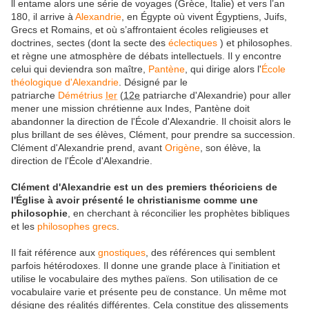
ll entame alors une série de voyages (Grèce, Italie) et vers l’an
180, il arrive à
Alexandrie
, en Égypte où vivent Égyptiens, Juifs,
Grecs et Romains, et où s’affrontaient écoles religieuses et
doctrines, sectes (dont la secte des
éclectiques
) et philosophes.
et règne une atmosphère de débats intellectuels. Il y encontre
celui qui deviendra son maître,
Pantène
, qui dirige alors l'
École
théologique d'Alexandrie
. Désigné par le
patriarche
Démétrius
Ier
(
12e
patriarche d'Alexandrie) pour aller
mener une mission chrétienne aux Indes, Pantène doit
abandonner la direction de l'École d'Alexandrie. Il choisit alors le
plus brillant de ses élèves, Clément, pour prendre sa succession.
Clément d'Alexandrie prend, avant
Origène
, son élève, la
direction de l'École d'Alexandrie.
Clément d'Alexandrie est un des premiers théoriciens de
l'Église à avoir présenté le christianisme comme une
philosophie
, en cherchant à réconcilier les prophètes bibliques
et les
philosophes grecs
.
Il fait référence aux
gnostiques
, des références qui semblent
parfois hétérodoxes. Il donne une grande place à l'initiation et
utilise le vocabulaire des mythes païens. Son utilisation de ce
vocabulaire varie et présente peu de constance. Un même mot
désigne des réalités différentes. Cela constitue des glissements