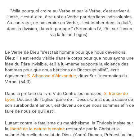
"Voilà pourquoi croire au Verbe et par le Verbe, c'est arriver à
l'unité, c'est-à-dire, être uni au Verbe par des liens indissolubles.
Au contraire, ne pas croire au Verbe, c'est tomber dans la duité,
dans la division, dans le partage." (Stromates IV, 25 ; sur l'union
via la foi au Logos).
Le Verbe de Dieu "s'est fait homme pour que nous devenions
Dieu; il s'est rendu visible dans le corps pour que nous ayons une
idée du Père invisible, et il a lui-même supporté la violence des
hommes pour que nous héritions de l'incorruptibilité", écrit
également
S. Athanase d'Alexandrie
, dans Sur l'incarnation du
Verbe, (54,3).
Dans la préface du livre V de Contre les hérésies,
S. Irénée de
Lyon
, Docteur de l'Eglise, parle de : "Jésus-Christ qui, à cause de
son surabondant amour, est devenu ce que nous sommes afin de
faire de nous ce qu'il est".
Luttant contre le fatalisme du manichéisme, la Théosis insiste sur
la
liberté de la nature humaine
restaurée par le Christ et la
volonté éternelle de salut de Dieu. (André Dumas, Prédestination,