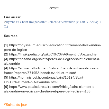
Amen.
Lire aussi
:
>
Hymne au Christ-Roi par saint Clément d'Alexandrie (v. 150- v. 220 ap. J.-
C.)
Sources
:
[1]
https://odysseum.eduscol.education.fr/clement-dalexandrie-
pere-de-leglise
[2]
https://fr.wikipedia.org/wiki/Cl%C3%A9ment_d'Alexandrie
[3]
https://hozana.org/saints/peres-de-l-eglise/saint-clement-d-
alexandrie
[4]
https://eglise.catholique.fr/vatican/benoit-xvi/benoit-xvi-en-
france/reperes/371952-benoit-xvi-foi-et-raison/
[5]
https://nominis.cef.fr/contenus/saint/10194/Saint-
Cl%C3%A9ment-d-Alexandrie.html
[6]
https://www.palaisdurosaire.com/fr/blog/saint-clement-d-
alexandrie-un-ecrivain-chretien-et-pere-de-l-eglise-n153
#Saints du jour