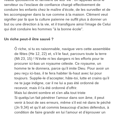
serviteur ou l’esclave de confiance chargé effectivement de
conduire les enfants chez le maître d’école, de les surveiller et de
les accompagner dans la rue comme à la maison. Clément veut
signifier par là que la culture païenne ne suffit plus à donner un
but ou une direction à la vie, et il transfigure ainsi l’image de Celui
qui doit conduire les hommes "à la bonne école".
Un riche peut-il être sauvé ?
Ô riche, si tu es raisonnable, navigue vers cette assemblée
de fêtes (He 12, 22) et, s’il le faut, parcours toute la terre
(Mt 23, 15) ! N’évite ni les dangers ni les efforts pour te
procurer ici-bas un royaume céleste. Ce royaume, un
homme te le donnera, parce qu’il imite Dieu. Pour avoir un
peu reçu ici-bas, il te fera habiter là-haut avec lui pour
toujours. Supplie-le d’accepter, hâte-toi, lutte et crains qu’il
ne te juge indigne, car il ne lui a pas été ordonné de
recevoir, mais il t’a été ordonné d'offrir.
Mais lui devint sombre et s'en alla tout triste
Si quelqu’un fait pénétrer l’amour dans son âme, il peut
venir à bout de ses erreurs, même s’il est né dans le péché
(Jn 9,34) et qu’il ait commis beaucoup d’actes défendus, à
condition de faire grandir en lui l’amour et d’éprouver un