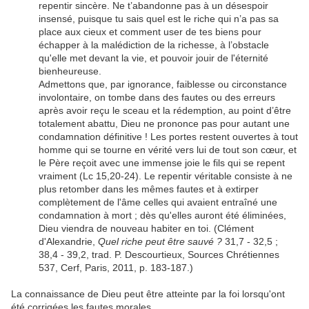
repentir sincère. Ne t’abandonne pas à un désespoir
insensé, puisque tu sais quel est le riche qui n’a pas sa
place aux cieux et comment user de tes biens pour
échapper à la malédiction de la richesse, à l’obstacle
qu'elle met devant la vie, et pouvoir jouir de l'éternité
bienheureuse.
Admettons que, par ignorance, faiblesse ou circonstance
involontaire, on tombe dans des fautes ou des erreurs
après avoir reçu le sceau et la rédemption, au point d’être
totalement abattu, Dieu ne prononce pas pour autant une
condamnation définitive ! Les portes restent ouvertes à tout
homme qui se tourne en vérité vers lui de tout son cœur, et
le Père reçoit avec une immense joie le fils qui se repent
vraiment (Lc 15,20-24). Le repentir véritable consiste à ne
plus retomber dans les mêmes fautes et à extirper
complètement de l'âme celles qui avaient entraîné une
condamnation à mort ; dès qu'elles auront été éliminées,
Dieu viendra de nouveau habiter en toi. (Clément
d'Alexandrie,
Quel riche peut être sauvé ?
31,7 - 32,5 ;
38,4 - 39,2, trad. P. Descourtieux, Sources Chrétiennes
537, Cerf, Paris, 2011, p. 183-187.)
La connaissance de Dieu peut être atteinte par la foi lorsqu'ont
été corrigées les fautes morales.