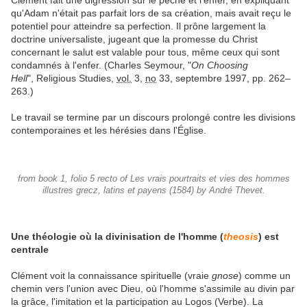
Clément fait une digression sur le péché et l'enfer, en expliquant
qu'Adam n'était pas parfait lors de sa création, mais avait reçu le
potentiel pour atteindre sa perfection. Il prône largement la
doctrine universaliste, jugeant que la promesse du Christ
concernant le salut est valable pour tous, même ceux qui sont
condamnés à l'enfer. (Charles Seymour, "
On Choosing
Hell
", Religious Studies,
vol.
3,
no
33,‎
septembre 1997,
pp. 262–
263.)
Le travail se termine par un discours prolongé contre les divisions
contemporaines et les hérésies dans l'Église.
from book 1, folio 5 recto of Les vrais pourtraits et vies des hommes
illustres grecz, latins et payens (1584) by André Thevet.
Une théologie où la divinisation de l'homme (
theosis
) est
centrale
Clément voit la connaissance spirituelle (vraie
gnose
) comme un
chemin vers l'union avec Dieu, où l'homme s'assimile au divin par
la grâce, l'imitation et la participation au Logos (Verbe). La