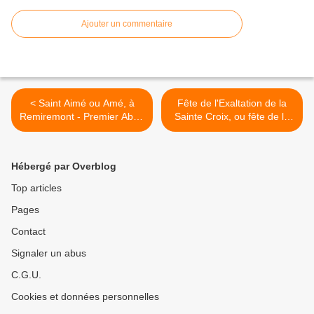
Ajouter un commentaire
< Saint Aimé ou Amé, à
Fête de l'Exaltation de la
Remiremont - Premier Abbé
Sainte Croix, ou fête de la
du Saint-Mont († v. 629)
Croix glorieuse >
Hébergé par Overblog
Top articles
Pages
Contact
Signaler un abus
C.G.U.
Cookies et données personnelles