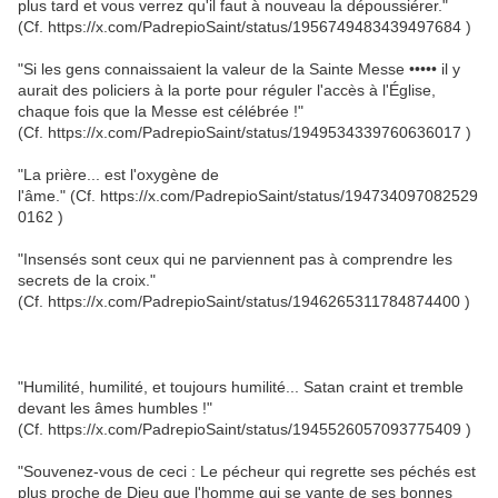
plus tard et vous verrez qu'il faut à nouveau la dépoussiérer."
(Cf. https://x.com/PadrepioSaint/status/1956749483439497684 )
"Si les gens connaissaient la valeur de la Sainte Messe ••••• il y
aurait des policiers à la porte pour réguler l'accès à l'Église,
chaque fois que la Messe est célébrée !"
(Cf. https://x.com/PadrepioSaint/status/1949534339760636017 )
"La prière... est l'oxygène de
l'âme." (Cf. https://x.com/PadrepioSaint/status/194734097082529
0162 )
"Insensés sont ceux qui ne parviennent pas à comprendre les
secrets de la croix."
(Cf. https://x.com/PadrepioSaint/status/1946265311784874400 )
"Humilité, humilité, et toujours humilité... Satan craint et tremble
devant les âmes humbles !"
(Cf. https://x.com/PadrepioSaint/status/1945526057093775409 )
"Souvenez-vous de ceci : Le pécheur qui regrette ses péchés est
plus proche de Dieu que l'homme qui se vante de ses bonnes