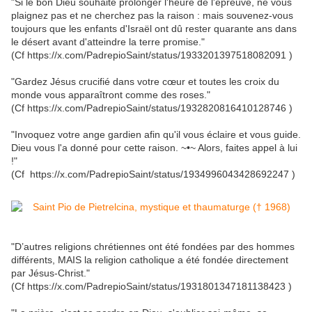
"Si le bon Dieu souhaite prolonger l'heure de l'épreuve, ne vous
plaignez pas et ne cherchez pas la raison : mais souvenez-vous
toujours que les enfants d'Israël ont dû rester quarante ans dans
le désert avant d'atteindre la terre promise."
(Cf https://x.com/PadrepioSaint/status/1933201397518082091 )
"Gardez Jésus crucifié dans votre cœur et toutes les croix du
monde vous apparaîtront comme des roses."
(Cf https://x.com/PadrepioSaint/status/1932820816410128746 )
"Invoquez votre ange gardien afin qu'il vous éclaire et vous guide.
Dieu vous l'a donné pour cette raison. ~•~ Alors, faites appel à lui
!"
(Cf https://x.com/PadrepioSaint/status/1934996043428692247 )
"D’autres religions chrétiennes ont été fondées par des hommes
différents, MAIS la religion catholique a été fondée directement
par Jésus-Christ."
(Cf https://x.com/PadrepioSaint/status/1931801347181138423 )