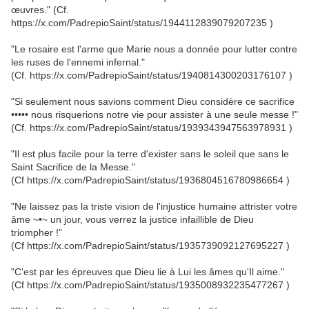
œuvres." (Cf.
https://x.com/PadrepioSaint/status/1944112839079207235 )
"Le rosaire est l'arme que Marie nous a donnée pour lutter contre
les ruses de l'ennemi infernal."
(Cf. https://x.com/PadrepioSaint/status/1940814300203176107 )
"Si seulement nous savions comment Dieu considère ce sacrifice
••••• nous risquerions notre vie pour assister à une seule messe !"
(Cf. https://x.com/PadrepioSaint/status/1939343947563978931 )
"Il est plus facile pour la terre d'exister sans le soleil que sans le
Saint Sacrifice de la Messe."
(Cf https://x.com/PadrepioSaint/status/1936804516780986654 )
"Ne laissez pas la triste vision de l'injustice humaine attrister votre
âme ~•~ un jour, vous verrez la justice infaillible de Dieu
triompher !"
(Cf https://x.com/PadrepioSaint/status/1935739092127695227 )
"C'est par les épreuves que Dieu lie à Lui les âmes qu'Il aime."
(Cf https://x.com/PadrepioSaint/status/1935008932235477267 )