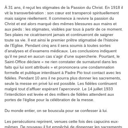
À 31 ans, il reçut les stigmates de la Passion du Christ. En 1918 il
vit la transverbération : son cœur est transpercé spirituellement
mais saigne réellement. Il commence à revivre la passion du
Christ et est alors marqué des mêmes blessures aux mains et
aux pieds : les stigmates, visibles par tous à partir de ce moment.
Ses plaies ne cicatriseront jamais et continueront de saigner
toute sa vie. Il est ainsi le premier prêtre stigmatisé de l’histoire
de l’Eglise. Pendant cinq ans il sera soumis à toutes sortes
d’analyses et d’examens médicaux. Les conclusions indiquent
qu’il ne peut en aucun cas s’agir d’une supercherie. Pourtant, le
Saint-Office déclare « ne rien constater de surnaturel dans les
faits qui lui sont attribués » et prononcera une condamnation
formelle et publique interdisant à Padre Pio tout contact avec les
fidèles. Pendant 10 ans il ne pourra plus donner les sacrements,
seule la messe en privé lui est possible. Les fidèles continuent
malgré tout d’affluer espérant l’apercevoir. Le 14 juillet 1933
l’interdiction est levée et des milliers de fidèles attendent aux
portes de l’église pour la célébration de la messe.
Du monde entier, on se bouscula pour se confesser à lui.
Les persécutions reprirent, venues cette fois des capucins eux-
mêmes. De nouveau il fut empêché de dispenser les sacrements