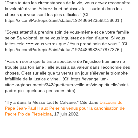
"Dans toutes les circonstances de la vie, vous devez reconnaître
la volonté divine. Adorez-la et bénissez-la... surtout dans les
choses qui vous sont les plus difficiles." (Cf
https://x.com/PadrepioSaint/status/1924866423568138601 )
"Soyez attentif à prendre soin de vous-même et de votre famille
selon Sa volonté, et ne vous inquiétez de rien d'autre. Si vous
faites cela ••••• vous verrez que Jésus prend soin de vous." (Cf
https://x.com/PadrepioSaint/status/1924489982577877376 )
"Fais en sorte que le triste spectacle de l’injustice humaine ne
trouble pas ton âme ; elle aussi a sa valeur dans l’économie des
choses. C’est sur elle que tu verras un jour s’élever le triomphe
infaillible de la justice divine." (Cf. https://evangelium-
vitae.org/documents/342/guetteurs-veilleurs/vie-spirituelle/saint-
padre-pio--quelques-pensaees.htm)
"Il y a dans la Messe tout le Calvaire." Cité dans
Discours du
Pape Jean-Paul II aux Pèlerins venus pour la canonisation de
Padre Pio de Pietrelcina
, 17 juin 2002.