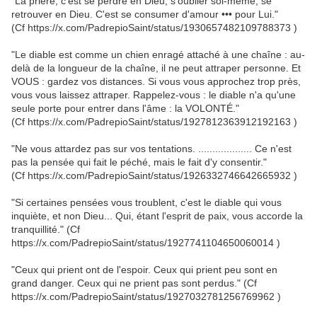
"La prière, c'est se perdre en Dieu, s'oublier soi-même, se
retrouver en Dieu. C'est se consumer d'amour ••• pour Lui."
(Cf https://x.com/PadrepioSaint/status/1930657482109788373 )
"Le diable est comme un chien enragé attaché à une chaîne : au-
delà de la longueur de la chaîne, il ne peut attraper personne. Et
VOUS : gardez vos distances. Si vous vous approchez trop près,
vous vous laissez attraper. Rappelez-vous : le diable n'a qu'une
seule porte pour entrer dans l'âme : la VOLONTÉ."
(Cf https://x.com/PadrepioSaint/status/1927812363912192163 )
"Ne vous attardez pas sur vos tentations. ................... Ce n'est
pas la pensée qui fait le péché, mais le fait d'y consentir."
(Cf https://x.com/PadrepioSaint/status/1926332746642665932 )
"Si certaines pensées vous troublent, c'est le diable qui vous
inquiète, et non Dieu... Qui, étant l'esprit de paix, vous accorde la
tranquillité." (Cf
https://x.com/PadrepioSaint/status/1927741104650060014 )
"Ceux qui prient ont de l'espoir. Ceux qui prient peu sont en
grand danger. Ceux qui ne prient pas sont perdus." (Cf
https://x.com/PadrepioSaint/status/1927032781256769962 )