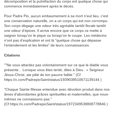
décomposition et la putréfaction du corps est quelque chose qui
commence immédiatement après le décès.
Pour Padre Pio, aucun embaumement à sa mort n'eut lieu, c'est
une conservation naturelle, on a un corps qui est non corrompu.
Son corps dégage une odeur très agréable tantôt florale tantôt
une odeur d'épices. Il arrive encore que ce corps ce mette à
saigner lorsqu'on le pique ou lorsqu'on le coupe. Les médecins
n'ont pas d'explication et ont là "quelque chose qui dépasse
l'entendement et les limites" de leurs connaissances.
Citations
""Ne vous attardez pas volontairement sur ce que le diable vous
présente... Lorsque vous êtes tenté, dites à Dieu : « Seigneur
Jésus-Christ, aie pitié de ton pauvre faible." (Cf
https://x.com/PadrepioSaint/status/1939038510671139144 )
"Chaque Sainte Messe entendue avec dévotion produit dans nos
âmes d'abondantes grâces spirituelles et maternelles, que nous-
mêmes ne connaissons pas."
(Cf https://x.com/PadrepioSaint/status/1972349538808778846 )