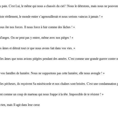
u pain. C'est Lui, le même qui nous a chassés du ciel ! Nous le détestons, mais nous ne pouvon
iste réellement, le monde entier s’agenouillerait et nous serions vaincus à jamais ! »
us ôte nos forces. Il nous force à fuir comme des lâches ! »
li d'anges. On ne peut pas y entrer, même avec nos pièges ! »
os âmes et détruit tout ce que nous avons fait dans vos vies. »
 les âmes que nous avions piégées pendant des années. C'est comme une grande guerre contre n
 vos familles de lumière. Nous ne supportons pas cette lumière, elle nous aveugle ! »
 les pécheurs, ils reçoivent Sa miséricorde et nos chaînes sont brisées. C'est une condamnation 
nt comme un coup de marteau qui nous frappe à la tête. Impossible de te résister ! »
 rien, mais Il agit dans leur cœur.