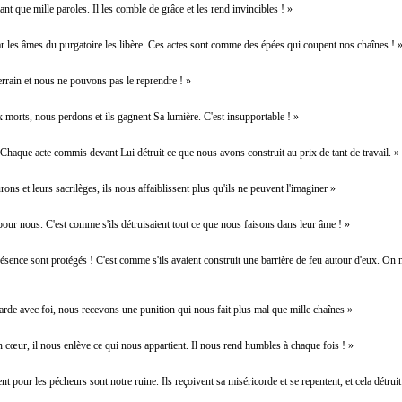
ant que mille paroles. Il les comble de grâce et les rend invincibles ! »
ar les âmes du purgatoire les libère. Ces actes sont comme des épées qui coupent nos chaînes ! 
terrain et nous ne pouvons pas le reprendre ! »
ux morts, nous perdons et ils gagnent Sa lumière. C'est insupportable ! »
 ! Chaque acte commis devant Lui détruit ce que nous avons construit au prix de tant de travail. »
urons et leurs sacrilèges, ils nous affaiblissent plus qu'ils ne peuvent l'imaginer »
 pour nous. C'est comme s'ils détruisaient tout ce que nous faisons dans leur âme ! »
sence sont protégés ! C'est comme s'ils avaient construit une barrière de feu autour d'eux. On n
arde avec foi, nous recevons une punition qui nous fait plus mal que mille chaînes »
n cœur, il nous enlève ce qui nous appartient. Il nous rend humbles à chaque fois ! »
t pour les pécheurs sont notre ruine. Ils reçoivent sa miséricorde et se repentent, et cela détrui