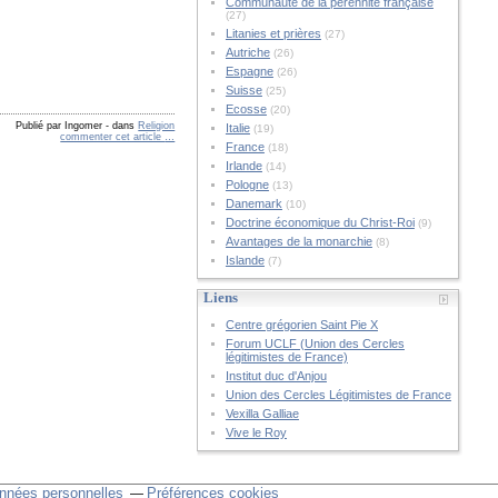
Communauté de la pérennité française
(27)
Litanies et prières
(27)
Autriche
(26)
Espagne
(26)
Suisse
(25)
Ecosse
(20)
Publié par Ingomer
-
dans
Religion
Italie
(19)
commenter cet article
…
France
(18)
Irlande
(14)
Pologne
(13)
Danemark
(10)
Doctrine économique du Christ-Roi
(9)
Avantages de la monarchie
(8)
Islande
(7)
Liens
Centre grégorien Saint Pie X
Forum UCLF (Union des Cercles
légitimistes de France)
Institut duc d'Anjou
Union des Cercles Légitimistes de France
Vexilla Galliae
Vive le Roy
nnées personnelles
Préférences cookies