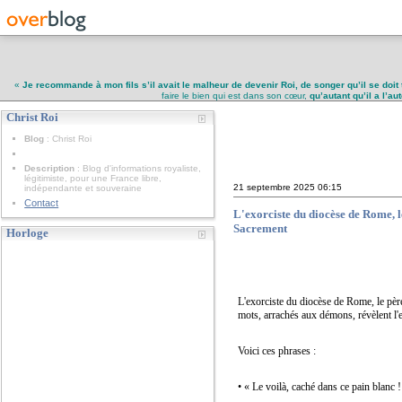
«
Je recommande à mon fils s’il avait le malheur de devenir Roi, de songer qu’il se doit 
faire le bien qui est dans son cœur,
qu’autant qu’il a l’a
Christ Roi
Christ Roi
Blog
: Christ Roi
Description
: Blog d'informations royaliste,
légitimiste, pour une France libre,
21 septembre 2025
06:15
indépendante et souveraine
Contact
L'exorciste du diocèse de Rome, l
Sacrement
Horloge
L'exorciste du diocèse de Rome, le pèr
mots, arrachés aux démons, révèlent l'
Voici ces phrases :
• « Le voilà, caché dans ce pain blanc 