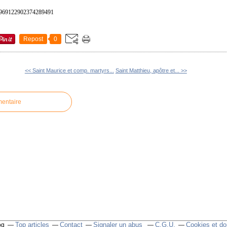
s/1969122902374289491
Repost
0
<< Saint Maurice et comp. martyrs...
Saint Matthieu, apôtre et... >>
mentaire
Top articles
Contact
Signaler un abus
C.G.U.
Cookies et do
og