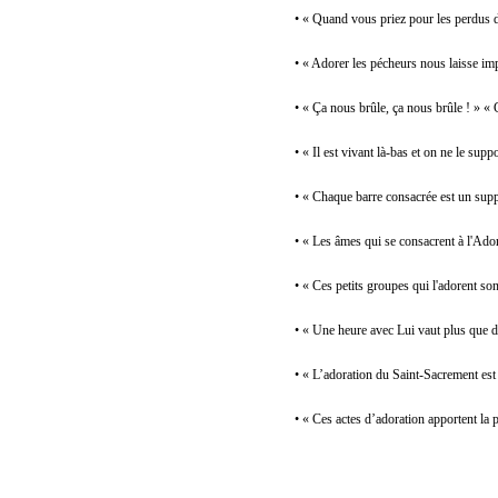
• « Quand vous priez pour les perdus d
• « Adorer les pécheurs nous laisse imp
• « Ça nous brûle, ça nous brûle ! » «
• « Il est vivant là-bas et on ne le sup
• « Chaque barre consacrée est un suppl
• « Les âmes qui se consacrent à l'Ado
• « Ces petits groupes qui l'adorent so
• « Une heure avec Lui vaut plus que de
• « L’adoration du Saint-Sacrement est
• « Ces actes d’adoration apportent la p