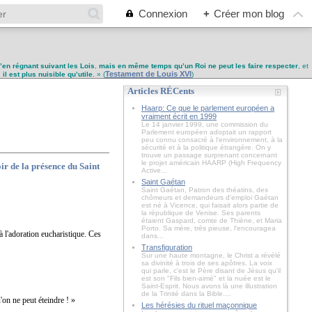
Connexion
+
Créer mon blog
u’en régnant suivant les Lois
,
mais en même temps qu’un Roi ne peut les faire respecter
, et
Testament de Louis XVI
,
il est plus nuisible qu’utile
. » (
)
Articles RÉCents
Haarp: Ce que le parlement européen a
vraiment écrit en 1999
Le 14 janvier 1999, une commission du
Parlement européen adoptait un rapport
peu connu consacré à l'environnement, à la
sécurité et à la politique étrangère. On y
trouve un passage surprenant concernant
le projet américain HAARP (High Frequency
ir de la présence du Saint
Active...
Saint Gaétan
Saint Gaétan, Patron des théatins, des
chômeurs et demandeurs d'emploi Gaétan
est né à Vicence, qui faisait alors partie de
la république de Venise. Ses parents
étaient Gaspard, comte de Thiène, et Maria
Porto. Sa mère, très pieuse, l'encouragea
 l'adoration eucharistique. Ces
dans...
Transfiguration
Sur une haute montagne, le Christ a révélé
sa divinité à trois de ses apôtres. La voix
qui parle, c'est le Père disant de Jésus qu'il
est son "Fils bien-aimé" et la nuée est le
Saint-Esprit. Nous avons là une illustration
de la Trinité dans la Bible....
'on ne peut éteindre ! »
Les hérésies du rituel maçonnique