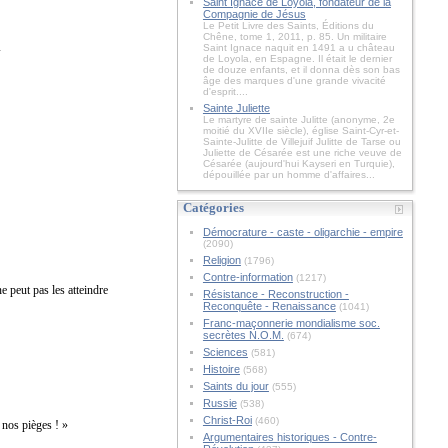
Saint Ignace de Loyola, fondateur de la
Compagnie de Jésus
Le Petit Livre des Saints, Éditions du
Chêne, tome 1, 2011, p. 85. Un militaire
Saint Ignace naquit en 1491 a u château
»
de Loyola, en Espagne. Il était le dernier
de douze enfants, et il donna dès son bas
âge des marques d'une grande vivacité
d'esprit....
Sainte Juliette
Le martyre de sainte Julitte (anonyme, 2e
moitié du XVIIe siècle), église Saint-Cyr-et-
Sainte-Julitte de Villejuif Julitte de Tarse ou
Juliette de Césarée est une riche veuve de
Césarée (aujourd'hui Kayseri en Turquie),
dépouillée par un homme d'affaires...
Catégories
Démocrature - caste - oligarchie - empire
(2090)
Religion
(1796)
Contre-information
(1217)
e peut pas les atteindre
Résistance - Reconstruction -
Reconquête - Renaissance
(1041)
Franc-maçonnerie mondialisme soc.
secrètes N.O.M.
(674)
Sciences
(581)
Histoire
(568)
Saints du jour
(555)
Russie
(538)
Christ-Roi
(460)
t nos pièges ! »
Argumentaires historiques - Contre-