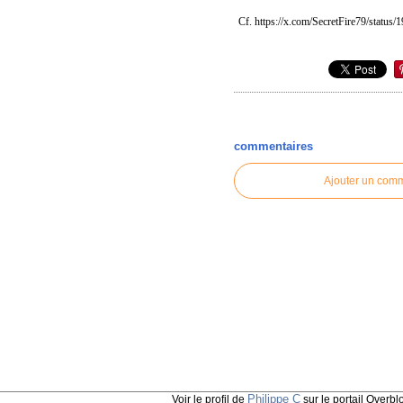
Cf. https://x.com/SecretFire79/statu
commentaires
Ajouter un com
Philippe C
Voir le profil de
sur le portail Overbl