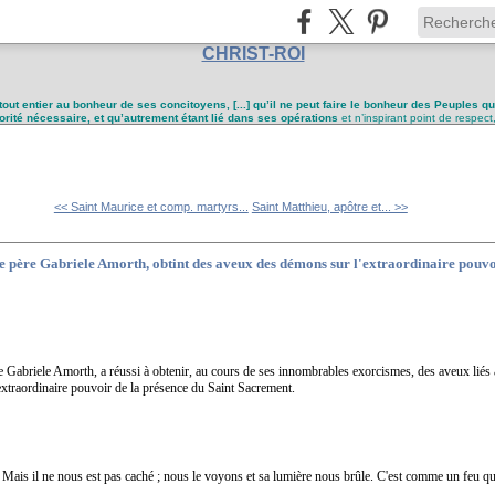
CHRIST-ROI
tout entier au bonheur de ses concitoyens, [...] qu’il ne peut faire le bonheur des Peuples q
utorité nécessaire, et qu’autrement étant lié dans ses opérations
et n’inspirant point de respect
<< Saint Maurice et comp. martyrs...
Saint Matthieu, apôtre et... >>
e père Gabriele Amorth, obtint des aveux des démons sur l'extraordinaire pouvo
e Gabriele Amorth, a réussi à obtenir, au cours de ses innombrables exorcismes, des aveux liés à
extraordinaire pouvoir de la présence du Saint Sacrement.
! Mais il ne nous est pas caché ; nous le voyons et sa lumière nous brûle. C'est comme un feu qu