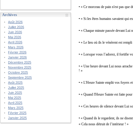
• « Ce morceau de pain n'est pas que d
Archives
• « Si les êtres humains savaient qui ex
Août 2026
Juillet 2026
• « Chaque minute passée devant Lui no
Juin 2026
Mai 2026
• « Le lieu où ils le vénèrent est remp
Avril 2026
Mars 2026
Février 2026
• « Lorsque vous l’adorez, il fortifie v
Janvier 2026
Décembre 2025
• « Une heure devant Lui nous arrache
Novembre 2025
! »
Octobre 2025
Septembre 2025
• « L'Heure Sainte emplit vos foyers et
Août 2025
Juillet 2025
Juin 2025
• « Quand l'Heure Sainte est faite pour
Mai 2025
Avril 2025
• « Ces heures de silence devant Lui so
Mars 2025
Février 2025
• « Quand ils le regardent, ils ne disent
Janvier 2025
« Cela nous détruit de l’intérieur ! »