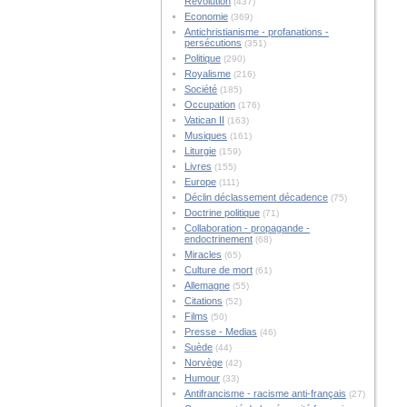
Révolution
(437)
Economie
(369)
Antichristianisme - profanations -
persécutions
(351)
Politique
(290)
Royalisme
(216)
Société
(185)
Occupation
(176)
Vatican II
(163)
Musiques
(161)
Liturgie
(159)
Livres
(155)
Europe
(111)
Déclin déclassement décadence
(75)
Doctrine politique
(71)
Collaboration - propagande -
endoctrinement
(68)
Miracles
(65)
Culture de mort
(61)
Allemagne
(55)
Citations
(52)
Films
(50)
Presse - Medias
(46)
Suède
(44)
Norvège
(42)
Humour
(33)
Antifrancisme - racisme anti-français
(27)