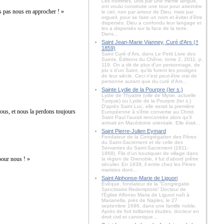
Les hommes, unis par une même langue,
ont voulu construire une tour pour atteindre
s pas nous en approcher ! »
le ciel, non par amour de Dieu, mais par
orgueil, pour se faire un nom et éviter d’être
dispersés. Dieu a confondu leur langage et
les a dispersés sur la face de la terre.
Dans...
Saint Jean-Marie Vianney, Curé d'Ars (†
1859)
Saint Curé d'Ars, dans Le Petit Livre des
Saints, Éditions du Chêne, tome 2, 2011, p.
119. On a dit de plus d'un personnage, de
plu s d'un Saint, qu'ils furent les prodiges
de leur siècle. Ceci n'est peut-être vrai de
personne autant que du curé d'Ars...
Sainte Lydie de la Pourpre (Ier s.)
Lydie de Thyatire (ville de Mysie, actuelle
Turquie) ou Lydie de la Pourpre (Ier s.)
D'après Saint Luc, elle serait la première
ous, et nous la perdons toujours
Européenne à s'être convertie au Christ.
Saint Paul l'aurait rencontrée alors qu'il
arrivait en Macédoine orientale. Elle était...
Saint Pierre-Julien Eymard
Fondateur de la Congrégation des Pères
du Saint-Sacrement et de celle des
Servantes du Saint-Sacrement (1811-
1868). Fils d'un boutiquier de village dans
pour nous ! »
la région de Grenoble, il fut d'abord prêtre
séculier. En 1839, il entre chez les Pères
maristes dont...
Saint Alphonse-Marie de Liguori
Évêque, fondateur de la “Congregatio
Sanctissimi Redemptoris” Docteur de
l'Église Alfonso Maria de Liguori naît à
Marianella, près de Naples, le 27
septembre 1696, dans une famille noble.
Après de fort brillantes études, docteur en
droit civil et canonique...