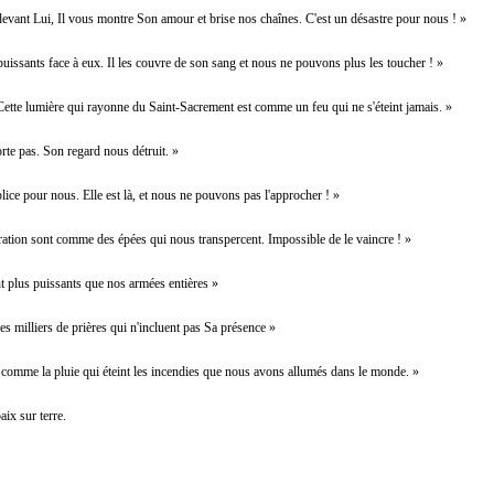
evant Lui, Il vous montre Son amour et brise nos chaînes. C'est un désastre pour nous ! »
uissants face à eux. Il les couvre de son sang et nous ne pouvons plus les toucher ! »
 Cette lumière qui rayonne du Saint-Sacrement est comme un feu qui ne s'éteint jamais. »
porte pas. Son regard nous détruit. »
ice pour nous. Elle est là, et nous ne pouvons pas l'approcher ! »
ration sont comme des épées qui nous transpercent. Impossible de le vaincre ! »
nt plus puissants que nos armées entières »
s milliers de prières qui n'incluent pas Sa présence »
 comme la pluie qui éteint les incendies que nous avons allumés dans le monde. »
aix sur terre.