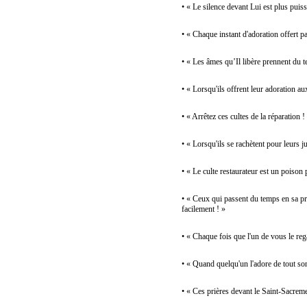
• « Le silence devant Lui est plus puiss
• « Chaque instant d'adoration offert p
• « Les âmes qu’Il ​​libère prennent du 
• « Lorsqu'ils offrent leur adoration a
• « Arrêtez ces cultes de la réparation
• « Lorsqu'ils se rachètent pour leurs j
• « Le culte restaurateur est un poison
• « Ceux qui passent du temps en sa pré
facilement ! »
• « Chaque fois que l'un de vous le reg
• « Quand quelqu'un l'adore de tout so
• « Ces prières devant le Saint-Sacremen