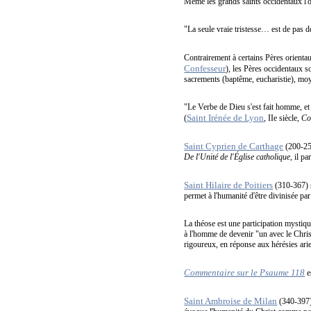
Même les grands saints occidentaux l'o
"La seule vraie tristesse… est de pas 
Contrairement à certains Pères orienta
Confesseur
), les Pères occidentaux s
sacrements (baptême, eucharistie), moy
"Le Verbe de Dieu s'est fait homme, et 
Saint Irénée de Lyon
(
, IIe siècle,
Co
Saint Cyprien de Carthage
(200-258
De l'Unité de l'Église catholique
, il p
Saint Hilaire de Poitiers
(310-367) 
permet à l'humanité d'être divinisée par
La théose est une participation mystiqu
à l'homme de devenir "un avec le Christ" 
rigoureux, en réponse aux hérésies ari
Commentaire sur le Psaume 118
e
Saint Ambroise de Milan
(340-397) 