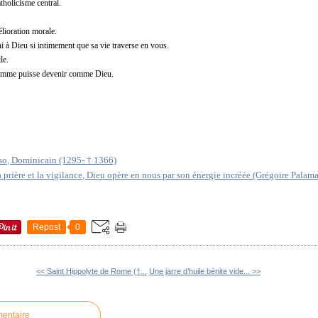
catholicisme central.
élioration morale.
uni à Dieu si intimement que sa vie traverse en vous.
le.
homme puisse devenir comme Dieu.
so, Dominicain (1295- † 1366)
 la prière et la vigilance, Dieu opère en nous par son énergie incréée (Grégoire Palama
Repost
0
<< Saint Hippolyte de Rome (†...
Une jarre d’huile bénite vide... >>
mentaire