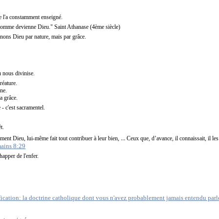
ve l'a constamment enseigné.
homme devienne Dieu." Saint Athanase (4ème siècle)
enons Dieu par nature, mais par grâce.
 nous divinise.
réature.
ine.
a grâce.
- c'est sacramentel.
êt.
...
ent Dieu, lui-même fait tout contribuer à leur bien,
Ceux que, d’avance, il connaissait, il le
ains 8:29
happer de l'enfer.