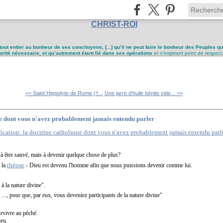
CHRIST-ROI
tout entier au bonheur de ses concitoyens, [...] qu’il ne peut faire le bonheur des Peuples q
utorité nécessaire, et qu’autrement étant lié dans ses opérations
et n’inspirant point de respect
<< Saint Hippolyte de Rome (†...
Une jarre d’huile bénite vide... >>
que dont vous n'avez probablement jamais entendu parler
t à être sauvé, mais à devenir quelque chose de plus?
théose
e la
- Dieu est devenu l'homme afin que nous puissions devenir comme lui.
 à la nature divine".
..., pour que, par eux, vous deveniez participants de la nature divine"
rvivre au péché.
ieu.