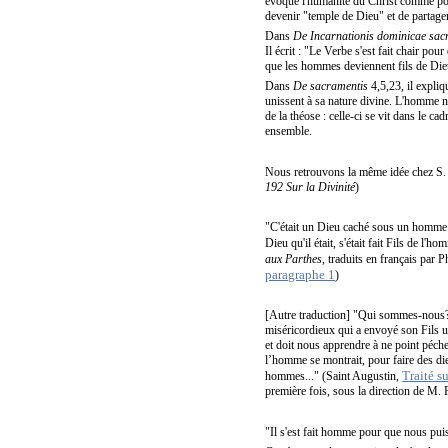
évoque l'humanité du Christ comme pon
devenir "temple de Dieu" et de partager 
Dans
De Incarnationis dominicae sa
Il écrit : "Le Verbe s'est fait chair pou
que les hommes deviennent fils de Die
Dans
De sacramentis
4,5,23, il expliqu
unissent à sa nature divine. L'homme ne
de la théose : celle-ci se vit dans le 
ensemble.
Nous retrouvons la même idée chez S. 
192 Sur la Divinité
)
"C'était un Dieu caché sous un homme vi
Dieu qu'il était, s'était fait Fils de l
aux Parthes
, traduits en français par
paragraphe 1
)
[Autre traduction] "Qui sommes-nous? 
miséricordieux qui a envoyé son Fils un
et doit nous apprendre à ne point pécher
l’homme se montrait, pour faire des di
Traité s
hommes..." (Saint Augustin,
première fois, sous la direction de M.
"Il s'est fait homme pour que nous puis