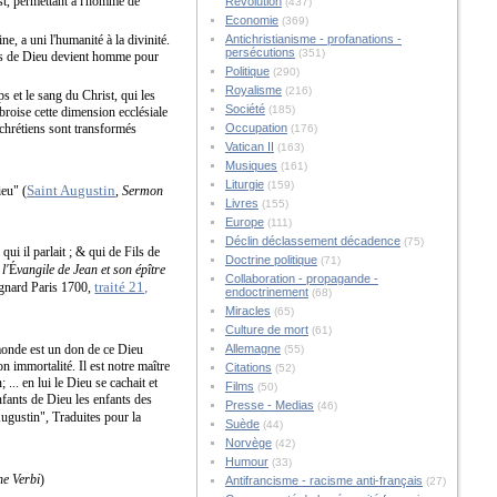
st, permettant à l'homme de
Révolution
(437)
Economie
(369)
e, a uni l'humanité à la divinité.
Antichristianisme - profanations -
persécutions
(351)
ils de Dieu devient homme pour
Politique
(290)
Royalisme
(216)
ps et le sang du Christ, qui les
Société
(185)
broise cette dimension ecclésiale
 chrétiens sont transformés
Occupation
(176)
Vatican II
(163)
Musiques
(161)
Liturgie
(159)
Saint Augustin
ieu" (
,
Sermon
Livres
(155)
Europe
(111)
Déclin déclassement décadence
(75)
ui il parlait ; & qui de Fils de
Doctrine politique
(71)
l'
É
vangile de Jean et son épître
Collaboration - propagande -
traité 21,
oignard Paris 1700,
endoctrinement
(68)
Miracles
(65)
Culture de mort
(61)
monde est un don de ce Dieu
Allemagne
(55)
n immortalité. Il est notre maître
Citations
(52)
... en lui le Dieu se cachait et
Films
(50)
nfants de Dieu les enfants des
Presse - Medias
(46)
ugustin", Traduites pour la
Suède
(44)
Norvège
(42)
Humour
(33)
ne Verbi
)
Antifrancisme - racisme anti-français
(27)