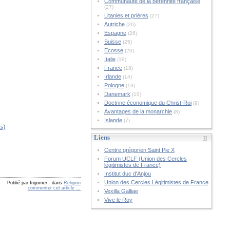
Communauté de la pérennité française
(27)
Litanies et prières
(27)
Autriche
(26)
Espagne
(26)
Suisse
(25)
Ecosse
(20)
Italie
(19)
France
(18)
Irlande
(14)
Pologne
(13)
Danemark
(10)
Doctrine économique du Christ-Roi
(9)
Avantages de la monarchie
(8)
Islande
(7)
s)
Liens
Centre grégorien Saint Pie X
Forum UCLF (Union des Cercles
légitimistes de France)
Institut duc d'Anjou
Union des Cercles Légitimistes de France
Publié par Ingomer
-
dans
Religion
commenter cet article
…
Vexilla Galliae
Vive le Roy