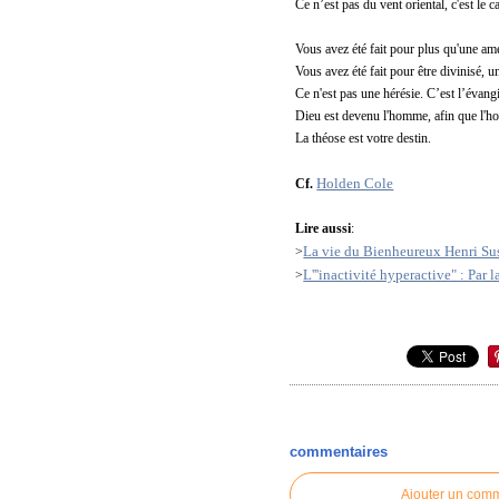
Ce n’est pas du vent oriental, c'est le 
Vous avez été fait pour plus qu'une am
Vous avez été fait pour être divinisé, 
Ce n'est pas une hérésie. C’est l’évangi
Dieu est devenu l'homme, afin que l'
La théose est votre destin.
Holden Cole
Cf.
Lire aussi
:
La vie du Bienheureux Henri Su
>
L'''inactivité hyperactive" : Par
>
commentaires
Ajouter un com