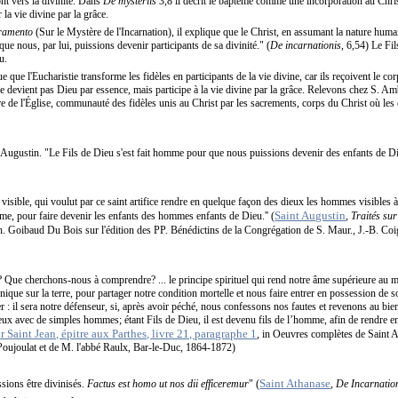
t vers la divinité. Dans
De mysteriis
3,8 il décrit le baptême comme une incorporation au Chri
la vie divine par la grâce.
cramento
(Sur le Mystère de l'Incarnation), il explique que le Christ, en assumant la nature humain
r que nous, par lui, puissions devenir participants de sa divinité." (
De incarnationis
, 6,54) Le F
u.
e que l'Eucharistie transforme les fidèles en participants de la vie divine, car ils reçoivent le cor
 devient pas Dieu par essence, mais participe à la vie divine par la grâce. Relevons chez S. Am
cadre de l'Église, communauté des fidèles unis au Christ par les sacrements, corps du Christ où les
Augustin. "Le Fils de Dieu s'est fait homme pour que nous puissions devenir des enfants de D
sible, qui voulut par ce saint artifice rendre en quelque façon des dieux les hommes visibles à q
Saint Augustin
'homme, pour faire devenir les enfants des hommes enfants de Dieu.'' (
,
Traités sur 
 Ph. Goibaud Du Bois sur l'édition des PP. Bénédictins de la Congrégation de S. Maur., J.-B. C
Que cherchons-nous à comprendre? ... le principe spirituel qui rend notre âme supérieure au 
ique sur la terre, pour partager notre condition mortelle et nous faire entrer en possession de so
 : il sera notre défenseur, si, après avoir péché, nous confessons nos fautes et revenons au bien; 
eux avec de simples hommes; étant Fils de Dieu, il est devenu fils de l’homme, afin de rendre e
ur Saint Jean, épitre aux Parthes, livre 21, paragraphe 1
, in Oeuvres complètes de Saint A
 Poujoulat et de M. l'abbé Raulx, Bar-le-Duc, 1864-1872)
Saint Athanase
sions être divinisés.
Factus est homo ut nos dii efficeremur
" (
,
De Incarnatio