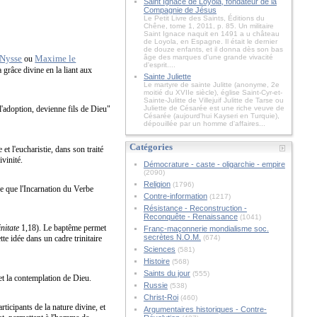
Saint Ignace de Loyola, fondateur de la
Compagnie de Jésus
Le Petit Livre des Saints, Éditions du
Chêne, tome 1, 2011, p. 85. Un militaire
Saint Ignace naquit en 1491 a u château
de Loyola, en Espagne. Il était le dernier
de douze enfants, et il donna dès son bas
 Nysse
Maxime le
âge des marques d'une grande vivacité
ou
d'esprit....
 grâce divine en la liant aux
Sainte Juliette
Le martyre de sainte Julitte (anonyme, 2e
moitié du XVIIe siècle), église Saint-Cyr-et-
Sainte-Julitte de Villejuif Julitte de Tarse ou
l'adoption, devienne fils de Dieu"
Juliette de Césarée est une riche veuve de
Césarée (aujourd'hui Kayseri en Turquie),
dépouillée par un homme d'affaires...
Catégories
et l'eucharistie, dans son traité
ivinité.
Démocrature - caste - oligarchie - empire
(2090)
Religion
(1796)
ue que l'Incarnation du Verbe
Contre-information
(1217)
Résistance - Reconstruction -
Reconquête - Renaissance
(1041)
nitate
1,18). Le baptême permet
Franc-maçonnerie mondialisme soc.
secrètes N.O.M.
tte idée dans un cadre trinitaire
(674)
Sciences
(581)
Histoire
(568)
Saints du jour
(555)
e et la contemplation de Dieu.
Russie
(538)
Christ-Roi
(460)
rticipants de la nature divine, et
Argumentaires historiques - Contre-