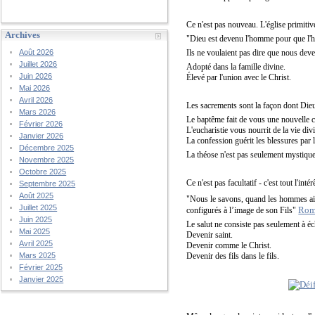
Ce n'est pas nouveau. L'église primiti
Archives
"Dieu est devenu l'homme pour que l'
Ils ne voulaient pas dire que nous dev
Août 2026
Juillet 2026
Adopté dans la famille divine.
Juin 2026
Élevé par l'union avec le Christ.
Mai 2026
Avril 2026
Les sacrements sont la façon dont Dieu
Mars 2026
Le baptême fait de vous une nouvelle c
Février 2026
L'eucharistie vous nourrit de la vie div
Janvier 2026
La confession guérit les blessures par l
Décembre 2025
La théose n'est pas seulement mystique 
Novembre 2025
Octobre 2025
Ce n'est pas facultatif - c'est tout l'intér
Septembre 2025
Août 2025
"Nous le savons, quand les hommes aim
Juillet 2025
Rom
configurés à l’image de son Fils"
Juin 2025
Le salut ne consiste pas seulement à éc
Mai 2025
Devenir saint.
Avril 2025
Devenir comme le Christ.
Devenir des fils dans le fils.
Mars 2025
Février 2025
Janvier 2025