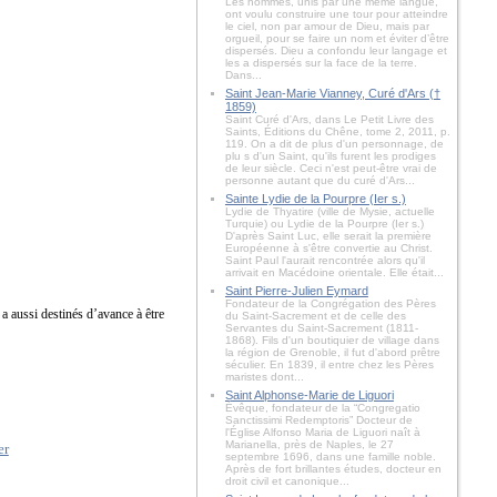
Les hommes, unis par une même langue,
ont voulu construire une tour pour atteindre
le ciel, non par amour de Dieu, mais par
orgueil, pour se faire un nom et éviter d’être
dispersés. Dieu a confondu leur langage et
les a dispersés sur la face de la terre.
Dans...
Saint Jean-Marie Vianney, Curé d'Ars (†
1859)
Saint Curé d'Ars, dans Le Petit Livre des
Saints, Éditions du Chêne, tome 2, 2011, p.
119. On a dit de plus d'un personnage, de
plu s d'un Saint, qu'ils furent les prodiges
de leur siècle. Ceci n'est peut-être vrai de
personne autant que du curé d'Ars...
Sainte Lydie de la Pourpre (Ier s.)
Lydie de Thyatire (ville de Mysie, actuelle
Turquie) ou Lydie de la Pourpre (Ier s.)
D'après Saint Luc, elle serait la première
Européenne à s'être convertie au Christ.
Saint Paul l'aurait rencontrée alors qu'il
arrivait en Macédoine orientale. Elle était...
Saint Pierre-Julien Eymard
Fondateur de la Congrégation des Pères
s a aussi destinés d’avance à être
du Saint-Sacrement et de celle des
Servantes du Saint-Sacrement (1811-
1868). Fils d'un boutiquier de village dans
la région de Grenoble, il fut d'abord prêtre
séculier. En 1839, il entre chez les Pères
maristes dont...
Saint Alphonse-Marie de Liguori
Évêque, fondateur de la “Congregatio
Sanctissimi Redemptoris” Docteur de
l'Église Alfonso Maria de Liguori naît à
Marianella, près de Naples, le 27
septembre 1696, dans une famille noble.
Après de fort brillantes études, docteur en
droit civil et canonique...