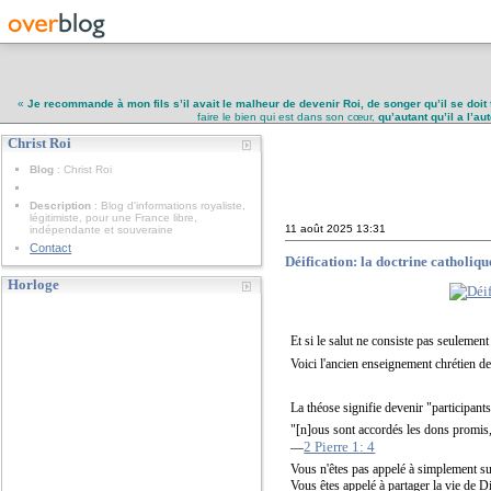
«
Je recommande à mon fils s’il avait le malheur de devenir Roi, de songer qu’il se doit 
faire le bien qui est dans son cœur,
qu’autant qu’il a l’a
Christ Roi
Christ Roi
Blog
: Christ Roi
Description
: Blog d'informations royaliste,
légitimiste, pour une France libre,
11 août 2025
13:31
indépendante et souveraine
Contact
Déification: la doctrine catholi
Horloge
Et si le salut ne consiste pas seulemen
Voici l'ancien enseignement chrétien d
La théose signifie devenir "participants
"[n]ous sont accordés les dons promis, 
2 Pierre 1: 4
—
Vous n'êtes pas appelé à simplement su
Vous êtes appelé à partager la vie de D