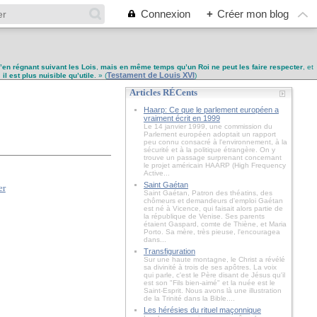
Connexion
+
Créer mon blog
u’en régnant suivant les Lois
,
mais en même temps qu’un Roi ne peut les faire respecter
, et
Testament de Louis XVI
,
il est plus nuisible qu’utile
. » (
)
Articles RÉCents
Haarp: Ce que le parlement européen a
vraiment écrit en 1999
Le 14 janvier 1999, une commission du
Parlement européen adoptait un rapport
peu connu consacré à l'environnement, à la
sécurité et à la politique étrangère. On y
trouve un passage surprenant concernant
le projet américain HAARP (High Frequency
Active...
Saint Gaétan
Saint Gaétan, Patron des théatins, des
chômeurs et demandeurs d'emploi Gaétan
est né à Vicence, qui faisait alors partie de
la république de Venise. Ses parents
étaient Gaspard, comte de Thiène, et Maria
Porto. Sa mère, très pieuse, l'encouragea
dans...
Transfiguration
Sur une haute montagne, le Christ a révélé
sa divinité à trois de ses apôtres. La voix
qui parle, c'est le Père disant de Jésus qu'il
est son "Fils bien-aimé" et la nuée est le
Saint-Esprit. Nous avons là une illustration
de la Trinité dans la Bible....
Les hérésies du rituel maçonnique