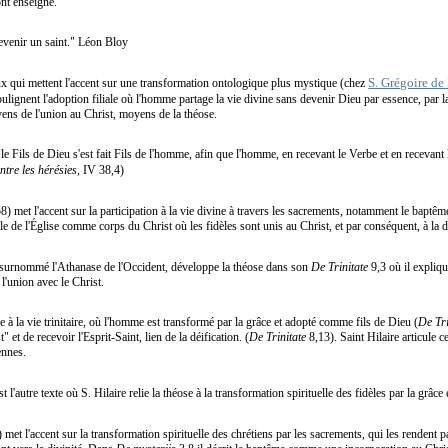
nt enseigné.
devenir un saint." Léon Bloy
S. Grégoire de
ux qui mettent l'accent sur une transformation ontologique plus mystique (chez
oulignent l'adoption filiale où l'homme partage la vie divine sans devenir Dieu par essence, par la
ens de l'union au Christ, moyens de la théose.
le Fils de Dieu s'est fait Fils de l'homme, afin que l'homme, en recevant le Verbe et en recevant 
ntre les hérésies
, IV 38,4)
) met l'accent sur la participation à la vie divine à travers les sacrements, notamment le baptême 
arle de l'Église comme corps du Christ où les fidèles sont unis au Christ, et par conséquent, à la d
surnommé l'Athanase de l'Occident, développe la théose dans son
De Trinitate
9,3 où il expliq
 l'union avec le Christ.
e à la vie trinitaire, où l'homme est transformé par la grâce et adopté comme fils de Dieu (
De Tri
et de recevoir l'Esprit-Saint, lien de la déification. (
De Trinitate
8,13). Saint Hilaire articule ce
ennes.
st l'autre texte où S. Hilaire relie la théose à la transformation spirituelle des fidèles par la grâc
met l'accent sur la transformation spirituelle des chrétiens par les sacrements, qui les rendent pa