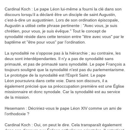
Cardinal Koch : Le pape Léon lui-même a fourni la clé dans son
discours lorsqu’il a déclaré être un disciple de saint Augustin,
c’est-à-dire un augustinien. Lors de son ordination épiscopale,
Augustin a utilisé cette phrase pertinente : "Avec vous, je suis
chrétien, pour vous, je suis évêque." Tout le concept de
synodalité réside dans cette tension entre "être avec vous" par le
baptême et "être pour vous" par l’ordination.
La synodalité ne s'oppose pas à la hiérarchie ; au contraire, les
deux sont interdépendantes. Il n'y a pas de synodalité sans
primauté, et pas de primauté sans synodalité. Le pape François a
toujours souligné que la synodalité n'est pas du parlementarisme.
Le prototype de la synodalité est l'Esprit Saint. Le pape
Léon poursuivra dans cette voie. Dans son discours, il a
également précisé que sa préoccupation première est une Église
missionnaire et donc synodale. Car la synodalité est au service
de la mission.
Hesemann : Décririez-vous le pape Léon XIV comme un ami de
l’orthodoxie ?
Cardinal Koch : Oui, on peut le dire. Cela transparaît également