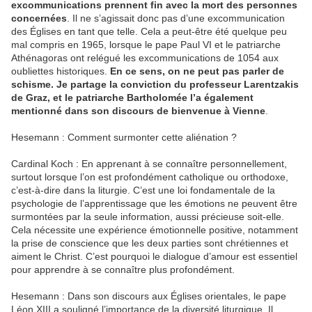
excommunications prennent fin avec la mort des personnes
concernées
. Il ne s’agissait donc pas d’une excommunication
des Églises en tant que telle. Cela a peut-être été quelque peu
mal compris en 1965, lorsque le pape Paul VI et le patriarche
Athénagoras ont relégué les excommunications de 1054 aux
oubliettes historiques.
En ce sens, on ne peut pas parler de
schisme. Je partage la conviction du professeur Larentzakis
de Graz, et le patriarche Bartholomée l’a également
mentionné dans son discours de bienvenue à Vienne
.
Hesemann : Comment surmonter cette aliénation ?
Cardinal Koch : En apprenant à se connaître personnellement,
surtout lorsque l’on est profondément catholique ou orthodoxe,
c’est-à-dire dans la liturgie. C’est une loi fondamentale de la
psychologie de l’apprentissage que les émotions ne peuvent être
surmontées par la seule information, aussi précieuse soit-elle.
Cela nécessite une expérience émotionnelle positive, notamment
la prise de conscience que les deux parties sont chrétiennes et
aiment le Christ. C’est pourquoi le dialogue d’amour est essentiel
pour apprendre à se connaître plus profondément.
Hesemann : Dans son discours aux Églises orientales, le pape
Léon XIII a souligné l’importance de la diversité liturgique. Il