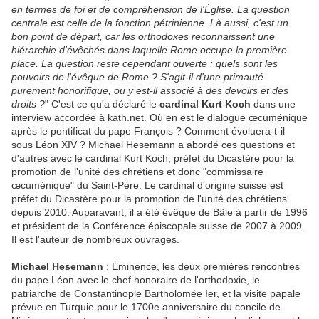
en termes de foi et de compréhension de l'Église. La question
centrale est celle de la fonction pétrinienne. Là aussi, c'est un
bon point de départ, car les orthodoxes reconnaissent une
hiérarchie d'évêchés dans laquelle Rome occupe la première
place. La question reste cependant ouverte : quels sont les
pouvoirs de l'évêque de Rome ? S'agit-il d'une primauté
purement honorifique, ou y est-il associé à des devoirs et des
droits ?
" C'est ce qu'a déclaré le
cardinal Kurt Koch
dans une
interview accordée à kath.net. Où en est le dialogue œcuménique
après le pontificat du pape François ? Comment évoluera-t-il
sous Léon XIV ? Michael Hesemann a abordé ces questions et
d'autres avec le cardinal Kurt Koch, préfet du Dicastère pour la
promotion de l'unité des chrétiens et donc "commissaire
œcuménique" du Saint-Père. Le cardinal d'origine suisse est
préfet du Dicastère pour la promotion de l'unité des chrétiens
depuis 2010. Auparavant, il a été évêque de Bâle à partir de 1996
et président de la Conférence épiscopale suisse de 2007 à 2009.
Il est l'auteur de nombreux ouvrages.
Michael Hesemann
: Éminence, les deux premières rencontres
du pape Léon avec le chef honoraire de l'orthodoxie, le
patriarche de Constantinople Bartholomée Ier, et la visite papale
prévue en Turquie pour le 1700e anniversaire du concile de