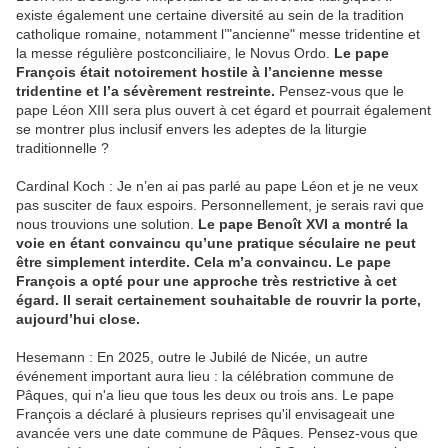
existe également une certaine diversité au sein de la tradition
catholique romaine, notamment l’"ancienne" messe tridentine et
la messe régulière postconciliaire, le Novus Ordo.
Le pape
François était notoirement hostile à l’ancienne messe
tridentine et l’a sévèrement restreinte.
Pensez-vous que le
pape Léon XIII sera plus ouvert à cet égard et pourrait également
se montrer plus inclusif envers les adeptes de la liturgie
traditionnelle ?
Cardinal Koch : Je n’en ai pas parlé au pape Léon et je ne veux
pas susciter de faux espoirs. Personnellement, je serais ravi que
nous trouvions une solution.
Le pape Benoît XVI a montré la
voie en étant convaincu qu’une pratique séculaire ne peut
être simplement interdite. Cela m’a convaincu. Le pape
François a opté pour une approche très restrictive à cet
égard. Il serait certainement souhaitable de rouvrir la porte,
aujourd’hui close.
Hesemann : En 2025, outre le Jubilé de Nicée, un autre
événement important aura lieu : la célébration commune de
Pâques, qui n'a lieu que tous les deux ou trois ans. Le pape
François a déclaré à plusieurs reprises qu'il envisageait une
avancée vers une date commune de Pâques. Pensez-vous que