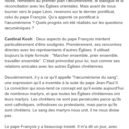
Nicée, remettent au premier plan l'œcuménisme, le dialogue et la
réconciliation avec les Églises orientales. Mais avant de nous
tourner vers le pape Léon, revenons sur le dernier pontificat,
celui du pape François. Qu'a apporté ce pontificat à
l'œcuménisme ? Quels progrès ont été réalisés sur les questions
œcuméniques ?
Cardinal Koch
: Deux aspects du pape François méritent
particulièrement d’être soulignés. Premièrement, ses rencontres
directes avec les représentants d’autres Églises. Il utilisait
toujours la triple formule : "Marcher ensemble, prier ensemble,
travailler ensemble". C’était primordial pour lui, tout comme ses
relations amicales avec les autres Églises chrétiennes.
Deuxièmement, il y a ce qu'il appelle "l'œcuménisme du sang",
une expression qu'il a inventée à la suite du pape Jean-Paul II.
La conviction qui sous-tend ce concept est qu'il existe aujourd'hui
de nombreux martyrs, et que toutes les Églises chrétiennes ont
leurs martyrs. Les chrétiens ne sont pas persécutés parce qu'ils
sont catholiques, orthodoxes ou protestants, mais parce qu'ils
sont chrétiens. Le sang des martyrs nous unit, il ne nous divise
pas.
Le pape François y a beaucoup insisté. Il m'a dit un jour, avec