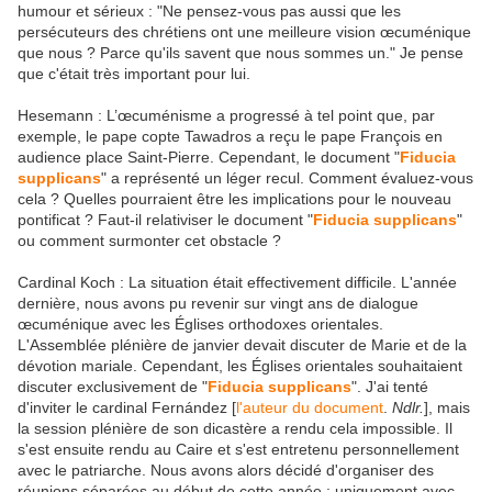
humour et sérieux : "Ne pensez-vous pas aussi que les
persécuteurs des chrétiens ont une meilleure vision œcuménique
que nous ? Parce qu'ils savent que nous sommes un." Je pense
que c'était très important pour lui.
Hesemann : L’œcuménisme a progressé à tel point que, par
exemple, le pape copte Tawadros a reçu le pape François en
audience place Saint-Pierre. Cependant, le document "
Fiducia
supplicans
" a représenté un léger recul. Comment évaluez-vous
cela ? Quelles pourraient être les implications pour le nouveau
pontificat ? Faut-il relativiser le document "
Fiducia supplicans
"
ou comment surmonter cet obstacle ?
Cardinal Koch : La situation était effectivement difficile. L'année
dernière, nous avons pu revenir sur vingt ans de dialogue
œcuménique avec les Églises orthodoxes orientales.
L'Assemblée plénière de janvier devait discuter de Marie et de la
dévotion mariale. Cependant, les Églises orientales souhaitaient
discuter exclusivement de "
Fiducia supplicans
". J'ai tenté
d'inviter le cardinal Fernández [
l'auteur du document
.
Ndlr.
], mais
la session plénière de son dicastère a rendu cela impossible. Il
s'est ensuite rendu au Caire et s'est entretenu personnellement
avec le patriarche. Nous avons alors décidé d'organiser des
réunions séparées au début de cette année : uniquement avec