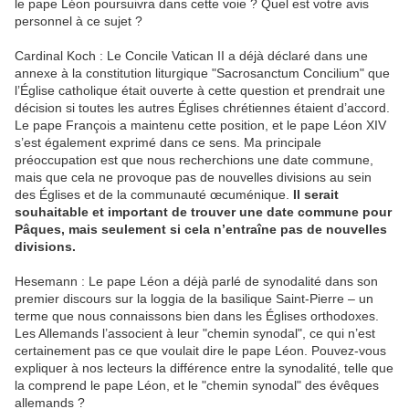
le pape Léon poursuivra dans cette voie ? Quel est votre avis
personnel à ce sujet ?
Cardinal Koch : Le Concile Vatican II a déjà déclaré dans une
annexe à la constitution liturgique "Sacrosanctum Concilium" que
l’Église catholique était ouverte à cette question et prendrait une
décision si toutes les autres Églises chrétiennes étaient d’accord.
Le pape François a maintenu cette position, et le pape Léon XIV
s’est également exprimé dans ce sens. Ma principale
préoccupation est que nous recherchions une date commune,
mais que cela ne provoque pas de nouvelles divisions au sein
des Églises et de la communauté œcuménique.
Il serait
souhaitable et important de trouver une date commune pour
Pâques, mais seulement si cela n’entraîne pas de nouvelles
divisions.
Hesemann : Le pape Léon a déjà parlé de synodalité dans son
premier discours sur la loggia de la basilique Saint-Pierre – un
terme que nous connaissons bien dans les Églises orthodoxes.
Les Allemands l’associent à leur "chemin synodal", ce qui n’est
certainement pas ce que voulait dire le pape Léon. Pouvez-vous
expliquer à nos lecteurs la différence entre la synodalité, telle que
la comprend le pape Léon, et le "chemin synodal" des évêques
allemands ?