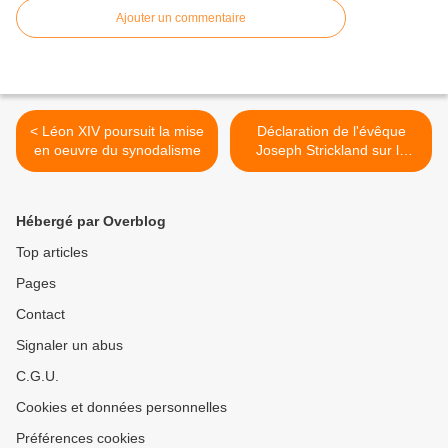
Ajouter un commentaire
< Léon XIV poursuit la mise
Déclaration de l'évêque
en oeuvre du synodalisme
Joseph Strickland sur la
"mafia lavande" et la "mafia
de Saint-Gall" dans l'Église
>
Hébergé par Overblog
Top articles
Pages
Contact
Signaler un abus
C.G.U.
Cookies et données personnelles
Préférences cookies