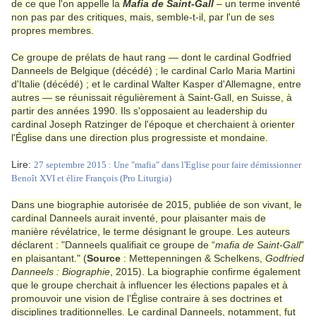
de ce que l'on appelle la
Mafia de Saint-Gall
– un terme inventé
non pas par des critiques, mais, semble-t-il, par l'un de ses
propres membres.
Ce groupe de prélats de haut rang — dont le cardinal Godfried
Danneels de Belgique (décédé) ; le cardinal Carlo Maria Martini
d'Italie (décédé) ; et le cardinal Walter Kasper d'Allemagne, entre
autres — se réunissait régulièrement à Saint-Gall, en Suisse, à
partir des années 1990. Ils s'opposaient au leadership du
cardinal Joseph Ratzinger de l'époque et cherchaient à orienter
l'Église dans une direction plus progressiste et mondaine.
Lire:
27 septembre 2015 : Une "mafia" dans l'Eglise pour faire démissionner
Benoît XVI et élire François (Pro Liturgia)
Dans une biographie autorisée de 2015, publiée de son vivant, le
cardinal Danneels aurait inventé, pour plaisanter mais de
manière révélatrice, le terme désignant le groupe. Les auteurs
déclarent : "Danneels qualifiait ce groupe de “
mafia de Saint-Gall
”
en plaisantant." (
Source
: Mettepenningen & Schelkens,
Godfried
Danneels : Biographie
, 2015). La biographie confirme également
que le groupe cherchait à influencer les élections papales et à
promouvoir une vision de l’Église contraire à ses doctrines et
disciplines traditionnelles. Le cardinal Danneels, notamment, fut