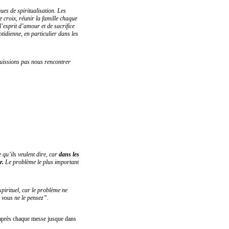
ques de spiritualisation. Les
 croix, réunir la famille chaque
l’esprit d’amour et de sacrifice
tidienne, en particulier dans les
puissions pas nous rencontrer
e qu’ils veulent dire, car
dans les
r.
Le problème le plus important
spirituel, car le problème ne
 vous ne le pensez”.
l après chaque messe jusque dans