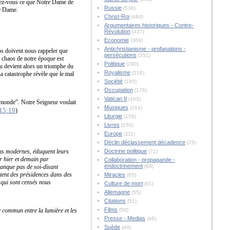
elez-vous ce que Notre Dame de
Russie
(538)
re Dame.
Christ-Roi
(460)
Argumentaires historiques - Contre-
Révolution
(437)
Economie
(369)
Antichristianisme - profanations -
aos doivent nous rappeler que
persécutions
(351)
Le chaos de notre époque est
Politique
(290)
eu devient alors un triomphe du
Royalisme
(216)
a catastrophe révèle que le mal
Société
(185)
Occupation
(176)
Vatican II
(163)
u monde”. Notre Seigneur voulait
Musiques
(161)
 15:19
)
Liturgie
(159)
Livres
(155)
Europe
(111)
Déclin déclassement décadence
(75)
ns modernes, éduquent leurs
Doctrine politique
(71)
r hier et demain par
Collaboration - propagande -
endoctrinement
manque pas de soi-disant
(68)
tent des présidences dans des
Miracles
(65)
n qui sont censés nous
Culture de mort
(61)
Allemagne
(55)
Citations
(51)
Films
e commun entre la lumière et les
(50)
Presse - Medias
(46)
Suède
(44)