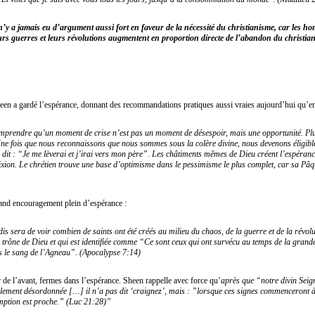
 n’y a jamais eu d’argument aussi fort en faveur de la nécessité du christianisme, car les
urs guerres et leurs révolutions augmentent en proportion directe de l’abandon du christiani
en a gardé l’espérance, donnant des recommandations pratiques aussi vraies aujourd’hui qu’e
mprendre qu’un moment de crise n’est pas un moment de désespoir, mais une opportunité. Plu
Une fois que nous reconnaissons que nous sommes sous la colère divine, nous devenons éligible
 dit : “Je me lèverai et j’irai vers mon père”. Les châtiments mêmes de Dieu créent l’espérance
fixion. Le chrétien trouve une base d’optimisme dans le pessimisme le plus complet, car sa Pâqu
rand encouragement plein d’espérance :
s sera de voir combien de saints ont été créés au milieu du chaos, de la guerre et de la révolu
le trône de Dieu et qui est identifiée comme “Ce sont ceux qui ont survécu au temps de la grande 
ns le sang de l’Agneau”. (Apocalypse 7:14)
r de l’avant, fermes dans l’espérance. Sheen rappelle avec force qu’
après que “notre divin Seign
ralement désordonnée […] il n’a pas dit ‘craignez’, mais : ”lorsque ces signes commenceront à
demption est proche.” (Luc 21:28)”