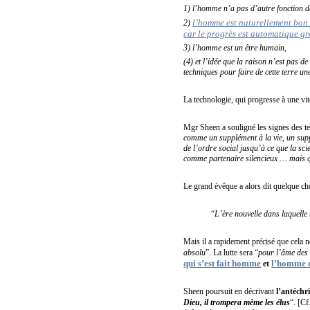
1) l’homme n’a pas d’autre fonction da
l’homme est naturellement bon e
2)
car le progrès est automatique grâ
3) l’homme est un être humain,
(4) et l’idée que la raison n’est pas d
techniques pour faire de cette terre u
La technologie, qui progresse à une vit
Mgr Sheen a souligné les signes des 
comme un supplément à la vie, un supp
de l’ordre social jusqu’à ce que la sc
comme partenaire silencieux … mais qui
Le grand évêque a alors dit quelque ch
“
L’ère nouvelle dans laquelle 
Mais il a rapidement précisé que cela n
absolu
”. La lutte sera “
pour l’âme de
qui s’est fait homme
l’homme q
et
Sheen poursuit en décrivant
l’antéchri
Dieu, il trompera même les élus
“. [Cf