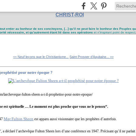
CHRIST-ROI
tout entier au bonheur de ses concitoyens, [...] qu’il ne peut faire le bonheur des Peuples q
utorité nécessaire, et qu’autrement étant lié dans ses opérations
et n’inspirant point de respect
<< Neuf leçons que le Christianisme...
Saint Prosper d'Aquitaine... >>
 prophétisé pour notre époque ?
com/larcheveque-fulton-sheen-a-t-il-prophetise-pour-notre-epoque/
rise est spirituelle … Le moment est plus proche que vous ne le pensez“.
Mgr Fulton Sheen
947
est apparu aussi visionnaire que les prophètes d’autrefois.
“, a déclaré l’archevêque Fulton Sheen lors d’une conférence en 1947. Précisant qu’il ne parlait