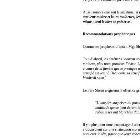
Aussi sombre que soit la situation, “
il
que leur misère et leurs malheurs, le
même ; seul le bien se préserve
”.
Recommandations prophétiques
Comme les prophètes d’antan, Mgr She
Tout d’abord, les chrétiens “
doivent co
malheur, plus nous pouvons l’éviter. 
à cause de la famine que le prodigue a
crucifié est venu à Dieu dans sa cruci
Vendredi saint“.
Le Père Sheen a également offert ce g
“
L’une des surprises du paradi
multitude qui se tient devant 
robes et les ont blanchies da
Il y a plus pour nous encourager à alle
s’abattraient sur une civilisation mo
et relevez la tête, parce que votre ré