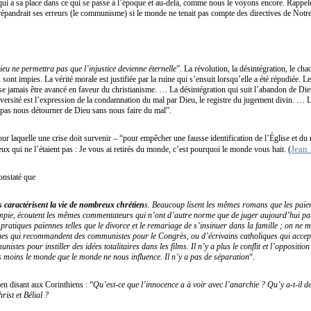
i a sa place dans ce qui se passe à l’époque et au-delà, comme nous le voyons encore. Rapp
 répandrait ses erreurs (le communisme) si le monde ne tenait pas compte des directives de Not
eu ne permettra pas que l’injustice devienne éternelle
”. La révolution, la désintégration, le ch
sont impies. La vérité morale est justifiée par la ruine qui s’ensuit lorsqu’elle a été répudiée. 
isse jamais être avancé en faveur du christianisme. … La désintégration qui suit l’abandon de Di
versité est l’expression de la condamnation du mal par Dieu, le registre du jugement divin. … L
 pas nous détourner de Dieu sans nous faire du mal”.
r laquelle une crise doit survenir – “pour empêcher une fausse identification de l’Église et d
Jean
eux qui ne l’étaient pas : Je vous ai retirés du monde, c’est pourquoi le monde vous hait. (
onstaté que
s caractérisent la vie de nombreux chrétien
s. Beaucoup lisent les mêmes romans que les païe
mpie, écoutent les mêmes commentateurs qui n’ont d’autre norme que de juger aujourd’hui pa
pratiques païennes telles que le divorce et le remariage de s’insinuer dans la famille ; on ne 
ques qui recommandent des communistes pour le Congrès, ou d’écrivains catholiques qui accep
stes pour instiller des idées totalitaires dans les films. Il n’y a plus le conflit et l’oppositio
s moins le monde que le monde ne nous influence. Il n’y a pas de séparation
“.
 en disant aux Corinthiens : “
Qu’est-ce que l’innocence a à voir avec l’anarchie ? Qu’y a-t-il d
rist et Bélial ?