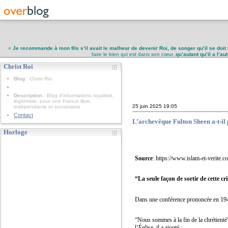
«
Je recommande à mon fils s’il avait le malheur de devenir Roi, de songer qu’il se doit 
faire le bien qui est dans son cœur,
qu’autant qu’il a l’a
Christ Roi
Christ Roi
Blog
: Christ Roi
Description
: Blog d'informations royaliste,
légitimiste, pour une France libre,
25 juin 2025
19:05
indépendante et souveraine
Contact
L’archevêque Fulton Sheen a-t-il
Horloge
Source
: https://www.islam-et-verite.
“La seule façon de sortir de cette c
Dans une conférence prononcée en 1
“Nous sommes à la fin de la chrétienté
l’Église, il a ajouté :