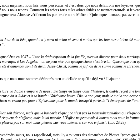
r, nous mépriser, nous haïr, nous persécuter, et c’est alors que nous définirons nos loyautés, qu
é nous nous tenons. Comment les arbres forts et les arbres faibles se manifesteront-ils si le vent
augmentera. Alors se vérifieront les paroles de notre Maître : “Quiconque n’amasse pas avec mo
 du Jour de la Bête, quand il n’y aura ni achat ni vente à moins que les hommes n’aient été mar
es”
.
que c’était en 1947 – “
Avec la désintégration de la famille, avec un divorce pour deux mariage
ix mariages à Los Angeles – on ne peut nier que quelque chose s’est brisé… Quiconque a eu qu
t été d’annoncer son Fils divin, Jésus-Christ, comme le juif, ou de le suivre comme le chrétien
rs que nous nous sommes détériorés bien au-delà de ce qu’il a déjà vu ? Il ajoute :
stoire, le diable s’empare de nous : De temps en temps dans l’histoire, le diable reçoit une l
eur a dit à Judas et à sa bande : Voici votre heure. Dieu a son jour, mais le mal a son heure o
Sheen ne craint pas pour l’Église mais pour le monde lorsqu’il parle de “l’émergence de l’anti-
u soit détrôné, mais que la barbarie règne ; ce n’est pas la transsubstantiation qui risque de 
 risquent de s’effacer, mais la loi morale. L’Église ne peut avoir d’autres mots pour la femme
e pleurez pas sur moi, mais pleurez sur vous-mêmes et sur vos enfants
”. (Luc 23:28)
s vendredis saints, nous rappelle-t-il, mais il y a toujours des dimanches de Pâques “
parce que J
. Et voici que je suis avec vous tous les jours, jusqu’à la consommation du monde
“. (Matthieu 