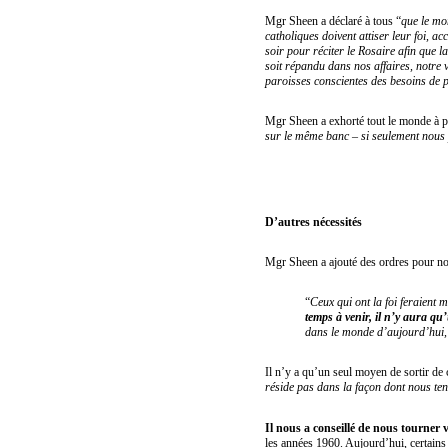
Mgr Sheen a déclaré à tous “
que le mon
catholiques doivent attiser leur foi, 
soir pour réciter le Rosaire afin que l
soit répandu dans nos affaires, notre 
paroisses conscientes des besoins de pr
Mgr Sheen a exhorté tout le monde à p
sur le même banc – si seulement nous 
D’autres nécessités
Mgr Sheen a ajouté des ordres pour notr
“
Ceux qui ont la foi feraient m
temps à venir, il n’y aura qu
dans le monde d’aujourd’hui, c
Il n’y a qu’un seul moyen de sortir de 
réside pas dans la façon dont nous te
Il nous a conseillé de nous tourner 
les années 1960. Aujourd’hui, certains d