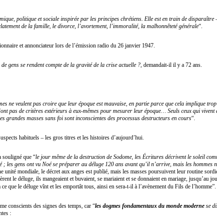
mique, politique et sociale inspirée par les principes chrétiens. Elle est en train de disparaîtr
atement de la famille, le divorce, l’avortement, l’immoralité, la malhonnêteté générale
“.
isionnaire et annonciateur lors de l’émission radio du 26 janvier 1947.
 de gens se rendent compte de la gravité de la crise actuelle ?
, demandait-il il y a 72 ans.
es ne veulent pas croire que leur époque est mauvaise, en partie parce que cela implique trop
’ont pas de critères extérieurs à eux-mêmes pour mesurer leur époque… Seuls ceux qui vivent d
es grandes masses sans foi sont inconscientes des processus destructeurs en cours
“.
uspects habituels – les gros titres et les histoires d’aujourd’hui.
a souligné que “
le jour même de la destruction de Sodome, les Écritures décrivent le soleil com
té ; les gens ont vu Noé se préparer au déluge 120 ans avant qu’il n’arrive, mais les hommes n
ne unité mondiale, le décret aux anges est publié, mais les masses poursuivent leur routine sord
rent le déluge, ils mangeaient et buvaient, se mariaient et se donnaient en mariage, jusqu’au jou
à ce que le déluge vînt et les emportât tous, ainsi en sera-t-il à l’avènement du Fils de l’homme”
 conscients des signes des temps, car “
les dogmes fondamentaux du monde moderne
se di
tes :