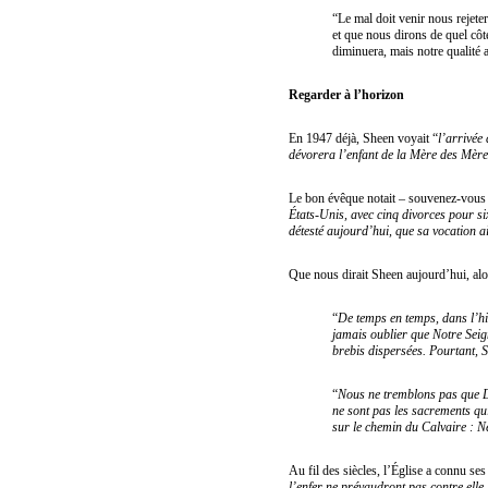
“Le mal doit venir nous rejete
et que nous dirons de quel côt
diminuera, mais notre qualité 
Regarder à l’horizon
En 1947 déjà, Sheen voyait “
l’arrivée
dévorera l’enfant de la Mère des Mèr
Le bon évêque notait – souvenez-vous 
États-Unis, avec cinq divorces pour s
détesté aujourd’hui, que sa vocation ai
Que nous dirait Sheen aujourd’hui, alo
“
De temps en temps, dans l’hi
jamais oublier que Notre Seign
brebis dispersées. Pourtant, 
“
Nous ne tremblons pas que Die
ne sont pas les sacrements qui
sur le chemin du Calvaire : N
Au fil des siècles, l’Église a connu se
l’enfer ne prévaudront pas contre elle