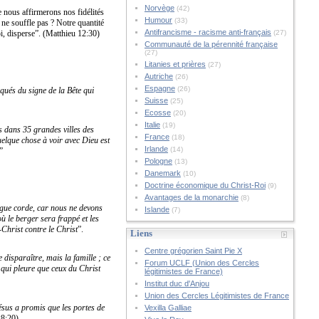
Norvège
(42)
e nous affirmerons nos fidélités
Humour
(33)
 ne souffle pas ? Notre quantité
Antifrancisme - racisme anti-français
i, disperse”. (Matthieu 12:30)
(27)
Communauté de la pérennité française
(27)
Litanies et prières
(27)
Autriche
(26)
Espagne
(26)
qués du signe de la Bête qui
Suisse
(25)
Ecosse
(20)
Italie
(19)
s dans 35 grandes villes des
France
(18)
elque chose à voir avec Dieu est
Irlande
(14)
.”
Pologne
(13)
Danemark
(10)
Doctrine économique du Christ-Roi
(9)
Avantages de la monarchie
(8)
ongue corde, car nous ne devons
Islande
(7)
ù le berger sera frappé et les
Christ contre le Christ
”.
Liens
Centre grégorien Saint Pie X
disparaître, mais la famille ; ce
Forum UCLF (Union des Cercles
 qui pleure que ceux du Christ
légitimistes de France)
Institut duc d'Anjou
Union des Cercles Légitimistes de France
ésus a promis que les portes de
Vexilla Galliae
28:20)