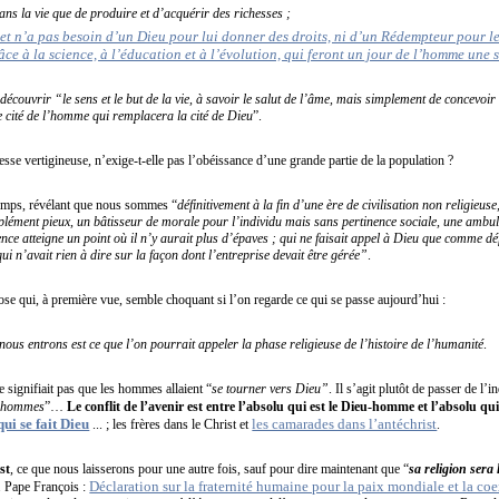
ns la vie que de produire et d’acquérir des richesses ;
t n’a pas besoin d’un Dieu pour lui donner des droits, ni d’un Rédempteur pour le 
ce à la science, à l’éducation et à l’évolution, qui feront un jour de l’homme une 
e découvrir “le sens et le but de la vie, à savoir le salut de l’âme, mais simplement de concevoi
ne cité de l’homme qui remplacera la cité de Dieu
”.
esse vertigineuse, n’exige-t-elle pas l’obéissance d’une grande partie de la population ?
temps, révélant que nous sommes “
définitivement à la fin d’une ère de civilisation non religieuse
lément pieux, un bâtisseur de morale pour l’individu mais sans pertinence sociale, une ambul
ience atteigne un point où il n’y aurait plus d’épaves ; qui ne faisait appel à Dieu que comme 
 n’avait rien à dire sur la façon dont l’entreprise devait être gérée”
.
ose qui, à première vue, semble choquant si l’on regarde ce qui se passe aujourd’hui :
nous entrons est ce que l’on pourrait appeler la phase religieuse de l’histoire de l’humanité
.
e signifiait pas que les hommes allaient “
se tourner vers Dieu”
. Il s’agit plutôt de passer de l’
s hommes
”…
Le conflit de l’avenir est entre l’absolu qui est le Dieu-homme et l’absolu q
ui se fait Dieu
les camarades dans l’antéchrist
... ; les frères dans le Christ et
.
st
, ce que nous laisserons pour une autre fois, sauf pour dire maintenant que “
sa religion sera 
Déclaration sur la fraternité humaine pour la paix mondiale et la 
. Pape François :