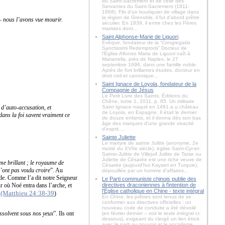
du Saint-Sacrement et de celle des
Servantes du Saint-Sacrement (1811-
1868). Fils d'un boutiquier de village dans
la région de Grenoble, il fut d'abord prêtre
e – nous l’avons vue mourir.
séculier. En 1839, il entre chez les Pères
maristes dont...
Saint Alphonse-Marie de Liguori
Évêque, fondateur de la “Congregatio
Sanctissimi Redemptoris” Docteur de
l'Église Alfonso Maria de Liguori naît à
Marianella, près de Naples, le 27
septembre 1696, dans une famille noble.
Après de fort brillantes études, docteur en
droit civil et canonique...
Saint Ignace de Loyola, fondateur de la
Compagnie de Jésus
Le Petit Livre des Saints, Éditions du
Chêne, tome 1, 2011, p. 85. Un militaire
 d’auto-accusation, et
Saint Ignace naquit en 1491 a u château
de Loyola, en Espagne. Il était le dernier
ans la foi savent vraiment ce
de douze enfants, et il donna dès son bas
âge des marques d'une grande vivacité
d'esprit....
Sainte Juliette
Le martyre de sainte Julitte (anonyme, 2e
moitié du XVIIe siècle), église Saint-Cyr-et-
Sainte-Julitte de Villejuif Julitte de Tarse ou
Juliette de Césarée est une riche veuve de
me brillant ; le royaume de
Césarée (aujourd'hui Kayseri en Turquie),
’ont pas voulu croire
”. Au
dépouillée par un homme d'affaires...
ide. Comme l’a dit notre Seigneur
Le Parti communiste chinois publie des
r où Noé entra dans l’arche, et
directives draconiennes à l'intention de
l'Église catholique en Chine - texte intégral
(Matthieu 24:38-39
.
)
En Chine, les prêtres sont tenus de se
conformer aux directives officielles : un
nouveau code de conduite a été dévoilé
ssolvent sous nos yeux
”. Ils ont
(en février dernier – voir le texte intégral ci-
dessous), exigeant du clergé un lien étroit
avec le parti au pouvoir et le socialisme....