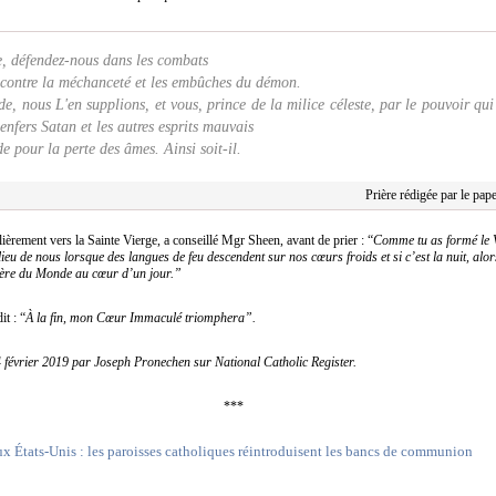
, défendez-nous dans les combats
r contre la méchanceté et les embûches du démon.
 nous L'en supplions, et vous, prince de la milice céleste, par le pouvoir qui 
enfers Satan et les autres esprits mauvais
e pour la perte des âmes. Ainsi soit-il.
Prière rédigée par le pa
ièrement vers la Sainte Vierge, a conseillé Mgr Sheen, avant de prier : “
Comme tu as formé le Ve
eu de nous lorsque des langues de feu descendent sur nos cœurs froids et si c’est la nuit, alo
ière du Monde au cœur d’un jour.”
it : “
À la fin, mon Cœur Immaculé triomphera”.
e 4 février 2019 par Joseph Pronechen sur National Catholic Register.
***
x États-Unis : les paroisses catholiques réintroduisent les bancs de communion