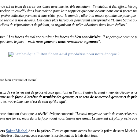
de est en train de servir vos âmes avec une terrible invitation : l’invitation à des efforts héroï
accrocher un crucifix dans leur maison pour leur rappeler que nous devons nous aussi porter une
a prière collective permette d’intercéder pour le monde ; aller à la messe quotidienne pour que 
vie sociale et nos devoirs. Des âmes plus héroïques pourraient entreprendre l’Heure Sainte quo
ières de réparation et de pétition, en organisant de telles dévotions dans leurs églises“.
rier.
“
Les forces du mal sont unies ; les forces du bien sont divisées.
Il se peut que nous ne 
pouvions le faire –
mais nous pouvons nous rencontrer à genoux
”.
e bien spirituel et éternel.
ieux de rester en état de grâce et ceux qui n’ont ni l’un ni l’autre feraient mieux de découvrir c
’une seule façon d’arrêter de trembler des genoux, et ce sera de se mettre à genoux et de prie
’est votre âme, car c’est de cela qu’il s’agit
”.
cette situation chaotique, a révélé l’évêque concerné. “
Le seul moyen de sortir de cette crise est 
nons nos livres, mais dans la façon dont nous tenons nos âmes. Le moment est plus proche que
Saint Michel
vers
dans la prière.
C’est ce que nous avons fait avec la prière de saint Miche
iocèses rétablissent cette pratique. Si seulement ils le faisaient tous.