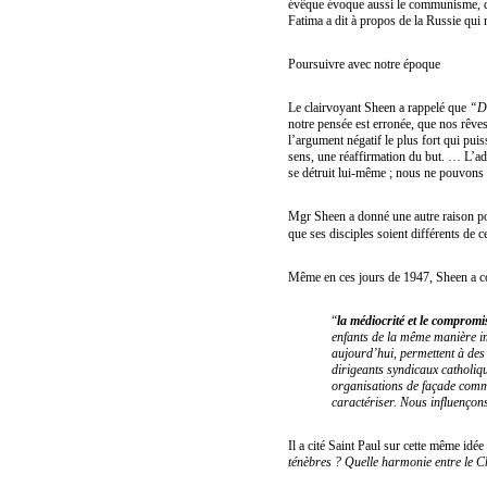
évêque évoque aussi le communisme, qu
Fatima a dit à propos de la Russie qui
Poursuivre avec notre époque
Le clairvoyant Sheen a rappelé que
“Di
notre pensée est erronée, que nos rêves 
l’argument négatif le plus fort qui pu
sens, une réaffirmation du but. … L’ad
se détruit lui-même ; nous ne pouvons
Mgr Sheen a donné une autre raison pou
que ses disciples soient différents de c
Même en ces jours de 1947, Sheen a c
“
la médiocrité et le compromi
enfants de la même manière i
aujourd’hui, permettent à des 
dirigeants syndicaux catholi
organisations de façade communi
caractériser. Nous influençon
Il a cité Saint Paul sur cette même idée
ténèbres ? Quelle harmonie entre le Ch