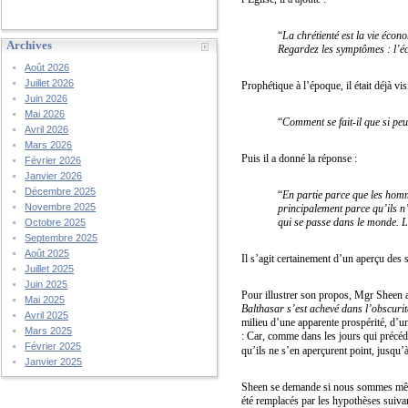
“
La chrétienté est la vie écono
Archives
Regardez les symptômes : l’écl
Août 2026
Juillet 2026
Prophétique à l’époque, il était déjà v
Juin 2026
Mai 2026
“
Comment se fait-il que si peu
Avril 2026
Mars 2026
Puis il a donné la réponse :
Février 2026
Janvier 2026
Décembre 2025
“
En partie parce que les homm
Novembre 2025
principalement parce qu’ils n
qui se passe dans le monde. L
Octobre 2025
Septembre 2025
Août 2025
Il s’agit certainement d’un aperçu des s
Juillet 2025
Juin 2025
Pour illustrer son propos, Mgr Sheen 
Mai 2025
Balthasar s’est achevé dans l’obscuri
Avril 2025
milieu d’une apparente prospérité, d’u
Mars 2025
: Car, comme dans les jours qui précédè
Février 2025
qu’ils ne s’en aperçurent point, jusqu’
Janvier 2025
Sheen se demande si nous sommes même
été remplacés par les hypothèses suivan