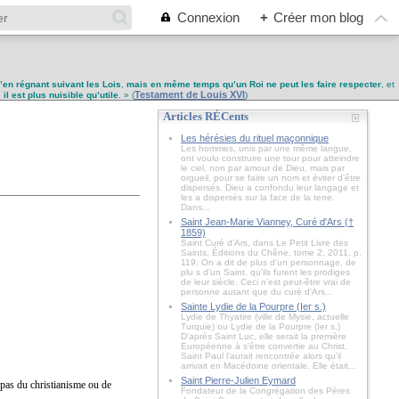
Connexion
+
Créer mon blog
u’en régnant suivant les Lois
,
mais en même temps qu’un Roi ne peut les faire respecter
, et
Testament de Louis XVI
,
il est plus nuisible qu’utile
. » (
)
Articles RÉCents
Les hérésies du rituel maçonnique
Les hommes, unis par une même langue,
ont voulu construire une tour pour atteindre
le ciel, non par amour de Dieu, mais par
orgueil, pour se faire un nom et éviter d’être
dispersés. Dieu a confondu leur langage et
les a dispersés sur la face de la terre.
Dans...
Saint Jean-Marie Vianney, Curé d'Ars (†
1859)
Saint Curé d'Ars, dans Le Petit Livre des
Saints, Éditions du Chêne, tome 2, 2011, p.
119. On a dit de plus d'un personnage, de
plu s d'un Saint, qu'ils furent les prodiges
de leur siècle. Ceci n'est peut-être vrai de
personne autant que du curé d'Ars...
Sainte Lydie de la Pourpre (Ier s.)
Lydie de Thyatire (ville de Mysie, actuelle
Turquie) ou Lydie de la Pourpre (Ier s.)
D'après Saint Luc, elle serait la première
Européenne à s'être convertie au Christ.
Saint Paul l'aurait rencontrée alors qu'il
arrivait en Macédoine orientale. Elle était...
Saint Pierre-Julien Eymard
 pas du christianisme ou de
Fondateur de la Congrégation des Pères