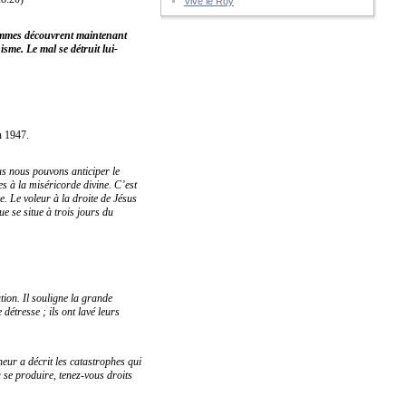
Vive le Roy
 hommes découvrent maintenant
sme. Le mal se détruit lui-
n 1947.
s nous pouvons anticiper le
s à la miséricorde divine. C’est
. Le voleur à la droite de Jésus
e se situe à trois jours du
tion. Il souligne la grande
détresse ; ils ont lavé leurs
eur a décrit les catastrophes qui
 se produire, tenez-vous droits