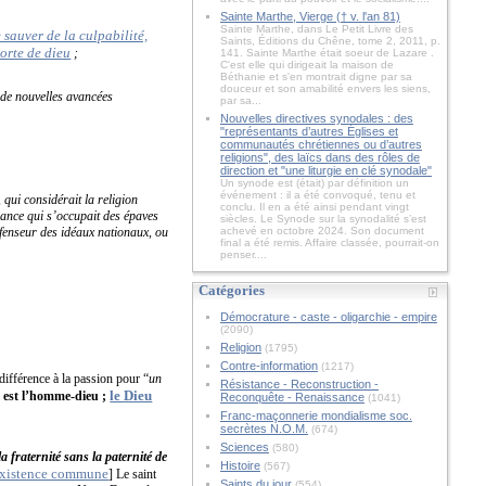
Sainte Marthe, Vierge († v. l'an 81)
Sainte Marthe, dans Le Petit Livre des
sauver de la culpabilité,
Saints, Éditions du Chêne, tome 2, 2011, p.
sorte de dieu
;
141. Sainte Marthe était soeur de Lazare .
C'est elle qui dirigeait la maison de
Béthanie et s'en montrait digne par sa
douceur et son amabilité envers les siens,
r de nouvelles avancées
par sa...
Nouvelles directives synodales : des
"représentants d’autres Églises et
communautés chrétiennes ou d’autres
religions", des laïcs dans des rôles de
direction et "une liturgie en clé synodale"
Un synode est (était) par définition un
événement : il a été convoqué, tenu et
, qui considérait la religion
conclu. Il en a été ainsi pendant vingt
ance qui s’occupait des épaves
siècles. Le Synode sur la synodalité s’est
défenseur des idéaux nationaux, ou
achevé en octobre 2024. Son document
final a été remis. Affaire classée, pourrait-on
penser....
Catégories
Démocrature - caste - oligarchie - empire
(2090)
Religion
(1795)
Contre-information
(1217)
indifférence à la passion pour “
un
Résistance - Reconstruction -
le Dieu
ui est l’homme-dieu ;
Reconquête - Renaissance
(1041)
Franc-maçonnerie mondialisme soc.
secrètes N.O.M.
(674)
Sciences
(580)
la fraternité sans la paternité de
Histoire
(567)
coexistence commune
] Le saint
Saints du jour
(554)