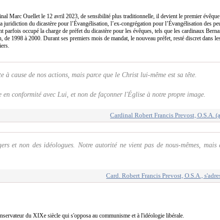
inal Marc Ouellet le 12 avril 2023, de sensibilité plus traditionnelle, il devient le premier évê
a juridiction du dicastère pour l’Évangélisation, l’ex-congrégation pour l’Évangélisation des p
 parfois occupé la charge de préfet du dicastère pour les évêques, tels que les cardinaux Berna
, de 1998 à 2000. Durant ses premiers mois de mandat, le nouveau préfet, resté discret dans les
iers.
te à cause de nos actions, mais parce que le Christ lui-même est sa tête.
re en conformité avec Lui, et non de façonner l'Église à notre propre image.
Cardinal Robert Francis Prevost, O.S.A. 
rs et non des idéologues. Notre autorité ne vient pas de nous-mêmes, mais d
Card. Robert Francis Prevost, O.S.A., s'ad
nservateur du XIXe siècle qui s'opposa au communisme et à l'idéologie libérale.