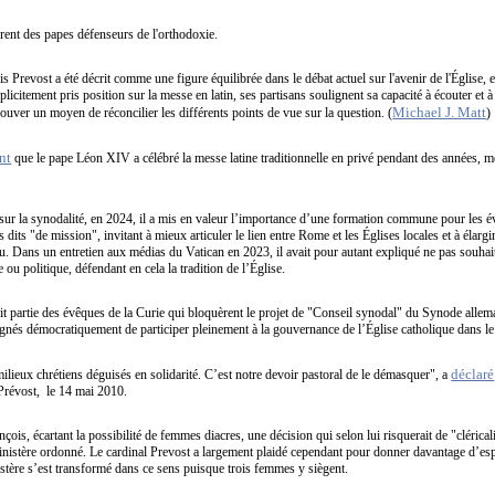
nt des papes défenseurs de l'orthodoxie.
cis Prevost a été décrit comme une figure équilibrée dans le débat actuel sur l'avenir de l'Église, 
xplicitement pris position sur la messe en latin, ses partisans soulignent sa capacité à écouter et 
Michael J. Matt
rouver un moyen de réconcilier les différents points de vue sur la question. (
)
nt
que le pape Léon XIV a célébré la messe latine traditionnelle en privé pendant des années, mê
ur la synodalité, en 2024, il a mis en valeur l’importance d’une formation commune pour les é
dits "de mission", invitant à mieux articuler le lien entre Rome et les Églises locales et à élarg
u. Dans un entretien aux médias du Vatican en 2023, il avait pour autant expliqué ne pas souhai
ou politique, défendant en cela la tradition de l’Église.
it partie des évêques de la Curie qui bloquèrent le projet de "Conseil synodal" du Synode allem
signés démocratiquement de participer pleinement à la gouvernance de l’Église catholique dans le
déclaré
eux chrétiens déguisés en solidarité. C’est notre devoir pastoral de le démasquer", a
Prévost, le 14 mai 2010.
çois, écartant la possibilité de femmes diacres, une décision qui selon lui risquerait de "clérica
 ministère ordonné. Le cardinal Prevost a largement plaidé cependant pour donner davantage d’
astère s’est transformé dans ce sens puisque trois femmes y siègent.