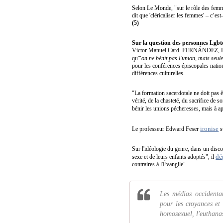
Selon Le Monde, "sur le rôle des femmes
dit que 'cléricaliser les femmes' – c’e
(5)
Sur la question des personnes Lgbt
Víctor Manuel Card. FERNÁNDEZ, Pré
qu'"
on ne bénit pas l'union, mais seul
pour les conférences épiscopales nation
différences culturelles.
"La formation sacerdotale ne doit pas êt
vérité, de la chasteté, du sacrifice de s
bénir les unions pécheresses, mais à ap
ironise
Le professeur Edward Feser
s
Sur l'idéologie du genre, dans un disc
dé
sexe et de leurs enfants adoptés", il
contraires à l'Évangile".
Les médias occidenta
pour les croyances et
homosexuel, l'euthana