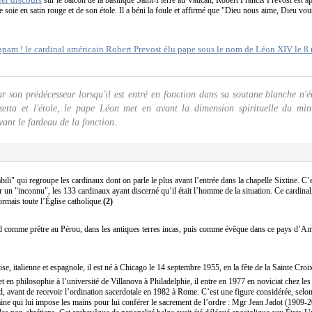
e soie en satin rouge et de son étole. Il a béni la foule et affirmé que "Dieu nous aime, Dieu vou
ar son prédécesseur lorsqu'il est entré en fonction dans sa soutane blanche n'é
zetta et l'étole, le pape Léon met en avant la dimension spirituelle du mini
vant le fardeau de la fonction.
abili" qui regroupe les cardinaux dont on parle le plus avant l’entrée dans la chapelle Sixtine. C’e
er un "inconnu", les 133 cardinaux ayant discerné qu’il était l’homme de la situation. Ce cardina
rmais toute l’Église catholique.
(2)
rd comme prêtre au Pérou, dans les antiques terres incas, puis comme évêque dans ce pays d’
se, italienne et espagnole, il est né à Chicago le 14 septembre 1955, en la fête de la Sainte Croi
en philosophie à l’université de Villanova à Philadelphie, il entre en 1977 en noviciat chez les 
, avant de recevoir l’ordination sacerdotale en 1982 à Rome. C’est une figure considérée, sel
aine qui lui impose les mains pour lui conférer le sacrement de l’ordre : Mgr Jean Jadot (1909-