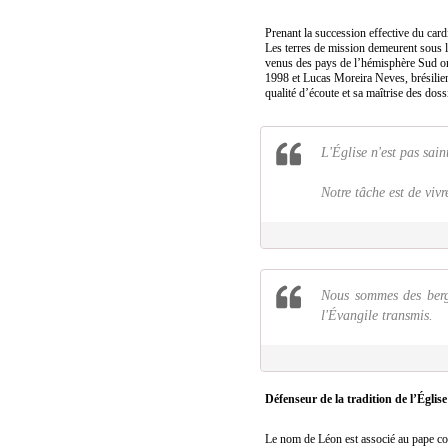
Prenant la succession effective du card
Les terres de mission demeurent sous l
venus des pays de l’hémisphère Sud ont
1998 et Lucas Moreira Neves, brésilien
qualité d’écoute et sa maîtrise des doss
L'Église n'est pas sain
Notre tâche est de viv
Nous sommes des berge
l'Évangile transmis.
Défenseur de la tradition de l’Église
Le nom de Léon est associé au pape co