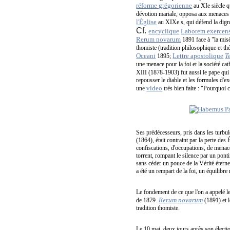
réforme grégorienne
au XIe siècle qu
dévotion mariale, opposa aux menaces m
l'Église
au XIXe s, qui défend la digni
Cf.
encyclique
Laborem exercen
Rerum novarum
1891 face à "la misèr
thomiste (tradition philosophique et thé
Oceani
Lettre apostolique
T
1895;
une menace pour la foi et la société c
XIII (1878-1903) fut aussi le pape qui
repousser le diable et les formules d'ex
video
une
très bien faite : "Pourquoi
Ses prédécesseurs, pris dans les turbul
(1864), était contraint par la perte des
confiscations, d'occupations, de menac
torrent, rompant le silence par un pont
sans céder un pouce de la Vérité éternell
a été un rempart de la foi, un équilibre 
Le fondement de ce que l'on a appelé l
Rerum novarum
de 1879.
(1891) et l
tradition thomiste.
Le 10 mai, deux jours après son élect