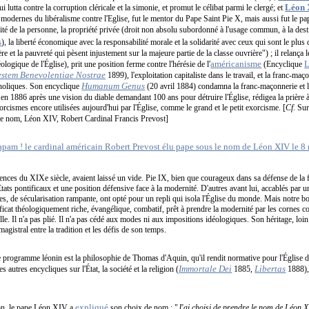
Léon 
i lutta contre la corruption cléricale et la simonie, et promut le célibat parmi le clergé; et
odernes du libéralisme contre l'Eglise, fut le mentor du Pape Saint Pie X, mais aussi fut le pa
té de la personne, la propriété privée (droit non absolu subordonné à l'usage commun, à la desti
s
), la liberté économique avec la responsabilité morale et la solidarité avec ceux qui sont le plus
e et la pauvreté qui pèsent injustement sur la majeure partie de la classe ouvrière") ; il relança 
américanisme
ologique de l'Église), prit une position ferme contre l'hérésie de l'
(Encyclique
estem Benevolentiae Nostrae
1899), l'exploitation capitaliste dans le travail, et la franc-m
Humanum Genus
atholiques. Son encyclique
(20 avril 1884) condamna la franc-maçonnerie et le
 en 1886 après une vision du diable demandant 100 ans pour détruire l'Église, rédigea la prière 
orcismes encore utilisées aujourd'hui par l'Église, comme le grand et le petit exorcisme. [
Cf.
Sur
 ce nom, Léon XIV, Robert Cardinal Francis Prevost]
ences du XIXe siècle, avaient laissé un vide. Pie IX, bien que courageux dans sa défense de la f
 États pontificaux et une position défensive face à la modernité. D'autres avant lui, accablés par u
es, de sécularisation rampante, ont opté pour un repli qui isola l'Église du monde. Mais notre b
ificat théologiquement riche, évangélique, combatif, prêt à prendre la modernité par les cornes 
e. Il n'a pas plié. Il n'a pas cédé aux modes ni aux impositions idéologiques. Son héritage, loin d'êt
magistral entre la tradition et les défis de son temps.
e programme léonin est la philosophie de Thomas d'Aquin, qu'il rendit normative pour l'Église 
Immortale Dei
Libertas
es autres encycliques sur l'État, la société et la religion (
1885,
1888), 
expliqué
ion, le pape Léon XIV a
son choix de nom : "
J'ai choisi de prendre le nom de Léon XI