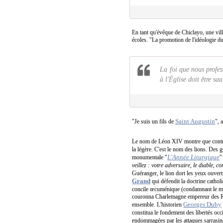
En tant qu'évêque de Chiclayo, une vil
écoles. "La promotion de l'idéologie du
La foi que nous profes
à l'Église doit être sa
Saint Augustin
"Je suis un fils de
", 
Le nom de Léon XIV montre que contrair
la légère. C'est le nom des lions. Des 
L'Année Liturgique
monumentale "
"
veillez : votre adversaire, le diable, 
Guéranger, le lion dort les yeux ouverts
Grand
qui défendit la doctrine catho
concile œcuménique (condamnant le mon
couronna Charlemagne empereur des Romai
Georges Duby
ensemble. L'historien
constitua le fondement des libertés occ
endommagées par les attaques sarrasines