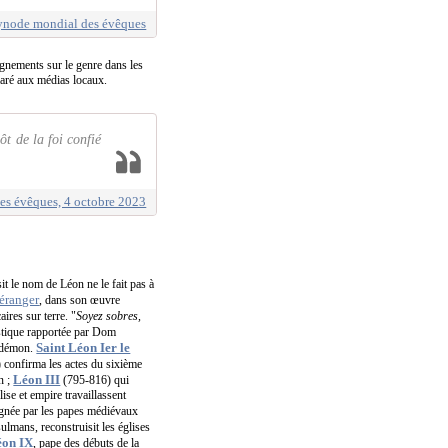
synode mondial des évêques
ignements sur le genre dans les
claré aux médias locaux.
t de la foi confié
les évêques, 4 octobre 2023
t le nom de Léon ne le fait pas à
éranger
, dans son œuvre
ires sur terre. "
Soyez sobres,
ristique rapportée par Dom
Saint Léon Ier le
le démon.
confirma les actes du sixième
Léon III
n ;
(795-816) qui
ise et empire travaillassent
ignée par les papes médiévaux
ulmans, reconstruisit les églises
éon IX
, pape des débuts de la