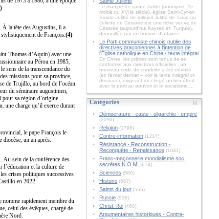
-Unis de 1973 à 1980, à une époque
Sainte Juliette
Le martyre de sainte Julitte (anonyme, 2e
)
moitié du XVIIe siècle), église Saint-Cyr-et-
Sainte-Julitte de Villejuif Julitte de Tarse ou
Juliette de Césarée est une riche veuve de
À la tête des Augustins, il a
Césarée (aujourd'hui Kayseri en Turquie),
dépouillée par un homme d'affaires...
t stylistiquement de François.
(4)
Le Parti communiste chinois publie des
directives draconiennes à l'intention de
l'Église catholique en Chine - texte intégral
 Saint-Thomas d’Aquin) avec une
En Chine, les prêtres sont tenus de se
 missionnaire au Pérou en 1985,
conformer aux directives officielles : un
 le sens de la transcendance du
nouveau code de conduite a été dévoilé
(en février dernier – voir le texte intégral ci-
r des missions pour sa province,
dessous), exigeant du clergé un lien étroit
e de Trujillo, au bord de l’océan
avec le parti au pouvoir et le socialisme....
cteur du séminaire augustinien,
al pour sa région d’origine
Catégories
n, une charge qu’il exerce durant
Démocrature - caste - oligarchie - empire
(2090)
Religion
(1796)
ovincial, le pape François le
Contre-information
(1217)
 diocèse, un an après.
Résistance - Reconstruction -
Reconquête - Renaissance
(1041)
Franc-maçonnerie mondialisme soc.
1. Au sein de la conférence des
secrètes N.O.M.
(674)
l’éducation et la culture de
Sciences
(580)
 les crises politiques successives
astillo en 2022.
Histoire
(567)
Saints du jour
(555)
Russie
(538)
Il le nomme rapidement membre du
Christ-Roi
(460)
que, celui des évêques, chargé de
Argumentaires historiques - Contre-
hère Nord.