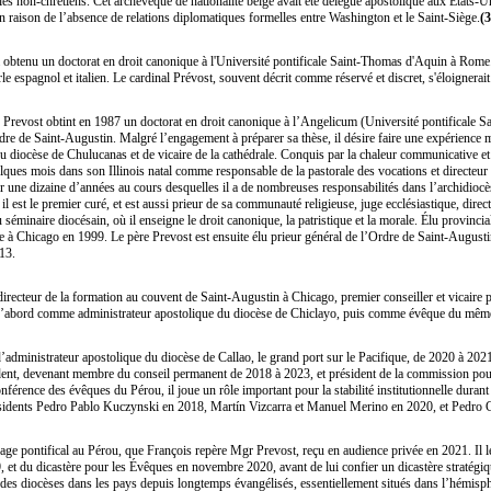
r les non-chrétiens. Cet archevêque de nationalité belge avait été délégué apostolique aux États
en raison de l’absence de relations diplomatiques formelles entre Washington et le Saint-Siège.
(3
a obtenu un doctorat en droit canonique à l'Université pontificale Saint-Thomas d'Aquin à Rome. 
le espagnol et italien. Le cardinal Prévost, souvent décrit comme réservé et discret, s'éloignerai
 Prevost obtint en 1987 un doctorat en droit canonique à l’Angelicum (Université pontificale
Ordre de Saint-Augustin. Malgré l’engagement à préparer sa thèse, il désire faire une expérience
du diocèse de Chulucanas et de vicaire de la cathédrale. Conquis par la chaleur communicative et
elques mois dans son Illinois natal comme responsable de la pastorale des vocations et directeu
r une dizaine d’années au cours desquelles il a de nombreuses responsabilités dans l’archidiocès
il est le premier curé, et est aussi prieur de sa communauté religieuse, juge ecclésiastique, dire
u séminaire diocésain, où il enseigne le droit canonique, la patristique et la morale. Élu provinci
re à Chicago en 1999. Le père Prevost est ensuite élu prieur général de l’Ordre de Saint-Augusti
13.
recteur de la formation au couvent de Saint-Augustin à Chicago, premier conseiller et vicaire pr
’abord comme administrateur apostolique du diocèse de Chiclayo, puis comme évêque du même
’administrateur apostolique du diocèse de Callao, le grand port sur le Pacifique, de 2020 à 202
ident, devenant membre du conseil permanent de 2018 à 2023, et président de la commission pour 
nférence des évêques du Pérou, il joue un rôle important pour la stabilité institutionnelle durant
sidents Pedro Pablo Kuczynski en 2018, Martín Vizcarra et Manuel Merino en 2020, et Pedro C
yage pontifical au Pérou, que François repère Mgr Prevost, reçu en audience privée en 2021. 
19, et du dicastère pour les Évêques en novembre 2020, avant de lui confier un dicastère stratégi
 des diocèses dans les pays depuis longtemps évangélisés, essentiellement situés dans l’hémisp