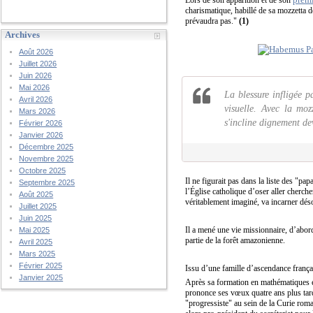
charismatique, habillé de sa mozzetta d
prévaudra pas."
(1)
Archives
Août 2026
Juillet 2026
Juin 2026
Mai 2026
La blessure infligée p
Avril 2026
visuelle. Avec la moz
Mars 2026
s'incline dignement de
Février 2026
Janvier 2026
Décembre 2025
Novembre 2025
Octobre 2025
Il ne figurait pas dans la liste des "pap
Septembre 2025
l’Église catholique d’oser aller cherch
Août 2025
véritablement imaginé, va incarner déso
Juillet 2025
Juin 2025
Il a mené une vie missionnaire, d’abo
Mai 2025
partie de la forêt amazonienne.
Avril 2025
Mars 2025
Février 2025
Issu d’une famille d’ascendance françai
Janvier 2025
Après sa formation en mathématiques et 
prononce ses vœux quatre ans plus tard
"progressiste" au sein de la Curie rom