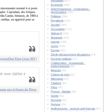
Révolution
(437)
Economie
(369)
que missionnaire nommé à ce poste.
Antichristianisme - profanations -
euples. Cependant, des évêques
persécutions
(351)
rdin Gantin, béninois, de 1984 à
Politique
(290)
 médias, est apprécié pour sa
Royalisme
(216)
Société
(185)
Occupation
(176)
Vatican II
(163)
Musiques
(161)
Liturgie
(159)
Livres
(155)
Europe
(111)
Déclin déclassement décadence
(75)
(aujourd'hui Pape Léon XIV)
Doctrine politique
(71)
Collaboration - propagande -
endoctrinement
(68)
Miracles
(65)
e notre fidélité à
Culture de mort
(61)
Allemagne
(55)
Citations
(52)
Films
(50)
ressant aux évêques du Pérou
Presse - Medias
(46)
Suède
(44)
Norvège
(42)
Humour
(33)
Antifrancisme - racisme anti-français
(27)