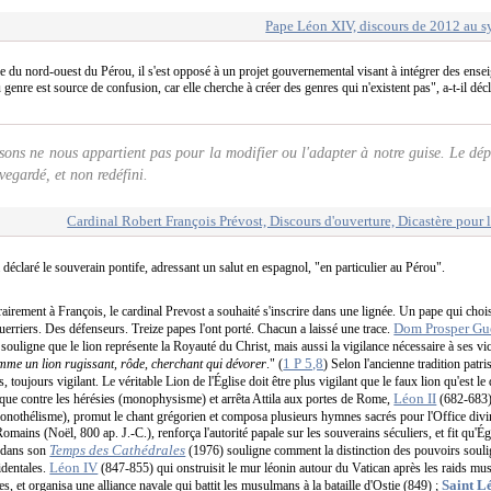
Pape Léon XIV, discours de 2012 au 
le du nord-ouest du Pérou, il s'est opposé à un projet gouvernemental visant à intégrer des ense
 genre est source de confusion, car elle cherche à créer des genres qui n'existent pas", a-t-il dé
sons ne nous appartient pas pour la modifier ou l'adapter à notre guise. Le dépô
uvegardé, et non redéfini.
Cardinal Robert François Prévost, Discours d'ouverture, Dicastère pour 
a déclaré le souverain pontife, adressant un salut en espagnol, "en particulier au Pérou".
ement à François, le cardinal Prevost a souhaité s'inscrire dans une lignée. Un pape qui choisi
Dom Prosper Gu
guerriers. Des défenseurs. Treize papes l'ont porté. Chacun a laissé une trace.
 souligne que le lion représente la Royauté du Christ, mais aussi la vigilance nécessaire à ses vica
1 P 5,8
comme un lion rugissant, rôde, cherchant qui dévorer
." (
) Selon l'ancienne tradition pat
, toujours vigilant. Le véritable Lion de l'Église doit être plus vigilant que le faux lion qu'est 
Léon II
lique contre les hérésies (monophysisme) et arrêta Attila aux portes de Rome,
(682-683) 
othélisme), promut le chant grégorien et composa plusieurs hymnes sacrés pour l'Office divi
ns (Noël, 800 ap. J.-C.), renforça l'autorité papale sur les souverains séculiers, et fit qu'Égl
Temps des Cathédrales
dans son
(1976) souligne comment la distinction des pouvoirs soul
Léon IV
identales.
(847-855) qui onstruisit le mur léonin autour du Vatican après les raids mus
Saint L
, et organisa une alliance navale qui battit les musulmans à la bataille d'Ostie (849) ;