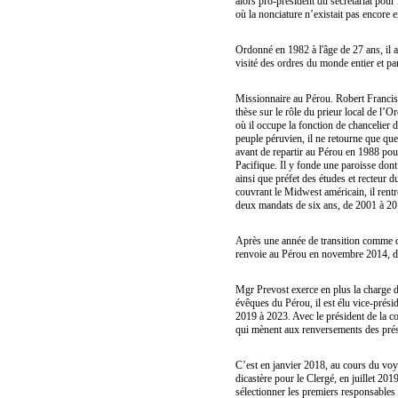
alors pro-président du secrétariat pou
où la nonciature n’existait pas encore 
Ordonné en 1982 à l'âge de 27 ans, il 
visité des ordres du monde entier et par
Missionnaire au Pérou. Robert Francis
thèse sur le rôle du prieur local de l’
où il occupe la fonction de chancelier 
peuple péruvien, il ne retourne que qu
avant de repartir au Pérou en 1988 pou
Pacifique. Il y fonde une paroisse dont 
ainsi que préfet des études et recteur d
couvrant le Midwest américain, il rent
deux mandats de six ans, de 2001 à 20
Après une année de transition comme di
renvoie au Pérou en novembre 2014, d
Mgr Prevost exerce en plus la charge d
évêques du Pérou, il est élu vice-prés
2019 à 2023. Avec le président de la co
qui mènent aux renversements des pré
C’est en janvier 2018, au cours du vo
dicastère pour le Clergé, en juillet 20
sélectionner les premiers responsables