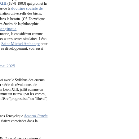
XIII
(1878-1903) qui promut la
doctrine sociale de
pe de la
nation universelle des biens.
 dans le besoin. (Cf. Encyclique
les études de la philosophie
Longinqua
açonnerie, la considérant comme
s autres sectes similaires. Léon
Saint Michel Archange
à
pour
 ce développement, voir aussi
oi avec le Syllabus des erreurs
n siècle de révolutions, de
on Léon XIII, jaillit comme un
comme un taureau par les cornes,
re ''progressiste'' ou ''libéral'',
Aeterni Patris
dans l'encyclique
étaient enracinées dans la
V. Il y a plusieurs raisons à