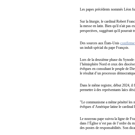
Les papes précédents nommés Léon fure
Sur la liturgie, le cardinal Robert Fran
la messe en latin. Bien qu'il n'ait pas e
perspectives, suggérant qu'il pourrait t
confirme
Des sources aux États-Unis
un indult spécial du pape François.
Lors de la deuxième phase du Synode s
l’hémisphère Nord et ceux des diocèses 
évêques en consultant le peuple de Die
le résultat d’un processus démocratique 
Dans le même registre, début 2024, il f
permettre à des représentants laïcs dé
"Le communisme a même pénétré les mili
évêques d’Amérique latine le cardinal 
Le nouveau pape suivra la ligne de Fran
dans l’Église n’est pas de l’ordre du
des postes de responsabilités. Son dic