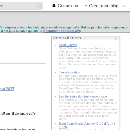
Connexion
+
Créer mon blog
u’en régnant suivant les Lois
,
mais en même temps qu’un Roi ne peut les faire respecter
, et
Testament de Louis XVI
,
il est plus nuisible qu’utile
. » (
)
Articles RÉCents
Saint Gaétan
Saint Gaétan, Patron des théatins, des
chômeurs et demandeurs d'emploi Gaétan
est né à Vicence, qui faisait alors partie de
la république de Venise. Ses parents
étaient Gaspard, comte de Thiène, et Maria
Porto. Sa mère, très pieuse, l'encouragea
dans...
Transfiguration
Sur une haute montagne, le Christ a révélé
sa divinité à trois de ses apôtres. La voix
qui parle, c'est le Père disant de Jésus qu'il
est son "Fils bien-aimé" et la nuée est le
Saint-Esprit. Nous avons là une illustration
de la Trinité dans la Bible....
Les hérésies du rituel maçonnique
Les hommes, unis par une même langue,
ont voulu construire une tour pour atteindre
le ciel, non par amour de Dieu, mais par
orgueil, pour se faire un nom et éviter d’être
dispersés. Dieu a confondu leur langage et
 69 ans, il devient le 267e
les a dispersés sur la face de la terre.
Dans...
Saint Jean-Marie Vianney, Curé d'Ars (†
1859)
apparu humble et ému, mais