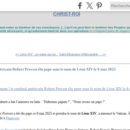
CHRIST-ROI
tout entier au bonheur de ses concitoyens, [...] qu’il ne peut faire le bonheur des Peuples q
utorité nécessaire, et qu’autrement étant lié dans ses opérations
et n’inspirant point de respect
<< Léon XIV : un pape qui se...
Saint Athanase d'Alexandrie,... >>
ricain Robert Prevost élu pape sous le nom de Léon XIV le 8 mai 2025
erti a fait l’annonce en latin : "Habemus papam !", "Nous avons un pape !".
 Prevost a été élu pape ce 8 mai 2025 et prendra le nom de
Léon XIV
, a annoncé le Vatican. À
François
ède à
.
er discours
sur le balcon de la basilique Saint-Pierre au Vatican, Robert Francis Prevost est 