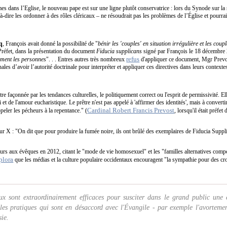
 dans l’Eglise, le nouveau pape est sur une ligne plutôt conservatrice : lors du Synode sur la 
st-à-dire les ordonner à des rôles cléricaux – ne résoudrait pas les problèmes de l’Église et pour
q
, François avait donné la possibilité de "
bénir les 'couples' en situation irrégulière et les cou
fet, dans la présentation du document
Fiducia supplicans
signé par François le 18 décembre 
refus
ement les personnes
". . . Entres autres très nombreux
d'appliquer ce document, Mgr Prevost
ales d’avoir l’autorité doctrinale pour interpréter et appliquer ces directives dans leurs context
re façonnée par les tendances culturelles, le politiquement correct ou l'esprit de permissivité. El
oi et de l'amour eucharistique. Le prêtre n'est pas appelé à 'affirmer des identités', mais à converti
Cardinal Robert Francis Prevost
peler les pécheurs à la repentance." (
, lorsqu'il était préfe
ur X : "On dit que pour produire la fumée noire, ils ont brûlé des exemplaires de Fiducia Suppl
ours aux évêques en 2012, citant le "mode de vie homosexuel" et les "familles alternatives com
plora
que les médias et la culture populaire occidentaux encouragent "la sympathie pour des cr
ux sont extraordinairement efficaces pour susciter dans le grand public une
 les pratiques qui sont en désaccord avec l'Évangile - par exemple l'avorteme
sie.