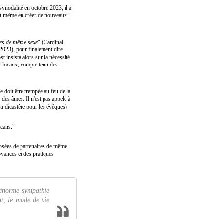
synodalité en octobre 2023, il a
rait même en créer de nouveaux."
ples de même sexe
" (Cardinal
2023), pour finalement dire
 insista alors sur la nécessité
es locaux, compte tenu des
le doit être trempée au feu de la
r des âmes. Il n'est pas appelé à
t du dicastère pour les évêques)
icans."
posées de partenaires de même
oyances et des pratiques
 énorme sympathie
nt, le mode de vie