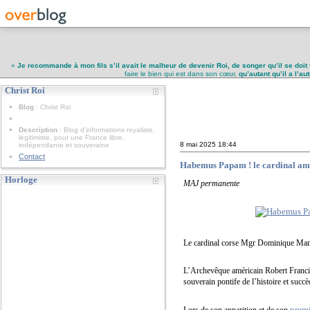
«
Je recommande à mon fils s’il avait le malheur de devenir Roi, de songer qu’il se doit 
faire le bien qui est dans son cœur,
qu’autant qu’il a l’a
Christ Roi
Christ Roi
Blog
: Christ Roi
Description
: Blog d'informations royaliste,
légitimiste, pour une France libre,
8 mai 2025
18:44
indépendante et souveraine
Contact
Habemus Papam ! le cardinal amé
Horloge
MAJ permanente
Le cardinal corse Mgr Dominique Mamb
L’Archevêque américain Robert Francis
souverain pontife de l’histoire et succ
premi
Lors de son apparition et de son