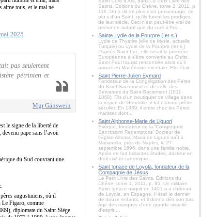
Saint Curé d'Ars, dans Le Petit Livre des
Saints, Éditions du Chêne, tome 2, 2011, p.
s aime tous, et le mal ne
119. On a dit de plus d'un personnage, de
plu s d'un Saint, qu'ils furent les prodiges
de leur siècle. Ceci n'est peut-être vrai de
personne autant que du curé d'Ars...
Sainte Lydie de la Pourpre (Ier s.)
Lydie de Thyatire (ville de Mysie, actuelle
Turquie) ou Lydie de la Pourpre (Ier s.)
D'après Saint Luc, elle serait la première
Européenne à s'être convertie au Christ.
Saint Paul l'aurait rencontrée alors qu'il
tait pas seulement
arrivait en Macédoine orientale. Elle était...
stère pétrinien et
Saint Pierre-Julien Eymard
Fondateur de la Congrégation des Pères
du Saint-Sacrement et de celle des
Servantes du Saint-Sacrement (1811-
1868). Fils d'un boutiquier de village dans
la région de Grenoble, il fut d'abord prêtre
Mgr Gänswein
séculier. En 1839, il entre chez les Pères
maristes dont...
Saint Alphonse-Marie de Liguori
st le signe de la liberté de
Évêque, fondateur de la “Congregatio
l, devenu pape sans l’avoir
Sanctissimi Redemptoris” Docteur de
l'Église Alfonso Maria de Liguori naît à
Marianella, près de Naples, le 27
septembre 1696, dans une famille noble.
Après de fort brillantes études, docteur en
Amérique du Sud couvrant une
droit civil et canonique...
Saint Ignace de Loyola, fondateur de la
Compagnie de Jésus
Le Petit Livre des Saints, Éditions du
Chêne, tome 1, 2011, p. 85. Un militaire
x.
Saint Ignace naquit en 1491 a u château
de Loyola, en Espagne. Il était le dernier
pères augustiniens, où il
de douze enfants, et il donna dès son bas
on Le Figaro, comme
âge des marques d'une grande vivacité
2009), diplomate du Saint-Siège
d'esprit....