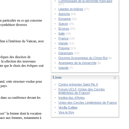
Communauté de la pérennité française
(27)
Litanies et prières
(27)
Autriche
(26)
Espagne
(26)
en particulier en ce qui concerne
Suisse
(25)
à synthétiser diverses
Ecosse
(20)
Italie
(19)
France
(18)
me à l'intérieur du Vatican, avec
Irlande
(14)
Pologne
(13)
Danemark
(10)
vêques des diocèses de
Doctrine économique du Christ-Roi
(9)
ir la sélection des nouveaux
Avantages de la monarchie
(8)
ter que le choix des évêques soit
Islande
(7)
Liens
and, cette structure voulue pour
Centre grégorien Saint Pie X
 pays.
Forum UCLF (Union des Cercles
légitimistes de France)
dans sa conférence devant les
Institut duc d'Anjou
Union des Cercles Légitimistes de France
Vexilla Galliae
Vive le Roy
liser" la femme dont la vocation
espace aux femmes, notamment à