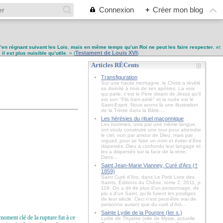
Connexion
+
Créer mon blog
u’en régnant suivant les Lois
,
mais en même temps qu’un Roi ne peut les faire respecter
, et
Testament de Louis XVI
,
il est plus nuisible qu’utile
. » (
)
Articles RÉCents
Transfiguration
Sur une haute montagne, le Christ a révélé
sa divinité à trois de ses apôtres. La voix
qui parle, c'est le Père disant de Jésus qu'il
est son "Fils bien-aimé" et la nuée est le
Saint-Esprit. Nous avons là une illustration
de la Trinité dans la Bible....
Les hérésies du rituel maçonnique
Les hommes, unis par une même langue,
ont voulu construire une tour pour atteindre
le ciel, non par amour de Dieu, mais par
orgueil, pour se faire un nom et éviter d’être
dispersés. Dieu a confondu leur langage et
les a dispersés sur la face de la terre.
Dans...
Saint Jean-Marie Vianney, Curé d'Ars (†
1859)
Saint Curé d'Ars, dans Le Petit Livre des
Saints, Éditions du Chêne, tome 2, 2011, p.
119. On a dit de plus d'un personnage, de
plu s d'un Saint, qu'ils furent les prodiges
de leur siècle. Ceci n'est peut-être vrai de
personne autant que du curé d'Ars...
Sainte Lydie de la Pourpre (Ier s.)
moment clé de la rupture fut à ce
Lydie de Thyatire (ville de Mysie, actuelle