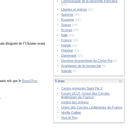
Communauté de la pérennité française
(27)
Litanies et prières
(27)
Autriche
(26)
Espagne
(26)
Suisse
(25)
Ecosse
(20)
Italie
(19)
France
(18)
ain dirigeant de l’Ukraine avant
Irlande
(14)
Pologne
(13)
Danemark
(10)
Doctrine économique du Christ-Roi
(9)
Avantages de la monarchie
(8)
Islande
(7)
Bataillon
azis tels que le
Liens
Centre grégorien Saint Pie X
Forum UCLF (Union des Cercles
légitimistes de France)
.
Institut duc d'Anjou
Union des Cercles Légitimistes de France
Vexilla Galliae
Vive le Roy