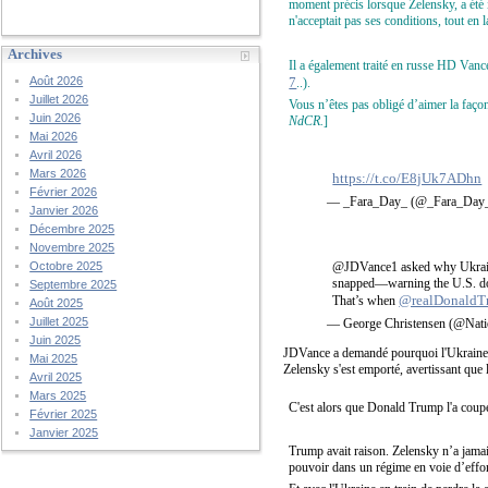
moment précis lorsque Zelensky, a été
n'acceptait pas ses conditions, tout en l
Archives
Il a également traité en russe HD Vance
7
Août 2026
..).
Juillet 2026
Vous n’êtes pas obligé d’aimer la façon
Juin 2026
NdCR.
]
Mai 2026
Avril 2026
Mars 2026
https://t.co/E8jUk7ADhn
Février 2026
— _Fara_Day_ (@_Fara_Day
Janvier 2026
Décembre 2025
Novembre 2025
@JDVance1 asked why Ukraine 
Octobre 2025
snapped—warning the U.S. do
Septembre 2025
@realDonaldT
That’s when
Août 2025
Juillet 2025
— George Christensen (@Nati
Juin 2025
JDVance a demandé pourquoi l'Ukraine ne
Mai 2025
Zelensky s'est emporté, avertissant que
Avril 2025
Mars 2025
C'est alors que Donald Trump l'a coupé
Février 2025
Janvier 2025
Trump avait raison. Zelensky n’a jamai
pouvoir dans un régime en voie d’effon