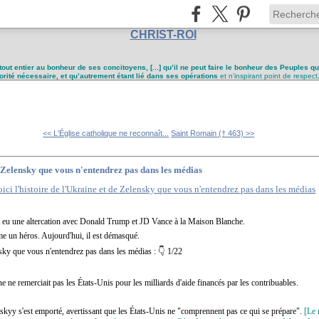
CHRIST-ROI
tout entier au bonheur de ses concitoyens, [...] qu’il ne peut faire le bonheur des Peuples q
utorité nécessaire, et qu’autrement étant lié dans ses opérations
et n’inspirant point de respect
<< L'Église catholique ne reconnaît...
Saint Romain († 463) >>
de Zelensky que vous n'entendrez pas dans les médias
 eu une altercation avec Donald Trump et JD Vance à la Maison Blanche.
me un héros. Aujourd'hui, il est démasqué.
ensky que vous n'entendrez pas dans les médias : 👇 1/22
ne remerciait pas les États-Unis pour les milliards d'aide financés par les contribuables.
skyy s'est emporté, avertissant que les États-Unis ne "comprennent pas ce qui se prépare".
[Le 