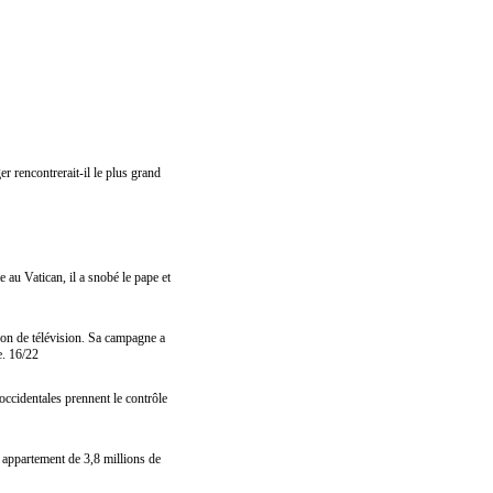
 rencontrerait-il le plus grand
e au Vatican, il a snobé le pape et
sion de télévision. Sa campagne a
e. 16/22
 occidentales prennent le contrôle
n appartement de 3,8 millions de