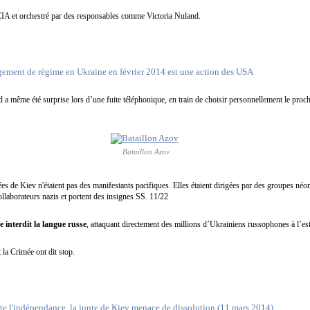
 CIA et orchestré par des responsables comme Victoria Nuland.
ement de régime en Ukraine en février 2014 est une action des USA
 a même été surprise lors d’une fuite téléphonique, en train de choisir personnellement le proch
Bataillon Azov
es de Kiev n'étaient pas des manifestants pacifiques. Elles étaient dirigées par des groupes néon
ollaborateurs nazis et portent des insignes SS. 11/22
 interdit la langue russe
, attaquant directement des millions d’Ukrainiens russophones à l’est
 la Crimée ont dit stop.
te l'indépendance, la junte de Kiev menace de dissolution (11 mars 2014)