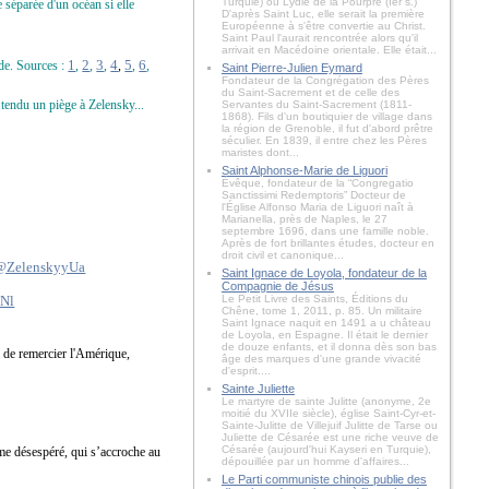
Turquie) ou Lydie de la Pourpre (Ier s.)
séparée d'un océan si elle
D'après Saint Luc, elle serait la première
Européenne à s'être convertie au Christ.
Saint Paul l'aurait rencontrée alors qu'il
arrivait en Macédoine orientale. Elle était...
1
2
3
4
5
6
nde. Sources :
,
,
,
,
,
,
Saint Pierre-Julien Eymard
Fondateur de la Congrégation des Pères
du Saint-Sacrement et de celle des
 tendu un piège à Zelensky...
Servantes du Saint-Sacrement (1811-
1868). Fils d'un boutiquier de village dans
la région de Grenoble, il fut d'abord prêtre
séculier. En 1839, il entre chez les Pères
maristes dont...
Saint Alphonse-Marie de Liguori
Évêque, fondateur de la “Congregatio
Sanctissimi Redemptoris” Docteur de
l'Église Alfonso Maria de Liguori naît à
Marianella, près de Naples, le 27
septembre 1696, dans une famille noble.
Après de fort brillantes études, docteur en
droit civil et canonique...
@ZelenskyyUa
Saint Ignace de Loyola, fondateur de la
Compagnie de Jésus
vNl
Le Petit Livre des Saints, Éditions du
Chêne, tome 1, 2011, p. 85. Un militaire
Saint Ignace naquit en 1491 a u château
de Loyola, en Espagne. Il était le dernier
de douze enfants, et il donna dès son bas
u de remercier l'Amérique,
âge des marques d'une grande vivacité
d'esprit....
Sainte Juliette
Le martyre de sainte Julitte (anonyme, 2e
moitié du XVIIe siècle), église Saint-Cyr-et-
Sainte-Julitte de Villejuif Julitte de Tarse ou
Juliette de Césarée est une riche veuve de
Césarée (aujourd'hui Kayseri en Turquie),
mme désespéré, qui s’accroche au
dépouillée par un homme d'affaires...
Le Parti communiste chinois publie des