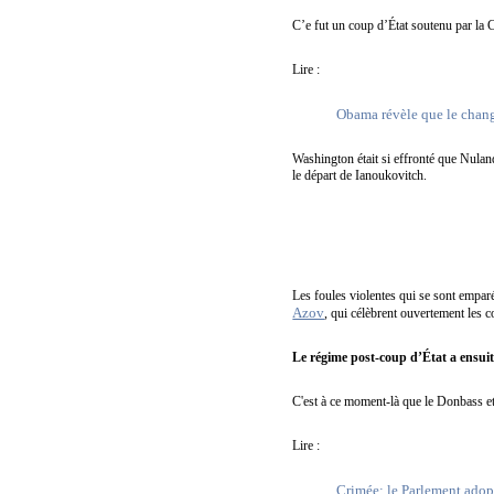
C’e fut un coup d’État soutenu par la
Lire :
Obama révèle que le chang
Washington était si effronté que Nuland
le départ de Ianoukovitch.
Les foules violentes qui se sont emparé
Azov
, qui célèbrent ouvertement les c
Le régime post-coup d’État a ensuite
C'est à ce moment-là que le Donbass et
Lire :
Crimée: le Parlement adop