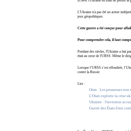
Et avec l'Ukraine en train de perdre la 
L'Ukraine n'a pas été un acteur indépen
jeux géopolitiques.
Cette guerre a été conçue pour affaib
Pour comprendre cela, il faut compr
Pendant des siècles, l'Ukraine a fait p
était au cœur de l'URSS. Même le dirig
Lorsque l’URSS s’est effondrée, l’Ukr
contre la Russie.
Lire :
Otan : Les promesses non t
L'Otan exploite la crise u
Ukraine : l'inversion accus
Guerre des États-Unis cont