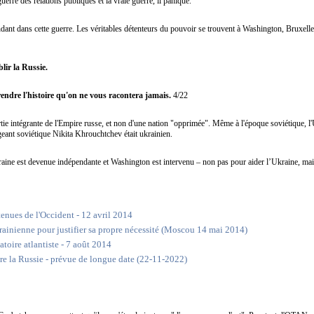
guerre des relations publiques et la vraie guerre, il panique.
dant dans cette guerre. Les véritables détenteurs du pouvoir se trouvent à Washington, Bruxelles
lir la Russie.
endre l'histoire qu'on ne vous racontera jamais.
4/22
artie intégrante de l'Empire russe, et non d'une nation "opprimée". Même à l'époque soviétique, l'U
eant soviétique Nikita Khrouchtchev était ukrainien.
aine est devenue indépendante et Washington est intervenu – non pas pour aider l’Ukraine, mai
enues de l'Occident - 12 avril 2014
krainienne pour justifier sa propre nécessité (Moscou 14 mai 2014)
atoire atlantiste - 7 août 2014
re la Russie - prévue de longue date (22-11-2022)