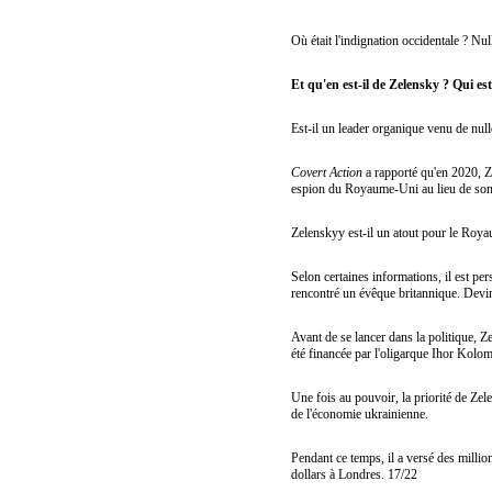
Où était l'indignation occidentale ? Nu
Et qu'en est-il de Zelensky ? Qui est
Est-il un leader organique venu de nulle 
Covert Action
a rapporté qu'en 2020, Z
espion du Royaume-Uni au lieu de son
Zelenskyy est-il un atout pour le Roy
Selon certaines informations, il est per
rencontré un évêque britannique. Devin
Avant de se lancer dans la politique, Z
été financée par l'oligarque Ihor Kolo
Une fois au pouvoir, la priorité de Zel
de l'économie ukrainienne.
Pendant ce temps, il a versé des milli
dollars à Londres. 17/22