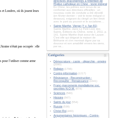
directives draconiennes à l'intention de
l'Église catholique en Chine - texte intégral
En Chine, les prêtres sont tenus de se
conformer aux directives officielles : un
 et Londres, où ils jouent leurs
nouveau code de conduite a été dévoilé
(en février dernier – voir le texte intégral ci-
dessous), exigeant du clergé un lien étroit
avec le parti au pouvoir et le socialisme....
Sainte Marthe, Vierge († v. l'an 81)
Sainte Marthe, dans Le Petit Livre des
Saints, Éditions du Chêne, tome 2, 2011, p.
141. Sainte Marthe était soeur de Lazare .
C'est elle qui dirigeait la maison de
Béthanie et s'en montrait digne par sa
douceur et son amabilité envers les siens,
kraine n'était pas occupée : elle
par sa...
Catégories
s pour l’utiliser comme arme
Démocrature - caste - oligarchie - empire
(2090)
Religion
(1796)
Contre-information
(1217)
Résistance - Reconstruction -
Reconquête - Renaissance
(1041)
Franc-maçonnerie mondialisme soc.
secrètes N.O.M.
(674)
Sciences
(580)
Histoire
(567)
Saints du jour
(554)
Russie
(538)
Christ-Roi
(460)
Argumentaires historiques - Contre-