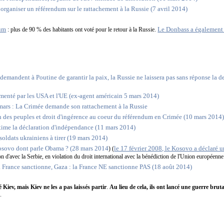
organiser un référendum sur le rattachement à la Russie (7 avril 2014)
dum
Le Donbass a également 
: plus de 90 % des habitants ont voté pour le retour à la Russie.
 demandent à Poutine de garantir la paix, la Russie ne laissera pas sans réponse la
omenté par les USA et l'UE (ex-agent américain 5 mars 2014)
ars : La Crimée demande son rattachement à la Russie
n des peuples et droit d'ingérence au coeur du référendum en Crimée (10 mars 2014
ime la déclaration d'indépendance (11 mars 2014)
soldats ukrainiens à tirer (19 mars 2014)
Kosovo dont parle Obama ? (28 mars 2014
le 17 février 2008, le Kosovo a déclaré 
) (
on d'avec la Serbie, en violation du droit international avec la bénédiction de l'Union européenne 
 France sanctionne, Gaza : la France NE sanctionne PAS (18 août 2014)
Kiev, mais Kiev ne les a pas laissés partir
.
Au lieu de cela, ils ont lancé une guerre brut
.