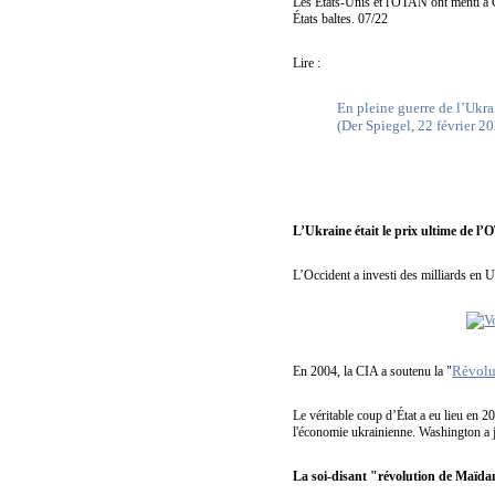
Les États-Unis et l'OTAN ont menti à G
États baltes. 07/22
Lire :
En pleine guerre de l’Ukra
(Der Spiegel, 22 février 2
L’Ukraine était le prix ultime de l
L’Occident a investi des milliards en
Révolu
En 2004, la CIA a soutenu la "
Le véritable coup d’État a eu lieu en 2
l'économie ukrainienne. Washington a ju
La soi-disant "révolution de Maïd