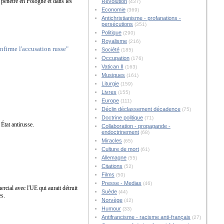
 pénétré en Pologne et dans les
Révolution
(437)
Economie
(369)
Antichristianisme - profanations -
persécutions
(351)
Politique
(290)
Royalisme
(216)
nfirme l'accusation russe"
Société
(185)
Occupation
(176)
Vatican II
(163)
Musiques
(161)
Liturgie
(159)
Livres
(155)
Europe
(111)
Déclin déclassement décadence
(75)
Doctrine politique
(71)
État antirusse.
Collaboration - propagande -
endoctrinement
(68)
Miracles
(65)
Culture de mort
(61)
Allemagne
(55)
Citations
(52)
Films
(50)
Presse - Medias
(46)
rcial avec l'UE qui aurait détruit
Suède
(44)
es.
Norvège
(42)
Humour
(33)
Antifrancisme - racisme anti-français
(27)