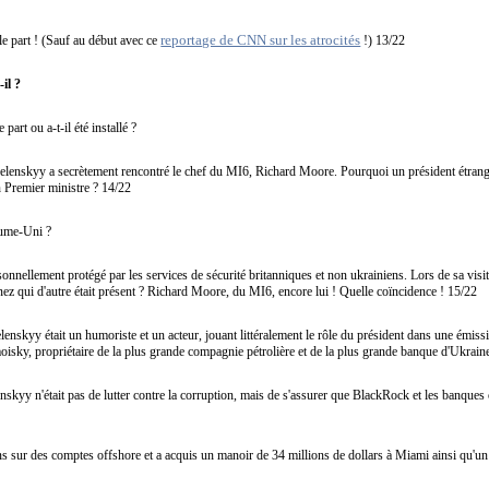
reportage de CNN sur les atrocités
lle part ! (Sauf au début avec ce
!) 13/22
-il ?
part ou a-t-il été installé ?
elenskyy a secrètement rencontré le chef du MI6, Richard Moore. Pourquoi un président étranger
 Premier ministre ? 14/22
aume-Uni ?
sonnellement protégé par les services de sécurité britanniques et non ukrainiens. Lors de sa visit
ez qui d'autre était présent ? Richard Moore, du MI6, encore lui ! Quelle coïncidence ! 15/22
elenskyy était un humoriste et un acteur, jouant littéralement le rôle du président dans une émis
moisky, propriétaire de la plus grande compagnie pétrolière et de la plus grande banque d'Ukrain
enskyy n'était pas de lutter contre la corruption, mais de s'assurer que BlackRock et les banques
ons sur des comptes offshore et a acquis un manoir de 34 millions de dollars à Miami ainsi qu'u