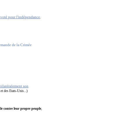
voté pour l'indépendance
.
 demande de la Crimée
)
unilatéralement son
et des Etats-Unis...)
ale contre leur propre peuple
,