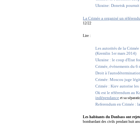
Ukraine: Donetsk pourrait 
La Crimée a organisé un référen
12/22
Lire :
Les autorités de la Crimée
(Kremlin 1er mars 2014)
Ukraine : le coup d'Etat f
Crimée, évènements du 6 m
Droit à l'autodéterminatio
Crimée: Moscou juge légit
Crimée : Kiev autorise les 
Où est le référendum au 
indépendance
et sa séparati
Referendum en Crimée : la
Les habitants du Donbass ont rejeté 
bombardant des civils pendant huit ans