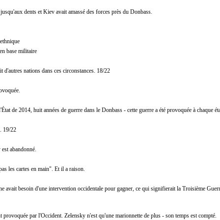
jusqu'aux dents et Kiev avait amassé des forces près du Donbass.
 ethnique
n base militaire
ait d'autres nations dans ces circonstances. 18/22
rovoquée.
État de 2014, huit années de guerre dans le Donbass - cette guerre a été provoquée à chaque éta
. 19/22
y est abandonné.
s les cartes en main". Et il a raison.
e avait besoin d'une intervention occidentale pour gagner, ce qui signifierait la Troisième Guerr
t provoquée par l'Occident. Zelensky n'est qu'une marionnette de plus - son temps est compté.