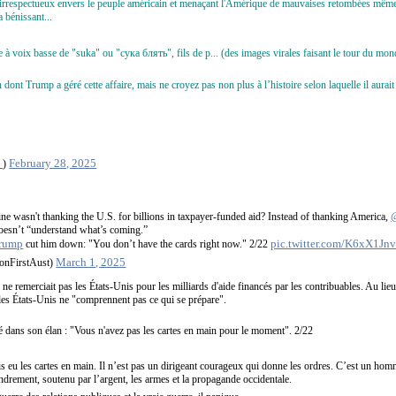
 irrespectueux envers le peuple américain et menaçant l'Amérique de mauvaises retombées même 
a bénissant...
 à voix basse de "suka" ou "сука блять", fils de p... (des images virales faisant le tour du mo
 dont Trump a géré cette affaire, mais ne croyez pas non plus à l’histoire selon laquelle il aurait
February 28, 2025
_)
wasn't thanking the U.S. for billions in taxpayer-funded aid? Instead of thanking America,
esn’t “understand what’s coming.”
rump
pic.twitter.com/K6xX1Jn
cut him down: "You don’t have the cards right now." 2/22
March 1, 2025
onFirstAust)
 remerciait pas les États-Unis pour les milliards d'aide financés par les contribuables. Au lie
 les États-Unis ne "comprennent pas ce qui se prépare".
 dans son élan : "Vous n'avez pas les cartes en main pour le moment". 2/22
s eu les cartes en main. Il n’est pas un dirigeant courageux qui donne les ordres. C’est un ho
drement, soutenu par l’argent, les armes et la propagande occidentale.