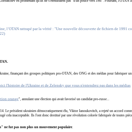
orbatchev en promettant qu'ils ne s'étendraient pas "d'un pouce vers l'est". Pourtant, l'OTAN a
ine, l’OTAN rattrapé par la vérité : "Une nouvelle découverte de fichiers de 1991 co
022)
’OTAN.
 Ukraine, finançant des groupes politiques pro-OTAN, des ONG et des médias pour fabriquer un 
tion orange
", annulant une élection qui avait favorisé un candidat pro-russe...
014. Le président ukrainien démocratiquement élu, Viktor Ianoukovitch, a rejeté un accord comme
gé cela inacceptable. Ils l'ont donc destitué par une révolution colorée fabriquée de toutes pièc
an" ne fut pas non plus un mouvement populaire
.