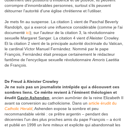
obtiennent des positions d'influence et de pouvoir, ils peuvent
corrompre d'innombrables personnes, surtout s'ils peuvent
détourner l'autorité d'une église chrétienne et l'utiliser.
Je mets fin au suspense. La citation 1 vient de Paschal Beverly
Randolph, qui a exercé une influence considérable (comme je l'ai
documenté
ici
); sur l'auteur de la citation 3, la révolutionnaire
sexuelle Margaret Sanger. La citation 4 vient d'Aleister Crowley.
Et la citation 2 vient de la principale autorité doctrinale du Vatican,
le cardinal Víctor Manuel Fernández. Nommé par le pape
François, Fernández était presque certainement le rédacteur
fantôme de l'encyclique sexuelle révolutionnaire
Amoris Laetitia
de François.
De Freud à Aleister Crowley
Je ne suis pas un journaliste intrépide qui a découvert ces
sombres liens. Ce mérite revient à l’éminent théologien et
érudit
Gavin Ashenden
, ancien aumônier de la reine Elizabeth II
avant sa conversion au catholicisme. Dans un
article érudit du
Catholic Herald
, Ashenden expose la sombre et peu
recommandable vérité : ce prêtre argentin – pendant des
décennies l'un des plus proches amis du pape François – a écrit
et publié en 1998 un livre miteux et explicite qui abandonnait les