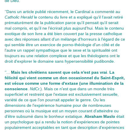
de Dieu.’’
‘’Dans un article publié récemment, le Cardinal a commenté au
Catholic Herald
le contenu du livre et a expliqué qu'il l'avait retiré
prématurément de la publication parce qu'il pensait qu'il serait
mal compris, et qu'il ne l'écrirait plus aujourd'hui. Mais le contenu
exotique de son livre a été bien couvert par la presse catholique
avec des réponses allant d'un mélange d'horreurs à l'égard de ce
qui semble être un exercice de porno-théologie d'un côté et de
l'autre un rappel sympathique que le sexe et la spiritualité ont
toujours eu une relation complexe et que les théologiens ont le
droit d'explorer le domaine sans hypersensibilité pudibonde.
‘’...
Mais les chrétiens savent que cela n'est pas vrai
.
La
félicité qui vient comme un don occasionnel du Saint-Esprit,
est vécue comme une forme d'extase (une illumination de la
conscience
.
NdCr.
). Mais ce n'est que dans un monde très
superficiel et restreint que l'extase est exclusivement sexuelle,
variété de ce que l'on pourrait appeler le genre. Ou les
dimensions de l'expérience humaine pour de nombreuses
personnes où la musique est un moyen courant d'atteindre ou
d'être subsumé dans le bonheur extatique.
Abraham Maslo
était
un psychologue qui a rendu la notion d'expériences de pointes
populairement acceptables en tant que description d'expériences