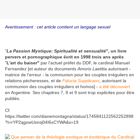
Avertissement : cet article contient un langage sexuel
"
La Passion Mystique: Spiritualité et sensualité
", un livre
pervers et pornographique écrit en 1998 trois ans après
"
L'art du baiser"
par l'actuel préfet du DDF, le cardinal Manuel
Fernandez [et auteur du documents
Amoris Laetitia
autorisant -
matrice de l'erreur - la communion pour les couples irréguliers en
relations pécheresses, et de
Fiducia Supplicans
, autorisant la
communion des couples irréguliers et homos] -
a été découvert
en Argentine. Ses chapitres 7, 8 et 9 sont trop explicites pour être
publiés.
Cf.
https://twitter.com/dianemontagna/status/1745841122562252898
?t=rYP2qgowUsnsj04I6xCYWA&s=19