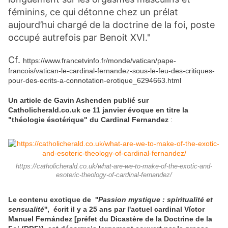
féminins, ce qui détonne chez un prélat
aujourd’hui chargé de la doctrine de la foi, poste
occupé autrefois par Benoit XVI."
Cf.
https://www.francetvinfo.fr/monde/vatican/pape-
francois/vatican-le-cardinal-fernandez-sous-le-feu-des-critiques-
pour-des-ecrits-a-connotation-erotique_6294663.html
Un article de Gavin Ashenden publié sur
Catholicherald.co.uk ce 11 janvier
évoque en titre la
"théologie ésotérique" du Cardinal Fernandez
:
https://catholicherald.co.uk/what-are-we-to-make-of-the-exotic-and-
esoteric-theology-of-cardinal-fernandez/
Le contenu exotique de ''
Passion mystique : spiritualité et
sensualité
'', écrit il y a 25 ans par l'actuel cardinal Víctor
Manuel Fernández [préfet du Dicastère de la Doctrine de la