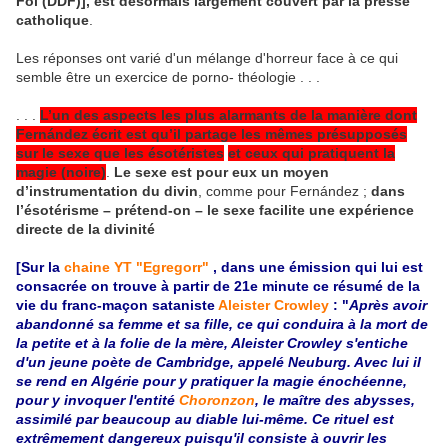
Foi (DDF)], est désormais largement couvert par la presse
catholique
.
Les réponses ont varié d'un mélange d'horreur face à ce qui
semble être un exercice de porno- théologie . . .
. . .
L’un des aspects les plus alarmants de la manière dont
Fernández écrit est qu’il partage les mêmes présupposés
sur le sexe que les ésotéristes
et ceux qui pratiquent la
magie (noire)
.
Le sexe est pour eux un moyen
d’instrumentation du divin
, comme pour Fernández ;
dans
l’ésotérisme – prétend-on – le sexe facilite une expérience
directe de la divinité
[Sur la
chaine YT "Egregorr"
, dans une émission qui lui est
consacrée on trouve à partir de 21e minute ce résumé de la
vie du franc-maçon sataniste
Aleister Crowley
: "
Après avoir
abandonné sa femme et sa fille, ce qui conduira à la mort de
la petite et à la folie de la mère, Aleister Crowley s'entiche
d'un jeune poète de Cambridge, appelé Neuburg. Avec lui il
se rend en Algérie pour y pratiquer la magie énochéenne,
pour y invoquer l'entité
Choronzon
, le maître des abysses,
assimilé par beaucoup au diable lui-même. Ce rituel est
extrêmement dangereux puisqu'il consiste à ouvrir les