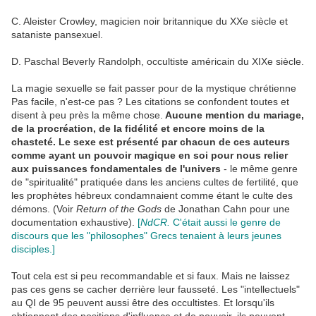
C. Aleister Crowley, magicien noir britannique du XXe siècle et
sataniste pansexuel.
D. Paschal Beverly Randolph, occultiste américain du XIXe siècle.
La magie sexuelle se fait passer pour de la mystique chrétienne
Pas facile, n'est-ce pas ? Les citations se confondent toutes et
disent à peu près la même chose.
Aucune mention du mariage,
de la procréation, de la fidélité et encore moins de la
chasteté. Le sexe est présenté par chacun de ces auteurs
comme ayant un pouvoir magique en soi pour nous relier
aux puissances fondamentales de l'univers
- le même genre
de "spiritualité" pratiquée dans les anciens cultes de fertilité, que
les prophètes hébreux condamnaient comme étant le culte des
démons. (Voir
Return of the Gods
de Jonathan Cahn pour une
documentation exhaustive).
[
NdCR.
C'était aussi le genre de
discours que les "philosophes" Grecs tenaient à leurs jeunes
disciples.]
Tout cela est si peu recommandable et si faux. Mais ne laissez
pas ces gens se cacher derrière leur fausseté. Les "intellectuels"
au QI de 95 peuvent aussi être des occultistes. Et lorsqu'ils