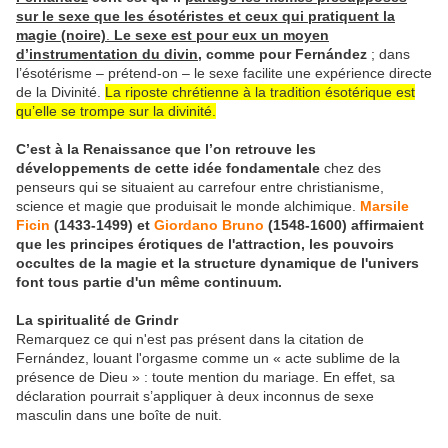
sur le sexe que les ésotéristes et ceux qui pratiquent la
magie (noire)
.
Le sexe est pour eux un moyen
d’instrumentation du divin
, comme pour Fernández
; dans
l’ésotérisme – prétend-on – le sexe facilite une expérience directe
de la Divinité.
La riposte chrétienne à la tradition ésotérique est
qu’elle se trompe sur la divinité.
C’est à la Renaissance que l’on retrouve les
développements de cette idée fondamentale
chez des
penseurs qui se situaient au carrefour entre christianisme,
science et magie que produisait le monde alchimique.
Marsile
Ficin
(1433-1499) et
Giordano Bruno
(1548-1600) affirmaient
que les principes érotiques de l'attraction, les pouvoirs
occultes de la magie et la structure dynamique de l'univers
font tous partie d'un même continuum.
La spiritualité de Grindr
Remarquez ce qui n'est pas présent dans la citation de
Fernández, louant l'orgasme comme un « acte sublime de la
présence de Dieu » : toute mention du mariage. En effet, sa
déclaration pourrait s’appliquer à deux inconnus de sexe
masculin dans une boîte de nuit.