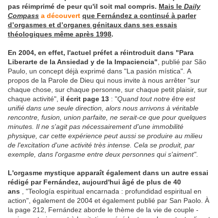
pas réimprimé de peur qu'il soit mal compris.
Mais
le
Daily
Compass
a découvert
que Fernández a continué à parler
d’orgasmes et d’organes génitaux dans ses essais
théologiques même après 1998
.
En 2004, en effet, l'actuel préfet a réintroduit dans "Para
Liberarte de la Ansiedad y de la Impaciencia"
, publié par São
Paulo, un concept déjà exprimé dans "La pasión mística". A
propos de la Parole de Dieu qui nous invite à nous arrêter "sur
chaque chose, sur chaque personne, sur chaque petit plaisir, sur
chaque activité",
il écrit page 13
: "
Quand tout notre être est
unifié dans une seule direction, alors nous arrivons à véritable
rencontre, fusion, union parfaite, ne serait-ce que pour quelques
minutes. Il ne s'agit pas nécessairement d'une immobilité
physique, car cette expérience peut aussi se produire au milieu
de l'excitation d'une activité très intense. Cela se produit, par
exemple, dans l'orgasme entre deux personnes qui s'aiment"
.
L'orgasme mystique apparaît également dans un autre essai
rédigé par Fernández, aujourd'hui âgé de plus de 40
ans
, "Teología espiritual encarnada : profundidad espiritual en
action", également de 2004 et également publié par San Paolo. À
la page 212, Fernández aborde le thème de la vie de couple -