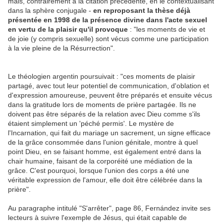
mais, contrairement à la citation précédente, en le contextualisant
dans la sphère conjugale -
en reproposant la thèse déjà
présentée en 1998 de la présence divine dans l'acte sexuel
en vertu de la plaisir qu'il provoque
: "les moments de vie et
de joie (y compris sexuelle) sont vécus comme une participation
à la vie pleine de la Résurrection".
Le théologien argentin poursuivait : "ces moments de plaisir
partagé, avec tout leur potentiel de communication, d'oblation et
d'expression amoureuse, peuvent être préparés et ensuite vécus
dans la gratitude lors de moments de prière partagée. Ils ne
doivent pas être séparés de la relation avec Dieu comme s'ils
étaient simplement un 'péché permis'. Le mystère de
l'Incarnation, qui fait du mariage un sacrement, un signe efficace
de la grâce consommée dans l'union génitale, montre à quel
point Dieu, en se faisant homme, est également entré dans la
chair humaine, faisant de la corporéité une médiation de la
grâce. C'est pourquoi, lorsque l'union des corps a été une
véritable expression de l'amour, elle doit être célébrée dans la
prière".
Au paragraphe intitulé "S'arrêter", page 86, Fernández invite ses
lecteurs à suivre l'exemple de Jésus, qui était capable de