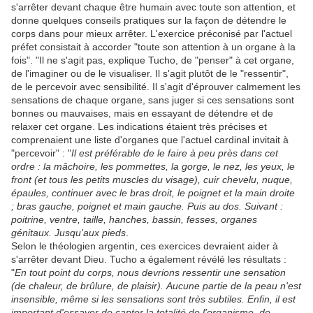
s'arrêter devant chaque être humain avec toute son attention, et
donne quelques conseils pratiques sur la façon de détendre le
corps dans pour mieux arrêter. L'exercice préconisé par l'actuel
préfet consistait à accorder "toute son attention à un organe à la
fois". "Il ne s'agit pas, explique Tucho, de "penser" à cet organe,
de l'imaginer ou de le visualiser. Il s'agit plutôt de le "ressentir",
de le percevoir avec sensibilité. Il s'agit d'éprouver calmement les
sensations de chaque organe, sans juger si ces sensations sont
bonnes ou mauvaises, mais en essayant de détendre et de
relaxer cet organe. Les indications étaient très précises et
comprenaient une liste d'organes que l'actuel cardinal invitait à
"percevoir" : "
Il est préférable de le faire à peu près dans cet
ordre : la mâchoire, les pommettes, la gorge, le nez, les yeux, le
front (et tous les petits muscles du visage), cuir chevelu, nuque,
épaules, continuer avec le bras droit, le poignet et la main droite
; bras gauche, poignet et main gauche. Puis au dos. Suivant :
poitrine, ventre, taille, hanches, bassin, fesses, organes
génitaux. Jusqu'aux pieds
.
Selon le théologien argentin, ces exercices devraient aider à
s'arrêter devant Dieu. Tucho a également révélé les résultats :
"
En tout point du corps, nous devrions ressentir une sensation
(de chaleur, de brûlure, de plaisir). Aucune partie de la peau n'est
insensible, même si les sensations sont très subtiles. Enfin, il est
important d'essayer de capter la totalité de l'organisme, de