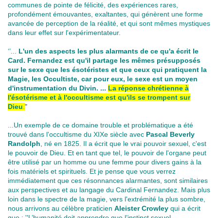
communes de pointe de félicité, des expériences rares,
profondément émouvantes, exaltantes, qui génèrent une forme
avancée de perception de la réalité, et qui sont mêmes mystiques
dans leur effet sur l'expérimentateur.
‘’...
L'un des aspects les plus alarmants de ce qu'a écrit le
Card. Fernandez est qu'il partage les mêmes présupposés
sur le sexe que les ésotéristes et que ceux qui pratiquent la
Magie, les Occultiste, car pour eux, le sexe est un moyen
d'instrumentation du Divin. ...
La réponse chrétienne à
l'ésotérisme et à l'occultisme est qu'ils se trompent sur
Dieu
.
"
...Un exemple de ce domaine trouble et problématique a été
trouvé dans l'occultisme du XIXe siècle avec
Pascal Beverly
Randolph
, né en 1825. Il a écrit que le vrai pouvoir sexuel, c'est
le pouvoir de Dieu. Et en tant que tel, le pouvoir de l'organe peut
être utilisé par un homme ou une femme pour divers gains à la
fois matériels et spirituels. Et je pense que vous verrez
immédiatement que ces résonnances alarmantes, sont similaires
aux perspectives et au langage du Cardinal Fernandez. Mais plus
loin dans le spectre de la magie, vers l'extrémité la plus sombre,
nous arrivons au célèbre praticien
Aleister Crowley
qui a écrit
que : ''
L’humanité doit apprendre que l’instinct sexuel