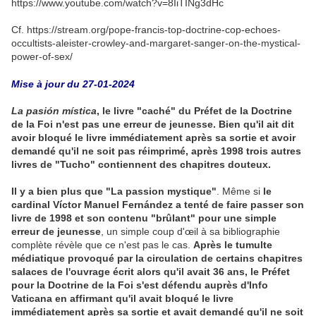
https://www.youtube.com/watch?v=8IiTINg3dHc
Cf. https://stream.org/pope-francis-top-doctrine-cop-echoes-
occultists-aleister-crowley-and-margaret-sanger-on-the-mystical-
power-of-sex/
Mise à jour du 27-01-2024
La pasión mística
, le livre "caché" du Préfet de la Doctrine
de la Foi n'est pas une erreur de jeunesse. Bien qu'il ait dit
avoir bloqué le livre immédiatement après sa sortie et avoir
demandé qu'il ne soit pas réimprimé, après 1998 trois autres
livres de "Tucho" contiennent des chapitres douteux.
Il y a bien plus que "La passion mystique"
. Même si
le
cardinal Víctor Manuel Fernández a tenté de faire passer son
livre de 1998 et son contenu "brûlant" pour une simple
erreur de jeunesse
, un simple coup d'œil à sa bibliographie
complète révèle que ce n'est pas le cas.
Après le tumulte
médiatique provoqué par la circulation de certains chapitres
salaces de l'ouvrage écrit alors qu'il avait 36 ​​ans, le Préfet
pour la Doctrine de la Foi s'est défendu auprès d'Info
Vaticana en affirmant qu'il avait bloqué le livre
immédiatement après sa sortie et avait demandé qu'il ne soit