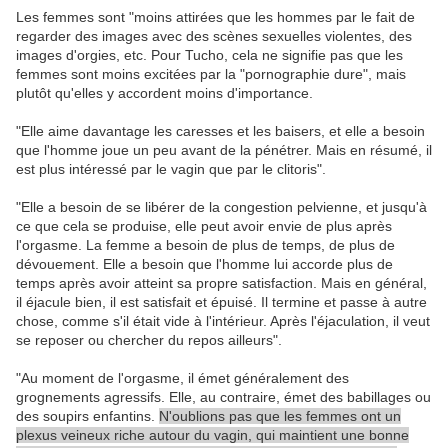
Les femmes sont "moins attirées que les hommes par le fait de
regarder des images avec des scènes sexuelles violentes, des
images d'orgies, etc. Pour Tucho, cela ne signifie pas que les
femmes sont moins excitées par la "pornographie dure", mais
plutôt qu'elles y accordent moins d'importance.
"Elle aime davantage les caresses et les baisers, et elle a besoin
que l'homme joue un peu avant de la pénétrer. Mais en résumé, il
est plus intéressé par le vagin que par le clitoris".
"Elle a besoin de se libérer de la congestion pelvienne, et jusqu'à
ce que cela se produise, elle peut avoir envie de plus après
l'orgasme. La femme a besoin de plus de temps, de plus de
dévouement. Elle a besoin que l'homme lui accorde plus de
temps après avoir atteint sa propre satisfaction. Mais en général,
il éjacule bien, il est satisfait et épuisé. Il termine et passe à autre
chose, comme s'il était vide à l'intérieur. Après l'éjaculation, il veut
se reposer ou chercher du repos ailleurs".
"Au moment de l'orgasme, il émet généralement des
grognements agressifs. Elle, au contraire, émet des babillages ou
des soupirs enfantins.
N'oublions pas que les femmes ont un
plexus veineux riche autour du vagin, qui maintient une bonne