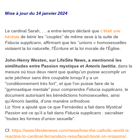
Mise à jour du 14 janvier 2024
Le cardinal Sarah, … a entre-temps déclaré que
c'était une
hérésie
de bénir les ‘’couples’’ de même sexe à la suite de
Fiducia supplicans
, affirmant que les ‘’unions » homosexuelles
violaient la loi naturelle, l'Écriture et la loi morale de l'Église.
John-Henry Westen, sur LifeSite News, a mentionné les
similitudes entre Passion mystique et
Amoris laetitia
, dans la
mesure où tous deux nient que quelqu'un puisse accomplir un
acte pécheur sans être coupable lorsqu'il y a un
"conditionnement très fort", et que l'on puisse faire de la
"gymnastique mentale" pour comprendre
Fiducia supplicans
, le
document autorisant les bénédictions homosexuelles, ainsi
qu'
Amoris laetitia
, d'une manière orthodoxe.
Liz
Yore a ajouté que ce que Fernández a fait dans
Mystical
Passion
est ce qu'il a fait dans
Fiducia supplicans
: sacraliser
"toutes les formes d'union sexuelle".
Cf.
https://www.lifesitenews.com/news/how-the-catholic-world-is-
reacting-to-cardinal-fernandezs-resurfaced-book-on-orgasms/