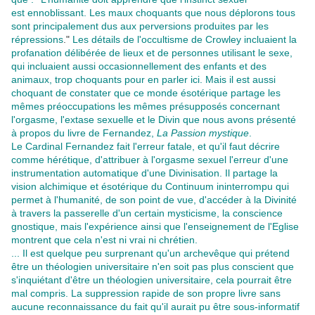
est ennoblissant. Les maux choquants que nous déplorons tous
sont principalement dus aux perversions produites par les
répressions
."
Les détails de l'occultisme de Crowley incluaient la
profanation délibérée de lieux et de personnes utilisant le sexe,
qui incluaient aussi occasionnellement des enfants et des
animaux, trop choquants pour en parler ici. Mais il est aussi
choquant de constater que ce monde ésotérique partage les
mêmes préoccupations les mêmes présupposés concernant
l'orgasme, l'extase sexuelle et le Divin que nous avons présenté
à propos du livre de Fernandez,
La Passion mystique
.
Le Cardinal Fernandez fait l'erreur fatale, et qu'il faut décrire
comme hérétique, d'attribuer à l'orgasme sexuel l'erreur d'une
instrumentation automatique d'une Divinisation. Il partage la
vision alchimique et ésotérique du Continuum ininterrompu qui
permet à l'humanité, de son point de vue, d'accéder à la Divinité
à travers la passerelle d'un certain mysticisme, la conscience
gnostique, mais l'expérience ainsi que l'enseignement de l'Eglise
montrent que cela n'est ni vrai ni chrétien.
... Il est quelque peu surprenant qu'un archevêque qui prétend
être un théologien universitaire n'en soit pas plus conscient que
s'inquiétant d'être un théologien universitaire, cela pourrait être
mal compris. La suppression rapide de son propre livre sans
aucune reconnaissance du fait qu'il aurait pu être sous-informatif