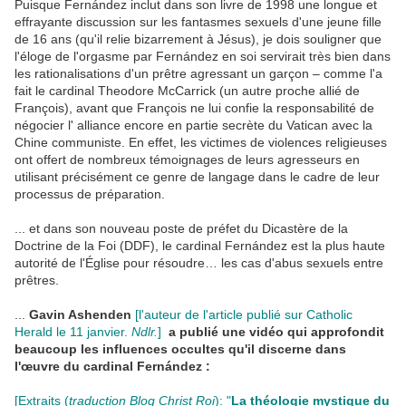
Puisque Fernández inclut dans son livre de 1998 une longue et
effrayante discussion sur les fantasmes sexuels d'une jeune fille
de 16 ans (qu'il relie bizarrement à Jésus), je dois souligner que
l'éloge de l'orgasme par Fernández en soi servirait très bien dans
les rationalisations d'un prêtre agressant un garçon – comme l'a
fait le cardinal Theodore McCarrick (un autre proche allié de
François), avant que François ne lui confie la responsabilité de
négocier l' alliance encore en partie secrète du Vatican avec la
Chine communiste. En effet, les victimes de violences religieuses
ont offert de nombreux témoignages de leurs agresseurs en
utilisant précisément ce genre de langage dans le cadre de leur
processus de préparation.
...
et dans son nouveau poste de préfet du Dicastère de la
Doctrine de la Foi (DDF), le cardinal Fernández est la plus haute
autorité de l'Église pour résoudre… les cas d'abus sexuels entre
prêtres.
...
Gavin Ashenden
[l'auteur de l'article publié sur Catholic
Herald le 11 janvier.
Ndlr.
]
a publié une vidéo qui approfondit
beaucoup les influences occultes qu'il discerne dans
l'œuvre du cardinal Fernández :
[Extraits (
traduction Blog Christ Roi
): "
La théologie mystique du