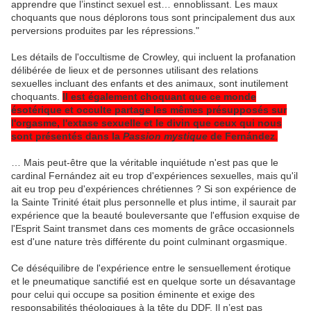
apprendre que l’instinct sexuel est… ennoblissant. Les maux
choquants que nous déplorons tous sont principalement dus aux
perversions produites par les répressions."
Les détails de l'occultisme de Crowley, qui incluent la profanation
délibérée de lieux et de personnes utilisant des relations
sexuelles incluant des enfants et des animaux, sont inutilement
choquants.
Il est également choquant que ce monde
ésotérique et occulte partage les mêmes présupposés sur
l'orgasme, l'extase sexuelle et le divin que ceux qui nous
sont présentés dans la
Passion mystique
de Fernández
.
… Mais peut-être que la véritable inquiétude n'est pas que le
cardinal Fernández ait eu trop d'expériences sexuelles, mais qu'il
ait eu trop peu d'expériences chrétiennes ? Si son expérience de
la Sainte Trinité était plus personnelle et plus intime, il saurait par
expérience que la beauté bouleversante que l'effusion exquise de
l'Esprit Saint transmet dans ces moments de grâce occasionnels
est d'une nature très différente du point culminant orgasmique.
Ce déséquilibre de l'expérience entre le sensuellement érotique
et le pneumatique sanctifié est en quelque sorte un désavantage
pour celui qui occupe sa position éminente et exige des
responsabilités théologiques à la tête du DDF. Il n’est pas