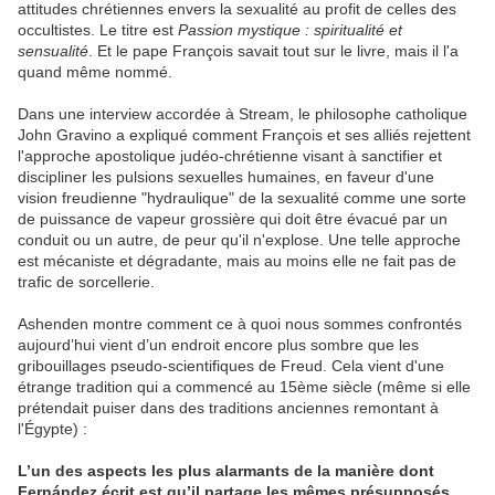
attitudes chrétiennes envers la sexualité au profit de celles des
occultistes. Le titre est
Passion mystique : spiritualité et
sensualité
. Et le pape François savait tout sur le livre, mais il l'a
quand même nommé.
Dans une interview accordée à Stream, le philosophe catholique
John Gravino a expliqué comment François et ses alliés rejettent
l'approche apostolique judéo-chrétienne visant à sanctifier et
discipliner les pulsions sexuelles humaines, en faveur d'une
vision freudienne "hydraulique" de la sexualité comme une sorte
de puissance de vapeur grossière qui doit être évacué par un
conduit ou un autre, de peur qu'il n'explose. Une telle approche
est mécaniste et dégradante, mais au moins elle ne fait pas de
trafic de sorcellerie.
Ashenden montre comment ce à quoi nous sommes confrontés
aujourd’hui vient d’un endroit encore plus sombre que les
gribouillages pseudo-scientifiques de Freud. Cela vient d'une
étrange tradition qui a commencé au 15ème siècle (même si elle
prétendait puiser dans des traditions anciennes remontant à
l'Égypte) :
L’un des aspects les plus alarmants de la manière dont
Fernández
écrit est qu’il
partage les mêmes présupposés