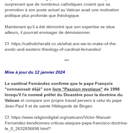
surprenant que de nombreux catholiques croient que sa
promotion à son poste actuel au Vatican avait une motivation
politique plus profonde que théologique.
Maintenant qu’il a été démontré que son expertise se situe
ailleurs, il pourrait envisager de démissionner.
Cf. https://catholicherald.co.uk/what-are-we-to-make-of-the-
exotic-and-esoteric-theology-of-cardinal-fernandez/
***
Mise à jour du 12 janvier 2024
Le cardinal Fernández confirme que le pape François
"connaissait déjà" son
livre "Passion mystique"
de 1998
lorsqu'il l'a nommé préfet du Dicastère pour la doctrine du
Vatican
et compare son propre travail pervers à celui du pape
Jean-Paul II et de sainte Hildegarde de Bingen.
Cf.
https://www.religiondigital.org/vaticano/Victor-Manuel-
Fernandez-bendiciones-criticas-ataques-papa-francisco-doctrina-
fe_0_2632836698.html?