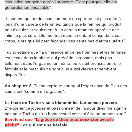
circulation sanguine après l'orgasme. C'est pourquoi elle est
généralement insatiable
".
"L'homme qui produit constamment du sperme est plus apte à
jouir d'une variété de femmes, tandis que la femme qui produit
peu d'ovules et seulement à un certain moment apprécie une
intimité plus sûre. Elle met tout dans un enfant conçu dans son
corps, alors que lui peut féconder des centaines d'autres utérus".
Tucho estime que "la différence entre les hommes et les femmes
est vécue dans la phase qui précède l'orgasme, mais pas
tellement dans l'orgasme lui-même, où les différences entre le
féminin et le masculin ne sont plus aussi claires et semblent
disparaître".
Au chapitre 8
, Tucho explique pourquoi l'expérience de Dieu des
saints est "comme un orgasme".
Le texte de Tucho vise à blanchir les fantasmes pervers
:
L'"expérience joyeuse et passionnée" de l'amour divin "ne signifie
pas pour Tucho qu'"un homosexuel cesse d'être un homosexuel".
Il prétend que "
la grâce de Dieu peut coexister avec le
péché
"
-
ce qui est une hérésie
.