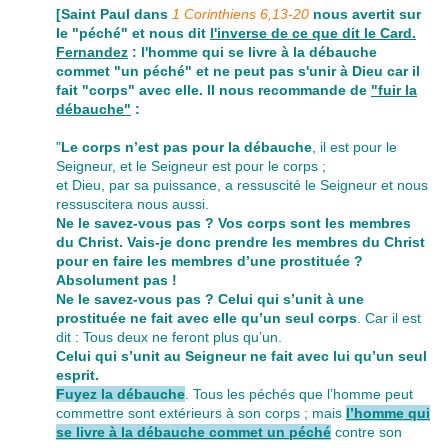
[Saint Paul dans
1 Corinthiens 6,13-20
nous avertit sur
le "péché" et nous dit
l'inverse de ce que dit le Card.
Fernandez
: l'homme qui se livre à la débauche
commet "un péché" et ne peut pas s'unir à Dieu car il
fait "corps" avec elle. Il nous recommande de
"fuir la
débauche"
:
"
Le corps n’est pas pour la débauche
, il est pour le
Seigneur, et le Seigneur est pour le corps ;
et Dieu, par sa puissance, a ressuscité le Seigneur et nous
ressuscitera nous aussi.
Ne le savez-vous pas ? Vos corps sont les membres
du Christ. Vais-je donc prendre les membres du Christ
pour en faire les membres d’une prostituée ?
Absolument pas !
Ne le savez-vous pas ? Celui qui s’unit à une
prostituée ne fait avec elle qu’un seul corps
. Car il est
dit : Tous deux ne feront plus qu’un.
Celui qui s’unit au Seigneur ne fait avec lui qu’un seul
esprit.
Fuyez la débauche
. Tous les péchés que l’homme peut
commettre sont extérieurs à son corps ; mais
l’homme qui
se livre à la débauche commet un péché
contre son