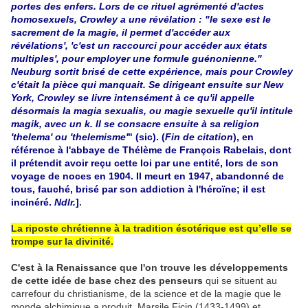
portes des enfers. Lors de ce rituel agrémenté d'actes
homosexuels, Crowley a une révélation : "le sexe est le
sacrement de la magie, il permet d'accéder aux
révélations', 'c'est un raccourci pour accéder aux états
multiples', pour employer une formule guénonienne."
Neuburg sortit brisé de cette expérience, mais pour Crowley
c'était la pièce qui manquait. Se dirigeant ensuite sur New
York, Crowley se livre intensément à ce qu'il appelle
désormais la magia sexualis, ou magie sexuelle qu'il intitule
magik, avec un k. Il se consacre ensuite à sa religion
'thelema' ou 'thelemisme'
" (sic). (
Fin de citation
), e
n
référence à l'abbaye de Thélème de François Rabelais, dont
il prétendit avoir reçu cette loi par une entité, lors de son
voyage de noces en 1904. Il meurt en 1947, abandonné de
tous, fauché, brisé par son addiction à l'héroïne; il est
incinéré.
Ndlr.
]
.
La riposte chrétienne à la tradition ésotérique est qu’elle se
trompe sur la divinité.
C'est à la Renaissance que l'on trouve les développements
de cette idée de base chez des penseurs
qui se situent au
carrefour du christianisme, de la science et de la magie que le
monde alchimique a produit. Marsile Ficin (1433-1499) et