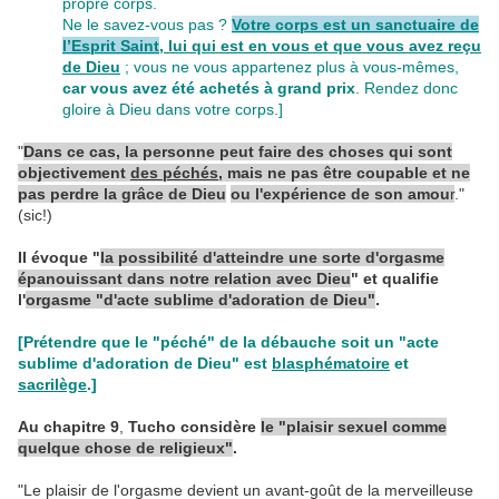
propre corps.
Ne le savez-vous pas ?
Votre corps est un sanctuaire de
l’Esprit Saint
, lui qui est en vous et que vous avez reçu
de Dieu
; vous ne vous appartenez plus à vous-mêmes,
car vous avez été achetés à grand prix
. Rendez donc
gloire à Dieu dans votre corps.]
"
Dans ce cas, la personne peut faire des choses qui sont
objectivement
des péchés
, mais ne pas être coupable et ne
pas perdre la grâce de Dieu
ou l'expérience de son amou
r
."
(sic!)
Il évoque "
la possibilité d'atteindre une sorte d'orgasme
épanouissant dans notre relation avec Dieu
" et qualifie
l'
orgasme "d'acte sublime d'adoration de Dieu"
.
[Prétendre que le "péché" de la débauche soit un "acte
sublime d'adoration de Dieu" est
blasphématoire
et
sacrilège
.]
Au chapitre 9
,
Tucho considère
le "plaisir sexuel comme
quelque chose de religieux"
.
"Le plaisir de l'orgasme devient un avant-goût de la merveilleuse