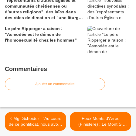
"représentants d’autres Églises et
communautés chrétiennes ou
d’autres religions", des laïcs dans
des rôles de direction et "une liturgie
en clé synodale"
Le père Ripperger a raison :
"Asmodée est le démon de
l'homosexualité chez les hommes"
Commentaires
Ajouter un commentaire
< Mgr Scheider : "Au cours
Feux Monts d'Arrée
de ce pontificat, nous avons
(Finistère) : Le Mont S.
eu plusieurs actes qui ne
Michel épargné par les
correspondaient pas à
flammes >