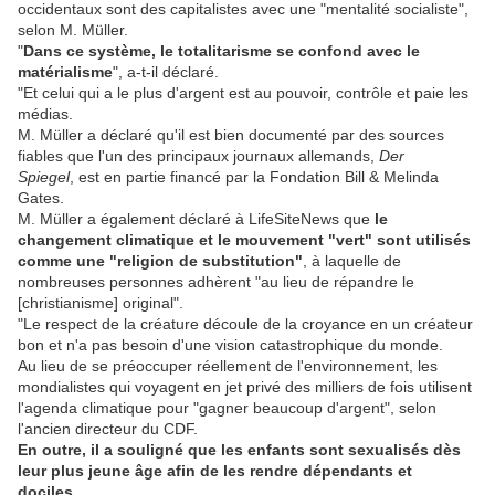
occidentaux sont des capitalistes avec une "mentalité socialiste",
selon M. Müller.
"
Dans ce système, le totalitarisme se confond avec le
matérialisme
", a-t-il déclaré.
"Et celui qui a le plus d'argent est au pouvoir, contrôle et paie les
médias.
M. Müller a déclaré qu'il est bien documenté par des sources
fiables que l'un des principaux journaux allemands,
Der
Spiegel
, est en partie financé par la Fondation Bill & Melinda
Gates.
M. Müller a également déclaré à LifeSiteNews que
le
changement climatique et le mouvement "vert" sont utilisés
comme une "religion de substitution"
, à laquelle de
nombreuses personnes adhèrent "au lieu de répandre le
[christianisme] original".
"Le respect de la créature découle de la croyance en un créateur
bon et n'a pas besoin d'une vision catastrophique du monde.
Au lieu de se préoccuper réellement de l'environnement, les
mondialistes qui voyagent en jet privé des milliers de fois utilisent
l'agenda climatique pour "gagner beaucoup d'argent", selon
l'ancien directeur du CDF.
En outre, il a souligné que les enfants sont sexualisés dès
leur plus jeune âge afin de les rendre dépendants et
dociles.