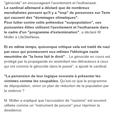
"génocide" en encourageant l'avortement et l'euthanasie.
Le cardinal allemand a déclaré que de nombreux
mondialistes pensent qu'il y a "trop" de personnes sur Terre
qui causent des "dommages climatiques".
Pour lutter contre cette prétendue "surpopulation", ces
puissantes élites utilisent l'avortement et l'euthanasie dans
le cadre d'un "programme d'extermination"
, a déclaré M.
Müller à LifeSiteNews.
Et en même temps, quiconque critique cela est traité de nazi
par ceux qui promeuvent eux-mêmes l'idéologie nazie
meurtrière de "la force fait le droit"
... Le génocide en cours est
protégé par la propagande en assimilant ses détracteurs à ceux
qui ont commis le génocide dans le passé", a ajouté le cardinal.
"La perversion de leur logique consiste à présenter les
victimes comme les coupables.
Qu'est-ce que le programme
de dépopulation, sinon un plan de réduction de la population par
la violence ?
M. Müller a expliqué que l'accusation de "nazisme" est souvent
utilisée comme un "instrument de pouvoir" pour réprimer la
dissidence.