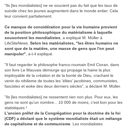
"Ils [les mondialistes] ne se soucient pas du fait que les taux de
suicide chez les jeunes augmentent dans le monde entier. Cela
leur convient parfaitement.
Ce manque de considération pour la vie humaine provient
de la position philosophique du matérialisme à laquelle
souscrivent les mondialistes
, a expliqué M. Müller à
LifeSiteNews.
Selon les matérialistes, "les êtres humains ne
sont que de la matière, une masse de gens que l'on peut
manipuler"
, a-t-il expliqué.
"Il faut regarder le philosophe franco-roumain Emil Cioran, dans
son livre Le Mauvais démiurge qui propage la haine la plus
impitoyable de la création et de la bonté de Dieu, crachant le
venin du nihilisme de toutes les 'élites' jacobines, communistes,
fascistes et woke des deux derniers siècles", a déclaré M. Müller.
"Ils [les mondialistes] ne ressentent rien non plus. Pour eux, les
gens ne sont qu'un nombre... 10 000 de moins, c'est bon pour les
statistiques !
L'ancien préfet de la Congrégation pour la doctrine de la foi
(CDF) a déclaré que le système mondialiste était un mélange
de capitalisme et de communisme
. Les mondialistes