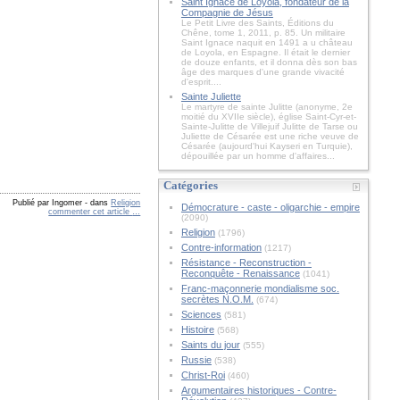
Saint Ignace de Loyola, fondateur de la
Compagnie de Jésus
Le Petit Livre des Saints, Éditions du
Chêne, tome 1, 2011, p. 85. Un militaire
Saint Ignace naquit en 1491 a u château
de Loyola, en Espagne. Il était le dernier
de douze enfants, et il donna dès son bas
âge des marques d'une grande vivacité
d'esprit....
Sainte Juliette
Le martyre de sainte Julitte (anonyme, 2e
moitié du XVIIe siècle), église Saint-Cyr-et-
Sainte-Julitte de Villejuif Julitte de Tarse ou
Juliette de Césarée est une riche veuve de
Césarée (aujourd'hui Kayseri en Turquie),
dépouillée par un homme d'affaires...
Catégories
Publié par Ingomer
-
dans
Religion
Démocrature - caste - oligarchie - empire
commenter cet article
…
(2090)
Religion
(1796)
Contre-information
(1217)
Résistance - Reconstruction -
Reconquête - Renaissance
(1041)
Franc-maçonnerie mondialisme soc.
secrètes N.O.M.
(674)
Sciences
(581)
Histoire
(568)
Saints du jour
(555)
Russie
(538)
Christ-Roi
(460)
Argumentaires historiques - Contre-