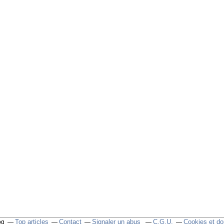
Top articles
Contact
Signaler un abus
C.G.U.
Cookies et do
og