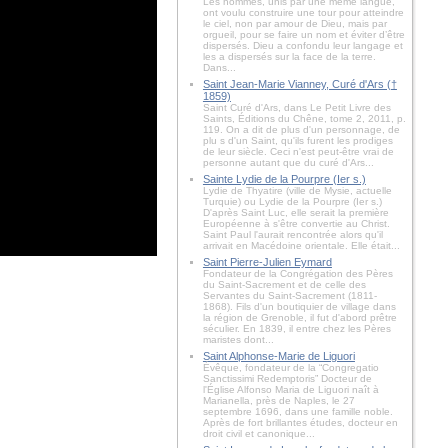
Les hommes, unis par une même langue,
ont voulu construire une tour pour atteindre
le ciel, non par amour de Dieu, mais par
orgueil, pour se faire un nom et éviter d’être
dispersés. Dieu a confondu leur langage et
les a dispersés sur la face de la terre.
Dans...
Saint Jean-Marie Vianney, Curé d'Ars (†
1859)
Saint Curé d'Ars, dans Le Petit Livre des
Saints, Éditions du Chêne, tome 2, 2011, p.
119. On a dit de plus d'un personnage, de
plu s d'un Saint, qu'ils furent les prodiges
de leur siècle. Ceci n'est peut-être vrai de
personne autant que du curé d'Ars...
Sainte Lydie de la Pourpre (Ier s.)
Lydie de Thyatire (ville de Mysie, actuelle
Turquie) ou Lydie de la Pourpre (Ier s.)
D'après Saint Luc, elle serait la première
Européenne à s'être convertie au Christ.
Saint Paul l'aurait rencontrée alors qu'il
arrivait en Macédoine orientale. Elle était...
Saint Pierre-Julien Eymard
Fondateur de la Congrégation des Pères
du Saint-Sacrement et de celle des
Servantes du Saint-Sacrement (1811-
1868). Fils d'un boutiquier de village dans
la région de Grenoble, il fut d'abord prêtre
séculier. En 1839, il entre chez les Pères
maristes dont...
Saint Alphonse-Marie de Liguori
Évêque, fondateur de la “Congregatio
Sanctissimi Redemptoris” Docteur de
l'Église Alfonso Maria de Liguori naît à
Marianella, près de Naples, le 27
septembre 1696, dans une famille noble.
Après de fort brillantes études, docteur en
droit civil et canonique...