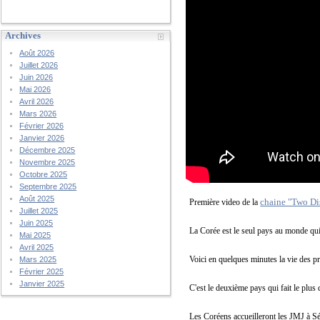
Archives
Août 2026
Juillet 2026
Juin 2026
Mai 2026
Avril 2026
Mars 2026
Février 2026
Janvier 2026
Décembre 2025
Novembre 2025
Octobre 2025
Septembre 2025
Août 2025
chaine "Two Di
Première video de la
Juillet 2025
Juin 2025
La Corée est le seul pays au monde qui 
Mai 2025
Avril 2025
Voici en quelques minutes la vie des pr
Mars 2025
Février 2025
Janvier 2025
C
'est le deuxième pays qui fait le plus
Les Coréens
accueilleront les JMJ à S