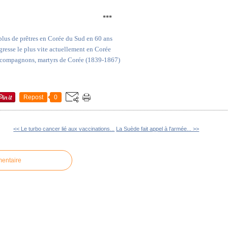
***
s plus de prêtres en Corée du Sud en 60 ans
gresse le plus vite actuellement en Corée
 compagnons, martyrs de Corée (1839-1867)
Repost
0
<< Le turbo cancer lié aux vaccinations...
La Suède fait appel à l'armée... >>
mentaire