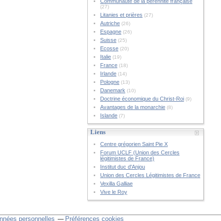
Communauté de la pérennité française
(27)
Litanies et prières
(27)
Autriche
(26)
Espagne
(26)
Suisse
(25)
Ecosse
(20)
Italie
(19)
France
(18)
Irlande
(14)
Pologne
(13)
Danemark
(10)
Doctrine économique du Christ-Roi
(9)
Avantages de la monarchie
(8)
Islande
(7)
Liens
Centre grégorien Saint Pie X
Forum UCLF (Union des Cercles
légitimistes de France)
Institut duc d'Anjou
Union des Cercles Légitimistes de France
Vexilla Galliae
Vive le Roy
nnées personnelles
Préférences cookies