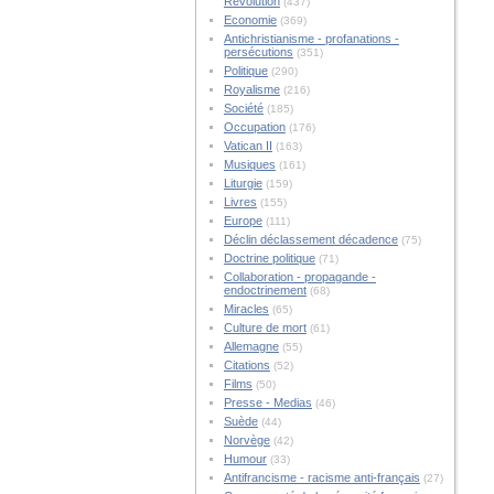
Révolution
(437)
Economie
(369)
Antichristianisme - profanations -
persécutions
(351)
Politique
(290)
Royalisme
(216)
Société
(185)
Occupation
(176)
Vatican II
(163)
Musiques
(161)
Liturgie
(159)
Livres
(155)
Europe
(111)
Déclin déclassement décadence
(75)
Doctrine politique
(71)
Collaboration - propagande -
endoctrinement
(68)
Miracles
(65)
Culture de mort
(61)
Allemagne
(55)
Citations
(52)
Films
(50)
Presse - Medias
(46)
Suède
(44)
Norvège
(42)
Humour
(33)
Antifrancisme - racisme anti-français
(27)