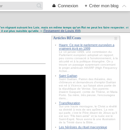
Connexion
+
Créer mon blog
u’en régnant suivant les Lois
,
mais en même temps qu’un Roi ne peut les faire respecter
, et
Testament de Louis XVI
,
il est plus nuisible qu’utile
. » (
)
Articles RÉCents
Haarp: Ce que le parlement européen a
vraiment écrit en 1999
Le 14 janvier 1999, une commission du
Parlement européen adoptait un rapport
peu connu consacré à l'environnement, à la
sécurité et à la politique étrangère. On y
trouve un passage surprenant concernant
le projet américain HAARP (High Frequency
Active...
Saint Gaétan
Saint Gaétan, Patron des théatins, des
chômeurs et demandeurs d'emploi Gaétan
est né à Vicence, qui faisait alors partie de
la république de Venise. Ses parents
étaient Gaspard, comte de Thiène, et Maria
Porto. Sa mère, très pieuse, l'encouragea
dans...
Transfiguration
Sur une haute montagne, le Christ a révélé
sa divinité à trois de ses apôtres. La voix
qui parle, c'est le Père disant de Jésus qu'il
est son "Fils bien-aimé" et la nuée est le
Saint-Esprit. Nous avons là une illustration
de la Trinité dans la Bible....
Les hérésies du rituel maçonnique