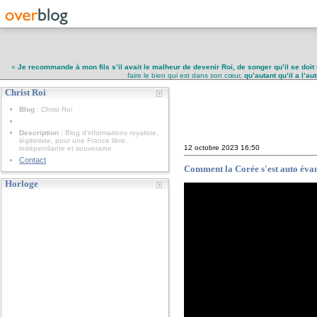
«
Je recommande à mon fils s’il avait le malheur de devenir Roi, de songer qu’il se doit 
faire le bien qui est dans son cœur,
qu’autant qu’il a l’a
Christ Roi
Christ Roi
Blog
: Christ Roi
Description
: Blog d'informations royaliste,
légitimiste, pour une France libre,
12 octobre 2023
16:50
indépendante et souveraine
Contact
Comment la Corée s'est auto éva
Horloge