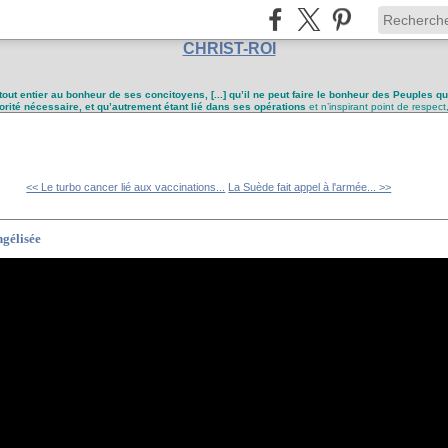
CHRIST-ROI
tout entier au bonheur de ses concitoyens, [...] qu’il ne peut faire le bonheur des Peuples q
utorité nécessaire, et qu’autrement étant lié dans ses opérations
et n’inspirant point de respect
<< Le turbo cancer lié aux vaccinations...
La Suède fait appel à l'armée... >>
ngélisée